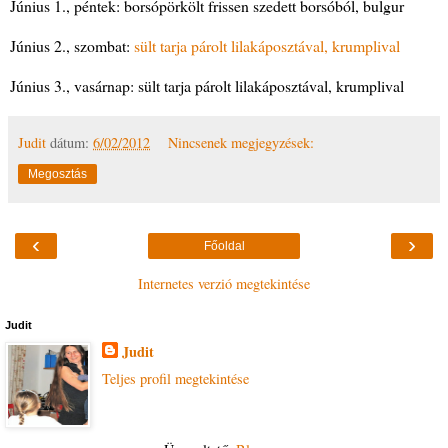
Június 1., péntek: borsópörkölt frissen szedett borsóból, bulgur
Június 2., szombat:
sült tarja párolt lilakáposztával, krumplival
Június 3., vasárnap: sült tarja párolt lilakáposztával, krumplival
Judit
dátum:
6/02/2012
Nincsenek megjegyzések:
Megosztás
‹
›
Főoldal
Internetes verzió megtekintése
Judit
Judit
Teljes profil megtekintése