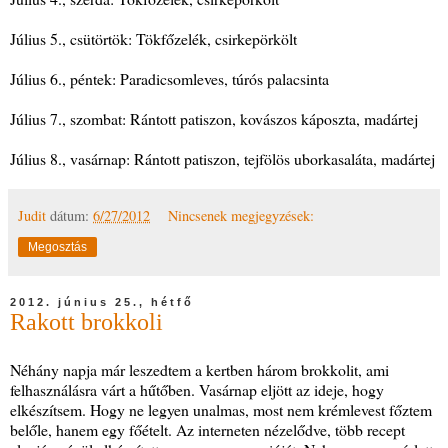
Július 5., csütörtök: Tökfőzelék, csirkepörkölt
Július 6., péntek: Paradicsomleves, túrós palacsinta
Július 7., szombat: Rántott patiszon, kovászos káposzta, madártej
Július 8., vasárnap: Rántott patiszon, tejfölös uborkasaláta, madártej
Judit
dátum:
6/27/2012
Nincsenek megjegyzések:
Megosztás
2012. június 25., hétfő
Rakott brokkoli
Néhány napja már leszedtem a kertben három brokkolit, ami
felhasználásra várt a hűtőben. Vasárnap eljött az ideje, hogy
elkészítsem. Hogy ne legyen unalmas, most nem krémlevest főztem
belőle, hanem egy főételt. Az interneten nézelődve, több recept