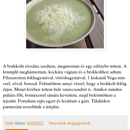
A borkkolit rózsáira szedtem, megmostam és egy edénybe tettem. A
krumplit meghámoztam, kockára vágtam és a brokkolihoz adtam.
Fűszereztem fokhagymával, vöröshagymával, 1 kiskanál Vega-mix-
szel, sóval, borssal. Felöntöttem annyi vízzel, hogy a brokkoli feléig
érjen. Menet közben tettem bele szerecsendiót is. Amikor minden
puhára főtt, botmixerrel simára kevertem, majd beleöntöttem a
tejszínt. Forraltam rajta egyet és lezártam a gázt. Tálaláskor
parmezánt reszeltünk a tetejére.
Judit
dátum:
6/10/2012
Nincsenek megjegyzések: