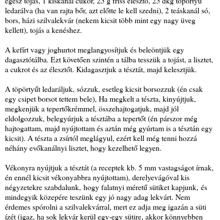
egész tojás, 1 kiskanál cukor, 25 g friss élesztő, 25 dkg töpörtyű
ledarálva (ha van rajta bőr, azt előtte le kell szedni), 2 teáskanál só,
bors, házi szilvalekvár (nekem kicsit több mint egy nagy üveg
kellett), tojás a kenéshez.
A kefírt vagy joghurtot meglangyosítjuk és beleöntjük egy
dagasztótálba. Ezt követően szintén a tálba tesszük a tojást, a lisztet,
a cukrot és az élesztőt. Kidagasztjuk a tésztát, majd kelesztjük.
A töpörtyűt ledaráljuk, sózzuk, esetleg kicsit borsozzuk (én csak
egy csipet borsot tettem bele), Ha megkelt a tészta, kinyújtjuk,
megkenjük a tepertőkrémmel, összehajtogatjuk, majd jól
eldolgozzuk, belegyúrjuk a tésztába a tepertőt (én párszor még
hajtogattam, majd nyújtottam és aztán még gyúrtam is a tésztán egy
kicsit). A tészta a zsírtól meglágyul, ezért kell még tenni hozzá
néhány evőkanálnyi lisztet, hogy kezelhető legyen.
Vékonyra nyújtjuk a tésztát (a receptek kb. 5 mm vastagságot írnak,
én ennél kicsit vékonyabbra nyújtottam), derelyevágóval kis
négyzetekre szabdalunk, hogy falatnyi méretű sütiket kapjunk, és
mindegyik közepére teszünk egy jó nagy adag lekvárt. Nem
érdemes spórolni a szilvalekvárral, mert ez adja meg igazán a süti
ízét (igaz, ha sok lekvár kerül egy-egy sütire, akkor könnyebben