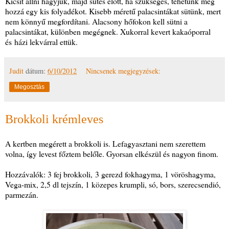
Kicsit állni hagyjuk, majd sütés előtt, ha szükséges, tehetünk még
hozzá egy kis folyadékot. Kisebb méretű palacsintákat sütünk, mert
nem könnyű megfordítani. Alacsony hőfokon kell sütni a
palacsintákat, különben megégnek. Xukorral kevert kakaóporral
és házi lekvárral ettük.
Judit
dátum:
6/10/2012
Nincsenek megjegyzések:
Megosztás
Brokkoli krémleves
A kertben megérett a brokkoli is. Lefagyasztani nem szerettem
volna, így levest főztem belőle. Gyorsan elkészül és nagyon finom.
Hozzávalók: 3 fej brokkoli, 3 gerezd fokhagyma, 1 vöröshagyma,
Vega-mix, 2,5 dl tejszín, 1 közepes krumpli, só, bors, szerecsendió,
parmezán.