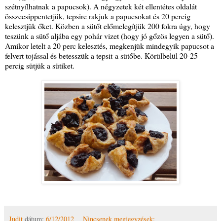
szétnyílhatnak a papucsok). A négyzetek két ellentétes oldalát
összecsippentetjük, tepsire rakjuk a papucsokat és 20 percig
kelesztjük őket. Közben a sütőt előmelegítjük 200 fokra úgy, hogy
teszünk a sütő aljába egy pohár vizet (hogy jó gőzös legyen a sütő).
Amikor letelt a 20 perc kelesztés, megkenjük mindegyik papucsot a
felvert tojással és betesszük a tepsit a sütőbe. Körülbelül 20-25
percig sütjük a sütiket.
Judit
dátum:
6/12/2012
Nincsenek megjegyzések: