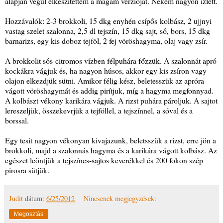
alapján végül elkészítettem a magam verzióját. Nekem nagyon ízlett.
Hozzávalók: 2-3 brokkoli, 15 dkg enyhén csípős kolbász, 2 ujjnyi
vastag szelet szalonna, 2,5 dl tejszín, 15 dkg sajt, só, bors, 15 dkg
barnarizs, egy kis doboz tejföl, 2 fej vöröshagyma, olaj vagy zsír.
A brokkolit sós-citromos vízben félpuhára főzzük. A szalonnát apró
kockákra vágjuk és, ha nagyon húsos, akkor egy kis zsíron vagy
olajon elkezdjük sütni. Amikor félig kész, beletesszük az apróra
vágott vöröshagymát és addig pirítjuk, míg a hagyma megfonnyad.
A kolbászt vékony karikára vágjuk. A rizst puhára pároljuk. A sajtot
lereszeljük, összekevrjük a tejföllel, a tejszínnel, a sóval és a
borssal.
Egy tesit nagyon vékonyan kivajazunk, beletsszük a rizst, erre jön a
brokkoli, majd a szalonnás hagyma és a karikára vágott kolbász. Az
egészet leöntjük a tejszínes-sajtos keverékkel és 200 fokon szép
pirosra sütjük.
Judit
dátum:
6/25/2012
Nincsenek megjegyzések:
Megosztás