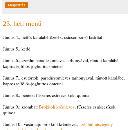
Megosztás
23. heti menü
Június 4., hétfő: karalábéfőzelék, csicseriborsó fasírttal
Június 5., kedd:
Június 6., szerda: paradicsomleves tarhonyával, rántott karalábé,
kapros tejfölös-joghurtos öntettel
Június 7., csütörtök: paradicsomleves tarhonyával, rántott karalábé,
kapros tejfölös-joghurtos öntettel
Június 8., péntek: fűszeres csirkecsíkok, quinoa
Június 9.: szombat:
Brokkoli krémleves
, fűszeres csirkecsíkok,
quinoa
Június 10.: vasárnap: brokkoli krémleves,
szénhidrátszegény
palacsinta lekvárral, kakaóporral