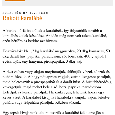
2012. június 12., kedd
Rakott karalábé
A kertben óriásira nőttek a karalábék, így folytatódik tovább a
karalábés ételek készítése. Az idén még nem volt rakott karalábé,
ezért hétfőre és keddre azt főztem.
Hozzávalók: kb 1,2 kg karalábé megpucolva, 20 dkg barnarizs, 50
dkg darált hús, paprika, paradicsom, só, bors, zsír, 400 g tejföl, 1
egész tojás, egy hagyma, pirospaprika, 3 dkg vaj.
A rizst zsíron vagy olajon megfuttatjuk, felöntjük vízzel, sózzuk és
puhára főzzük. A hagymát apróra vágjuk, zsíron üvegesre pároljuk,
majd beletesszük a pirospaprikát és a darált húst. A húst fehéredésig
kevergetjük, majd mehet bele a só, bors, paprika, paradicsom.
Lefedjük és készre pároljuk. Ha szükséges, tehetünk hozzá egy
kevés vizet. A karalábét kisujjnyi hasábokra vágjuk, vajon, lefedve
puhára vagy félpuhára pároljuk. Közben sózzuk.
Egy tepsit kivajazunk, alulra tesszük a karalábé felét, erre jön a