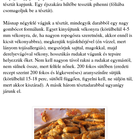
tésztát kapjunk. Egy éjszakára hűtőbe tesszük pihenni (fóliába
csomagoljuk be a tésztát).
Másnap négyfelé vágjuk a tésztát, mindegyik darabból egy nagy
gombócot formálunk. Egyet kinyújtunk vékonyra (körülbelül 4-5
mm vékonyra, de, ha nagyon ropogósra szeretnénk, akkor ennél is
kicsit vékonyabbra), megkenjük tojásfehérjével (én vízzel, mert
lányom tojásallergiás), megszórjuk sajttal, magokkal, majd
derelyevágóval vékony, hosszúkás rudakat vágunk és tepsire
helyezzük őket. Nem kell nagyon távol rakni a rudakat egymástól,
nem sülnek össze, mert felfele nőnek. 200 fokos sütőben (eredeti
recept szerint 200 fokos és légkeveréses) aranyszínűre sütjük
(körülbelül 15-18 perc, sütőtől függően, figyelni kell, ne süljön túl,
mert akkor kiszárad). A másik három tésztadarabbal ugyanígy
járunk el.