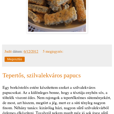
Judit
dátum:
6/12/2012
5 megjegyzés:
Megosztás
Tepertős, szilvalekváros papucs
Egy borkóstolós estére készítettem ezeket a szilvalekváros
papucsokat. Az a különleges benne, hogy a tésztája enyhén sós, a
töltelék viszont édes. Nem rajongok a tepertőkrémes süteményekért,
de most, azt hiszem, megtört a jég, mert ez a süti tényleg nagyon
finom. Néhány tanács: kizárólag házi, nagyon sűrű szilvalekvárból
érdemes elkészíteni. Tavalyról nekem mardt még jó sok üveg sűrű,