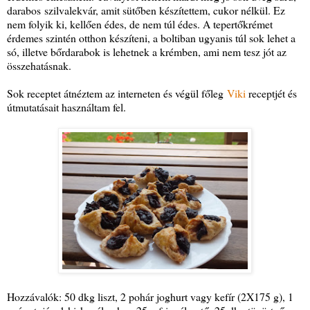
darabos szilvalekvár, amit sütőben készítettem, cukor nélkül. Ez
nem folyik ki, kellően édes, de nem túl édes. A tepertőkrémet
érdemes szintén otthon készíteni, a boltiban ugyanis túl sok lehet a
só, illetve bőrdarabok is lehetnek a krémben, ami nem tesz jót az
összehatásnak.
Sok receptet átnéztem az interneten és végül főleg
Viki
receptjét és
útmutatásait használtam fel.
Hozzávalók: 50 dkg liszt, 2 pohár joghurt vagy kefír (2X175 g), 1