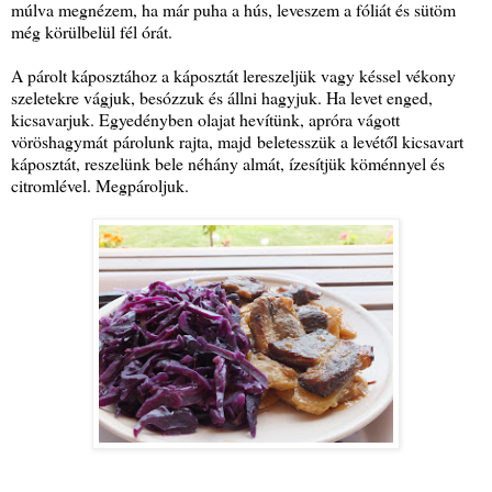
múlva megnézem, ha már puha a hús, leveszem a fóliát és sütöm
még körülbelül fél órát.
A párolt káposztához a káposztát lereszeljük vagy késsel vékony
szeletekre vágjuk, besózzuk és állni hagyjuk. Ha levet enged,
kicsavarjuk. Egyedényben olajat hevítünk, apróra vágott
vöröshagymát párolunk rajta, majd beletesszük a levétől kicsavart
káposztát, reszelünk bele néhány almát, ízesítjük köménnyel és
citromlével. Megpároljuk.