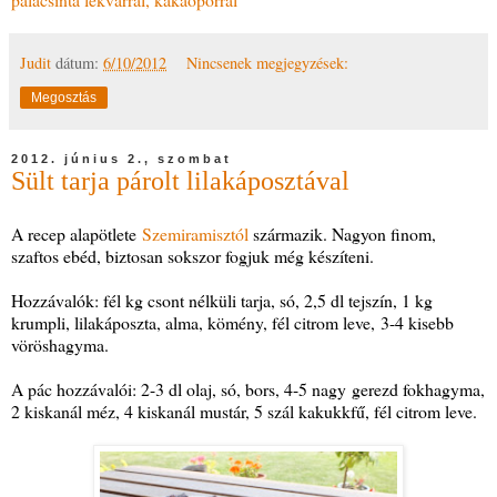
Judit
dátum:
6/10/2012
Nincsenek megjegyzések:
Megosztás
2012. június 2., szombat
Sült tarja párolt lilakáposztával
A recep alapötlete
Szemiramisztól
származik. Nagyon finom,
szaftos ebéd, biztosan sokszor fogjuk még készíteni.
Hozzávalók: fél kg csont nélküli tarja, só, 2,5 dl tejszín, 1 kg
krumpli, lilakáposzta, alma, kömény, fél citrom leve, 3-4 kisebb
vöröshagyma.
A pác hozzávalói: 2-3 dl olaj, só, bors, 4-5 nagy gerezd fokhagyma,
2 kiskanál méz, 4 kiskanál mustár, 5 szál kakukkfű, fél citrom leve.