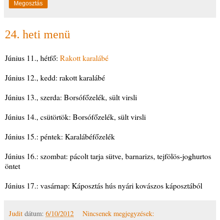
Megosztás
24. heti menü
Június 11., hétfő:
Rakott karalábé
Június 12., kedd: rakott karalábé
Június 13., szerda: Borsófőzelék, sült virsli
Június 14., csütörtök: Borsófőzelék, sült virsli
Június 15.: péntek: Karalábéfőzelék
Június 16.: szombat: pácolt tarja sütve, barnarizs, tejfölös-joghurtos
öntet
Június 17.: vasárnap: Káposztás hús nyári kovászos káposztából
Judit
dátum:
6/10/2012
Nincsenek megjegyzések: