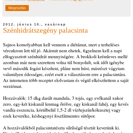
Megosztás
2012. június 10., vasárnap
Szénhidrátszegény palacsinta
Sajnos komolyabban kell vennem a diétámat, mert a terheléses
vércukrom lett túl jó. Akármit nem ehetek, figyelnem kell a napi
elfogyasztott szénhidrát mennyiségére. A brokkoli krémleves mellé
azonban már nem szerettem volna túl bonyolult, sok időt igénybe
vevő második fogást készíteni, pláne nem húst, másrészt vágytam
valamilyen édességre, ezért esett a választásom erre a palacsintára.
Az interneten több receptet elolvastam és végül elkészítettem a saját
verziómat.
Hozzávalók: 15 dkg darált mandula, 3 tojás, egy evőkanál xukor
zero, egy-két kiskanál lenmag őrölve, egy kiskanál fahéj, egy kevés
vanília esszencia, körülbelül 1,5-2 dl víz/tejszín/kókusztej vagy
ezek keveréke, késhegynyi foszfátmentes sütőpor.
A hozzávalókból palacsintatészta sűrűségű tésztát keverünk ki.