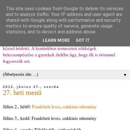
This site uses cookies from Google to deliver its services
Ízőrző
and to analyze traffic. Your IP address and user-agent are
shared with Google along with performance and security
metrics to ensure quality of service, generate usage
Kisgyerekes család kipróbált, többnyire egészséges ételeket
statistics, and to detect and address abuse.
bemutató receptjei a mindennapokra (mert a papírfecniket folyton
LEARN MORE
GOT IT
elhagyom) és gyerekeimnek ajándékba (mint régen, csak ez nem
kézzel íródott). A kertünkben termesztett zöldségek
belecsempészése a gyerekek ételébe úgy, hogy ők is örömmel
fogyasszák azt.
▼
2012. június 27., szerda
27. heti menü
Július 2., hétfő:
Frankfurti leves
,
cukkinis sütemény
Július 3., kedd: Frankfurti leves, cukkinis sütemény
Július 4., szerda: Tökfőzelék, csirkepörkölt