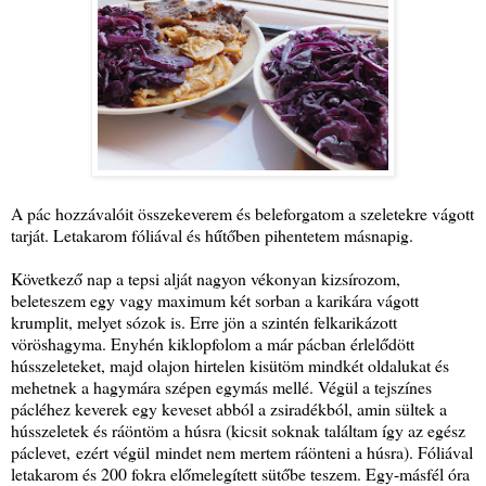
A pác hozzávalóit összekeverem és beleforgatom a szeletekre vágott
tarját. Letakarom fóliával és hűtőben pihentetem másnapig.
Következő nap a tepsi alját nagyon vékonyan kizsírozom,
beleteszem egy vagy maximum két sorban a karikára vágott
krumplit, melyet sózok is. Erre jön a szintén felkarikázott
vöröshagyma. Enyhén kiklopfolom a már pácban érlelődött
hússzeleteket, majd olajon hirtelen kisütöm mindkét oldalukat és
mehetnek a hagymára szépen egymás mellé. Végül a tejszínes
pácléhez keverek egy keveset abból a zsiradékból, amin sültek a
hússzeletek és ráöntöm a húsra (kicsit soknak találtam így az egész
páclevet, ezért végül mindet nem mertem ráönteni a húsra). Fóliával
letakarom és 200 fokra előmelegített sütőbe teszem. Egy-másfél óra