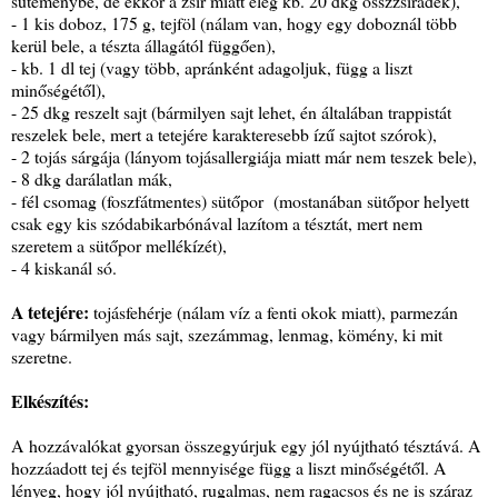
süteménybe, de ekkor a zsír miatt elég kb. 20 dkg összzsiradék),
- 1 kis doboz, 175 g, tejföl (nálam van, hogy egy doboznál több
kerül bele, a tészta állagától függően),
- kb. 1 dl tej (vagy több, apránként adagoljuk, függ a liszt
minőségétől),
- 25 dkg reszelt sajt (bármilyen sajt lehet, én általában trappistát
reszelek bele, mert a tetejére karakteresebb ízű sajtot szórok),
- 2 tojás sárgája (lányom tojásallergiája miatt már nem teszek bele),
- 8 dkg darálatlan mák,
- fél csomag (foszfátmentes) sütőpor (mostanában sütőpor helyett
csak egy kis szódabikarbónával lazítom a tésztát, mert nem
szeretem a sütőpor mellékízét),
- 4 kiskanál só.
A tetejére:
tojásfehérje (nálam víz a fenti okok miatt), parmezán
vagy bármilyen más sajt, szezámmag, lenmag, kömény, ki mit
szeretne.
Elkészítés:
A hozzávalókat gyorsan összegyúrjuk egy jól nyújtható tésztává. A
hozzáadott tej és tejföl mennyisége függ a liszt minőségétől. A
lényeg, hogy jól nyújtható, rugalmas, nem ragacsos és ne is száraz