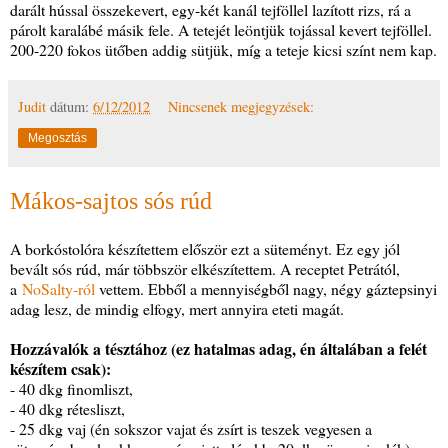
darált hússal összekevert, egy-két kanál tejföllel lazított rizs, rá a
párolt karalábé másik fele. A tetejét leöntjük tojással kevert tejföllel.
200-220 fokos ütőben addig sütjük, míg a teteje kicsi színt nem kap.
Judit
dátum:
6/12/2012
Nincsenek megjegyzések:
Megosztás
Mákos-sajtos sós rúd
A borkóstolóra készítettem először ezt a süteményt. Ez egy jól
bevált sós rúd, már többször elkészítettem. A receptet Petrától,
a
NoSalty-ról
vettem. Ebből a mennyiségből nagy, négy gáztepsinyi
adag lesz, de mindig elfogy, mert annyira eteti magát.
Hozzávalók a tésztához (ez hatalmas adag, én általában a felét
készítem csak):
- 40 dkg finomliszt,
- 40 dkg rétesliszt,
- 25 dkg vaj (én sokszor vajat és zsírt is teszek vegyesen a