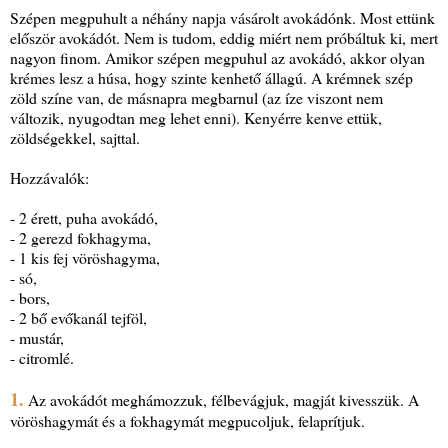
Szépen megpuhult a néhány napja vásárolt avokádónk. Most ettünk
először avokádót. Nem is tudom, eddig miért nem próbáltuk ki, mert
nagyon finom. Amikor szépen megpuhul az avokádó, akkor olyan
krémes lesz a húsa, hogy szinte kenhető állagú. A krémnek szép
zöld színe van, de másnapra megbarnul (az íze viszont nem
változik, nyugodtan meg lehet enni). Kenyérre kenve ettük,
zöldségekkel, sajttal.
Hozzávalók:
- 2 érett, puha avokádó,
- 2 gerezd fokhagyma,
- 1 kis fej vöröshagyma,
- só,
- bors,
- 2 bő evőkanál tejföl,
- mustár,
- citromlé.
1.
Az avokádót meghámozzuk, félbevágjuk, magját kivesszük. A
vöröshagymát és a fokhagymát megpucoljuk, felaprítjuk.