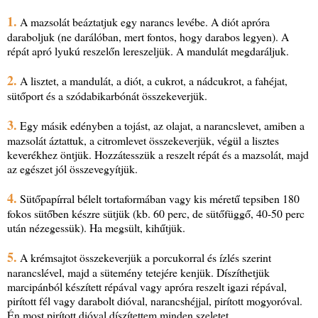
1.
A mazsolát beáztatjuk egy narancs levébe. A diót apróra
daraboljuk (ne darálóban, mert fontos, hogy darabos legyen). A
répát apró lyukú reszelőn lereszeljük. A mandulát megdaráljuk.
2.
A lisztet, a mandulát, a diót, a cukrot, a nádcukrot, a fahéjat,
sütőport és a szódabikarbónát összekeverjük.
3.
Egy másik edényben a tojást, az olajat, a narancslevet, amiben a
mazsolát áztattuk, a citromlevet összekeverjük, végül a lisztes
keverékhez öntjük. Hozzátesszük a reszelt répát és a mazsolát, majd
az egészet jól összevegyítjük.
4.
Sütőpapírral bélelt tortaformában vagy kis méretű tepsiben 180
fokos sütőben készre sütjük (kb. 60 perc, de sütőfüggő, 40-50 perc
után nézegessük). Ha megsült, kihűtjük.
5.
A krémsajtot összekeverjük a porcukorral és ízlés szerint
narancslével, majd a sütemény tetejére kenjük. Díszíthetjük
marcipánból készített répával vagy apróra reszelt igazi répával,
pirított fél vagy darabolt dióval, narancshéjjal, pirított mogyoróval.
Én most pirított dióval díszítettem minden szeletet.