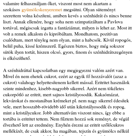
valamire felhasználjam őket, viszont most nem akartam a
szokásos
gyümölcskenyeremet
megsütni. Olyan süteményt
szerettem volna készíteni, amiben kevés a szénhidrát és nincs benne
liszt. Annak ellenére, hogy soha nem szimpatizáltam a Pavlova
tortával, mégiscsak izgatta a fantáziámat, milyen is lehet az. Most itt
volt a remek alkalom és kipróbáltam. Mondhatom, pozitívan
csalódtam, mert tényleg nem olyan, mint a habcsók. Kívül ropogós,
belül puha, kissé krémszerű. Egészen biztos, hogy még sokszor
sütök ilyen tortát, hiszen olcsó, gyors, finom és szénhidrátszegényen
is elkészíthető.
A szénhidráttal kapcsolatban egy megjegyezni valóm azért van.
Mivel én nem ehetek cukrot, ezért az egyik fő hozzávalót (azaz a
cukrot) valahogy helyettesítenem kellett mással. Eritritet használok
szinte mindenhez, kisebb-nagyobb sikerrel. Azért nem tökéletes
cukorpótló az eritrit, mert sajnos kristályosodik. Kakaómázat,
lekvárokat és mostanában krémeket pl. nem nagy sikerrel édesítek
vele, mert hosszabb-rövidebb idő után kikristályosodik és ropog,
mint a kristálycukor. Jobb alternatívám viszont nincs, így ebbe a
tortába is eritritet tettem. Nem fűztem hozzá sok reményt, de végül
élvezhető lett az eredmény. Enyhén érezni az eritrit szőlőcukros
mellékízét, de csak akkor, ha magában, tejszín és gyümölcs nélkül