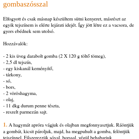
gombaszósszal
Elfogyott és csak másnap készültem sütni kenyeret, másrészt az
egyik tejszínem is elérte lejárati idejét. Így jött létre ez a vacsora, de
gyors ebédnek sem utolsó.
Hozzávalók:
- 2 kis üveg darabolt gomba (2 X 120 g töltő tömeg),
- 2,5 dl tejszín,
- egy kiskanál keményítő,
- tárkony,
- só,
- bors,
- 2 vöröshagyma,
- olaj,
- 11 dkg durum penne tészta,
- reszelt parmezán sajt.
1.
A hagymát apróra vágjuk és olajban megfonnyasztjuk. Ráöntjük
a gombát, kicsit pároljuk, majd, ha megpuhult a gomba, felöntjük
tejszínnel. Fűszerezzük sóval, borssal, végül behabarjuk