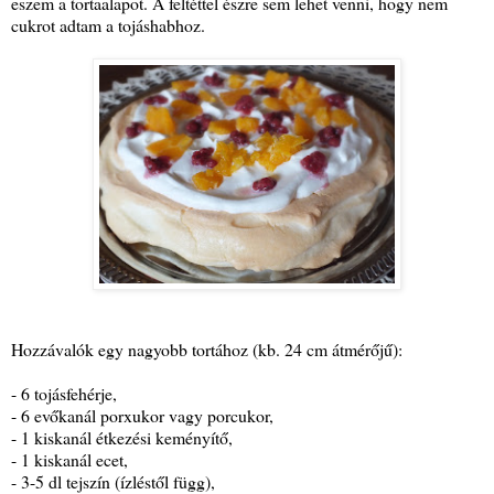
eszem a tortaalapot. A feltéttel észre sem lehet venni, hogy nem
cukrot adtam a tojáshabhoz.
Hozzávalók egy nagyobb tortához (kb. 24 cm átmérőjű):
- 6 tojásfehérje,
- 6 evőkanál porxukor vagy porcukor,
- 1 kiskanál étkezési keményítő,
- 1 kiskanál ecet,
- 3-5 dl tejszín (ízléstől függ),