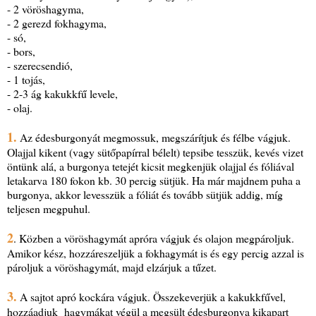
- 2 vöröshagyma,
- 2 gerezd fokhagyma,
- só,
- bors,
- szerecsendió,
- 1 tojás,
- 2-3 ág kakukkfű levele,
- olaj.
1.
Az édesburgonyát megmossuk, megszárítjuk és félbe vágjuk.
Olajjal kikent (vagy sütőpapírral bélelt) tepsibe tesszük, kevés vizet
öntünk alá, a burgonya tetejét kicsit megkenjük olajjal és fóliával
letakarva 180 fokon kb. 30 percig sütjük. Ha már majdnem puha a
burgonya, akkor levesszük a fóliát és tovább sütjük addig, míg
teljesen megpuhul.
2
. Közben a vöröshagymát apróra vágjuk és olajon megpároljuk.
Amikor kész, hozzáreszeljük a fokhagymát is és egy percig azzal is
pároljuk a vöröshagymát, majd elzárjuk a tűzet.
3.
A sajtot apró kockára vágjuk. Összekeverjük a kakukkfűvel,
hozzáadjuk hagymákat végül a megsült édesburgonya kikapart