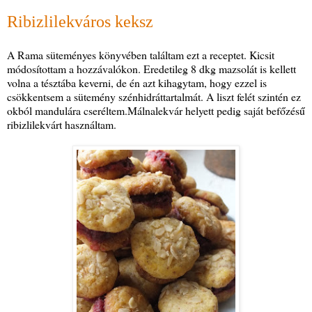
Ribizlilekváros keksz
A Rama süteményes könyvében találtam ezt a receptet. Kicsit
módosítottam a hozzávalókon. Eredetileg 8 dkg mazsolát is kellett
volna a tésztába keverni, de én azt kihagytam, hogy ezzel is
csökkentsem a sütemény szénhidráttartalmát. A liszt felét szintén ez
okból mandulára cseréltem.Málnalekvár helyett pedig saját befőzésű
ribizlilekvárt használtam.