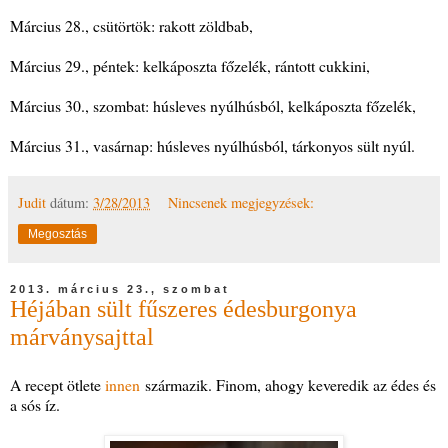
Március 28., csütörtök: rakott zöldbab,
Március 29., péntek: kelkáposzta főzelék, rántott cukkini,
Március 30., szombat: húsleves nyúlhúsból, kelkáposzta főzelék,
Március 31., vasárnap: húsleves nyúlhúsból, tárkonyos sült nyúl.
Judit
dátum:
3/28/2013
Nincsenek megjegyzések:
Megosztás
2013. március 23., szombat
Héjában sült fűszeres édesburgonya
márványsajttal
A recept ötlete
innen
származik. Finom, ahogy keveredik az édes és
a sós íz.