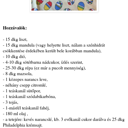
Hozzávalók:
- 15 dkg liszt,
- 15 dkg mandula (vagy helyette liszt, nálam a szénhidrát
csökkentése érdekében került bele korábban mandula),
- 10 dkg dió,
- 4-10 dkg sötétbarna nádcukor, ízlés szerint,
- 25-30 dkg répa (ez már a pucolt mennyiség),
- 8 dkg mazsola,
- 1 közepes narancs leve,
- néhány csepp citromlé,
- 1 teáskanál sütőpor,
- 1 teáskanál szódabikarbóna,
- 3 tojás,
- 1-másfél teáskanál fahéj,
- 180 ml olaj ,
- a tetejére: kevés narancslé, kb. 3 evőkanál cukor darálva és 25 dkg
Philadelphia krémsajt.