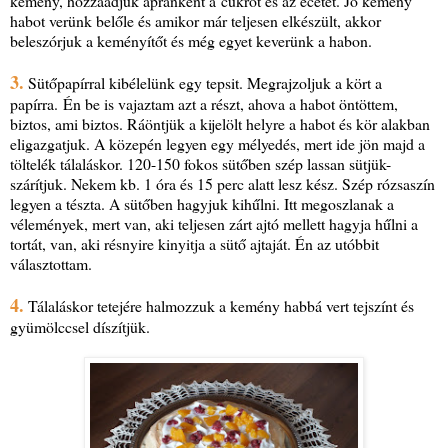
kemény, hozzáadjuk apránként a cukrot és az ecetet. Jó kemény
habot verünk belőle és amikor már teljesen elkészült, akkor
beleszórjuk a keményítőt és még egyet keverünk a habon.
3.
Sütőpapírral kibélelünk egy tepsit. Megrajzoljuk a kört a
papírra. Én be is vajaztam azt a részt, ahova a habot öntöttem,
biztos, ami biztos. Ráöntjük a kijelölt helyre a habot és kör alakban
eligazgatjuk. A közepén legyen egy mélyedés, mert ide jön majd a
töltelék tálaláskor. 120-150 fokos sütőben szép lassan sütjük-
szárítjuk. Nekem kb. 1 óra és 15 perc alatt lesz kész. Szép rózsaszín
legyen a tészta. A sütőben hagyjuk kihűlni. Itt megoszlanak a
vélemények, mert van, aki teljesen zárt ajtó mellett hagyja hűlni a
tortát, van, aki résnyire kinyitja a sütő ajtaját. Én az utóbbit
választottam.
4.
Tálaláskor tetejére halmozzuk a kemény habbá vert tejszínt és
gyümölccsel díszítjük.