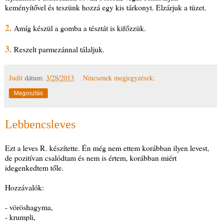
keményítővel és teszünk hozzá egy kis tárkonyt. Elzárjuk a tüzet.
2.
Amíg készül a gomba a tésztát is kifőzzük.
3.
Reszelt parmezánnal tálaljuk.
Judit
dátum:
3/28/2013
Nincsenek megjegyzések:
Megosztás
Lebbencsleves
Ezt a leves R. készítette. Én még nem ettem korábban ilyen levest,
de pozitívan csalódtam és nem is értem, korábban miért
idegenkedtem tőle.
Hozzávalók:
- vöröshagyma,
- krumpli,