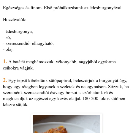
Egészséges és finom. Első próbálkozásunk az édesburgonyával.
Hozzávalók:
- édesburgonya,
- só,
- szerecsendió- elhagyható,
- olaj.
1.
A batátát meghámozzuk, vékonyabb, nagyjából egyforma
csíkokra vágjuk.
2.
Egy tepsit kibélelünk sütőpapírral, beleszórjuk a burgonyát úgy,
hogy egy rétegben legyenek a szeletek és ne egymáson. Sózzuk, ha
szeretnénk szerecsendiót és/vagy borsot is szórhatunk rá és
meglocsoljuk az egészet egy kevés olajjal. 180-200 fokos sütőben
készre sütjük.