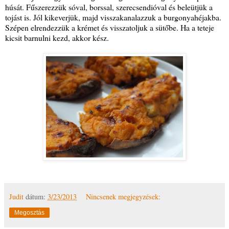
húsát. Fűszerezzük sóval, borssal, szerecsendióval és beleütjük a
tojást is. Jól kikeverjük, majd visszakanalazzuk a burgonyahéjakba.
Szépen elrendezzük a krémet és visszatoljuk a sütőbe. Ha a teteje
kicsit barnulni kezd, akkor kész.
Judit
dátum:
3/23/2013
Nincsenek megjegyzések:
Megosztás