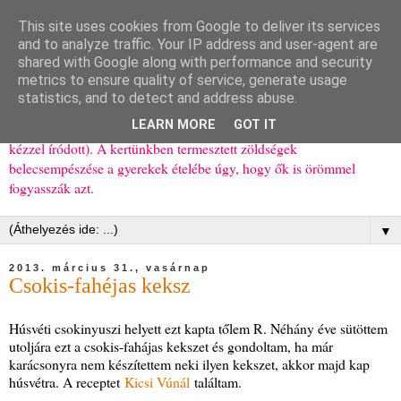
This site uses cookies from Google to deliver its services
Ízőrző
and to analyze traffic. Your IP address and user-agent are
shared with Google along with performance and security
metrics to ensure quality of service, generate usage
Kisgyerekes család kipróbált, többnyire egészséges ételeket
statistics, and to detect and address abuse.
bemutató receptjei a mindennapokra (mert a papírfecniket folyton
LEARN MORE
GOT IT
elhagyom) és gyerekeimnek ajándékba (mint régen, csak ez nem
kézzel íródott). A kertünkben termesztett zöldségek
belecsempészése a gyerekek ételébe úgy, hogy ők is örömmel
fogyasszák azt.
▼
2013. március 31., vasárnap
Csokis-fahéjas keksz
Húsvéti csokinyuszi helyett ezt kapta tőlem R. Néhány éve sütöttem
utoljára ezt a csokis-fahájas kekszet és gondoltam, ha már
karácsonyra nem készítettem neki ilyen kekszet, akkor majd kap
húsvétra. A receptet
Kicsi Vúnál
találtam.