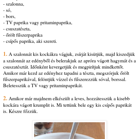
- szalonna,
- só,
- bors,
- TV paprika vagy pritaminpaprika,
- csuszatészta,
- őrölt fűszerpaprika
- csípős paprika, aki szereti.
1.
A szalonnát kis kockákra vágjuk, zsírját kisütjük, majd kiszedjük
a szalonnát az edényből és belerakjuk az apróra vágott hagymát és a
csuszatésztát. Időnként kevergetjük és megpirítjuk mindkettőt.
Amikor már kezd az edényhez tapadni a tészta, megszórjuk őrölt
fűszerpaprikával, felöntjük vízzel és fűszerezzük sóval, borssal.
Beletesszük a TV vagy pritaminpaprikát.
2.
Amikor már majdnem elkészült a leves, hozzátesszük a kisebb
kockára vágott krumplit is. Mi tettünk bele egy kis csípős paprikát
is. Készre főzzük.