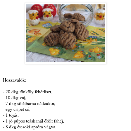
Hozzávalók:
- 20 dkg tönköly fehérliszt,
- 10 dkg vaj,
- 7 dkg sötétbarna nádcukor,
- egy csipet só,
- 1 tojás,
- 1 jó púpos teáskanál őrölt fahéj,
- 8 dkg étcsoki apróra vágva.