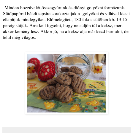
Minden hozzávalót összegyúrunk és diónyi golyókat formázunk.
Sütőpapírral bélelt tepsire sorakoztatjuk a golyókat és villával kicsit
ellapítjuk mindegyiket. Előmelegített, 180 fokos sütőben kb. 13-15
percig sütjük. Arra kell figyelni, hogy ne süljön túl a keksz, mert
akkor kemény lesz. Akkor jó, ha a keksz alja már kezd barnulni, de
felül még világos.