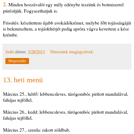
2.
Minden hozzávalót egy mély edénybe teszünk és botmixerrel
pürésítjük. Fogyaszthatjuk is.
Frissítés: készítettem újabb avokádókrémet, melybe főtt tojássárgáját
is belemixeltem, a tojásfehérjét pedig apróra vágva kevertem a kész
krémbe.
Judit
dátum:
3/28/2013
Nincsenek megjegyzések:
Megosztás
13. heti menü
Március 25., hétfő: lebbencsleves, túrógombóc pirított mandulával,
fahájas tejföllel,
Március 26., kedd: lebbencsleves, túrógombóc pirított mandulával,
fahájas tejföllel,
Március 27., szerda: rakott zöldbab,