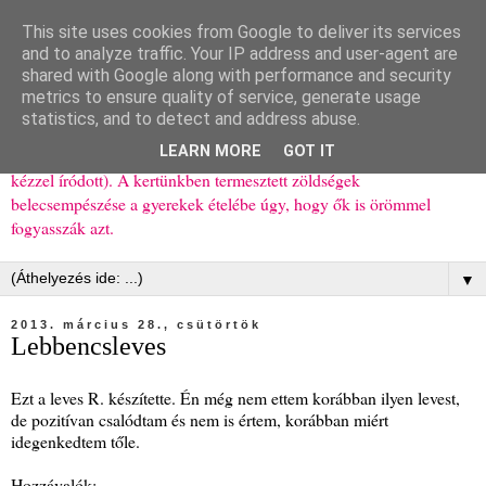
This site uses cookies from Google to deliver its services
Ízőrző
and to analyze traffic. Your IP address and user-agent are
shared with Google along with performance and security
metrics to ensure quality of service, generate usage
Kisgyerekes család kipróbált, többnyire egészséges ételeket
statistics, and to detect and address abuse.
bemutató receptjei a mindennapokra (mert a papírfecniket folyton
LEARN MORE
GOT IT
elhagyom) és gyerekeimnek ajándékba (mint régen, csak ez nem
kézzel íródott). A kertünkben termesztett zöldségek
belecsempészése a gyerekek ételébe úgy, hogy ők is örömmel
fogyasszák azt.
▼
2013. március 28., csütörtök
Lebbencsleves
Ezt a leves R. készítette. Én még nem ettem korábban ilyen levest,
de pozitívan csalódtam és nem is értem, korábban miért
idegenkedtem tőle.
Hozzávalók: