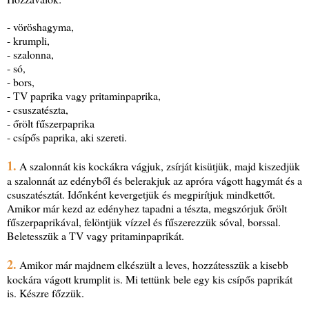
- vöröshagyma,
- krumpli,
- szalonna,
- só,
- bors,
- TV paprika vagy pritaminpaprika,
- csuszatészta,
- őrölt fűszerpaprika
- csípős paprika, aki szereti.
1.
A szalonnát kis kockákra vágjuk, zsírját kisütjük, majd kiszedjük
a szalonnát az edényből és belerakjuk az apróra vágott hagymát és a
csuszatésztát. Időnként kevergetjük és megpirítjuk mindkettőt.
Amikor már kezd az edényhez tapadni a tészta, megszórjuk őrölt
fűszerpaprikával, felöntjük vízzel és fűszerezzük sóval, borssal.
Beletesszük a TV vagy pritaminpaprikát.
2.
Amikor már majdnem elkészült a leves, hozzátesszük a kisebb
kockára vágott krumplit is. Mi tettünk bele egy kis csípős paprikát
is. Készre főzzük.