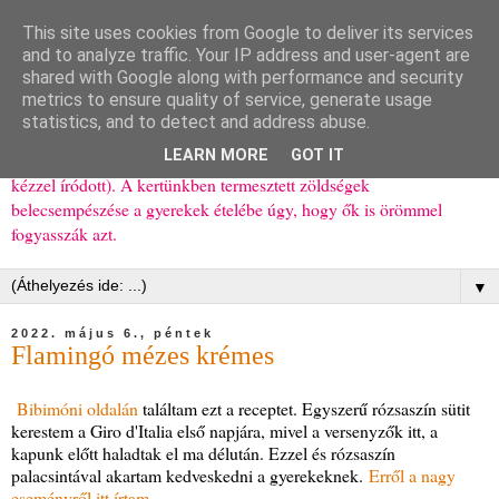
This site uses cookies from Google to deliver its services
Ízőrző
and to analyze traffic. Your IP address and user-agent are
shared with Google along with performance and security
metrics to ensure quality of service, generate usage
Kisgyerekes család kipróbált, többnyire egészséges ételeket
statistics, and to detect and address abuse.
bemutató receptjei a mindennapokra (mert a papírfecniket folyton
LEARN MORE
GOT IT
elhagyom) és gyerekeimnek ajándékba (mint régen, csak ez nem
kézzel íródott). A kertünkben termesztett zöldségek
belecsempészése a gyerekek ételébe úgy, hogy ők is örömmel
fogyasszák azt.
▼
2022. május 6., péntek
Flamingó mézes krémes
Bibimóni oldalán
találtam ezt a receptet. Egyszerű rózsaszín sütit
kerestem a Giro d'Italia első napjára, mivel a versenyzők itt, a
kapunk előtt haladtak el ma délután. Ezzel és rózsaszín
palacsintával akartam kedveskedni a gyerekeknek.
Erről a nagy
eseményről itt írtam
.