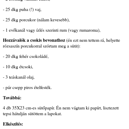
- 25 dkg puha (!) vaj,
- 25 dkg porcukor (nálam kevesebb),
- 1 evőkanál vagy ízlés szerinti rum (vagy rumaroma),
Hozzávalók a csokis bevonathoz
(én ezt nem tettem rá, helyette
rózsaszín porcukorral szórtam meg a sütit):
- 20 dkg fehér csokoládé,
- 10 dkg étcsoki,
- 3 teáskanál olaj,
- pár csepp piros ételfesték.
Továbbá:
4 db 35X23 cm-es sütőpapír. Én nem vágtam ki papírt, lisztezett
tepsi hátulján sütöttem a lapokat.
Elkészítés: