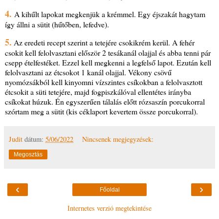
4.
A kihűlt lapokat megkenjük a krémmel. Egy éjszakát hagytam
így állni a sütit (hűtőben, lefedve).
5.
Az eredeti recept szerint a tetejére csokikrém kerül. A fehér
csokit kell felolvasztani először 2 tesákanál olajjal és abba tenni pár
csepp ételfestéket. Ezzel kell megkenni a legfelső lapot. Ezután kell
felolvasztani az étcsokot 1 kanál olajjal. Vékony csövű
nyomózsákból kell kinyomni vízszintes csíkokban a felolvasztott
étcsokit a süti tetejére, majd fogpiszkálóval ellentétes irányba
csíkokat húzuk. Én egyszerűen tálalás előtt rózsaszín porcukorral
szórtam meg a sütit (kis céklaport kevertem össze porcukorral).
Judit
dátum:
5/06/2022
Nincsenek megjegyzések:
Megosztás
‹
›
Főoldal
Internetes verzió megtekintése