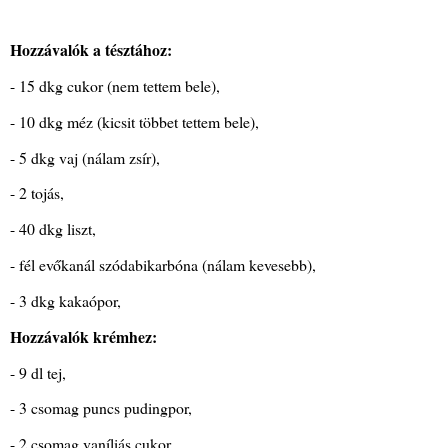
Hozzávalók a tésztához:
- 15 dkg cukor (nem tettem bele),
- 10 dkg méz (kicsit többet tettem bele),
- 5 dkg vaj (nálam zsír),
- 2 tojás,
- 40 dkg liszt,
- fél evőkanál szódabikarbóna (nálam kevesebb),
- 3 dkg kakaópor,
Hozzávalók krémhez:
- 9 dl tej,
- 3 csomag puncs pudingpor,
- 2 csomag vaníliás cukor,