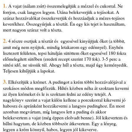
1.
A vajat (nálam zsírt) összemelegítjük a mézzel és cukorral. Ne
forrjon, csak langyos legyen. Utána belekeverjük a tojásokat. A
száraz hozzávalókat összekeverjük és hozzáadjuk a mézes-tojásos
keverékhez. Összegyúrjuk a tésztát. Én egy kis tejet is használtam,
mert nagyon száraz volt a tészta.
2.
4 részre osztjuk a tésztát és egyesével kinyújtjuk őket (a többit,
amit még nem nyújtok, mindig letakarom egy edénnyel). Enyhén
lisztezett felületen, tepsi hátulján sütöttem őket egyesével 180 fokra
előmelegített sütőben (eredeti recept szerint 170 fok). 3-5 perc a
sütési idő, ne süssük túl. Ahogy hűl a tészta, majd úgy keményedik.
Teljesen kihűjtjük a lapokat.
3.
Elkészítjük a krémet. A pudingot a krém többi hozzávalójával a
szokásos módon megfőzzük. Hűtés közben néha át szoktam keverni
az ilyen krémeket és le is szoktam fedni az edény tetejét. A
nagykönyv szerint a vajat külön kellene a porcukorral kikeverni jó
habosra és apránként hozzákeverni a langyos pudinghoz. Én most
azonban megvártam, míg langyos lett a puding és akkor
belekevertem a vajat (még éppen elolvadt benne). Jól kikevertem és
hűlni hagytam, de közben többször átkevertem. Egy a lényeg,
legyen a krém könnyű, habos, legyen jól kikeverve.