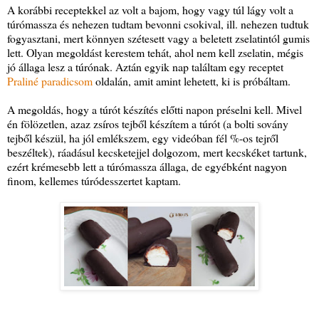
A korábbi receptekkel az volt a bajom, hogy vagy túl lágy volt a
túrómassza és nehezen tudtam bevonni csokival, ill. nehezen tudtuk
fogyasztani, mert könnyen szétesett vagy a beletett zselatintól gumis
lett. Olyan megoldást kerestem tehát, ahol nem kell zselatin, mégis
jó állaga lesz a túrónak. Aztán egyik nap találtam egy receptet
Praliné paradicsom
oldalán, amit amint lehetett, ki is próbáltam.
A megoldás, hogy a túrót készítés előtti napon préselni kell. Mivel
én fölözetlen, azaz zsíros tejből készítem a túrót (a bolti sovány
tejből készül, ha jól emlékszem, egy videóban fél %-os tejről
beszéltek), ráadásul kecsketejjel dolgozom, mert kecskéket tartunk,
ezért krémesebb lett a túrómassza állaga, de egyébként nagyon
finom, kellemes túródesszertet kaptam.