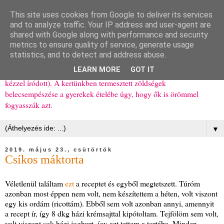
This site uses cookies from Google to deliver its services
Ízőrző
and to analyze traffic. Your IP address and user-agent are
shared with Google along with performance and security
metrics to ensure quality of service, generate usage
Kisgyerekes család kipróbált, többnyire egészséges ételeket
statistics, and to detect and address abuse.
bemutató receptjei a mindennapokra (mert a papírfecniket folyton
LEARN MORE
GOT IT
elhagyom) és gyerekeimnek ajándékba (mint régen, csak ez nem
kézzel íródott). A kertünkben termesztett zöldségek
belecsempészése a gyerekek ételébe úgy, hogy ők is örömmel
fogyasszák azt.
▼
2019. május 23., csütörtök
Csíkos máktorta
Véletlenül találtam
ezt
a receptet és egyből megtetszett. Túróm
azonban most éppen nem volt, nem készítettem a héten, volt viszont
egy kis ordám (ricottám). Ebből sem volt azonban annyi, amennyit
a recept ír, így 8 dkg házi krémsajttal kipótoltam. Tejfölöm sem volt,
volt viszont sok házi joghurt, így azt tettem a tortába. Minden