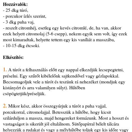
Hozzávalók:
- 25 dkg túró,
- porcukor ízlés szerint,
- 3 dkg puha vaj,
- reszelt citromhéj, esetleg egy kevés citromlé, de, ha van, akkor
ezek helyett citromolaj (5-6 csepp), nekem egyik sem volt, így ezek
most kimaradtak, helyette tettem egy kis vaníliát a masszába,
- 10-15 dkg étcsoki.
Elkészítés:
1.
A túrót a felhasználás előtt egy nappal elkezdjük lecsepegtetni,
préselni. Egy szűrőt kibélelőnk sajtkendővel vagy gézlapokkal.
Becsomagoljuk vele a túrót és teszünk rá nehezéket (mondjuk egy
kistányért és arra valamilyen súlyt). Hűtőben
csöpögtetjük/préseljük.
2.
Mikor kész, akkor összegyúrjuk a túrót a puha vajjal,
porcukorral, citromolajjal. Betesszük a hűtőbe, hogy kicsit
szilárduljon a massza, majd hengereket formázunk. Most a hosszt és
vastagságot is sikerült jól eltalálnom. Sütőpapírral bélelt tálcára
helyezzük a rudakat és vagy a mélyhűtőbe toljuk egy kis időre vagy