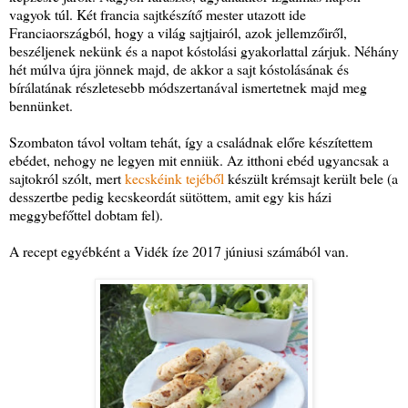
vagyok túl. Két francia sajtkészítő mester utazott ide
Franciaországból, hogy a világ sajtjairól, azok jellemzőiről,
beszéljenek nekünk és a napot kóstolási gyakorlattal zárjuk. Néhány
hét múlva újra jönnek majd, de akkor a sajt kóstolásának és
bírálatának részletesebb módszertanával ismertetnek majd meg
bennünket.
Szombaton távol voltam tehát, így a családnak előre készítettem
ebédet, nehogy ne legyen mit enniük. Az itthoni ebéd ugyancsak a
sajtokról szólt, mert
kecskéink tejéből
készült krémsajt került bele (a
desszertbe pedig kecskeordát sütöttem, amit egy kis házi
meggybefőttel dobtam fel).
A recept egyébként a Vidék íze 2017 júniusi számából van.