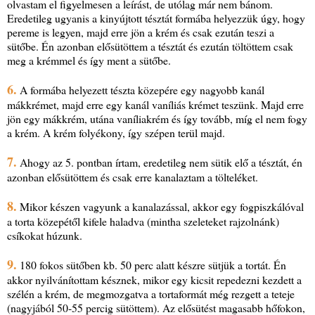
olvastam el figyelmesen a leírást, de utólag már nem bánom.
Eredetileg ugyanis a kinyújtott tésztát formába helyezzük úgy, hogy
pereme is legyen, majd erre jön a krém és csak ezután teszi a
sütőbe. Én azonban elősütöttem a tésztát és ezután töltöttem csak
meg a krémmel és így ment a sütőbe.
6.
A formába helyezett tészta közepére egy nagyobb kanál
mákkrémet, majd erre egy kanál vaníliás krémet teszünk. Majd erre
jön egy mákkrém, utána vaníliakrém és így tovább, míg el nem fogy
a krém. A krém folyékony, így szépen terül majd.
7.
Ahogy az 5. pontban írtam, eredetileg nem sütik elő a tésztát, én
azonban elősütöttem és csak erre kanalaztam a tölteléket.
8.
Mikor készen vagyunk a kanalazással, akkor egy fogpiszkálóval
a torta közepétől kifele haladva (mintha szeleteket rajzolnánk)
csíkokat húzunk.
9.
180 fokos sütőben kb. 50 perc alatt készre sütjük a tortát. Én
akkor nyilvánítottam késznek, mikor egy kicsit repedezni kezdett a
szélén a krém, de megmozgatva a tortaformát még rezgett a teteje
(nagyjából 50-55 percig sütöttem). Az elősütést magasabb hőfokon,