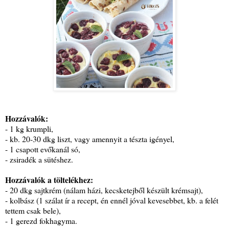
Hozzávalók:
- 1 kg krumpli,
- kb. 20-30 dkg liszt, vagy amennyit a tészta igényel,
- 1 csapott evőkanál só,
- zsiradék a sütéshez.
Hozzávalók a töltelékhez:
- 20 dkg sajtkrém (nálam házi, kecsketejből készült krémsajt),
- kolbász (1 szálat ír a recept, én ennél jóval kevesebbet, kb. a felét
tettem csak bele),
- 1 gerezd fokhagyma.