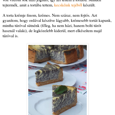
tejtermék, amit a tortába tettem,
kecskéink tejéből
készült.
A torta krémje finom, krémes. Nem száraz, nem fojtós. Azt
gyanítom, hogy ordával készítve lágyabb, krémesebb tortát kapunk,
mintha túróval sütnénk (főleg, ha nem házi, hanem bolti túrót
használ valaki), de legközelebb kiderül, mert elkészítem majd
túróval is.