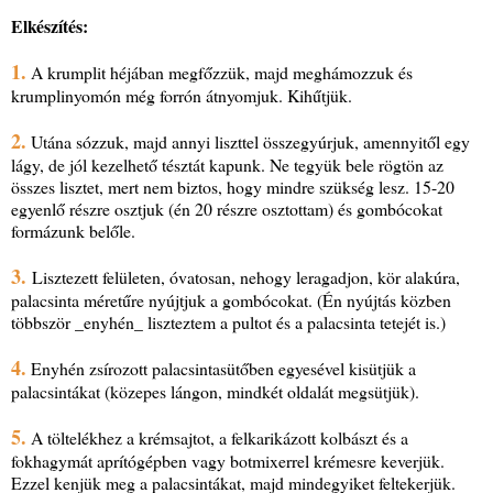
Elkészítés:
1.
A krumplit héjában megfőzzük, majd meghámozzuk és
krumplinyomón még forrón átnyomjuk. Kihűtjük.
2.
Utána sózzuk, majd annyi liszttel összegyúrjuk, amennyitől egy
lágy, de jól kezelhető tésztát kapunk. Ne tegyük bele rögtön az
összes lisztet, mert nem biztos, hogy mindre szükség lesz. 15-20
egyenlő részre osztjuk (én 20 részre osztottam) és gombócokat
formázunk belőle.
3.
Lisztezett felületen, óvatosan, nehogy leragadjon, kör alakúra,
palacsinta méretűre nyújtjuk a gombócokat. (Én nyújtás közben
többször _enyhén_ liszteztem a pultot és a palacsinta tetejét is.)
4.
Enyhén zsírozott palacsintasütőben egyesével kisütjük a
palacsintákat (közepes lángon, mindkét oldalát megsütjük).
5.
A töltelékhez a krémsajtot, a felkarikázott kolbászt és a
fokhagymát aprítógépben vagy botmixerrel krémesre keverjük.
Ezzel kenjük meg a palacsintákat, majd mindegyiket feltekerjük.