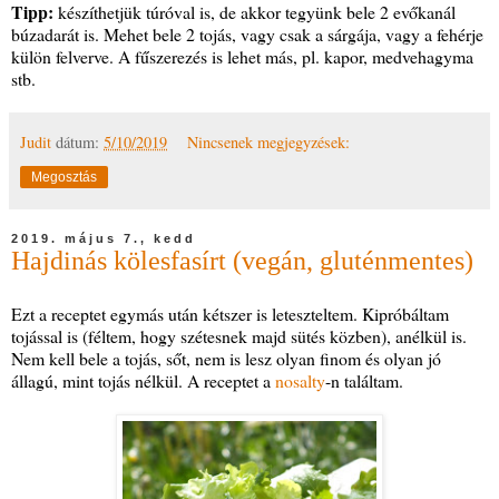
Tipp:
készíthetjük túróval is, de akkor tegyünk bele 2 evőkanál
búzadarát is. Mehet bele 2 tojás, vagy csak a sárgája, vagy a fehérje
külön felverve. A fűszerezés is lehet más, pl. kapor, medvehagyma
stb.
Judit
dátum:
5/10/2019
Nincsenek megjegyzések:
Megosztás
2019. május 7., kedd
Hajdinás kölesfasírt (vegán, gluténmentes)
Ezt a receptet egymás után kétszer is leteszteltem. Kipróbáltam
tojással is (féltem, hogy szétesnek majd sütés közben), anélkül is.
Nem kell bele a tojás, sőt, nem is lesz olyan finom és olyan jó
állagú, mint tojás nélkül. A receptet a
nosalty
-n találtam.