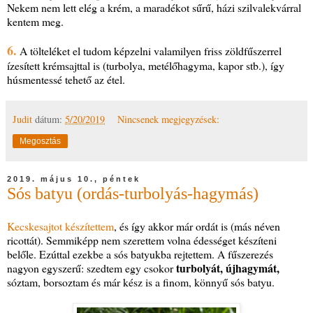
Nekem nem lett elég a krém, a maradékot sűrű, házi szilvalekvárral
kentem meg.
6.
A tölteléket el tudom képzelni valamilyen friss zöldfűszerrel
ízesített krémsajttal is (turbolya, metélőhagyma, kapor stb.), így
húsmentessé tehető az étel.
Judit
dátum:
5/20/2019
Nincsenek megjegyzések:
Megosztás
2019. május 10., péntek
Sós batyu (ordás-turbolyás-hagymás)
Kecskesajtot készítettem
, és így akkor már ordát is (más néven
ricottát). Semmiképp nem szerettem volna édességet készíteni
belőle. Ezúttal ezekbe a sós batyukba rejtettem. A fűszerezés
turbolyát, újhagymát,
nagyon egyszerű: szedtem egy csokor
sóztam, borsoztam és már kész is a finom, könnyű sós batyu.