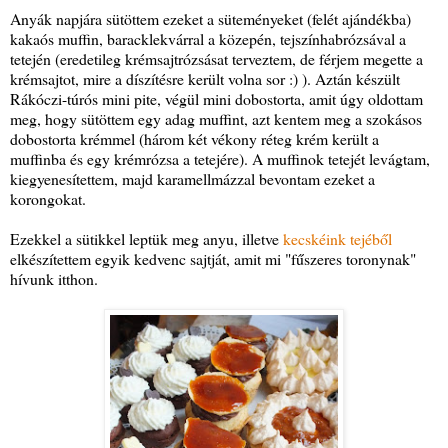
Anyák napjára sütöttem ezeket a süteményeket (felét ajándékba)
kakaós muffin, baracklekvárral a közepén, tejszínhabrózsával a
tetején (eredetileg krémsajtrózsásat terveztem, de férjem megette a
krémsajtot, mire a díszítésre került volna sor :) ). Aztán készült
Rákóczi-túrós mini pite, végül mini dobostorta, amit úgy oldottam
meg, hogy sütöttem egy adag muffint, azt kentem meg a szokásos
dobostorta krémmel (három két vékony réteg krém került a
muffinba és egy krémrózsa a tetejére). A muffinok tetejét levágtam,
kiegyenesítettem, majd karamellmázzal bevontam ezeket a
korongokat.
Ezekkel a sütikkel leptük meg anyu, illetve
kecskéink tejéből
elkészítettem egyik kedvenc sajtját, amit mi "fűszeres toronynak"
hívunk itthon.