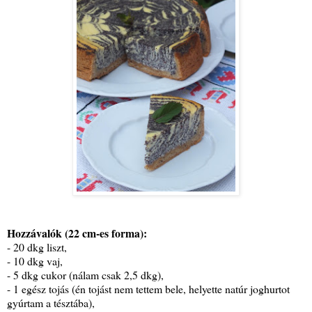
Hozzávalók (22 cm-es forma):
- 20 dkg liszt,
- 10 dkg vaj,
- 5 dkg cukor (nálam csak 2,5 dkg),
- 1 egész tojás (én tojást nem tettem bele, helyette natúr joghurtot
gyúrtam a tésztába),