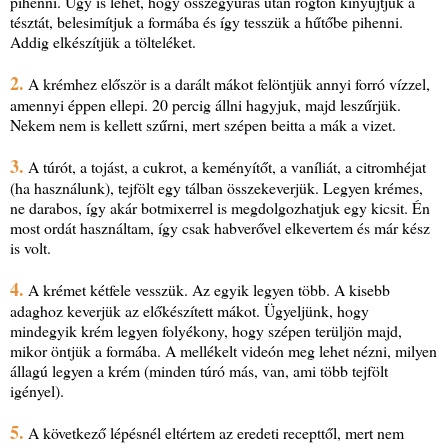
pihenni. Úgy is lehet, hogy összegyúrás után rögtön kinyújtjuk a
tésztát, belesimítjuk a formába és így tesszük a hűtőbe pihenni.
Addig elkészítjük a tölteléket.
2.
A krémhez először is a darált mákot felöntjük annyi forró vízzel,
amennyi éppen ellepi. 20 percig állni hagyjuk, majd leszűrjük.
Nekem nem is kellett szűrni, mert szépen beitta a mák a vizet.
3.
A túrót, a tojást, a cukrot, a keményítőt, a vaníliát, a citromhéjat
(ha használunk), tejfölt egy tálban összekeverjük. Legyen krémes,
ne darabos, így akár botmixerrel is megdolgozhatjuk egy kicsit. Én
most ordát használtam, így csak habverővel elkevertem és már kész
is volt.
4.
A krémet kétfele vesszük. Az egyik legyen több. A kisebb
adaghoz keverjük az előkészített mákot. Ügyeljünk, hogy
mindegyik krém legyen folyékony, hogy szépen terüljön majd,
mikor öntjük a formába. A mellékelt videón meg lehet nézni, milyen
állagú legyen a krém (minden túró más, van, ami több tejfölt
igényel).
5.
A következő lépésnél eltértem az eredeti recepttől, mert nem