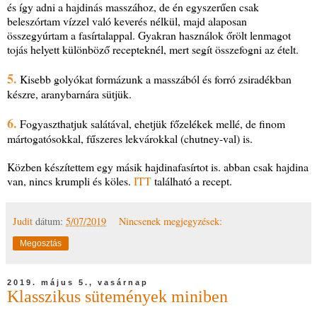
és így adni a hajdinás masszához, de én egyszerűen csak
beleszórtam vízzel való keverés nélkül, majd alaposan
összegyúrtam a fasírtalappal. Gyakran használok őrölt lenmagot
tojás helyett különböző recepteknél, mert segít összefogni az ételt.
5.
Kisebb golyókat formázunk a masszából és forró zsiradékban
készre, aranybarnára sütjük.
6.
Fogyaszthatjuk salátával, ehetjük főzelékek mellé, de finom
mártogatósokkal, fűszeres lekvárokkal (chutney-val) is.
Közben készítettem egy másik hajdinafasírtot is. abban csak hajdina
van, nincs krumpli és köles.
ITT
található a recept.
Judit
dátum:
5/07/2019
Nincsenek megjegyzések:
Megosztás
2019. május 5., vasárnap
Klasszikus sütemények miniben