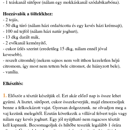
- 1 teáskanál sütőpor (nálam egy mokkáskanál szódabikarbóna).
Hozzávalók a töltelékhez:
- 2 tojás,
- 50 dkg túró (nálam házi orda/ricotta és egy kevés házi krémsajt),
- 100 ml tejföl (nálam házi natúr joghurt),
- 13 dkg darált mák,
- 2 evőkanál keményítő,
- cukor ízlés szerint (eredetileg 15 dkg, nálam ennél jóval
kevesebb),
- reszelt citromhéj (nekem sajnos nem volt itthon kezeletlen héjú
citromom, így most nem tettem bele citromot, de hiányzott bele),
- vanília.
Elkészítés:
1.
Először a tésztát készítjük el. Ezt akár előző nap is össze lehet
gyúrni. A lisztet, sütőport, cukor összekeverjük, majd elmorzsoljuk
benne a felkockázott vajat. Gyorsan dolgozzunk. ne olvadjon meg a
vaj kezünk melegétől. Ezután következik a villával felvert tojás vagy
nálam egy kevés joghurt. Egy jól nyújtható nem ragacsos tésztát
kell kapnunk. Becsomagoljuk és hűtőbe tesszük legalább 1 órára