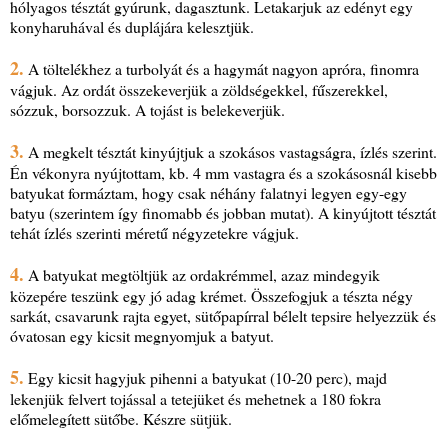
hólyagos tésztát gyúrunk, dagasztunk. Letakarjuk az edényt egy
konyharuhával és duplájára kelesztjük.
2.
A töltelékhez a turbolyát és a hagymát nagyon apróra, finomra
vágjuk. Az ordát összekeverjük a zöldségekkel, fűszerekkel,
sózzuk, borsozzuk. A tojást is belekeverjük.
3.
A megkelt tésztát kinyújtjuk a szokásos vastagságra, ízlés szerint.
Én vékonyra nyújtottam, kb. 4 mm vastagra és a szokásosnál kisebb
batyukat formáztam, hogy csak néhány falatnyi legyen egy-egy
batyu (szerintem így finomabb és jobban mutat). A kinyújtott tésztát
tehát ízlés szerinti méretű négyzetekre vágjuk.
4.
A batyukat megtöltjük az ordakrémmel, azaz mindegyik
közepére teszünk egy jó adag krémet. Összefogjuk a tészta négy
sarkát, csavarunk rajta egyet, sütőpapírral bélelt tepsire helyezzük és
óvatosan egy kicsit megnyomjuk a batyut.
5.
Egy kicsit hagyjuk pihenni a batyukat (10-20 perc), majd
lekenjük felvert tojással a tetejüket és mehetnek a 180 fokra
előmelegített sütőbe. Készre sütjük.