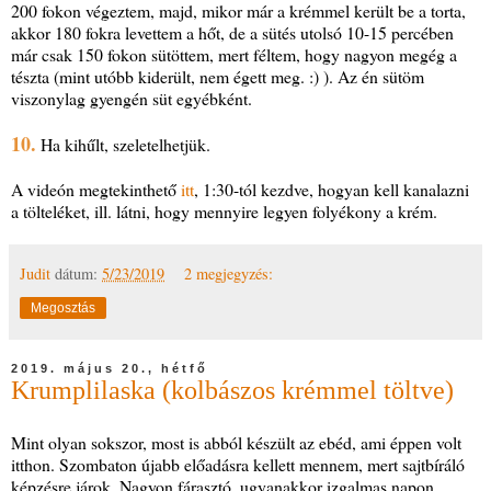
200 fokon végeztem, majd, mikor már a krémmel került be a torta,
akkor 180 fokra levettem a hőt, de a sütés utolsó 10-15 percében
már csak 150 fokon sütöttem, mert féltem, hogy nagyon megég a
tészta (mint utóbb kiderült, nem égett meg. :) ). Az én sütöm
viszonylag gyengén süt egyébként.
10.
Ha kihűlt, szeletelhetjük.
A videón megtekinthető
itt
, 1:30-tól kezdve, hogyan kell kanalazni
a tölteléket, ill. látni, hogy mennyire legyen folyékony a krém.
Judit
dátum:
5/23/2019
2 megjegyzés:
Megosztás
2019. május 20., hétfő
Krumplilaska (kolbászos krémmel töltve)
Mint olyan sokszor, most is abból készült az ebéd, ami éppen volt
itthon. Szombaton újabb előadásra kellett mennem, mert sajtbíráló
képzésre járok. Nagyon fárasztó, ugyanakkor izgalmas napon