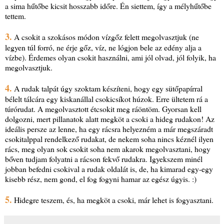
a sima hűtőbe kicsit hosszabb időre. Én siettem, így a mélyhűtőbe
tettem.
3.
A csokit a szokásos módon vízgőz felett megolvasztjuk (ne
legyen túl forró, ne érje gőz, víz, ne lógjon bele az edény alja a
vízbe). Érdemes olyan csokit használni, ami jól olvad, jól folyik, ha
megolvasztjuk.
4.
A rudak talpát úgy szoktam készíteni, hogy egy sütőpapírral
bélelt tálcára egy kiskanállal csokicsíkot húzok. Erre ültetem rá a
túrórudat. A megolvasztott étcsokit meg ráöntöm. Gyorsan kell
dolgozni, mert pillanatok alatt megköt a csoki a hideg rudakon! Az
ideális persze az lenne, ha egy rácsra helyezném a már megszáradt
csokitalppal rendelkező rudakat, de nekem soha nincs kéznél ilyen
rács, meg olyan sok csokit soha nem akarok megolvasztani, hogy
bőven tudjam folyatni a rácson fekvő rudakra. Igyekszem minél
jobban befedni csokival a rudak oldalát is, de, ha kimarad egy-egy
kisebb rész, nem gond, el fog fogyni hamar az egész úgyis. :)
5.
Hidegre teszem, és, ha megköt a csoki, már lehet is fogyasztani.