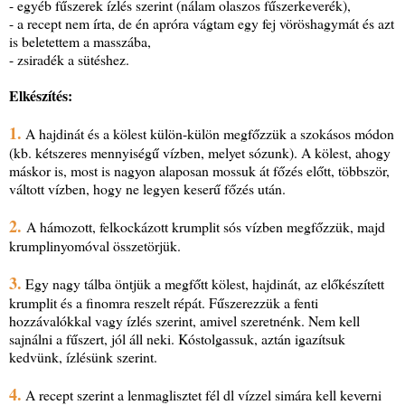
- egyéb fűszerek ízlés szerint (nálam olaszos fűszerkeverék),
- a recept nem írta, de én apróra vágtam egy fej vöröshagymát és azt
is beletettem a masszába,
- zsiradék a sütéshez.
Elkészítés:
1.
A hajdinát és a kölest külön-külön megfőzzük a szokásos módon
(kb. kétszeres mennyiségű vízben, melyet sózunk). A kölest, ahogy
máskor is, most is nagyon alaposan mossuk át főzés előtt, többször,
váltott vízben, hogy ne legyen keserű főzés után.
2.
A hámozott, felkockázott krumplit sós vízben megfőzzük, majd
krumplinyomóval összetörjük.
3.
Egy nagy tálba öntjük a megfőtt kölest, hajdinát, az előkészített
krumplit és a finomra reszelt répát. Fűszerezzük a fenti
hozzávalókkal vagy ízlés szerint, amivel szeretnénk. Nem kell
sajnálni a fűszert, jól áll neki. Kóstolgassuk, aztán igazítsuk
kedvünk, ízlésünk szerint.
4.
A recept szerint a lenmaglisztet fél dl vízzel simára kell keverni