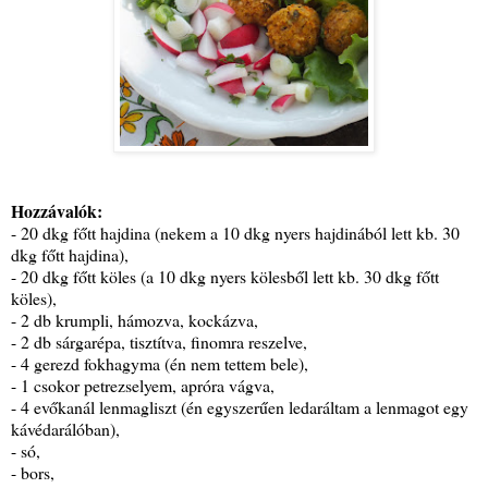
Hozzávalók:
- 20 dkg főtt hajdina (nekem a 10 dkg nyers hajdinából lett kb. 30
dkg főtt hajdina),
- 20 dkg főtt köles (a 10 dkg nyers kölesből lett kb. 30 dkg főtt
köles),
- 2 db krumpli, hámozva, kockázva,
- 2 db sárgarépa, tisztítva, finomra reszelve,
- 4 gerezd fokhagyma (én nem tettem bele),
- 1 csokor petrezselyem, apróra vágva,
- 4 evőkanál lenmagliszt (én egyszerűen ledaráltam a lenmagot egy
kávédarálóban),
- só,
- bors,