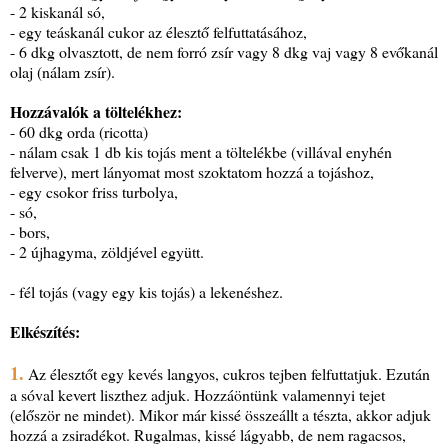
- 2 kiskanál só,
- egy teáskanál cukor az élesztő felfuttatásához,
- 6 dkg olvasztott, de nem forró zsír vagy 8 dkg vaj vagy 8 evőkanál
olaj (nálam zsír).
Hozzávalók a töltelékhez:
- 60 dkg orda (ricotta)
- nálam csak 1 db kis tojás ment a töltelékbe (villával enyhén
felverve), mert lányomat most szoktatom hozzá a tojáshoz,
- egy csokor friss turbolya,
- só,
- bors,
- 2 újhagyma, zöldjével együtt.
- fél tojás (vagy egy kis tojás) a lekenéshez.
Elkészítés:
1.
Az élesztőt egy kevés langyos, cukros tejben felfuttatjuk. Ezután
a sóval kevert liszthez adjuk. Hozzáöntünk valamennyi tejet
(először ne mindet). Mikor már kissé összeállt a tészta, akkor adjuk
hozzá a zsiradékot. Rugalmas, kissé lágyabb, de nem ragacsos,