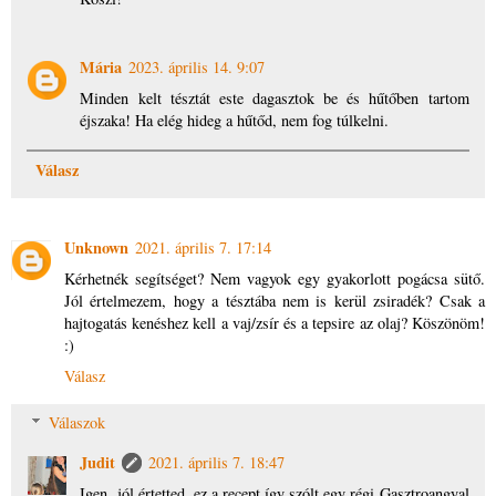
Mária
2023. április 14. 9:07
Minden kelt tésztát este dagasztok be és hűtőben tartom
éjszaka! Ha elég hideg a hűtőd, nem fog túlkelni.
Válasz
Unknown
2021. április 7. 17:14
Kérhetnék segítséget? Nem vagyok egy gyakorlott pogácsa sütő.
Jól értelmezem, hogy a tésztába nem is kerül zsiradék? Csak a
hajtogatás kenéshez kell a vaj/zsír és a tepsire az olaj? Köszönöm!
:)
Válasz
Válaszok
Judit
2021. április 7. 18:47
Igen, jól értetted, ez a recept így szólt egy régi Gasztroangyal