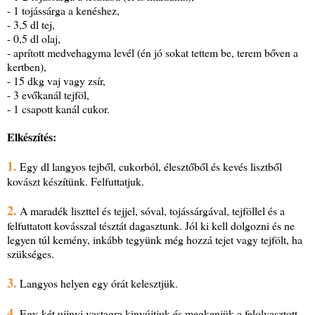
- 1 tojássárga a kenéshez,
- 3,5 dl tej,
- 0,5 dl olaj,
- aprított medvehagyma levél (én jó sokat tettem be, terem bőven a
kertben),
- 15 dkg vaj vagy zsír,
- 3 evőkanál tejföl,
- 1 csapott kanál cukor.
Elkészítés:
1.
Egy dl langyos tejből, cukorból, élesztőből és kevés lisztből
kovászt készítünk. Felfuttatjuk.
2.
A maradék liszttel és tejjel, sóval, tojássárgával, tejföllel és a
felfuttatott kovásszal tésztát dagasztunk. Jól ki kell dolgozni és ne
legyen túl kemény, inkább tegyünk még hozzá tejet vagy tejfölt, ha
szükséges.
3.
Langyos helyen egy órát kelesztjük.
4.
Egy-két ujjnyi vastagra kinyújtjuk és megkenjük a felolvasztott