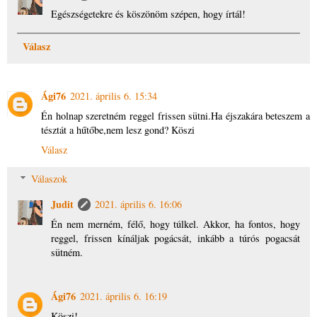
Egészségetekre és köszönöm szépen, hogy írtál!
Válasz
Ági76
2021. április 6. 15:34
Én holnap szeretném reggel frissen sütni.Ha éjszakára beteszem a
tésztát a hűtőbe,nem lesz gond? Köszi
Válasz
Válaszok
Judit
2021. április 6. 16:06
Én nem merném, félő, hogy túlkel. Akkor, ha fontos, hogy
reggel, frissen kínáljak pogácsát, inkább a túrós pogacsát
sütném.
Ági76
2021. április 6. 16:19
Köszi!