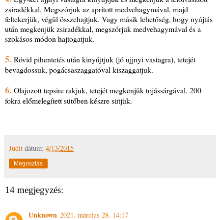
zsiradékkal. Megszórjuk az aprított medvehagymával, majd
feltekerjük, végül összehajtjuk. Vagy másik lehetőség, hogy nyújtás
után megkenjük zsiradékkal, megszórjuk medvehagymával és a
szokásos módon hajtogatjuk.
5.
Rövid pihentetés után kinyújtjuk (jó ujjnyi vastagra), tetejét
bevagdossuk, pogácsaszaggatóval kiszaggatjuk.
6.
Olajozott tepsire rakjuk, tetejét megkenjük tojássárgával. 200
fokra előmelegített sütőben készre sütjük.
Judit
dátum:
4/13/2015
Megosztás
14 megjegyzés:
Unknown
2021. március 28. 14:17