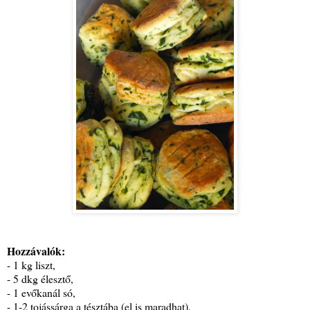
Hozzávalók:
- 1 kg liszt,
- 5 dkg élesztő,
- 1 evőkanál só,
- 1-2 tojássárga a tésztába (el is maradhat),