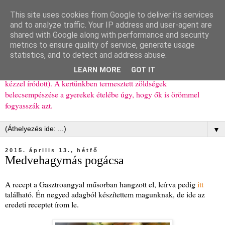
This site uses cookies from Google to deliver its services
Ízőrző
and to analyze traffic. Your IP address and user-agent are
shared with Google along with performance and security
metrics to ensure quality of service, generate usage
Kisgyerekes család kipróbált, többnyire egészséges ételeket
statistics, and to detect and address abuse.
bemutató receptjei a mindennapokra (mert a papírfecniket folyton
LEARN MORE
GOT IT
elhagyom) és gyerekeimnek ajándékba (mint régen, csak ez nem
kézzel íródott). A kertünkben termesztett zöldségek
belecsempészése a gyerekek ételébe úgy, hogy ők is örömmel
fogyasszák azt.
▼
2015. április 13., hétfő
Medvehagymás pogácsa
A recept a Gasztroangyal műsorban hangzott el, leírva pedig
itt
található. Én negyed adagból készítettem magunknak, de ide az
eredeti receptet írom le.