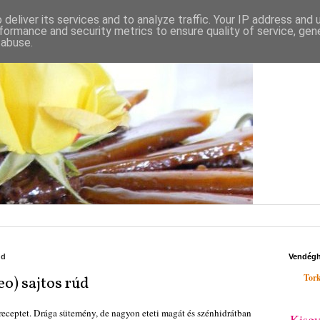
deliver its services and to analyze traffic. Your IP address and
formance and security metrics to ensure quality of service, ge
 abuse.
dd
Vendég
Tork
o) sajtos rúd
receptet. Drága sütemény, de nagyon eteti magát és szénhidrátban
Kisgy