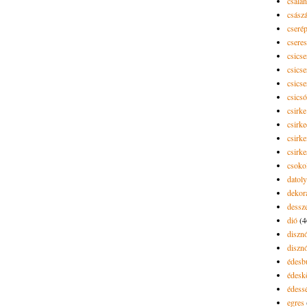
csalán
csász
cseré
csere
csicse
csicse
csicse
csics
csirke
csirk
csirke
csirk
csoko
datol
dekor
dessze
dió
(4
diszn
diszn
édesb
édes
édess
egres