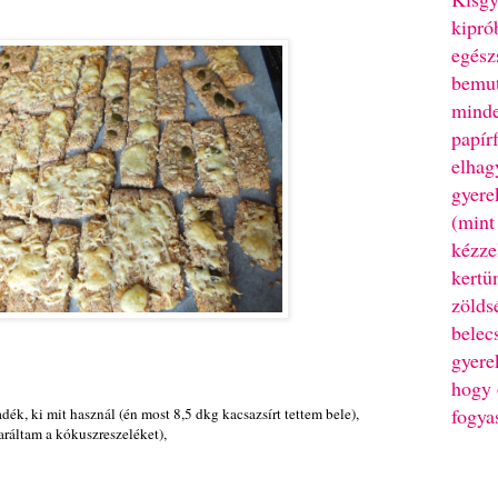
kipró
egész
bemut
minde
papír
elhag
gyere
(mint
kézze
kertü
zölds
belec
gyere
hogy 
fogya
adék, ki mit használ (én most 8,5 dkg kacsazsírt tettem bele),
aráltam a kókuszreszeléket),