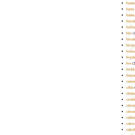
banán
barna 
batáta
bazsa
befőz
birs
(
birsa
bivaly
bodza
bográ
bor
(2
brokk
bulgu
camem
cékla
chutn
cirokl
citro
citro
cukki
cukor-
cukor