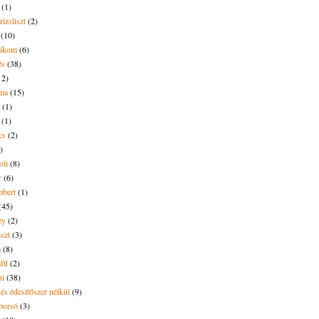
(1)
rizsliszt
(2)
(10)
likom
(6)
és
(38)
12)
lma
(15)
(1)
(1)
cs
(2)
)
oli
(8)
r
(6)
bert
(1)
(45)
ey
(2)
iszt
(3)
m
(8)
mfű
(2)
ni
(38)
és édesítőszer nélkül
(9)
borsó
(3)