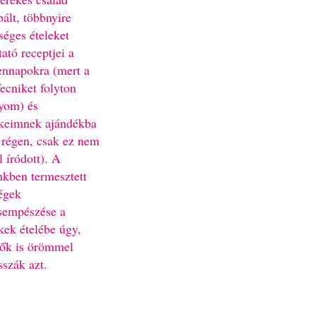
bált, többnyire
séges ételeket
ató receptjei a
nnapokra (mert a
fecniket folyton
yom) és
keimnek ajándékba
 régen, csak ez nem
l íródott). A
nkben termesztett
égek
sempészése a
kek ételébe úgy,
ők is örömmel
sszák azt.