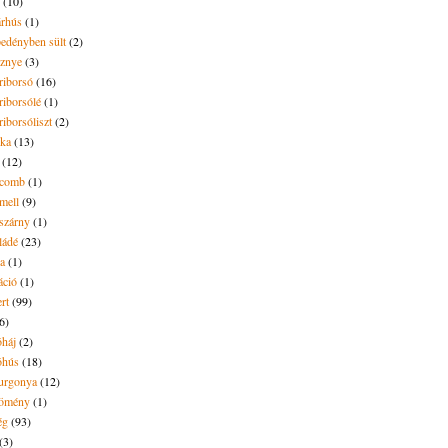
(10)
árhús
(1)
pedényben sült
(2)
sznye
(3)
riborsó
(16)
riborsólé
(1)
riborsóliszt
(2)
óka
(13)
(12)
ecomb
(1)
mell
(9)
eszárny
(1)
ládé
(23)
ya
(1)
áció
(1)
rt
(99)
6)
óháj
(2)
óhús
(18)
urgonya
(12)
kömény
(1)
ég
(93)
(3)