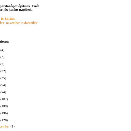
gazdaságot építünk. Erről
ert és karám naplónk.
 és karám
ber, november és december
hívum
6
(4)
4
(3)
3
(2)
2
(22)
1
(35)
0
(94)
9
(74)
8
(107)
7
(189)
6
(196)
5
(120)
ecember
(1)