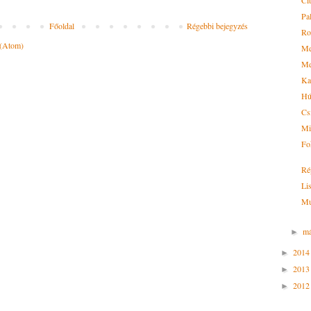
Ci
Pal
Főoldal
Régebbi bejegyzés
Ro
 (Atom)
Me
Me
Ka
Hú
Cs
Mi
Fo
Ré
Li
Mu
má
►
201
►
201
►
201
►