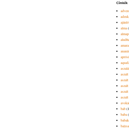
Címkék
advent
adzuk
ajánló
alma
almap
aludtt
amara
ananá
aprós
aquaf
aszalá
aszalt
aszal
aszal
aszalt
aszalt
avoká
bab
(
baba
babak
balzs