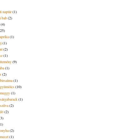
i naptár
(1)
i bab
(2)
(4)
(25)
aprika
(1)
ej
(1)
nt
(2)
sz
(1)
ütemény
(9)
aba
(1)
s
(2)
 birsalma
(1)
t gyümölcs
(10)
t meggy
(1)
 sárgabarack
(1)
 szilva
(2)
dó
(2)
13)
(1)
onyha
(2)
amecet
(1)