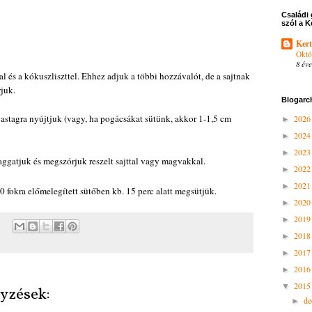
Családi 
szól a K
Kert
Októ
8 éve
l és a kókuszliszttel. Ehhez adjuk a többi hozzávalót, de a sajtnak
juk.
Blogarc
vastagra nyújtjuk (vagy, ha pogácsákat sütünk, akkor 1-1,5 cm
202
►
202
►
202
►
ggatjuk és megszórjuk reszelt sajttal vagy magvakkal.
202
►
202
►
80 fokra előmelegített sütőben kb. 15 perc alatt megsütjük.
202
►
201
►
201
►
201
►
201
►
201
▼
yzések:
d
►