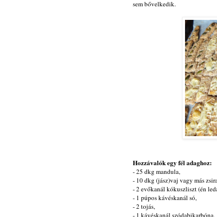
sem bővelkedik.
Hozzávalók egy fél adaghoz:
- 25 dkg mandula,
- 10 dkg (jász)vaj vagy más zsir
- 2 evőkanál kókuszliszt (én led
- 1 púpos kávéskanál só,
- 2 tojás,
- 1 kávéskanál szódabikarbóna,