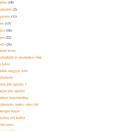
tóber
(18)
eptember
(2)
gusztus
(11)
lius
(13)
nius
(16)
ájus
(22)
rilis
(25)
árgás tészta
sztinákpür és pasztinákos fánk
s keksz
níliás-meggyes torta
ghurttorta
skás pite (quiche) 1.
árgás pite (quiche)
alános kenyérpuding
sztmenetes (paleo) sajtos rúd
ldséges bulgur
észben sült karfiol
okis perec