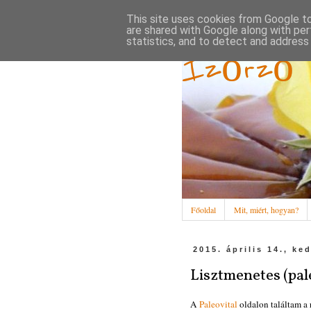
This site uses cookies from Google to 
are shared with Google along with per
statistics, and to detect and address
Ízőrző
Főoldal
Mit, miért, hogyan?
2015. április 14., ke
Lisztmenetes (pale
A
Paleovital
oldalon találtam a 