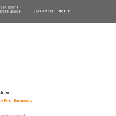
 user-agent
nerate usage
LEARN MORE
GOT IT
házunk
os Porta - Hamarosan...
erekes család