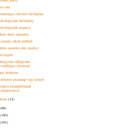
tromos keksz
eo isler
zmaringos-citromos túrólepény
dvehagymás túrólepény
dvehagymás pogácsa
kaós-túrós sütemény
smentes rakott zöldbab
irkés-spenótos pite (quiche)
ni kuglóf
khagymás-újhagymás
(snidlinges) krémsajt
pás túrókrém
sztmentes pizzaalap vagy kenyér
stáros krumplifőzelék
céklarösztivel
rcius
(12)
4
(66)
3
(185)
2
(101)