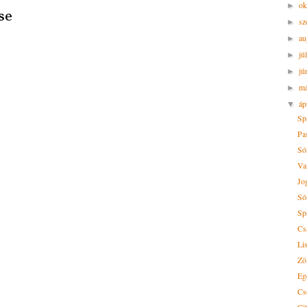
ok
►
se
sz
►
au
►
jú
►
jú
►
m
►
áp
▼
Sp
Pa
Só
Va
Jo
Só
Sp
Cs
Li
Zö
Eg
Cs