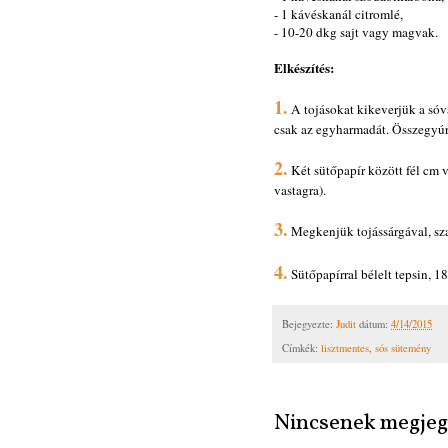
- 1 kávéskanál citromlé,
- 10-20 dkg sajt vagy magvak.
Elkészítés:
1.
A tojásokat kikeverjük a sóva
csak az egyharmadát. Összegyúr
2.
Két sütőpapír között fél cm 
vastagra).
3.
Megkenjük tojássárgával, sza
4.
Sütőpapírral bélelt tepsin, 1
Bejegyezte:
Judit
dátum:
4/14/2015
Címkék:
lisztmentes
,
sós sütemény
Nincsenek megjeg