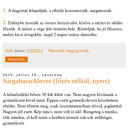
1.
A hagymát felaprítjuk, a ribizlit leszemezzük, megmossuk.
2.
Edénybe tesszük az összes hozzávalót, kivéve a mézet és sűrűre
főzzük. A mézet a vége fele tenném bele. Kóstoljuk, ha jó fűszeres,
mehet kicsi üvegekbe, majd 2 napra száraz dunsztba.
Judit
dátum:
7/22/2015
Nincsenek megjegyzések:
Megosztás
2015. július 19., vasárnap
Sárgabarackleves (főzés nélkül, nyers)
A hőmérséklet bőven 30 fok felett van. Nem nagyon kívánunk a
gyümölcsön kívül mást. Éppen ezért gyümölcslevest készítettem
ebédre. Nem főztem meg, csak összeturmixoltam íróval, joghurttal.
Nagyon jól esett. Kép nincs, nem volt rá idő. Rengeteg a munka,
érik minden, el kell tenni a kertben termett sok-sok zöldséget,
gyümölcsöt.