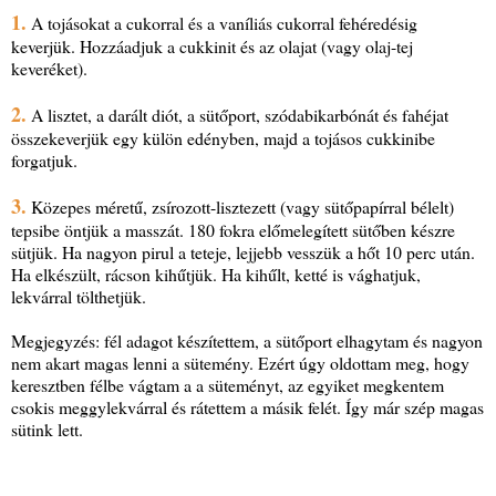
1.
A tojásokat a cukorral és a vaníliás cukorral fehéredésig
keverjük. Hozzáadjuk a cukkinit és az olajat (vagy olaj-tej
keveréket).
2.
A lisztet, a darált diót, a sütőport, szódabikarbónát és fahéjat
összekeverjük egy külön edényben, majd a tojásos cukkinibe
forgatjuk.
3.
Közepes méretű, zsírozott-lisztezett (vagy sütőpapírral bélelt)
tepsibe öntjük a masszát. 180 fokra előmelegített sütőben készre
sütjük. Ha nagyon pirul a teteje, lejjebb vesszük a hőt 10 perc után.
Ha elkészült, rácson kihűtjük. Ha kihűlt, ketté is vághatjuk,
lekvárral tölthetjük.
Megjegyzés: fél adagot készítettem, a sütőport elhagytam és nagyon
nem akart magas lenni a sütemény. Ezért úgy oldottam meg, hogy
keresztben félbe vágtam a a süteményt, az egyiket megkentem
csokis meggylekvárral és rátettem a másik felét. Így már szép magas
sütink lett.