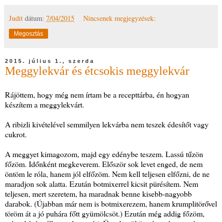
Judit
dátum:
7/04/2015
Nincsenek megjegyzések:
Megosztás
2015. július 1., szerda
Meggylekvár és étcsokis meggylekvár
Rájöttem, hogy még nem írtam be a recepttárba, én hogyan
készítem a meggylekvárt.
A ribizli kivételével semmilyen lekvárba nem teszek édesítőt vagy
cukrot.
A meggyet kimagozom, majd egy edénybe teszem. Lassú tűzön
főzöm. Időnként megkeverem. Először sok levet enged, de nem
öntöm le róla, hanem jól elfőzöm. Nem kell teljesen elfőzni, de ne
maradjon sok alatta. Ezután botmixerrel kicsit pürésítem. Nem
teljesen, mert szeretem, ha maradnak benne kisebb-nagyobb
darabok. (Újabban már nem is botmixerezem, hanem krumplitörővel
töröm át a jó puhára főtt gyümölcsöt.) Ezután még addig főzöm,