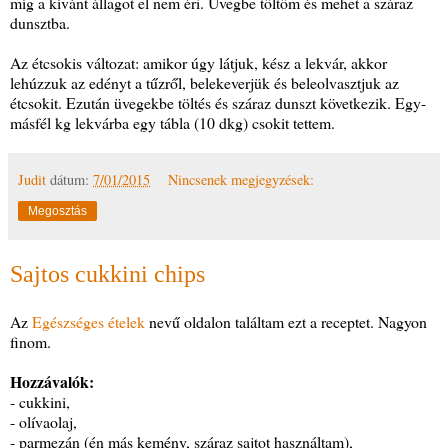
míg a kívánt állagot el nem éri. Üvegbe töltöm és mehet a száraz
dunsztba.
Az étcsokis változat: amikor úgy látjuk, kész a lekvár, akkor
lehúzzuk az edényt a tűzről, belekeverjük és beleolvasztjuk az
étcsokit. Ezután üvegekbe töltés és száraz dunszt következik. Egy-
másfél kg lekvárba egy tábla (10 dkg) csokit tettem.
Judit
dátum:
7/01/2015
Nincsenek megjegyzések:
Megosztás
Sajtos cukkini chips
Az
Egészséges ételek
nevű oldalon találtam ezt a receptet. Nagyon
finom.
Hozzávalók:
- cukkini,
- olívaolaj,
- parmezán (én más kemény, száraz sajtot használtam),