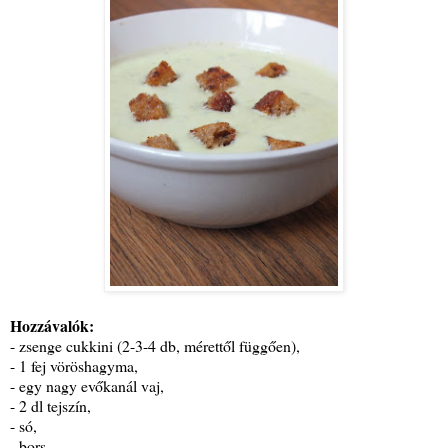
Hozzávalók:
- zsenge cukkini (2-3-4 db, mérettől függően),
- 1 fej vöröshagyma,
- egy nagy evőkanál vaj,
- 2 dl tejszín,
- só,
- bors,