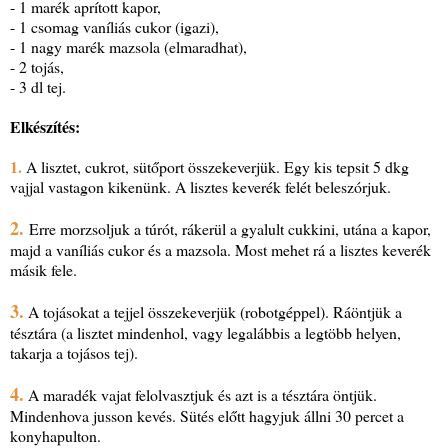
- 1 marék aprított kapor,
- 1 csomag vaníliás cukor (igazi),
- 1 nagy marék mazsola (elmaradhat),
- 2 tojás,
- 3 dl tej.
Elkészítés:
1.
A lisztet, cukrot, sütőport összekeverjük. Egy kis tepsit 5 dkg
vajjal vastagon kikenünk. A lisztes keverék felét beleszórjuk.
2.
Erre morzsoljuk a túrót, rákerül a gyalult cukkini, utána a kapor,
majd a vaníliás cukor és a mazsola. Most mehet rá a lisztes keverék
másik fele.
3.
A tojásokat a tejjel összekeverjük (robotgéppel). Ráöntjük a
tésztára (a lisztet mindenhol, vagy legalábbis a legtöbb helyen,
takarja a tojásos tej).
4.
A maradék vajat felolvasztjuk és azt is a tésztára öntjük.
Mindenhova jusson kevés. Sütés előtt hagyjuk állni 30 percet a
konyhapulton.