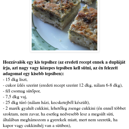
Hozzávalók egy kis tepsihez (az eredeti recept ennek a dupláját
írja, azt nagy vagy közepes tepsiben kell sütni, az én felezett
adagomat egy kisebb tepsiben):
- 15 dkg liszt,
- cukor ízlés szerint (eredeti recept szerint 12 dkg, nálam 6-8 dkg),
- fél csomag sütőpor,
- 7,5 dkg vaj,
- 25 dkg túró (nálam házi, kecsketejből készült),
- 2 marék gyalult cukkini, lehetőleg zsenge cukkini (én ennél többet
szoktam, nem zavar, ha esetleg nedvesebb lesz a megsült süti,
általában meghámozom a gyerekek miatt, mert nem szeretik, ha
kapor vagy cukkinihéj van a sütiben),