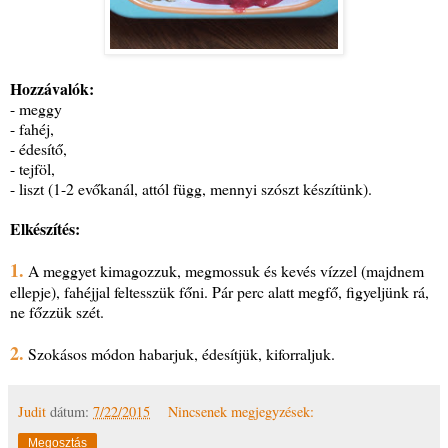
Hozzávalók:
- meggy
- fahéj,
- édesítő,
- tejföl,
- liszt (1-2 evőkanál, attól függ, mennyi szószt készítünk).
Elkészítés:
1.
A meggyet kimagozzuk, megmossuk és kevés vízzel (majdnem
ellepje), fahéjjal feltesszük főni. Pár perc alatt megfő, figyeljünk rá,
ne főzzük szét.
2.
Szokásos módon habarjuk, édesítjük, kiforraljuk.
Judit
dátum:
7/22/2015
Nincsenek megjegyzések:
Megosztás