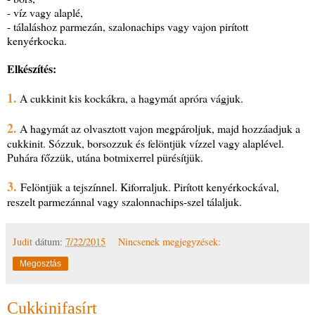
- víz vagy alaplé,
- tálaláshoz parmezán, szalonachips vagy vajon pirított
kenyérkocka.
Elkészítés:
1.
A cukkinit kis kockákra, a hagymát apróra vágjuk.
2.
A hagymát az olvasztott vajon megpároljuk, majd hozzáadjuk a
cukkinit. Sózzuk, borsozzuk és felöntjük vízzel vagy alaplével.
Puhára főzzük, utána botmixerrel pürésítjük.
3.
Felöntjük a tejszínnel. Kiforraljuk. Pirított kenyérkockával,
reszelt parmezánnal vagy szalonnachips-szel tálaljuk.
Judit
dátum:
7/22/2015
Nincsenek megjegyzések:
Megosztás
Cukkinifasírt