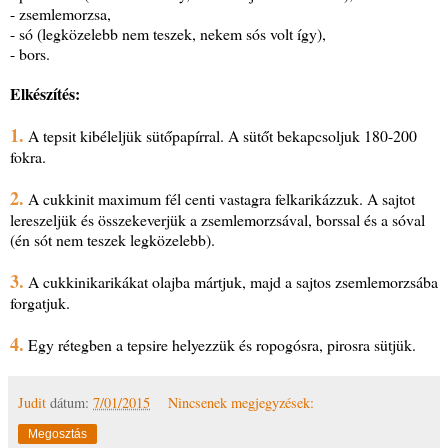
- zsemlemorzsa,
- só (legközelebb nem teszek, nekem sós volt így),
- bors.
Elkészítés:
1.
A tepsit kibéleljük sütőpapírral. A sütőt bekapcsoljuk 180-200
fokra.
2.
A cukkinit maximum fél centi vastagra felkarikázzuk. A sajtot
lereszeljük és összekeverjük a zsemlemorzsával, borssal és a sóval
(én sót nem teszek legközelebb).
3.
A cukkinikarikákat olajba mártjuk, majd a sajtos zsemlemorzsába
forgatjuk.
4.
Egy rétegben a tepsire helyezzük és ropogósra, pirosra sütjük.
Judit
dátum:
7/01/2015
Nincsenek megjegyzések:
Megosztás