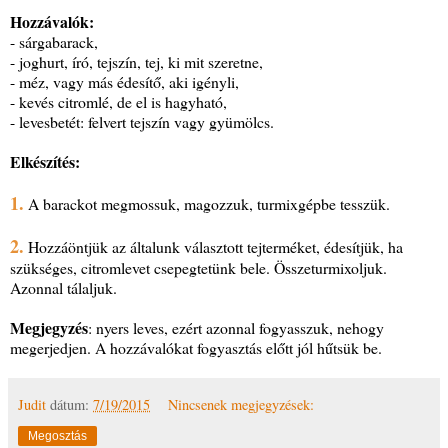
Hozzávalók:
- sárgabarack,
- joghurt, író, tejszín, tej, ki mit szeretne,
- méz, vagy más édesítő, aki igényli,
- kevés citromlé, de el is hagyható,
- levesbetét: felvert tejszín vagy gyümölcs.
Elkészítés:
1.
A barackot megmossuk, magozzuk, turmixgépbe tesszük.
2.
Hozzáöntjük az általunk választott tejterméket, édesítjük, ha
szükséges, citromlevet csepegtetünk bele. Összeturmixoljuk.
Azonnal tálaljuk.
Megjegyzés
: nyers leves, ezért azonnal fogyasszuk, nehogy
megerjedjen. A hozzávalókat fogyasztás előtt jól hűtsük be.
Judit
dátum:
7/19/2015
Nincsenek megjegyzések:
Megosztás