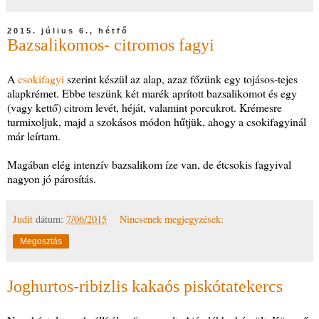
2015. július 6., hétfő
Bazsalikomos- citromos fagyi
A
csokifagyi
szerint készül az alap, azaz főzünk egy tojásos-tejes
alapkrémet. Ebbe teszünk két marék aprított bazsalikomot és egy
(vagy kettő) citrom levét, héját, valamint porcukrot. Krémesre
turmixoljuk, majd a szokásos módon hűtjük, ahogy a csokifagyinál
már leírtam.
Magában elég intenzív bazsalikom íze van, de étcsokis fagyival
nagyon jó párosítás.
Judit
dátum:
7/06/2015
Nincsenek megjegyzések:
Megosztás
Joghurtos-ribizlis kakaós piskótatekercs