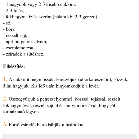
- 1 nagyobb vagy 2-3 kisebb cukkini,
- 2-3 tojás,
- fokhagyma ízlés szerint (nálam kb. 2-3 gerezd),
- só,
- bors,
- reszelt sajt,
- aprított petrezselyem,
- zsemlemorzsa,
- zsiradék a sütéshez.
Elkészítés:
1.
A cukkinit megmossuk, lereszeljük (uborkareszelőn), sózzuk,
állni hagyjuk. Kis idő után kinyomkodjuk a levét.
2.
Összegyúrjuk a petrezselyemmel, borssal, tojással, reszelt
fokhagymával, reszelt sajttal és annyi morzsával, hogy jól
formázható legyen.
3.
Forró zsiradékban kisütjük a fasírtokat.