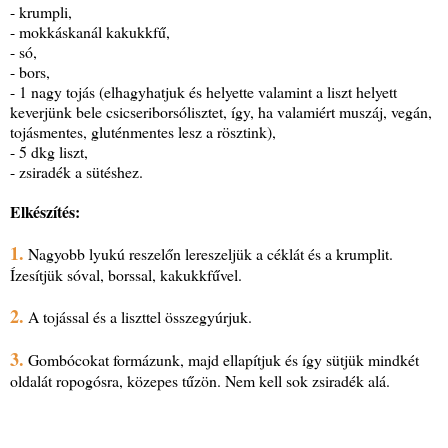
- krumpli,
- mokkáskanál kakukkfű,
- só,
- bors,
- 1 nagy tojás (elhagyhatjuk és helyette valamint a liszt helyett
keverjünk bele csicseriborsólisztet, így, ha valamiért muszáj, vegán,
tojásmentes, gluténmentes lesz a rösztink),
- 5 dkg liszt,
- zsiradék a sütéshez.
Elkészítés:
1.
Nagyobb lyukú reszelőn lereszeljük a céklát és a krumplit.
Ízesítjük sóval, borssal, kakukkfűvel.
2.
A tojással és a liszttel összegyúrjuk.
3.
Gombócokat formázunk, majd ellapítjuk és így sütjük mindkét
oldalát ropogósra, közepes tűzön. Nem kell sok zsiradék alá.