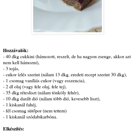
Hozzávalók:
- 40 dkg cukkini (hámozott, reszelt, de ha nagyon zsenge, akkor azt
nem kell hámozni),
- 3 tojás,
- cukor ízlés szerint (nálam 13 dkg, eredeti recept szerint 30 dkg),
- 1 csomag vaníliás cukor (vagy esszencia),
- 2 dl olaj (vagy fele olaj, fele tej),
- 35 dkg rétesliszt (nálam tönköly fehér),
- 10 dkg darált dió (nálam több dió, kevesebb liszt),
- 1 kiskanál fahéj,
- fél csomag sütőpor (nem tettem)
- 1 kiskanál szódabikarbóna.
Elkészítés: