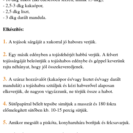
- 2,5-3 dkg kakaópor,
- 2,5 dkg liszt,
- 3 dkg darált mandula.
Elkészítés:
1.
A tojások sárgáját a xukorral jó habosra verjük.
2.
Egy másik edényben a tojásfehérjét habbá verjük. A felvert
tojássárgáját beleöntjük a tojáshabos edénybe és géppel keverünk
rajta néhányat, hogy jól összekeveredjenek.
3.
A száraz hozzávalót (kakaópor és/vagy lisztet és/vagy darált
mandulát) a tojáshabra szitáljuk és kézi habverővel alaposan
elkeverjük, de nagyon vigyázzunk, ne törjük össze a habot.
4.
Sütőpapírral bélelt tepsibe simítjuk a masszát és 180 fokra
előmelegített sütőben kb. 10-15 percig sütjük.
5.
Amikor megsült a piskóta, konyharuhára borítjuk és felcsavarjuk.