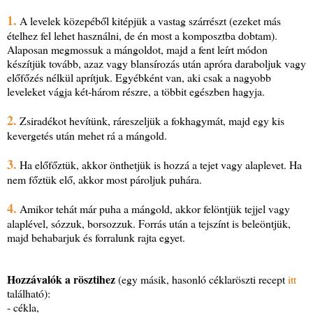
1.
A levelek közepéből kitépjük a vastag szárrészt (ezeket más
ételhez fel lehet használni, de én most a komposztba dobtam).
Alaposan megmossuk a mángoldot, majd a fent leírt módon
készítjük tovább, azaz vagy blansírozás után apróra daraboljuk vagy
előfőzés nélkül aprítjuk. Egyébként van, aki csak a nagyobb
leveleket vágja két-három részre, a többit egészben hagyja.
2.
Zsiradékot hevítünk, ráreszeljük a fokhagymát, majd egy kis
kevergetés után mehet rá a mángold.
3.
Ha előfőztük, akkor önthetjük is hozzá a tejet vagy alaplevet. Ha
nem főztük elő, akkor most pároljuk puhára.
4.
Amikor tehát már puha a mángold, akkor felöntjük tejjel vagy
alaplével, sózzuk, borsozzuk. Forrás után a tejszínt is beleöntjük,
majd behabarjuk és forralunk rajta egyet.
Hozzávalók a rösztihez
(egy másik, hasonló céklaröszti recept
itt
található):
- cékla,