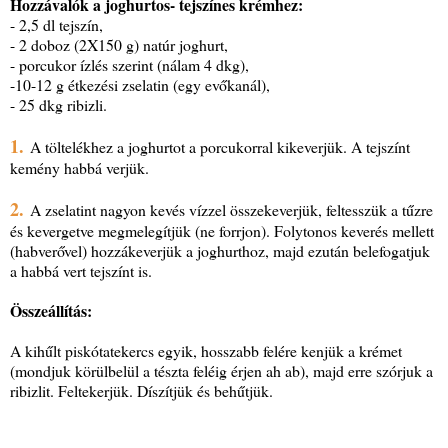
Hozzávalók a joghurtos- tejszínes krémhez:
- 2,5 dl tejszín,
- 2 doboz (2X150 g) natúr joghurt,
- porcukor ízlés szerint (nálam 4 dkg),
-10-12 g étkezési zselatin (egy evőkanál),
- 25 dkg ribizli.
1.
A töltelékhez a joghurtot a porcukorral kikeverjük. A tejszínt
kemény habbá verjük.
2.
A zselatint nagyon kevés vízzel összekeverjük, feltesszük a tűzre
és kevergetve megmelegítjük (ne forrjon). Folytonos keverés mellett
(habverővel) hozzákeverjük a joghurthoz, majd ezután belefogatjuk
a habbá vert tejszínt is.
Összeállítás:
A kihűlt piskótatekercs egyik, hosszabb felére kenjük a krémet
(mondjuk körülbelül a tészta feléig érjen ah ab), majd erre szórjuk a
ribizlit. Feltekerjük. Díszítjük és behűtjük.