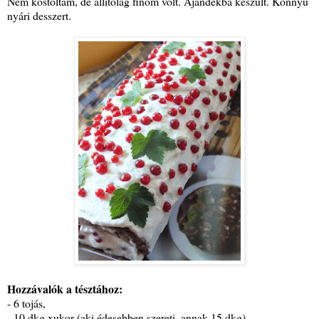
Nem kóstoltam, de állítólag finom volt. Ajándékba készült. Könnyű
nyári desszert.
Hozzávalók a tésztához:
- 6 tojás,
- 10 dkg xukor (aki édesebben szereti, annak 15 dkg),