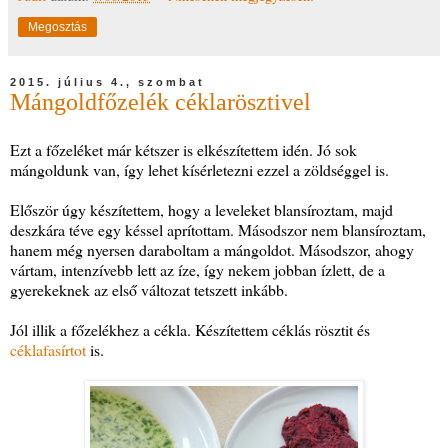
Megosztás
2015. július 4., szombat
Mángoldfőzelék céklarösztivel
Ezt a főzeléket már kétszer is elkészítettem idén. Jó sok
mángoldunk van, így lehet kísérletezni ezzel a zöldséggel is.
Először úgy készítettem, hogy a leveleket blansíroztam, majd
deszkára téve egy késsel aprítottam. Másodszor nem blansíroztam,
hanem még nyersen daraboltam a mángoldot. Másodszor, ahogy
vártam, intenzívebb lett az íze, így nekem jobban ízlett, de a
gyerekeknek az első változat tetszett inkább.
Jól illik a főzelékhez a cékla. Készítettem céklás rösztit és
céklafasírtot
is.