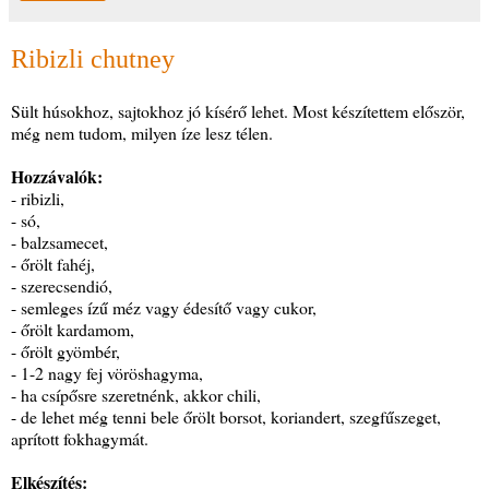
Ribizli chutney
Sült húsokhoz, sajtokhoz jó kísérő lehet. Most készítettem először,
még nem tudom, milyen íze lesz télen.
Hozzávalók:
- ribizli,
- só,
- balzsamecet,
- őrölt fahéj,
- szerecsendió,
- semleges ízű méz vagy édesítő vagy cukor,
- őrölt kardamom,
- őrölt gyömbér,
- 1-2 nagy fej vöröshagyma,
- ha csípősre szeretnénk, akkor chili,
- de lehet még tenni bele őrölt borsot, koriandert, szegfűszeget,
aprított fokhagymát.
Elkészítés: