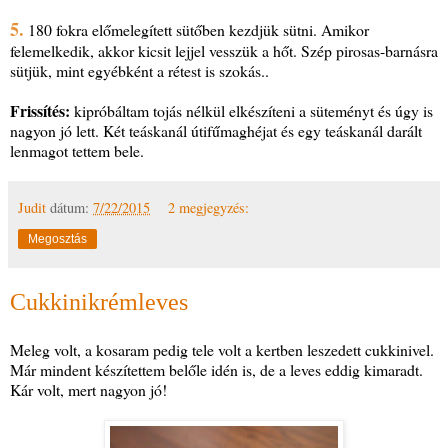
5.
180 fokra előmelegített sütőben kezdjük sütni. Amikor
felemelkedik, akkor kicsit lejjel vesszük a hőt. Szép pirosas-barnásra
sütjük, mint egyébként a rétest is szokás..
Frissítés:
kipróbáltam tojás nélkül elkészíteni a süteményt és úgy is
nagyon jó lett. Két teáskanál útifűmaghéjat és egy teáskanál darált
lenmagot tettem bele.
Judit
dátum:
7/22/2015
2 megjegyzés:
Megosztás
Cukkinikrémleves
Meleg volt, a kosaram pedig tele volt a kertben leszedett cukkinivel.
Már mindent készítettem belőle idén is, de a leves eddig kimaradt.
Kár volt, mert nagyon jó!