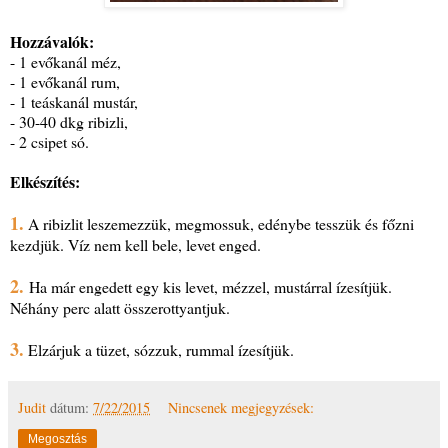
Hozzávalók:
- 1 evőkanál méz,
- 1 evőkanál rum,
- 1 teáskanál mustár,
- 30-40 dkg ribizli,
- 2 csipet só.
Elkészítés:
1.
A ribizlit leszemezzük, megmossuk, edénybe tesszük és főzni
kezdjük. Víz nem kell bele, levet enged.
2.
Ha már engedett egy kis levet, mézzel, mustárral ízesítjük.
Néhány perc alatt összerottyantjuk.
3.
Elzárjuk a tüzet, sózzuk, rummal ízesítjük.
Judit
dátum:
7/22/2015
Nincsenek megjegyzések:
Megosztás