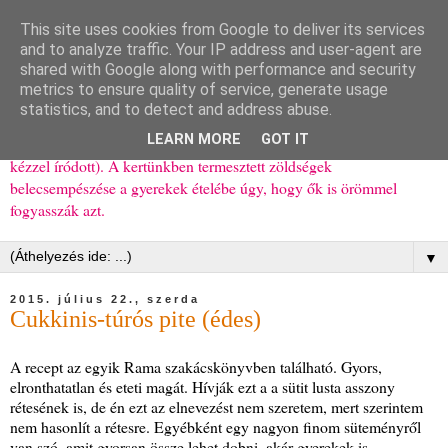
This site uses cookies from Google to deliver its services
Ízőrző
and to analyze traffic. Your IP address and user-agent are
shared with Google along with performance and security
metrics to ensure quality of service, generate usage
Kisgyerekes család kipróbált, többnyire egészséges ételeket
statistics, and to detect and address abuse.
bemutató receptjei a mindennapokra (mert a papírfecniket folyton
LEARN MORE
GOT IT
elhagyom) és gyerekeimnek ajándékba (mint régen, csak ez nem
kézzel íródott). A kertünkben termesztett zöldségek
belecsempészése a gyerekek ételébe úgy, hogy ők is örömmel
fogyasszák azt.
▼
2015. július 22., szerda
Cukkinis-túrós pite (édes)
A recept az egyik Rama szakácskönyvben található. Gyors,
elronthatatlan és eteti magát. Hívják ezt a a sütit lusta asszony
rétesének is, de én ezt az elnevezést nem szeretem, mert szerintem
nem hasonlít a rétesre. Egyébként egy nagyon finom süteményről
van szó, amit gyorsan össze lehet dobni, akár gyerekek is