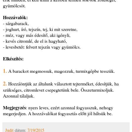
gyümölcsöt.
Hozzávalók:
- sárgabarack,
- joghurt, író, tejszín, tej, ki mit szeretne,
- méz, vagy más édesítő, aki igényli,
- kevés citromlé, de el is hagyható,
- levesbetét: felvert tejszín vagy gyümölcs.
Elkészítés:
1.
A barackot megmossuk, magozzuk, turmixgépbe tesszük.
2.
Hozzáöntjük az általunk választott tejterméket, édesítjük, ha
szükséges, citromlevet csepegtetünk bele. Összeturmixoljuk.
Azonnal tálaljuk.
Megjegyzés
: nyers leves, ezért azonnal fogyasszuk, nehogy
megerjedjen. A hozzávalókat fogyasztás előtt jól hűtsük be.
Judit
dátum:
7/19/2015