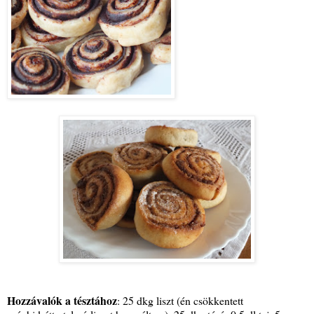
Hozzávalók a tésztához
: 25 dkg liszt (én csökkentett