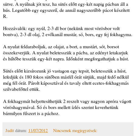
sütve. A nyúlnak jót tesz, ha sütés előtt egy-két napig pácban áll a
hús. Legutóbb egy egyszerű, de annál nagyszerűbb pácot készített
R.
Hozzávalók: egy nyúl, 2-3 dl bor (nekünk most vörösbor volt
bontva), 2-3 dl olaj, 2 evőkanál mustár, só, bors, egy fej fokhagyma.
A nyulat feldaraboljuk, az olajat, a bort, a mustárt, sót, borsot
összekeverjük. A nyulat beletesszük a pácba, az edényt letakarjuk
és hűtőbe tesszük egy-két napra. Időnként megforgathatjuk a húst.
Sütés előtt kizsírozunk jó vastagon egy tepsit, beletesszük a húst,
lefedjük és 180 fokos sütőben másfél órát sütjük, majd fedő nélkül
még fél órát. Párolt káposztával és tavaly eltett ecetes-fokhagymás
szilvabefőttel ettük.
A fokhagymát helyettesíthetjük 2 reszelt vagy nagyon apróra vágott
vöröshagymával. Só és bors mellett ízlés szerint keverhetünk
bármilyen fűszert is a páchoz.
Judit
dátum:
11/07/2012
Nincsenek megjegyzések: