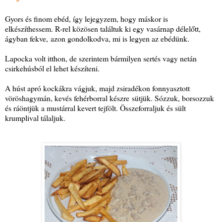
Gyors és finom ebéd, így lejegyzem, hogy máskor is
elkészíthessem. R-rel közösen találtuk ki egy vasárnap délelőtt,
ágyban fekve, azon gondolkodva, mi is legyen az ebédünk.
Lapocka volt itthon, de szerintem bármilyen sertés vagy netán
csirkehúsból el lehet készíteni.
A húst apró kockákra vágjuk, majd zsiradékon fonnyasztott
vöröshagymán, kevés fehérborral készre sütjük. Sózzuk, borsozzuk
és ráöntjük a mustárral kevert tejfölt. Összeforraljuk és sült
krumplival tálaljuk.