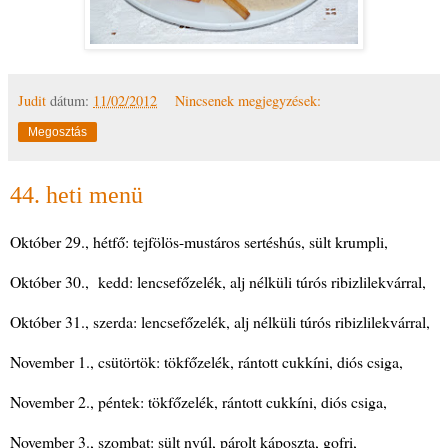
Judit
dátum:
11/02/2012
Nincsenek megjegyzések:
Megosztás
44. heti menü
Október 29., hétfő: tejfölös-mustáros sertéshús, sült krumpli,
Október 30., kedd: lencsefőzelék, alj nélküli túrós ribizlilekvárral,
Október 31., szerda: lencsefőzelék, alj nélküli túrós ribizlilekvárral,
November 1., csütörtök: tökfőzelék, rántott cukkíni, diós csiga,
November 2., péntek: tökfőzelék, rántott cukkíni, diós csiga,
November 3., szombat: sült nyúl, párolt káposzta, gofri,