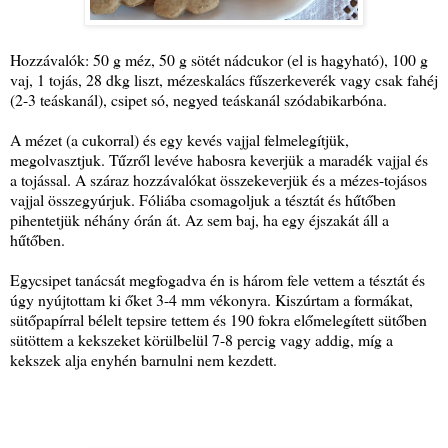
Hozzávalók: 50 g méz, 50 g sötét nádcukor (el is hagyható), 100 g
vaj, 1 tojás, 28 dkg liszt, mézeskalács fűszerkeverék vagy csak fahéj
(2-3 teáskanál), csipet só, negyed teáskanál szódabikarbóna.
A mézet (a cukorral) és egy kevés vajjal felmelegítjük,
megolvasztjuk. Tűzről levéve habosra keverjük a maradék vajjal és
a tojással. A száraz hozzávalókat összekeverjük és a mézes-tojásos
vajjal összegyúrjuk. Fóliába csomagoljuk a tésztát és hűtőben
pihentetjük néhány órán át. Az sem baj, ha egy éjszakát áll a
hűtőben.
Egycsipet tanácsát megfogadva én is három fele vettem a tésztát és
úgy nyújtottam ki őket 3-4 mm vékonyra. Kiszúrtam a formákat,
sütőpapírral bélelt tepsire tettem és 190 fokra előmelegített sütőben
sütöttem a kekszeket körülbelül 7-8 percig vagy addig, míg a
kekszek alja enyhén barnulni nem kezdett.