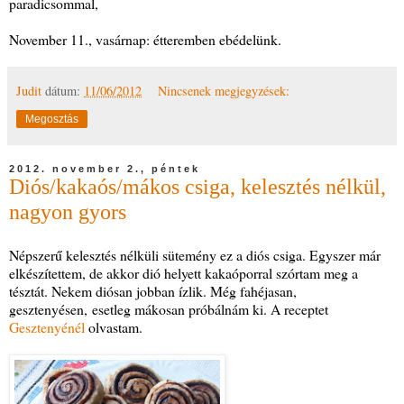
paradicsommal,
November 11., vasárnap: étteremben ebédelünk.
Judit
dátum:
11/06/2012
Nincsenek megjegyzések:
Megosztás
2012. november 2., péntek
Diós/kakaós/mákos csiga, kelesztés nélkül,
nagyon gyors
Népszerű kelesztés nélküli sütemény ez a diós csiga. Egyszer már
elkészítettem, de akkor dió helyett kakaóporral szórtam meg a
tésztát. Nekem diósan jobban ízlik. Még fahéjasan,
gesztenyésen, esetleg mákosan próbálnám ki. A receptet
Gesztenyénél
olvastam.