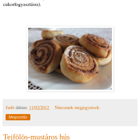
cukorfogyasztásra).
Judit
dátum:
11/02/2012
Nincsenek megjegyzések:
Megosztás
Tejfölös-mustáros hús