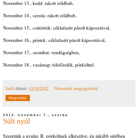
November 13., kedd: rakott zöldbab,
November 14., szerda: rakott zöldbab,
November 15., csütörtök: céklafasírt párolt káposztával,
November 16., péntek: céklafasírt párolt káposztával,
November 17., szombat: vendégségben,
November 18., vasárnap: tökfőzelék, pörkölttel.
Judit
dátum:
11/14/2012
Nincsenek megjegyzések:
Megosztás
2012. november 7., szerda
Sült nyúl
Szeretjük a nyulat. R. pörköltnek elkészítve, én inkább sütőben