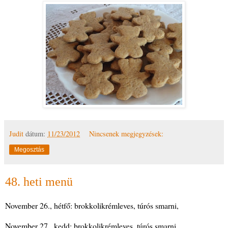
Judit
dátum:
11/23/2012
Nincsenek megjegyzések:
Megosztás
48. heti menü
November 26., hétfő: brokkolikrémleves, túrós smarni,
November 27., kedd: brokkolikrémleves, túrós smarni,