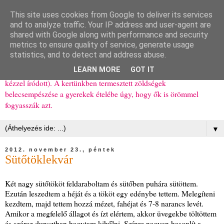
This site uses cookies from Google to deliver its services
Ízőrző
and to analyze traffic. Your IP address and user-agent are
shared with Google along with performance and security
metrics to ensure quality of service, generate usage
Kisgyerekes család kipróbált, többnyire egészséges ételeket
statistics, and to detect and address abuse.
bemutató receptjei a mindennapokra (mert a papírfecniket folyton
LEARN MORE
GOT IT
elhagyom) és gyerekeimnek ajándékba (mint régen, csak ez nem
kézzel íródott). A kertünkben termesztett zöldségek
belecsempészése a gyerekek ételébe úgy, hogy ők is örömmel
fogyasszák azt.
▼
2012. november 23., péntek
Sütőtöklekvár
Két nagy sütőtököt feldaraboltam és sütőben puhára sütöttem.
Ezután leszedtem a héját és a tököt egy edénybe tettem. Melegíteni
kezdtem, majd tettem hozzá mézet, fahéjat és 7-8 narancs levét.
Amikor a megfelelő állagot és ízt elértem, akkor üvegekbe töltöttem
és száraz dunsztban hagytam kihűlni. Színre nagyon hasonlít a