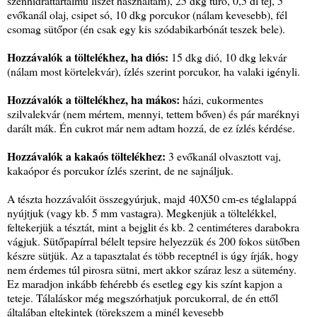
szénhidráttartalmú liszet használtam), 25 dkg túró, 0,5 dl tej, 5
evőkanál olaj, csipet só, 10 dkg porcukor (nálam kevesebb), fél
csomag sütőpor (én csak egy kis szódabikarbónát teszek bele).
Hozzávalók a töltelékhez, ha diós:
15 dkg dió, 10 dkg lekvár
(nálam most körtelekvár), ízlés szerint porcukor, ha valaki igényli.
Hozzávalók a töltelékhez, ha mákos:
házi, cukormentes
szilvalekvár (nem mértem, mennyi, tettem bőven) és pár maréknyi
darált mák. Én cukrot már nem adtam hozzá, de ez ízlés kérdése.
Hozzávalók a kakaós töltelékhez:
3 evőkanál olvasztott vaj,
kakaópor és porcukor ízlés szerint, de ne sajnáljuk.
A tészta hozzávalóit összegyúrjuk, majd 40X50 cm-es téglalappá
nyújtjuk (vagy kb. 5 mm vastagra). Megkenjük a töltelékkel,
feltekerjük a tésztát, mint a bejglit és kb. 2 centiméteres darabokra
vágjuk. Sütőpapírral bélelt tepsire helyezzük és 200 fokos sütőben
készre sütjük. Az a tapasztalat és több receptnél is úgy írják, hogy
nem érdemes túl pirosra sütni, mert akkor száraz lesz a sütemény.
Ez maradjon inkább fehérebb és esetleg egy kis színt kapjon a
teteje. Tálaláskor még megszórhatjuk porcukorral, de én ettől
általában eltekintek (törekszem a minél kevesebb