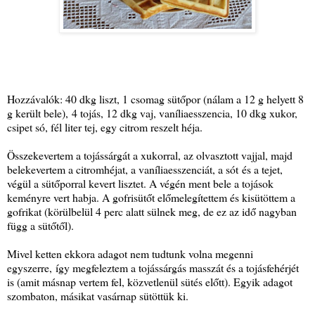
Hozzávalók: 40 dkg liszt, 1 csomag sütőpor (nálam a 12 g helyett 8
g került bele), 4 tojás, 12 dkg vaj, vaníliaesszencia, 10 dkg xukor,
csipet só, fél liter tej, egy citrom reszelt héja.
Összekevertem a tojássárgát a xukorral, az olvasztott vajjal, majd
belekevertem a citromhéjat, a vaníliaesszenciát, a sót és a tejet,
végül a sütőporral kevert lisztet. A végén ment bele a tojások
keményre vert habja. A gofrisütőt előmelegítettem és kisütöttem a
gofrikat (körülbelül 4 perc alatt sülnek meg, de ez az idő nagyban
függ a sütőtől).
Mivel ketten ekkora adagot nem tudtunk volna megenni
egyszerre, így megfeleztem a tojássárgás masszát és a tojásfehérjét
is (amit másnap vertem fel, közvetlenül sütés előtt). Egyik adagot
szombaton, másikat vasárnap sütöttük ki.