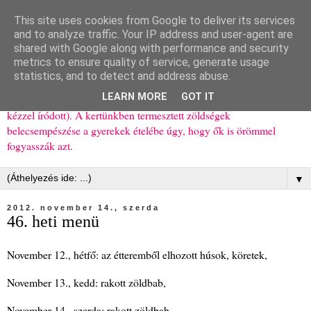
This site uses cookies from Google to deliver its services
Ízőrző
and to analyze traffic. Your IP address and user-agent are
shared with Google along with performance and security
metrics to ensure quality of service, generate usage
Kisgyerekes család kipróbált, többnyire egészséges ételeket
statistics, and to detect and address abuse.
bemutató receptjei a mindennapokra (mert a papírfecniket folyton
LEARN MORE
GOT IT
elhagyom) és gyerekeimnek ajándékba (mint régen, csak ez nem
kézzel íródott). A kertünkben termesztett zöldségek
belecsempészése a gyerekek ételébe úgy, hogy ők is örömmel
fogyasszák azt.
▼
2012. november 14., szerda
46. heti menü
November 12., hétfő: az étteremből elhozott húsok, köretek,
November 13., kedd: rakott zöldbab,
November 14., szerda: rakott zöldbab,