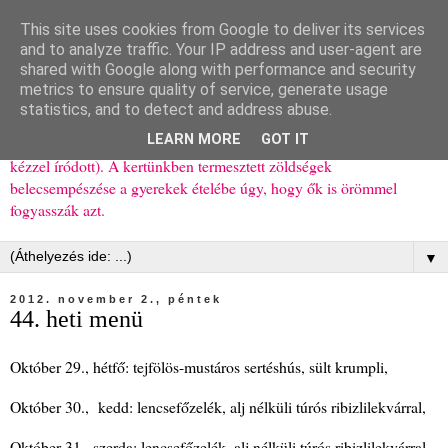
This site uses cookies from Google to deliver its services
Ízőrző
and to analyze traffic. Your IP address and user-agent are
shared with Google along with performance and security
metrics to ensure quality of service, generate usage
Kisgyerekes család kipróbált, többnyire egészséges ételeket
statistics, and to detect and address abuse.
bemutató receptjei a mindennapokra (mert a papírfecniket folyton
LEARN MORE
GOT IT
elhagyom) és gyerekeimnek ajándékba (mint régen, csak ez nem
kézzel íródott). A kertünkben termesztett zöldségek
belecsempészése a gyerekek ételébe úgy, hogy ők is örömmel
fogyasszák azt.
▼
2012. november 2., péntek
44. heti menü
Október 29., hétfő: tejfölös-mustáros sertéshús, sült krumpli,
Október 30., kedd: lencsefőzelék, alj nélküli túrós ribizlilekvárral,
Október 31., szerda: lencsefőzelék, alj nélküli túrós ribizlilekvárral,