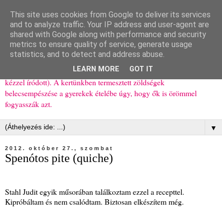
This site uses cookies from Google to deliver its services
Ízőrző
and to analyze traffic. Your IP address and user-agent are
shared with Google along with performance and security
metrics to ensure quality of service, generate usage
Kisgyerekes család kipróbált, többnyire egészséges ételeket
statistics, and to detect and address abuse.
bemutató receptjei a mindennapokra (mert a papírfecniket folyton
LEARN MORE
GOT IT
elhagyom) és gyerekeimnek ajándékba (mint régen, csak ez nem
kézzel íródott). A kertünkben termesztett zöldségek
belecsempészése a gyerekek ételébe úgy, hogy ők is örömmel
fogyasszák azt.
▼
2012. október 27., szombat
Spenótos pite (quiche)
Stahl Judit egyik műsorában találkoztam ezzel a recepttel.
Kipróbáltam és nem csalódtam. Biztosan elkészítem még.