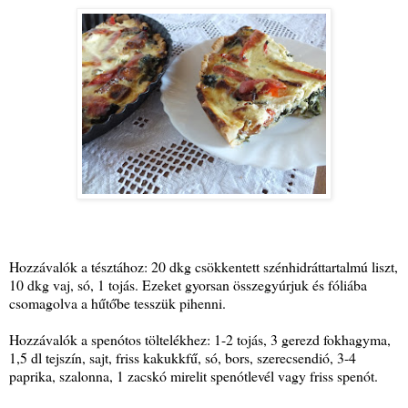
Hozzávalók a tésztához: 20 dkg csökkentett szénhidráttartalmú liszt,
10 dkg vaj, só, 1 tojás. Ezeket gyorsan összegyúrjuk és fóliába
csomagolva a hűtőbe tesszük pihenni.
Hozzávalók a spenótos töltelékhez: 1-2 tojás, 3 gerezd fokhagyma,
1,5 dl tejszín, sajt, friss kakukkfű, só, bors, szerecsendió, 3-4
paprika, szalonna, 1 zacskó mirelit spenótlevél vagy friss spenót.