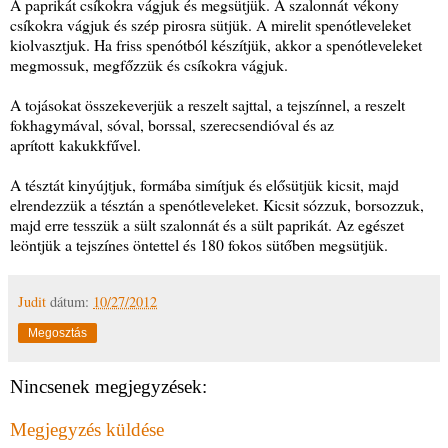
A paprikát csíkokra vágjuk és megsütjük. A szalonnát vékony
csíkokra vágjuk és szép pirosra sütjük. A mirelit spenótleveleket
kiolvasztjuk. Ha friss spenótból készítjük, akkor a spenótleveleket
megmossuk, megfőzzük és csíkokra vágjuk.
A tojásokat összekeverjük a reszelt sajttal, a tejszínnel, a reszelt
fokhagymával, sóval, borssal, szerecsendióval és az
aprított kakukkfűvel.
A tésztát kinyújtjuk, formába simítjuk és elősütjük kicsit, majd
elrendezzük a tésztán a spenótleveleket. Kicsit sózzuk, borsozzuk,
majd erre tesszük a sült szalonnát és a sült paprikát. Az egészet
leöntjük a tejszínes öntettel és 180 fokos sütőben megsütjük.
Judit
dátum:
10/27/2012
Megosztás
Nincsenek megjegyzések:
Megjegyzés küldése