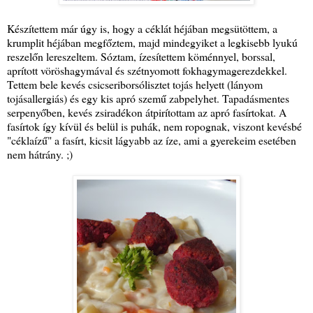
Készítettem már úgy is, hogy a céklát héjában megsütöttem, a
krumplit héjában megfőztem, majd mindegyiket a legkisebb lyukú
reszelőn lereszeltem. Sóztam, ízesítettem köménnyel, borssal,
aprított vöröshagymával és szétnyomott fokhagymagerezdekkel.
Tettem bele kevés csicseriborsólisztet tojás helyett (lányom
tojásallergiás) és egy kis apró szemű zabpelyhet. Tapadásmentes
serpenyőben, kevés zsiradékon átpirítottam az apró fasírtokat. A
fasírtok így kívül és belül is puhák, nem ropognak, viszont kevésbé
"céklaízű" a fasírt, kicsit lágyabb az íze, ami a gyerekeim esetében
nem hátrány. ;)