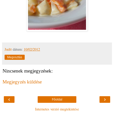
Judit
dátum:
10/02/2012
Megosztás
Nincsenek megjegyzések:
Megjegyzés küldése
‹
›
Főoldal
Internetes verzió megtekintése