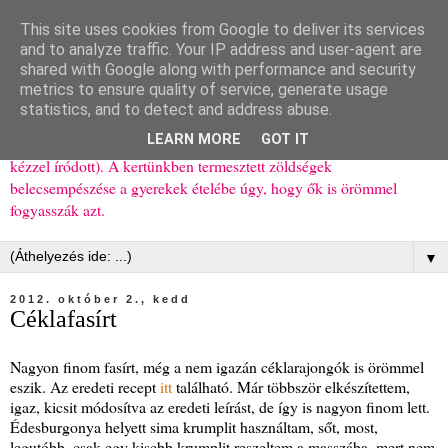
This site uses cookies from Google to deliver its services
Ízőrző
and to analyze traffic. Your IP address and user-agent are
shared with Google along with performance and security
metrics to ensure quality of service, generate usage
Kisgyerekes család kipróbált, többnyire egészséges ételeket
statistics, and to detect and address abuse.
bemutató receptjei a mindennapokra (mert a papírfecniket folyton
LEARN MORE
GOT IT
elhagyom) és gyerekeimnek ajándékba (mint régen, csak ez nem
kézzel íródott). A kertünkben termesztett zöldségek
belecsempészése a gyerekek ételébe úgy, hogy ők is örömmel
fogyasszák azt.
▼
2012. október 2., kedd
Céklafasírt
Nagyon finom fasírt, még a nem igazán céklarajongók is örömmel
eszik. Az eredeti recept
itt
található. Már többször elkészítettem,
igaz, kicsit módosítva az eredeti leírást, de így is nagyon finom lett.
Édesburgonya helyett sima krumplit használtam, sőt, most,
legutóbb, csak egy kisebb krumplit reszeltem a masszába, mert nem