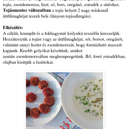
tojás, zsemlemorzsa, liszt, só, bors, oregánó, zsiradék a sütéshez.
Tojásmentes változatban
a tojás helyett 2 nagy teáskanál
útifűmaghéjat teszek bele (lányom tojásallergiás).
Elkészítés:
A céklát, krumplit és a fokhagymát kislyukú reszelőn lereszeljük.
Hozzátesszük a tojást vagy az útifűmaghéjat, sót, borsot, oregánót,
valamint annyi lisztet és zsemlemorzsát, hogy formázható masszát
kapjunk. Kisebb golyókat készítünk, amiket
azután zsemlemorzsában meghempergetünk. Bő, forró zsiradékban,
olajban kisütjük a fasírtokat.