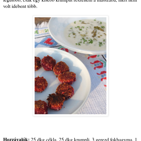
volt idebent több.
Hozzávalók:
25 dkg cékla, 25 dkg krumpli, 3 gerezd fokhagyma, 1