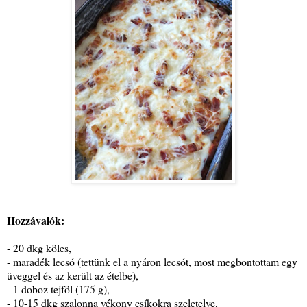
Hozzávalók:
- 20 dkg köles,
- maradék lecsó (tettünk el a nyáron lecsót, most megbontottam egy
üveggel és az került az ételbe),
- 1 doboz tejföl (175 g),
- 10-15 dkg szalonna vékony csíkokra szeletelve,