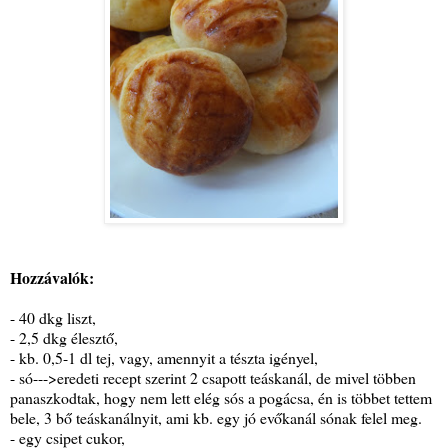
Hozzávalók:
- 40 dkg liszt,
- 2,5 dkg élesztő,
- kb. 0,5-1 dl tej, vagy, amennyit a tészta igényel,
- só--->eredeti recept szerint 2 csapott teáskanál, de mivel többen
panaszkodtak, hogy nem lett elég sós a pogácsa, én is többet tettem
bele, 3 bő teáskanálnyit, ami kb. egy jó evőkanál sónak felel meg.
- egy csipet cukor,