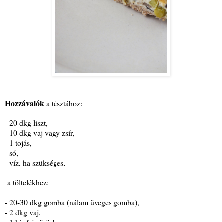
Hozzávalók
a tésztához:
- 20 dkg liszt,
- 10 dkg vaj vagy zsír,
- 1 tojás,
- só,
- víz, ha szükséges,
a töltelékhez:
- 20-30 dkg gomba (nálam üveges gomba),
- 2 dkg vaj,
- 1 kis fej vöröshagyma,