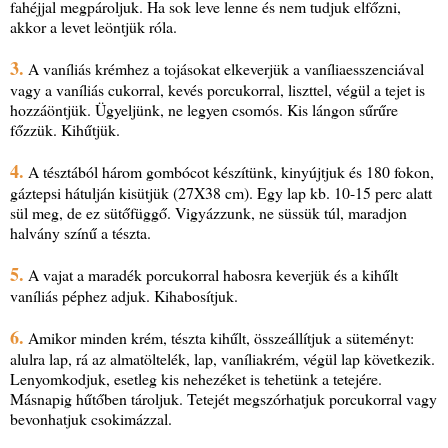
fahéjjal megpároljuk. Ha sok leve lenne és nem tudjuk elfőzni,
akkor a levet leöntjük róla.
3.
A vaníliás krémhez a tojásokat elkeverjük a vaníliaesszenciával
vagy a vaníliás cukorral, kevés porcukorral, liszttel, végül a tejet is
hozzáöntjük. Ügyeljünk, ne legyen csomós. Kis lángon sűrűre
főzzük. Kihűtjük.
4.
A tésztából három gombócot készítünk, kinyújtjuk és 180 fokon,
gáztepsi hátulján kisütjük (27X38 cm). Egy lap kb. 10-15 perc alatt
sül meg, de ez sütőfüggő. Vigyázzunk, ne süssük túl, maradjon
halvány színű a tészta.
5.
A vajat a maradék porcukorral habosra keverjük és a kihűlt
vaníliás péphez adjuk. Kihabosítjuk.
6.
Amikor minden krém, tészta kihűlt, összeállítjuk a süteményt:
alulra lap, rá az almatöltelék, lap, vaníliakrém, végül lap következik.
Lenyomkodjuk, esetleg kis nehezéket is tehetünk a tetejére.
Másnapig hűtőben tároljuk. Tetejét megszórhatjuk porcukorral vagy
bevonhatjuk csokimázzal.