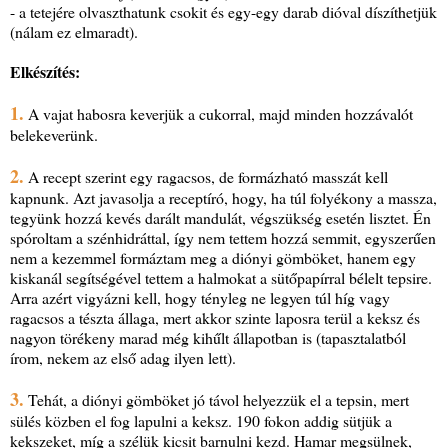
- a tetejére olvaszthatunk csokit és egy-egy darab dióval díszíthetjük
(nálam ez elmaradt).
Elkészítés:
1.
A vajat habosra keverjük a cukorral, majd minden hozzávalót
belekeverünk.
2.
A recept szerint egy ragacsos, de formázható masszát kell
kapnunk. Azt javasolja a receptíró, hogy, ha túl folyékony a massza,
tegyünk hozzá kevés darált mandulát, végszükség esetén lisztet. Én
spóroltam a szénhidráttal, így nem tettem hozzá semmit, egyszerűen
nem a kezemmel formáztam meg a diónyi gömböket, hanem egy
kiskanál segítségével tettem a halmokat a sütőpapírral bélelt tepsire.
Arra azért vigyázni kell, hogy tényleg ne legyen túl híg vagy
ragacsos a tészta állaga, mert akkor szinte laposra terül a keksz és
nagyon törékeny marad még kihűlt állapotban is (tapasztalatból
írom, nekem az első adag ilyen lett).
3.
Tehát, a diónyi gömböket jó távol helyezzük el a tepsin, mert
sülés közben el fog lapulni a keksz. 190 fokon addig sütjük a
kekszeket, míg a szélük kicsit barnulni kezd. Hamar megsülnek,