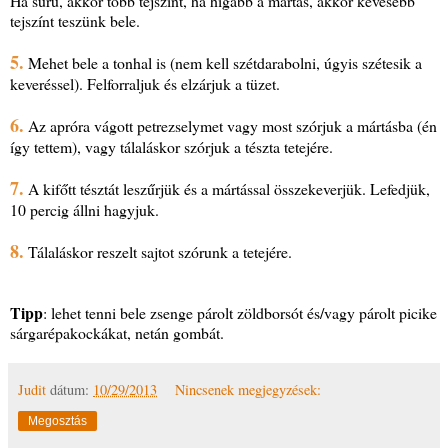
Ha sűrű, akkor több tejszínt, ha hígabb a mártás, akkor kevesebb
tejszínt teszünk bele.
5.
Mehet bele a tonhal is (nem kell szétdarabolni, úgyis szétesik a
keveréssel). Felforraljuk és elzárjuk a tüzet.
6.
Az apróra vágott petrezselymet vagy most szórjuk a mártásba (én
így tettem), vagy tálaláskor szórjuk a tészta tetejére.
7.
A kifőtt tésztát leszűrjük és a mártással összekeverjük. Lefedjük,
10 percig állni hagyjuk.
8.
Tálaláskor reszelt sajtot szórunk a tetejére.
Tipp
: lehet tenni bele zsenge párolt zöldborsót és/vagy párolt picike
sárgarépakockákat, netán gombát.
Judit
dátum:
10/29/2013
Nincsenek megjegyzések:
Megosztás