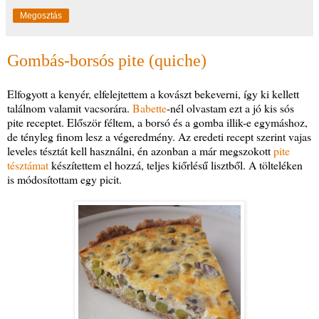
Megosztás
Gombás-borsós pite (quiche)
Elfogyott a kenyér, elfelejtettem a kovászt bekeverni, így ki kellett
találnom valamit vacsorára.
Babette
-nél olvastam ezt a jó kis sós
pite receptet. Először féltem, a borsó és a gomba illik-e egymáshoz,
de tényleg finom lesz a végeredmény. Az eredeti recept szerint vajas
leveles tésztát kell használni, én azonban a már megszokott
pite
tésztámat
készítettem el hozzá, teljes kiőrlésű lisztből. A tölteléken
is módosítottam egy picit.