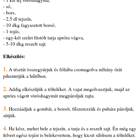
- só,
- bors,
- 2,5 dl tejszín,
- 10 dkg fagyasztott borsó,
- 1 tojás,
- egy-két szelet füstölt tarja apróra vágva,
- 5-10 dkg reszelt sajt.
Elkészítés:
1.
A tésztát összegyúrjuk és fóliába csomagolva néhány órát
pihentetjük a hűtőben.
2.
Addig elkészítjük a tölteléket. A vajat megolvasztjuk, majd az
apróra vágott vöröshagymát megpároljuk rajta.
3.
Hozzáadjuk a gombát, a borsót, fűszerezzük és puhára pároljuk,
sütjük.
4.
Ha kész, mehet bele a tejszín, a tarja és a reszelt sajt. Én még egy
felvert egész tojást is belekevertem, hogy kicsit sűrítsem a tölteléket.