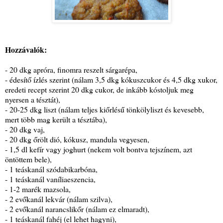
Hozzávalók:
- 20 dkg apróra, finomra reszelt sárgarépa,
- édesítő ízlés szerint (nálam 3,5 dkg kókuszcukor és 4,5 dkg xukor,
eredeti recept szerint 20 dkg cukor, de inkább kóstoljuk meg
nyersen a tésztát),
- 20-25 dkg liszt (nálam teljes kiőrlésű tönkölyliszt és kevesebb,
mert több mag került a tésztába),
- 20 dkg vaj,
- 20 dkg őrölt dió, kókusz, mandula vegyesen,
- 1,5 dl kefír vagy joghurt (nekem volt bontva tejszínem, azt
öntöttem bele),
- 1 teáskanál szódabikarbóna,
- 1 teáskanál vaníliaeszencia,
- 1-2 marék mazsola,
- 2 evőkanál lekvár (nálam szilva),
- 2 evőkanál narancslikőr (nálam ez elmaradt),
- 1 teáskanál fahéj (el lehet hagyni),