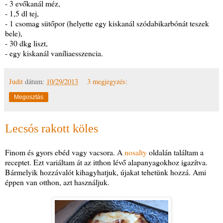
- 3 evőkanál méz,
- 1,5 dl tej,
- 1 csomag sütőpor (helyette egy kiskanál szódabikarbónát teszek
bele),
- 30 dkg liszt,
- egy kiskanál vaníliaesszencia.
Judit
dátum:
10/29/2013
3 megjegyzés:
Megosztás
Lecsós rakott köles
Finom és gyors ebéd vagy vacsora. A
nosalty
oldalán találtam a
receptet. Ezt variáltam át az itthon lévő alapanyagokhoz igazítva.
Bármelyik hozzávalót kihagyhatjuk, újakat tehetünk hozzá. Ami
éppen van otthon, azt használjuk.