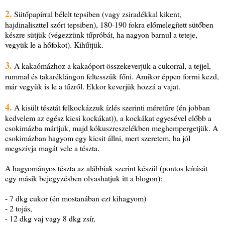
2.
Sütőpapírral bélelt tepsiben (vagy zsiradékkal kikent,
hajdinaliszttel szórt tepsiben), 180-190 fokra előmelegített sütőben
készre sütjük (végezzünk tűpróbát, ha nagyon barnul a teteje,
vegyük le a hőfokot). Kihűtjük.
3.
A kakaómázhoz a kakaóport összekeverjük a cukorral, a tejjel,
rummal és takaréklángon feltesszük főni. Amikor éppen forrni kezd,
már vegyük is le a tűzről. Ekkor keverjük hozzá a vajat.
4.
A kisült tésztát felkockázzuk ízlés szerinti méretűre (én jobban
kedvelem az egész kicsi kockákat)), a kockákat egyesével előbb a
csokimázba mártjuk, majd kókuszreszelékben meghempergetjük. A
csokimázban hagyom egy kicsit állni, mert szeretem, ha jól
megszívja magát vele a tészta.
A hagyományos tészta az alábbiak szerint készül (pontos leírását
egy másik bejegyzésben olvashatjuk itt a blogon):
- 7 dkg cukor (én mostanában ezt kihagyom)
- 2 tojás,
- 12 dkg vaj vagy 8 dkg zsír,