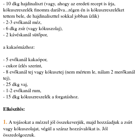
- 10 dkg hajdinaliszt (vagy, ahogy az eredeti recept is írja,
kókuszreszelék finomra darálva...régen én is kókuszreszeléket
tettem bele, de hajdinaliszttel sokkal jobban ízlik)
- 2-3 evőkanál méz,
- 6 dkg zsír (vagy kókuszolaj),
- 2 kávéskanál sütőpor,
a kakaómázhoz:
- 5 evőkanál kakaópor,
- cukor ízlés szerint,
- 8 evőkanál tej vagy kókusztej (nem mértem le, nálam 2 merőkanál
tej),
- 25 dkg vaj,
- 1-2 evőkanál rum,
- 15 dkg kókuszreszelék a forgatáshoz.
Elkészítés:
1.
A tojásokat a mézzel jól összekeverjük, majd hozzáadjuk a zsírt
vagy kókuszolajat, végül a száraz hozzávalókat is. Jól
összedolgozzuk.