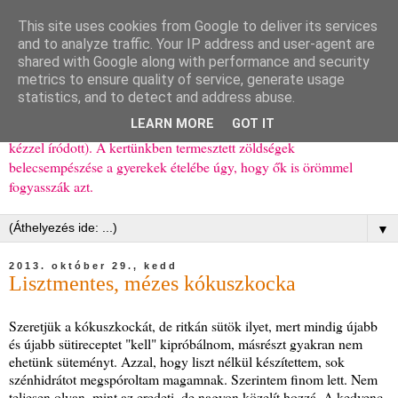
This site uses cookies from Google to deliver its services
Ízőrző
and to analyze traffic. Your IP address and user-agent are
shared with Google along with performance and security
metrics to ensure quality of service, generate usage
Kisgyerekes család kipróbált, többnyire egészséges ételeket
statistics, and to detect and address abuse.
bemutató receptjei a mindennapokra (mert a papírfecniket folyton
LEARN MORE
GOT IT
elhagyom) és gyerekeimnek ajándékba (mint régen, csak ez nem
kézzel íródott). A kertünkben termesztett zöldségek
belecsempészése a gyerekek ételébe úgy, hogy ők is örömmel
fogyasszák azt.
▼
2013. október 29., kedd
Lisztmentes, mézes kókuszkocka
Szeretjük a kókuszkockát, de ritkán sütök ilyet, mert mindig újabb
és újabb sütireceptet "kell" kipróbálnom, másrészt gyakran nem
ehetünk süteményt. Azzal, hogy liszt nélkül készítettem, sok
szénhidrátot megspóroltam magamnak. Szerintem finom lett. Nem
teljesen olyan, mint az eredeti, de nagyon közelít hozzá. A kedvenc