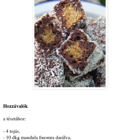
Hozzávalók
a tésztához:
- 4 tojás,
- 10 dkg mandula finomra darálva,