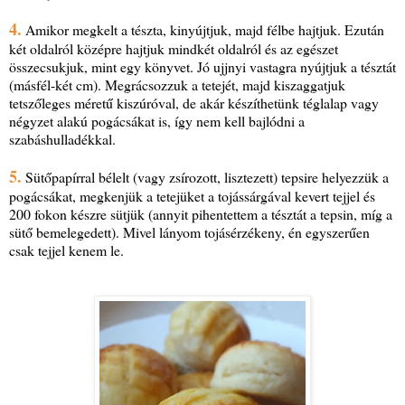
4.
Amikor megkelt a tészta, kinyújtjuk, majd félbe hajtjuk. Ezután
két oldalról középre hajtjuk mindkét oldalról és az egészet
összecsukjuk, mint egy könyvet. Jó ujjnyi vastagra nyújtjuk a tésztát
(másfél-két cm). Megrácsozzuk a tetejét, majd kiszaggatjuk
tetszőleges méretű kiszúróval, de akár készíthetünk téglalap vagy
négyzet alakú pogácsákat is, így nem kell bajlódni a
szabáshulladékkal.
5.
Sütőpapírral bélelt (vagy zsírozott, lisztezett) tepsire helyezzük a
pogácsákat, megkenjük a tetejüket a tojássárgával kevert tejjel és
200 fokon készre sütjük (annyit pihentettem a tésztát a tepsin, míg a
sütő bemelegedett). Mivel lányom tojásérzékeny, én egyszerűen
csak tejjel kenem le.