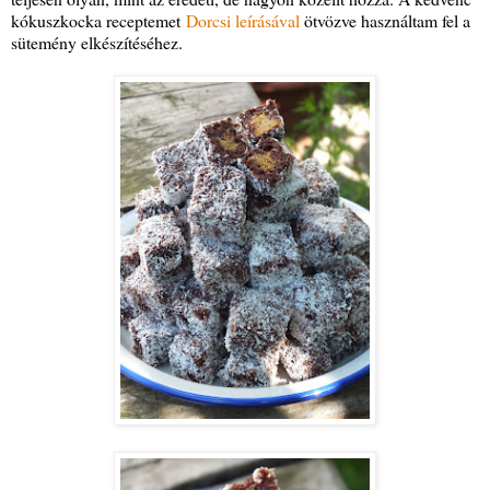
kókuszkocka receptemet
Dorcsi leírásával
ötvözve használtam fel a
sütemény elkészítéséhez.