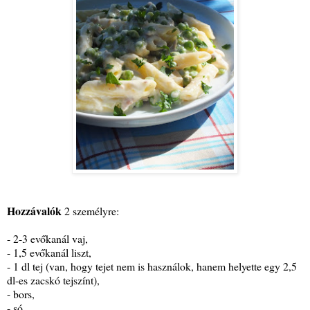
Hozzávalók
2 személyre:
- 2-3 evőkanál vaj,
- 1,5 evőkanál liszt,
- 1 dl tej (van, hogy tejet nem is használok, hanem helyette egy 2,5
dl-es zacskó tejszínt),
- bors,
- só,