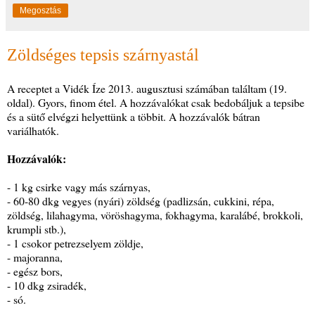
Megosztás
Zöldséges tepsis szárnyastál
A receptet a Vidék Íze 2013. augusztusi számában találtam (19.
oldal). Gyors, finom étel. A hozzávalókat csak bedobáljuk a tepsibe
és a sütő elvégzi helyettünk a többit. A hozzávalók bátran
variálhatók.
Hozzávalók:
- 1 kg csirke vagy más szárnyas,
- 60-80 dkg vegyes (nyári) zöldség (padlizsán, cukkini, répa,
zöldség, lilahagyma, vöröshagyma, fokhagyma, karalábé, brokkoli,
krumpli stb.),
- 1 csokor petrezselyem zöldje,
- majoranna,
- egész bors,
- 10 dkg zsiradék,
- só.