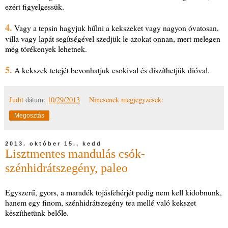
ezért figyelgessük.
4.
Vagy a tepsin hagyjuk hűlni a kekszeket vagy nagyon óvatosan,
villa vagy lapát segítségével szedjük le azokat onnan, mert melegen
még törékenyek lehetnek.
5.
A kekszek tetejét bevonhatjuk csokival és díszíthetjük dióval.
Judit
dátum:
10/29/2013
Nincsenek megjegyzések:
Megosztás
2013. október 15., kedd
Lisztmentes mandulás csók-
szénhidrátszegény, paleo
Egyszerű, gyors, a maradék tojásfehérjét pedig nem kell kidobnunk,
hanem egy finom, szénhidrátszegény tea mellé való kekszet
készíthetünk belőle.