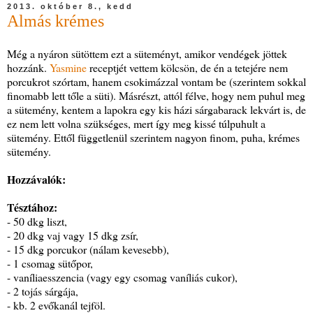
2013. október 8., kedd
Almás krémes
Még a nyáron sütöttem ezt a süteményt, amikor vendégek jöttek
hozzánk.
Yasmine
receptjét vettem kölcsön, de én a tetejére nem
porcukrot szórtam, hanem csokimázzal vontam be (szerintem sokkal
finomabb lett tőle a süti). Másrészt, attól félve, hogy nem puhul meg
a sütemény, kentem a lapokra egy kis házi sárgabarack lekvárt is, de
ez nem lett volna szükséges, mert így meg kissé túlpuhult a
sütemény. Ettől függetlenül szerintem nagyon finom, puha, krémes
sütemény.
Hozzávalók:
Tésztához:
- 50 dkg liszt,
- 20 dkg vaj vagy 15 dkg zsír,
- 15 dkg porcukor (nálam kevesebb),
- 1 csomag sütőpor,
- vaníliaesszencia (vagy egy csomag vaníliás cukor),
- 2 tojás sárgája,
- kb. 2 evőkanál tejföl.