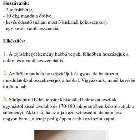
Hozzávalók:
- 2 tojásfehérje,
- 10 dkg mandula őrölve,
- kevés édesítő (nálam most 3 kiskanál kókuszcukor),
- egy kevés vaníliaesszencia.
Elkészítés:
1.
A tojásfehérjét kemény habbá verjük, félidőben hozzáadjuk a
cukrot és a vaníliaesszenciát is.
2.
Az őrölt mandulát hozzászitáljuk és gyors, de határozott
mozdulatokkal összekeverjük a habbal. Vigyázzunk, minél kevésbé
törjön a hab.
3.
Sütőpapírral bélelt tepsire kiskanállal halmokat teszünk
egymástól kissé távolabb és 170-180 fokos sütőben készre sütjük a
süteményt. Akkor jó, ha az alja kezd színesedni ,de nem lesz
nagyon barna, a teteje pedig éppen csak kezd színt kapni.