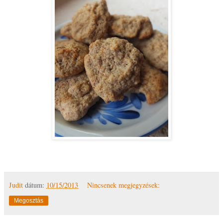
Judit
dátum:
10/15/2013
Nincsenek megjegyzések:
Megosztás