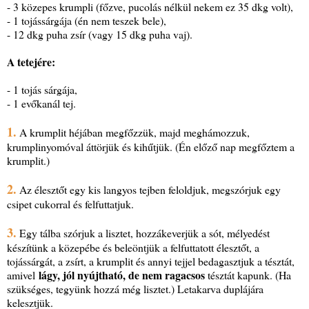
- 3 közepes krumpli (főzve, pucolás nélkül nekem ez 35 dkg volt),
- 1 tojássárgája (én nem teszek bele),
- 12 dkg puha zsír (vagy 15 dkg puha vaj).
A tetejére:
- 1 tojás sárgája,
- 1 evőkanál tej.
1.
A krumplit héjában megfőzzük, majd meghámozzuk,
krumplinyomóval áttörjük és kihűtjük. (Én előző nap megfőztem a
krumplit.)
2.
Az élesztőt egy kis langyos tejben feloldjuk, megszórjuk egy
csipet cukorral és felfuttatjuk.
3.
Egy tálba szórjuk a lisztet, hozzákeverjük a sót, mélyedést
készítünk a közepébe és beleöntjük a felfuttatott élesztőt, a
tojássárgát, a zsírt, a krumplit és annyi tejjel bedagasztjuk a tésztát,
lágy, jól nyújtható, de nem ragacsos
amivel
tésztát kapunk. (Ha
szükséges, tegyünk hozzá még lisztet.) Letakarva duplájára
kelesztjük.