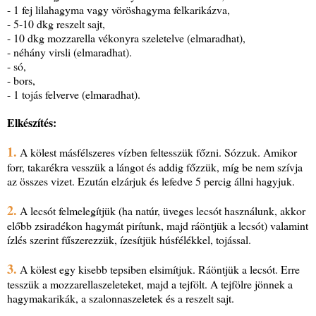
- 1 fej lilahagyma vagy vöröshagyma felkarikázva,
- 5-10 dkg reszelt sajt,
- 10 dkg mozzarella vékonyra szeletelve (elmaradhat),
- néhány virsli (elmaradhat).
- só,
- bors,
- 1 tojás felverve (elmaradhat).
Elkészítés:
1.
A kölest másfélszeres vízben feltesszük főzni. Sózzuk. Amikor
forr, takarékra vesszük a lángot és addig főzzük, míg be nem szívja
az összes vizet. Ezután elzárjuk és lefedve 5 percig állni hagyjuk.
2.
A lecsót felmelegítjük (ha natúr, üveges lecsót használunk, akkor
előbb zsiradékon hagymát pirítunk, majd ráöntjük a lecsót) valamint
ízlés szerint fűszerezzük, ízesítjük húsfélékkel, tojással.
3.
A kölest egy kisebb tepsiben elsimítjuk. Ráöntjük a lecsót. Erre
tesszük a mozzarellaszeleteket, majd a tejfölt. A tejfölre jönnek a
hagymakarikák, a szalonnaszeletek és a reszelt sajt.