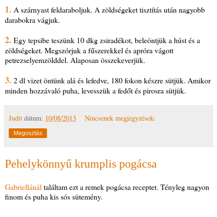
1.
A szárnyast feldaraboljuk. A zöldségeket tisztítás után nagyobb
darabokra vágjuk.
2.
Egy tepsibe teszünk 10 dkg zsiradékot, beleöntjük a húst és a
zöldségeket. Megszórjuk a fűszerekkel és apróra vágott
petrezselyemzölddel. Alaposan összekeverjük.
3.
2 dl vizet öntünk alá és lefedve, 180 fokon készre sütjük. Amikor
minden hozzávaló puha, levesszük a fedőt és pirosra sütjük.
Judit
dátum:
10/08/2013
Nincsenek megjegyzések:
Megosztás
Pehelykönnyű krumplis pogácsa
Gabriellánál
találtam ezt a remek pogácsa receptet. Tényleg nagyon
finom és puha kis sós sütemény.