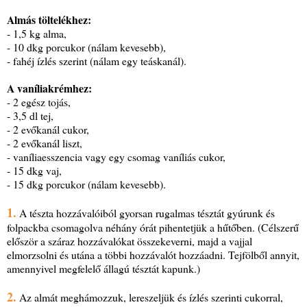
Almás töltelékhez:
- 1,5 kg alma,
- 10 dkg porcukor (nálam kevesebb),
- fahéj ízlés szerint (nálam egy teáskanál).
A vaníliakrémhez:
- 2 egész tojás,
- 3,5 dl tej,
- 2 evőkanál cukor,
- 2 evőkanál liszt,
- vaníliaesszencia vagy egy csomag vaníliás cukor,
- 15 dkg vaj,
- 15 dkg porcukor (nálam kevesebb).
1.
A tészta hozzávalóiból gyorsan rugalmas tésztát gyúrunk és
folpackba csomagolva néhány órát pihentetjük a hűtőben. (Célszerű
először a száraz hozzávalókat összekeverni, majd a vajjal
elmorzsolni és utána a többi hozzávalót hozzáadni. Tejfölből annyit,
amennyivel megfelelő állagú tésztát kapunk.)
2.
Az almát meghámozzuk, lereszeljük és ízlés szerinti cukorral,