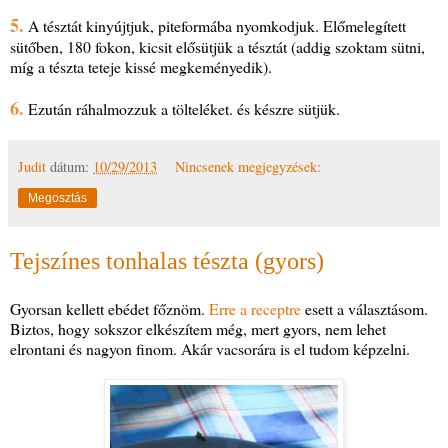
5.
A tésztát kinyújtjuk, piteformába nyomkodjuk. Előmelegített
sütőben, 180 fokon, kicsit elősütjük a tésztát (addig szoktam sütni,
míg a tészta teteje kissé megkeményedik).
6.
Ezután ráhalmozzuk a tölteléket. és készre sütjük.
Judit
dátum:
10/29/2013
Nincsenek megjegyzések:
Megosztás
Tejszínes tonhalas tészta (gyors)
Gyorsan kellett ebédet főznöm.
Erre a receptre
esett a választásom.
Biztos, hogy sokszor elkészítem még, mert gyors, nem lehet
elrontani és nagyon finom. Akár vacsorára is el tudom képzelni.