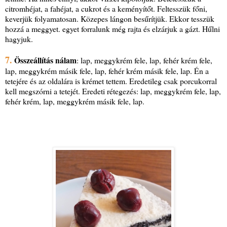
citromhéjat, a fahéjat, a cukrot és a keményítőt. Feltesszük főni,
keverjük folyamatosan. Közepes lángon besűrítjük. Ekkor tesszük
hozzá a meggyet. egyet forralunk még rajta és elzárjuk a gázt. Hűlni
hagyjuk.
7.
Összeállítás nálam
: lap, meggykrém fele, lap, fehér krém fele,
lap, meggykrém másik fele, lap, fehér krém másik fele, lap. Én a
tetejére és az oldalára is krémet tettem. Eredetileg csak porcukorral
kell megszórni a tetejét. Eredeti rétegezés: lap, meggykrém fele, lap,
fehér krém, lap, meggykrém másik fele, lap.