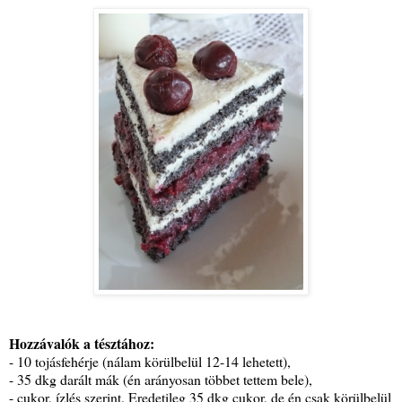
Hozzávalók a tésztához:
- 10 tojásfehérje (nálam körülbelül 12-14 lehetett),
- 35 dkg darált mák (én arányosan többet tettem bele),
- cukor, ízlés szerint. Eredetileg 35 dkg cukor, de én csak körülbelül