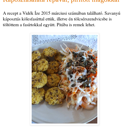
A recept a Vidék Íze 2015 márciusi számában található. Savanyú
káposztás kölesfasírttal ettük, illetve én tölcsérszendvicsbe is
töltöttem a fasírtokkal együtt. Pitába is remek lehet.