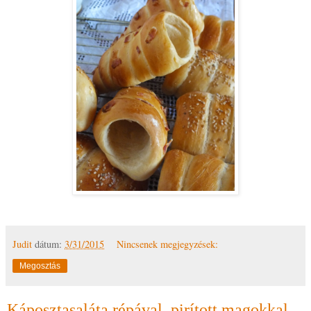
Judit
dátum:
3/31/2015
Nincsenek megjegyzések:
Megosztás
Káposztasaláta répával, pirított magokkal