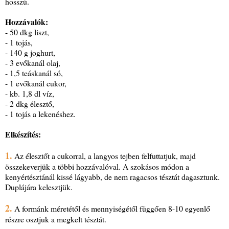
hosszú.
Hozzávalók:
- 50 dkg liszt,
- 1 tojás,
- 140 g joghurt,
- 3 evőkanál olaj,
- 1,5 teáskanál só,
- 1 evőkanál cukor,
- kb. 1,8 dl víz,
- 2 dkg élesztő,
- 1 tojás a lekenéshez.
Elkészítés:
1.
Az élesztőt a cukorral, a langyos tejben felfuttatjuk, majd
összekeverjük a többi hozzávalóval. A szokásos módon a
kenyértésztánál kissé lágyabb, de nem ragacsos tésztát dagasztunk.
Duplájára kelesztjük.
2.
A formánk méretétől és mennyiségétől függően 8-10 egyenlő
részre osztjuk a megkelt tésztát.