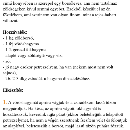
című könyvében is szerepel egy borsóleves, ami nem tartalmaz
zöldségeken kívül semmi egyebet. Ezekből készült el az én
főzelékem, ami szerintem van olyan finom, mint a tejes-habart
változat.
Hozzávalók:
- 1 kg zöldborsó,
- 1 fej vöröshagyma
- 1-2 gerezd fokhagyma,
- alaplé vagy zöldséglé vagy víz,
- só,
- jó nagy csokor petrezselyem, ha van (nekem most nem volt
sajnos),
- kb. 2-3 dkg zsiradék a hagyma dinszteléséhez.
Elkészítés:
1.
A vöröshagymát apróra vágjuk és a zsiradékon, lassú tűzön
megpároljuk. Ha kész, az apróra vágott fokhagymát is
hozzátesszük, keverünk rajta párat (ekkor beletehetjük a felaprított
petrezselymet, ha nem a végén szeretnénk ízesíteni vele) és felöntjük
az alaplével, beletesszük a borsót, majd lassú tűzön puhára főzzük.