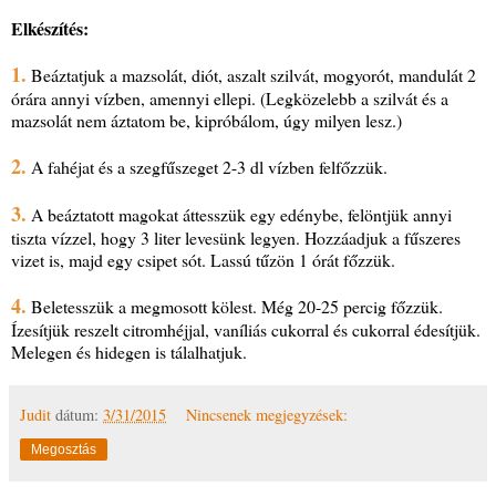
Elkészítés:
1.
Beáztatjuk a mazsolát, diót, aszalt szilvát, mogyorót, mandulát 2
órára annyi vízben, amennyi ellepi. (Legközelebb a szilvát és a
mazsolát nem áztatom be, kipróbálom, úgy milyen lesz.)
2.
A fahéjat és a szegfűszeget 2-3 dl vízben felfőzzük.
3.
A beáztatott magokat áttesszük egy edénybe, felöntjük annyi
tiszta vízzel, hogy 3 liter levesünk legyen. Hozzáadjuk a fűszeres
vizet is, majd egy csipet sót. Lassú tűzön 1 órát főzzük.
4.
Beletesszük a megmosott kölest. Még 20-25 percig főzzük.
Ízesítjük reszelt citromhéjjal, vaníliás cukorral és cukorral édesítjük.
Melegen és hidegen is tálalhatjuk.
Judit
dátum:
3/31/2015
Nincsenek megjegyzések:
Megosztás