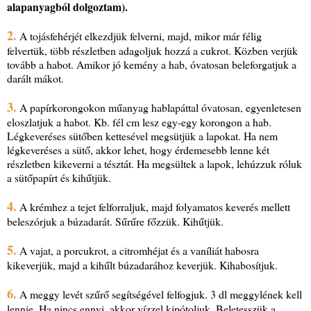
alapanyagból dolgoztam).
2.
A tojásfehérjét elkezdjük felverni, majd, mikor már félig
felvertük, több részletben adagoljuk hozzá a cukrot. Közben verjük
tovább a habot. Amikor jó kemény a hab, óvatosan beleforgatjuk a
darált mákot.
3.
A papírkorongokon műanyag hablapáttal óvatosan, egyenletesen
eloszlatjuk a habot. Kb. fél cm lesz egy-egy korongon a hab.
Légkeveréses sütőben kettesével megsütjük a lapokat. Ha nem
légkeveréses a sütő, akkor lehet, hogy érdemesebb lenne két
részletben kikeverni a tésztát. Ha megsültek a lapok, lehúzzuk róluk
a sütőpapírt és kihűtjük.
4.
A krémhez a tejet felforraljuk, majd folyamatos keverés mellett
beleszórjuk a búzadarát. Sűrűre főzzük. Kihűtjük.
5.
A vajat, a porcukrot, a citromhéjat és a vaníliát habosra
kikeverjük, majd a kihűlt búzadarához keverjük. Kihabosítjuk.
6.
A meggy levét szűrő segítségével felfogjuk. 3 dl meggylének kell
lennie. Ha nincs ennyi, akkor vízzel kipótoljuk. Beletesszük a