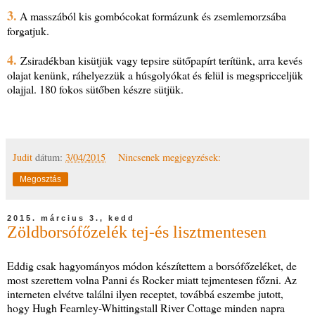
3.
A masszából kis gombócokat formázunk és zsemlemorzsába
forgatjuk.
4.
Zsiradékban kisütjük vagy tepsire sütőpapírt terítünk, arra kevés
olajat kenünk, ráhelyezzük a húsgolyókat és felül is megspricceljük
olajjal. 180 fokos sütőben készre sütjük.
Judit
dátum:
3/04/2015
Nincsenek megjegyzések:
Megosztás
2015. március 3., kedd
Zöldborsófőzelék tej-és lisztmentesen
Eddig csak hagyományos módon készítettem a borsófőzeléket, de
most szerettem volna Panni és Rocker miatt tejmentesen főzni. Az
interneten elvétve találni ilyen receptet, továbbá eszembe jutott,
hogy Hugh Fearnley-Whittingstall River Cottage minden napra