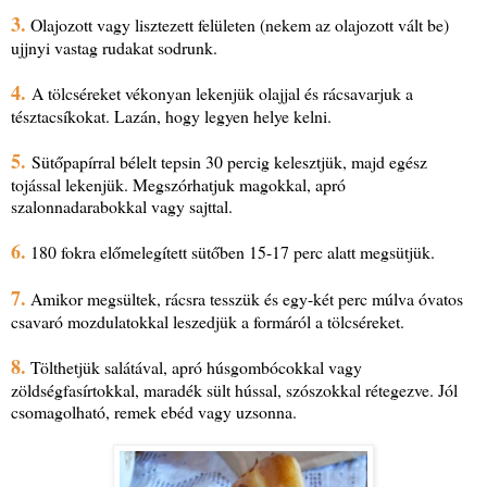
3.
Olajozott vagy lisztezett felületen (nekem az olajozott vált be)
ujjnyi vastag rudakat sodrunk.
4.
A tölcséreket vékonyan lekenjük olajjal és rácsavarjuk a
tésztacsíkokat. Lazán, hogy legyen helye kelni.
5.
Sütőpapírral bélelt tepsin 30 percig kelesztjük, majd egész
tojással lekenjük. Megszórhatjuk magokkal, apró
szalonnadarabokkal vagy sajttal.
6.
180 fokra előmelegített sütőben 15-17 perc alatt megsütjük.
7.
Amikor megsültek, rácsra tesszük és egy-két perc múlva óvatos
csavaró mozdulatokkal leszedjük a formáról a tölcséreket.
8.
Tölthetjük salátával, apró húsgombócokkal vagy
zöldségfasírtokkal, maradék sült hússal, szószokkal rétegezve. Jól
csomagolható, remek ebéd vagy uzsonna.