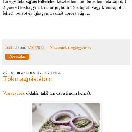
feta sajtos töltelék
Én egy
et készítettem, amibe tettem feta sajtot, 1-
2 gerezd fokhagymát, natúr joghurtot (de tejfölt vagy krémsajtot is
lehet), borsot és újhagyma szárát apróra vágva.
Judit
dátum:
3/05/2015
Nincsenek megjegyzések:
Megosztás
2015. március 4., szerda
Tökmagpástétom
Vegagyerek
oldalán találtam ezt a finom kencét.