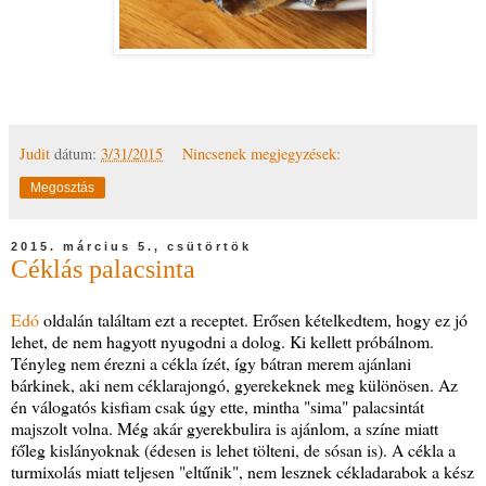
Judit
dátum:
3/31/2015
Nincsenek megjegyzések:
Megosztás
2015. március 5., csütörtök
Céklás palacsinta
Edó
oldalán találtam ezt a receptet. Erősen kételkedtem, hogy ez jó
lehet, de nem hagyott nyugodni a dolog. Ki kellett próbálnom.
Tényleg nem érezni a cékla ízét, így bátran merem ajánlani
bárkinek, aki nem céklarajongó, gyerekeknek meg különösen. Az
én válogatós kisfiam csak úgy ette, mintha "sima" palacsintát
majszolt volna. Még akár gyerekbulira is ajánlom, a színe miatt
főleg kislányoknak (édesen is lehet tölteni, de sósan is). A cékla a
turmixolás miatt teljesen "eltűnik", nem lesznek cékladarabok a kész