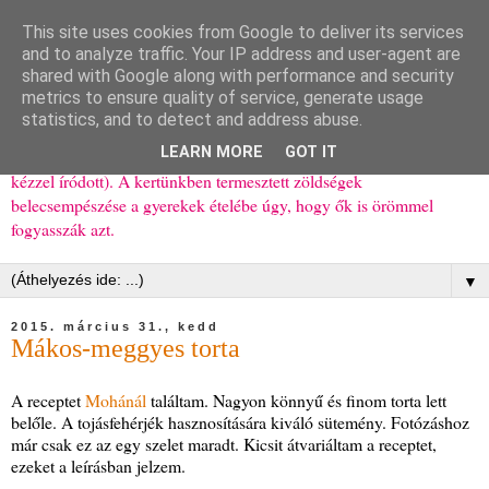
This site uses cookies from Google to deliver its services
Ízőrző
and to analyze traffic. Your IP address and user-agent are
shared with Google along with performance and security
metrics to ensure quality of service, generate usage
Kisgyerekes család kipróbált, többnyire egészséges ételeket
statistics, and to detect and address abuse.
bemutató receptjei a mindennapokra (mert a papírfecniket folyton
LEARN MORE
GOT IT
elhagyom) és gyerekeimnek ajándékba (mint régen, csak ez nem
kézzel íródott). A kertünkben termesztett zöldségek
belecsempészése a gyerekek ételébe úgy, hogy ők is örömmel
fogyasszák azt.
▼
2015. március 31., kedd
Mákos-meggyes torta
A receptet
Mohánál
találtam. Nagyon könnyű és finom torta lett
belőle. A tojásfehérjék hasznosítására kiváló sütemény. Fotózáshoz
már csak ez az egy szelet maradt. Kicsit átvariáltam a receptet,
ezeket a leírásban jelzem.