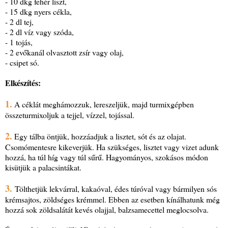
- 10 dkg fehér liszt,
- 15 dkg nyers cékla,
- 2 dl tej,
- 2 dl víz vagy szóda,
- 1 tojás,
- 2 evőkanál olvasztott zsír vagy olaj,
- csipet só.
Elkészítés:
1.
A céklát meghámozzuk, lereszeljük, majd turmixgépben
összeturmixoljuk a tejjel, vízzel, tojással.
2.
Egy tálba öntjük, hozzáadjuk a lisztet, sót és az olajat.
Csomómentesre kikeverjük. Ha szükséges, lisztet vagy vizet adunk
hozzá, ha túl híg vagy túl sűrű. Hagyományos, szokásos módon
kisütjük a palacsintákat.
3.
Tölthetjük lekvárral, kakaóval, édes túróval vagy bármilyen sós
krémsajtos, zöldséges krémmel. Ebben az esetben kínálhatunk még
hozzá sok zöldsalátát kevés olajjal, balzsamecettel meglocsolva.