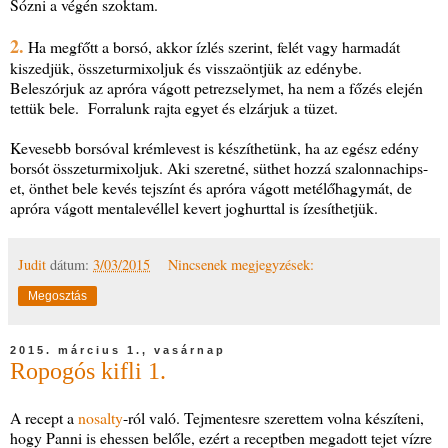
Sózni a végén szoktam.
2.
Ha megfőtt a borsó, akkor ízlés szerint, felét vagy harmadát
kiszedjük, összeturmixoljuk és visszaöntjük az edénybe.
Beleszórjuk az apróra vágott petrezselymet, ha nem a főzés elején
tettük bele. Forralunk rajta egyet és elzárjuk a tüzet.
Kevesebb borsóval krémlevest is készíthetünk, ha az egész edény
borsót összeturmixoljuk. Aki szeretné, süthet hozzá szalonnachips-
et, önthet bele kevés tejszínt és apróra vágott metélőhagymát, de
apróra vágott mentalevéllel kevert joghurttal is ízesíthetjük.
Judit
dátum:
3/03/2015
Nincsenek megjegyzések:
Megosztás
2015. március 1., vasárnap
Ropogós kifli 1.
A recept a
nosalty
-ról való. Tejmentesre szerettem volna készíteni,
hogy Panni is ehessen belőle, ezért a receptben megadott tejet vízre