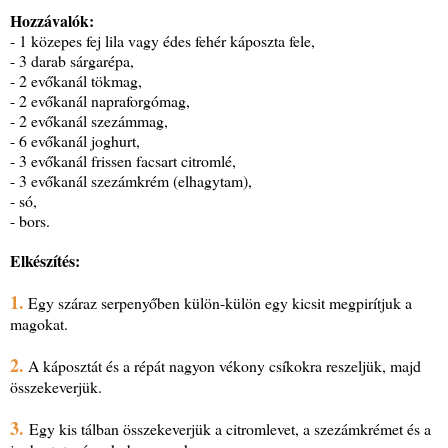
Hozzávalók:
- 1 közepes fej lila vagy édes fehér káposzta fele,
- 3 darab sárgarépa,
- 2 evőkanál tökmag,
- 2 evőkanál napraforgómag,
- 2 evőkanál szezámmag,
- 6 evőkanál joghurt,
- 3 evőkanál frissen facsart citromlé,
- 3 evőkanál szezámkrém (elhagytam),
- só,
- bors.
Elkészítés:
1.
Egy száraz serpenyőben külön-külön egy kicsit megpirítjuk a
magokat.
2.
A káposztát és a répát nagyon vékony csíkokra reszeljük, majd
összekeverjük.
3.
Egy kis tálban összekeverjük a citromlevet, a szezámkrémet és a