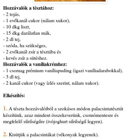
Hozzávalók a tésztához:
- 2 tojás,
- 1 evőkanál cukor (nálam xukor),
- 10 dkg liszt,
- 15 dkg darálatlan mák,
- 2 dl tej,
- szóda, ha szükséges,
- 2 evőkanál zsír a tésztába és
- kevés zsír a sütéshez.
Hozzávalók a vaníliakrémhez:
- 1 csomag prémium vaníliapuding (igazi vaníliadarabokkal),
- 3 dl tej,
- 2 kanál cukor (vagy ízlés szerint, nálam xukor).
Elkészítés:
1.
A tészta hozzávalóiból a szokásos módon palacsintatésztát
készítünk, azaz mindent összekeverünk, csomómentesre és
megfelelő sűrűségűre (ivójoghurt sűrűségű legyen).
2.
Kisütjük a palacsintákat (vékonyak legyenek).