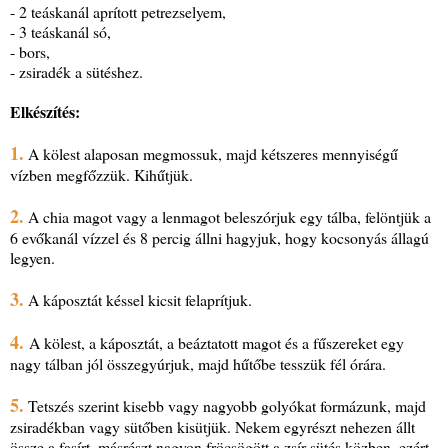
- 2 teáskanál aprított petrezselyem,
- 3 teáskanál só,
- bors,
- zsiradék a sütéshez.
Elkészítés:
1.
A kölest alaposan megmossuk, majd kétszeres mennyiségű
vízben megfőzzük. Kihűtjük.
2.
A chia magot vagy a lenmagot beleszórjuk egy tálba, felöntjük a
6 evőkanál vízzel és 8 percig állni hagyjuk, hogy kocsonyás állagú
legyen.
3.
A káposztát késsel kicsit felaprítjuk.
4.
A kölest, a káposztát, a beáztatott magot és a fűszereket egy
nagy tálban jól összegyúrjuk, majd hűtőbe tesszük fél órára.
5.
Tetszés szerint kisebb vagy nagyobb golyókat formázunk, majd
zsiradékban vagy sütőben kisütjük. Nekem egyrészt nehezen állt
össze a fasírt, másrészt nagyon fröcsögött a zsír sütés közben, ezért