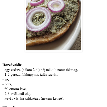
Hozzávalók:
- egy csésze (nálam 2 dl) héj nélküli natúr tökmag,
- 1-2 gerezd fokhagyma, ízlés szerint,
- só,
- bors,
- fél citrom leve,
- 2-3 evőkanál olaj,
- kevés víz, ha szükséges (nekem kellett).