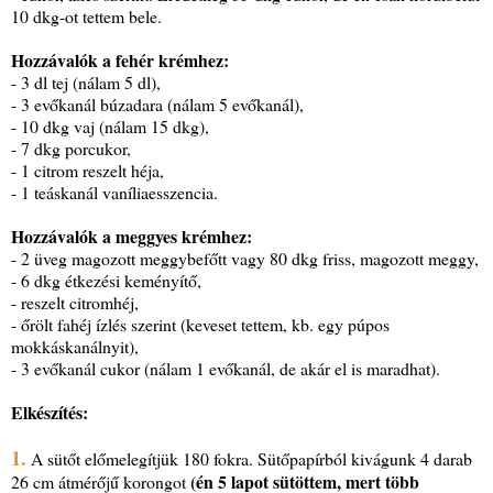
10 dkg-ot tettem bele.
Hozzávalók a fehér krémhez:
- 3 dl tej (nálam 5 dl),
- 3 evőkanál búzadara (nálam 5 evőkanál),
- 10 dkg vaj (nálam 15 dkg),
- 7 dkg porcukor,
- 1 citrom reszelt héja,
- 1 teáskanál vaníliaesszencia.
Hozzávalók a meggyes krémhez:
- 2 üveg magozott meggybefőtt vagy 80 dkg friss, magozott meggy,
- 6 dkg étkezési keményítő,
- reszelt citromhéj,
- őrölt fahéj ízlés szerint (keveset tettem, kb. egy púpos
mokkáskanálnyit),
- 3 evőkanál cukor (nálam 1 evőkanál, de akár el is maradhat).
Elkészítés:
1.
A sütőt előmelegítjük 180 fokra. Sütőpapírból kivágunk 4 darab
(én 5 lapot sütöttem, mert több
26 cm átmérőjű korongot