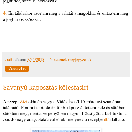
joghurtot, sózzuk, borsozzuk.
4.
Én tálaláskor szórtam meg a salátát a magokkal és öntöztem meg
a joghurtos szósszal.
Judit
dátum:
3/31/2015
Nincsenek megjegyzések:
Megosztás
Savanyú káposztás kölesfasírt
A recept
Zizi
oldalán vagy a Vidék Íze 2015 márciusi számában
található. Finom fasírt, de én több káposztát tettem bele és sütőben
sütöttem meg, mert a serpenyőben nagyon fröcsögött a fasírtoktól a
zsír. Jó nagy adag. Salátával ettük, melynek a receptje
itt
található.