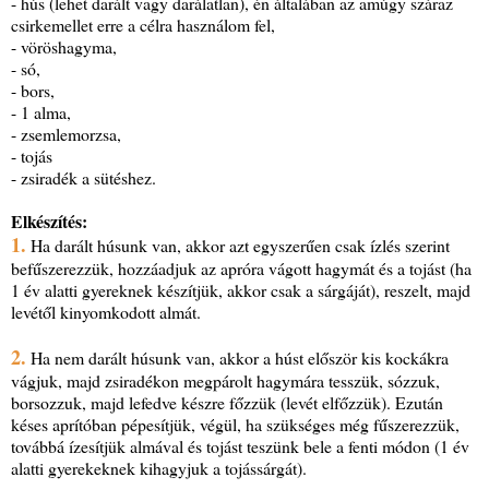
- hús (lehet darált vagy darálatlan), én általában az amúgy száraz
csirkemellet erre a célra használom fel,
- vöröshagyma,
- só,
- bors,
- 1 alma,
- zsemlemorzsa,
- tojás
- zsiradék a sütéshez.
Elkészítés:
1.
Ha darált húsunk van, akkor azt egyszerűen csak ízlés szerint
befűszerezzük, hozzáadjuk az apróra vágott hagymát és a tojást (ha
1 év alatti gyereknek készítjük, akkor csak a sárgáját), reszelt, majd
levétől kinyomkodott almát.
2.
Ha nem darált húsunk van, akkor a húst először kis kockákra
vágjuk, majd zsiradékon megpárolt hagymára tesszük, sózzuk,
borsozzuk, majd lefedve készre főzzük (levét elfőzzük). Ezután
késes aprítóban pépesítjük, végül, ha szükséges még fűszerezzük,
továbbá ízesítjük almával és tojást teszünk bele a fenti módon (1 év
alatti gyerekeknek kihagyjuk a tojássárgát).