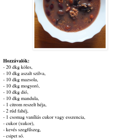
Hozzávalók:
- 20 dkg köles,
- 10 dkg aszalt szilva,
- 10 dkg mazsola,
- 10 dkg mogyoró,
- 10 dkg dió,
- 10 dkg mandula,
- 1 citrom reszelt héja,
- 2 rúd fahéj,
- 1 csomag vaníliás cukor vagy esszencia,
- cukor (xukor),
- kevés szegfűszeg,
- csipet só.