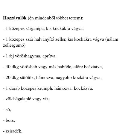
Hozzávalók
(én mindenből többet tettem):
- 1 közepes sárgarépa, kis kockákra vágva,
- 1 közepes szár halványító zeller, kis kockákra vágva (nálam
zellergumó),
- 1 fej vöröshagyma, aprítva,
- 40 dkg vörösbab vagy más babféle, előre beáztatva,
- 20 dkg sütőtök, hámozva, nagyobb kockára vágva,
- 1 darab közepes krumpli, hámozva, kockázva,
- zöldségalaplé vagy víz,
- só,
- bors,
- zsiradék,