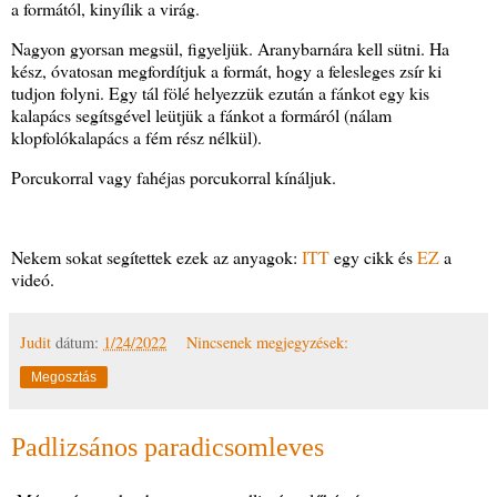
a formától, kinyílik a virág.
Nagyon gyorsan megsül, figyeljük. Aranybarnára kell sütni. Ha
kész, óvatosan megfordítjuk a formát, hogy a felesleges zsír ki
tudjon folyni. Egy tál fölé helyezzük ezután a fánkot egy kis
kalapács segítsgével leütjük a fánkot a formáról (nálam
klopfolókalapács a fém rész nélkül).
Porcukorral vagy fahéjas porcukorral kínáljuk.
Nekem sokat segítettek ezek az anyagok:
ITT
egy cikk és
EZ
a
videó.
Judit
dátum:
1/24/2022
Nincsenek megjegyzések:
Megosztás
Padlizsános paradicsomleves