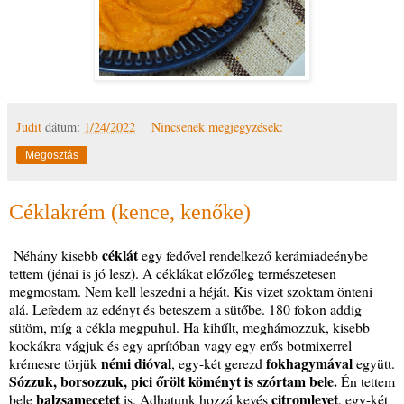
Judit
dátum:
1/24/2022
Nincsenek megjegyzések:
Megosztás
Céklakrém (kence, kenőke)
céklát
Néhány kisebb
egy fedővel rendelkező kerámiadeénybe
tettem (jénai is jó lesz). A céklákat előzőleg természetesen
megmostam. Nem kell leszedni a héját. Kis vizet szoktam önteni
alá. Lefedem az edényt és beteszem a sütőbe. 180 fokon addig
sütöm, míg a cékla megpuhul. Ha kihűlt, meghámozzuk, kisebb
kockákra vágjuk és egy aprítóban vagy egy erős botmixerrel
némi dióval
fokhagymával
krémesre törjük
, egy-két gerezd
együtt.
Sózzuk, borsozzuk, pici őrölt köményt is szórtam bele.
Én tettem
balzsamecetet
citromlevet
bele
is. Adhatunk hozzá kevés
, egy-két