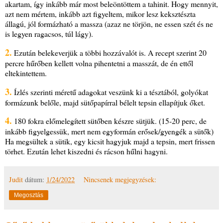
akartam, így inkább már most beleöntöttem a tahinit. Hogy mennyit,
azt nem mértem, inkább azt figyeltem, mikor lesz keksztészta
állagú, jól formázható a massza (azaz ne törjön, ne essen szét és ne
is legyen ragacsos, túl lágy).
2.
Ezután belekeverjük a többi hozzávalót is. A recept szerint 20
percre hűrőben kellett volna pihentetni a masszát, de én ettől
eltekintettem.
3.
Ízlés szerinti méretű adagokat veszünk ki a tésztából, golyókat
formázunk belőle, majd sütőpapírral bélelt tepsin ellapítjuk őket.
4.
180 fokra előmelegített sütőben készre sütjük. (15-20 perc, de
inkább figyelgessük, mert nem egyformán erősek/gyengék a sütők)
Ha megsültek a sütik, egy kicsit hagyjuk majd a tepsin, mert frissen
törhet. Ezután lehet kiszedni és rácson hűlni hagyni.
Judit
dátum:
1/24/2022
Nincsenek megjegyzések:
Megosztás