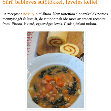
Sűrű bableves sütőtökkel, leveles kellel
A receptet a
nosalty
-n találtam. Nem tartottam a hozzávalók pontos
mennyiségét és listáját, de támpontnak ide most az eredeti receptet
írom. Finom, laktató, egészséges leves. Csak ajánlani tudom.