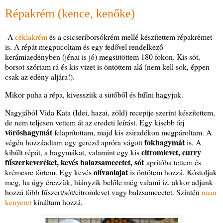
Répakrém (kence, kenőke)
A
céklakrém
és a csicseriborsókrém mellé készítettem répakrémet
is. A répát megpucoltam és egy fedővel rendelkező
kerámiaedényben (jénai is jó) megsütöttem 180 fokon. Kis sót,
borsot szórtam rá és kis vizet is öntöttem alá (nem kell sok, éppen
csak az edény aljára!).
Mikor puha a répa, kivesszük a sütőből és hűlni hagyjuk.
Nagyjából Vida Kata (Idei, hazai, zöld) receptje szerint készítettem,
de nem teljesen vettem át az eredeti leírást. Egy kisebb fej
vöröshagymát
felaprítottam, majd kis zsiradékon megpároltam. A
fokhagymát
végén hozzáadtam egy gerezd apróra vágott
is. A
citromlevet, curry
kihűlt répát, a hagymákat, valamint egy kis
fűszerkeveréket, kevés balazsamecetet, sót
aprítóba tettem és
olívaolajat
krémesre törtem. Egy kevés
is öntötem hozzá. Kóstoljuk
meg, ha úgy érezzük, hiányzik belőle még valami íz, akkor adjunk
hozzá több fűszert/sót/citromlevet vagy balzsamecetet. Szintén
naan
kenyeret
kínáltam hozzá.