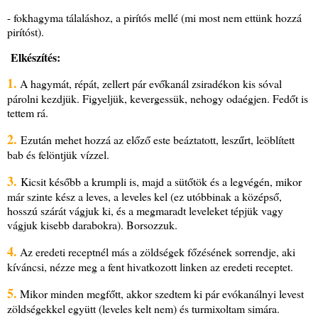
- fokhagyma tálaláshoz, a pirítós mellé (mi most nem ettünk hozzá
pirítóst).
Elkészítés:
1.
A hagymát, répát, zellert pár evőkanál zsiradékon kis sóval
párolni kezdjük. Figyeljük, kevergessük, nehogy odaégjen. Fedőt is
tettem rá.
2.
Ezután mehet hozzá az előző este beáztatott, leszűrt, leöblített
bab és felöntjük vízzel.
3.
Kicsit később a krumpli is, majd a sütőtök és a legvégén, mikor
már szinte kész a leves, a leveles kel (ez utóbbinak a középső,
hosszú szárát vágjuk ki, és a megmaradt leveleket tépjük vagy
vágjuk kisebb darabokra). Borsozzuk.
4.
Az eredeti receptnél más a zöldségek főzésének sorrendje, aki
kíváncsi, nézze meg a fent hivatkozott linken az eredeti receptet.
5.
Mikor minden megfőtt, akkor szedtem ki pár evókanálnyi levest
zöldségekkel együtt (leveles kelt nem) és turmixoltam simára.