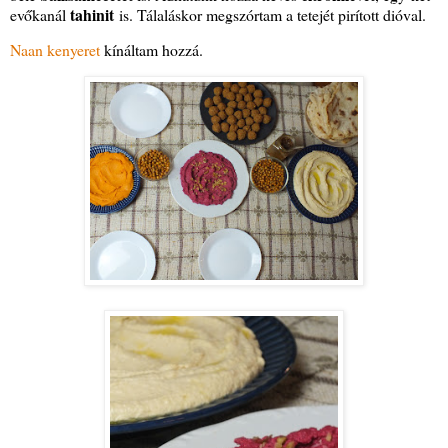
tahinit
evőkanál
is. Tálaláskor megszórtam a tetejét pirított dióval.
Naan kenyeret
kínáltam hozzá.