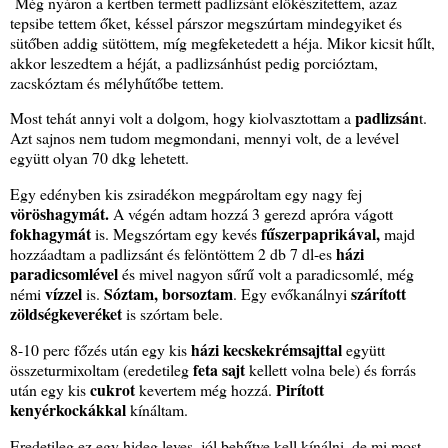
Még nyáron a kertben termett padlizsánt előkészítettem, azaz
tepsibe tettem őket, késsel párszor megszúrtam mindegyiket és
sütőben addig sütöttem, míg megfeketedett a héja. Mikor kicsit hűlt,
akkor leszedtem a héját, a padlizsánhúst pedig porcióztam,
zacskóztam és mélyhűtőbe tettem.
padlizsán
Most tehát annyi volt a dolgom, hogy kiolvasztottam a
t.
Azt sajnos nem tudom megmondani, mennyi volt, de a levével
együtt olyan 70 dkg lehetett.
Egy edényben kis zsiradékon megpároltam egy nagy fej
vöröshagymát.
A végén adtam hozzá 3 gerezd apróra vágott
fokhagymát
fűszerpaprikával,
is. Megszórtam egy kevés
majd
házi
hozzáadtam a padlizsánt és felöntöttem 2 db 7 dl-es
paradicsomlével
és mivel nagyon sűrű volt a paradicsomlé, még
vízzel
Sóztam, borsoztam
szárított
némi
is.
. Egy evőkanálnyi
zöldségkeveréket
is szórtam bele.
házi kecskekrémsajttal
8-10 perc főzés után egy kis
együtt
feta sajt
összeturmixoltam (eredetileg
kellett volna bele) és forrás
cukrot
Pirított
után egy kis
kevertem még hozzá.
kenyérkockákkal
kínáltam.
Eredetileg ez egy hideg leves, jól behűtve kell kínálni, de mi most,