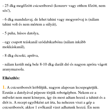
- 25 dkg megfőzött csicseriborsó (konzerv vagy otthon főzött, nem
sós!),
- 6 dkg mandulavaj, de lehet tahini vagy mogyoróvaj is (nálam
tahini volt és nem mértem a súlyát),
- 5 puha, húsos datolya,
- egy csapott teáskanál szódabikarbóna (nálam inkább
mokkáskanál),
- 8 dkg étcsoki, aprítva,
- nálam került még bele 8-10 dkg darált dió és nagyon apróra vágott
aranymazsola.
Elkészítés:
1.
A csicseriborsót leöblítjük, nagyon alaposan lecsepegtetjük.
Ezután a datolyával pépesre törjük robotgépben. Nekem ez a
művelet nem ment könnyen, így én most adtam hozzá a tahinit és a
diót is. A recept egyébként azt írta, ha nehezen viszi a gép a
csicseriborsót, akkor 1 evőkanál vizet adhatunk hozzá. Én nem