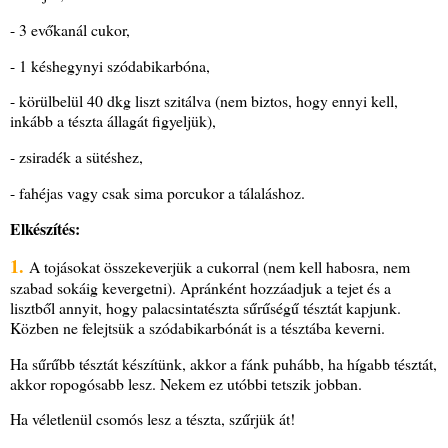
- 3 evőkanál cukor,
- 1 késhegynyi szódabikarbóna,
- körülbelül 40 dkg liszt szitálva (nem biztos, hogy ennyi kell,
inkább a tészta állagát figyeljük),
- zsiradék a sütéshez,
- fahéjas vagy csak sima porcukor a tálaláshoz.
Elkészítés:
1.
A tojásokat összekeverjük a cukorral (nem kell habosra, nem
szabad sokáig kevergetni). Apránként hozzáadjuk a tejet és a
lisztből annyit, hogy palacsintatészta sűrűségű tésztát kapjunk.
Közben ne felejtsük a szódabikarbónát is a tésztába keverni.
Ha sűrűbb tésztát készítünk, akkor a fánk puhább, ha hígabb tésztát,
akkor ropogósabb lesz. Nekem ez utóbbi tetszik jobban.
Ha véletlenül csomós lesz a tészta, szűrjük át!