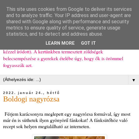
This site uses cookies from Google to deliver its services
Ízőrző
and to analyze traffic. Your IP address and user-agent are
shared with Google along with performance and security
metrics to ensure quality of service, generate usage
Kisgyerekes család kipróbált, többnyire egészséges ételeket
statistics, and to detect and address abuse.
bemutató receptjei a mindennapokra (mert a papírfecniket folyton
LEARN MORE
GOT IT
elhagyom) és gyerekeimnek ajándékba (mint régen, csak ez nem
kézzel íródott). A kertünkben termesztett zöldségek
belecsempészése a gyerekek ételébe úgy, hogy ők is örömmel
fogyasszák azt.
▼
2022. január 24., hétfő
Boldogi nagyrózsa
Férjem karácsonyra meglepett egy nagyrózsa formával, így most
már én is süthetek ilyen gyönyörű fánkokat! A fánksütőhöz való
recept sok helyen megtalálható az interneten.