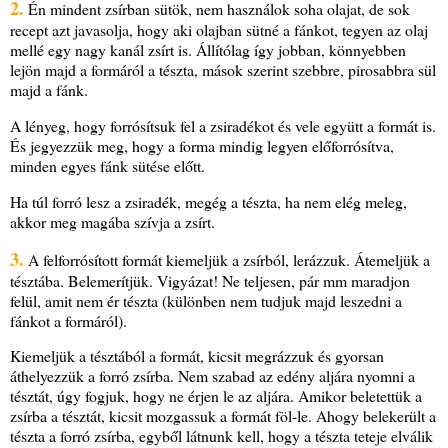
2.
Én mindent zsírban sütök, nem használok soha olajat, de sok
recept azt javasolja, hogy aki olajban sütné a fánkot, tegyen az olaj
mellé egy nagy kanál zsírt is. Állítólag így jobban, könnyebben
lejön majd a formáról a tészta, mások szerint szebbre, pirosabbra sül
majd a fánk.
A lényeg, hogy forrósítsuk fel a zsiradékot és vele együtt a formát is.
És jegyezzük meg, hogy a forma mindig legyen előforrósítva,
minden egyes fánk sütése előtt.
Ha túl forró lesz a zsiradék, megég a tészta, ha nem elég meleg,
akkor meg magába szívja a zsírt.
3.
A felforrósított formát kiemeljük a zsírból, lerázzuk. Átemeljük a
tésztába. Belemerítjük. Vigyázat! Ne teljesen, pár mm maradjon
felül, amit nem ér tészta (különben nem tudjuk majd leszedni a
fánkot a formáról).
Kiemeljük a tésztából a formát, kicsit megrázzuk és gyorsan
áthelyezzük a forró zsírba. Nem szabad az edény aljára nyomni a
tésztát, úgy fogjuk, hogy ne érjen le az aljára. Amikor beletettük a
zsírba a tésztát, kicsit mozgassuk a formát föl-le. Ahogy belekerült a
tészta a forró zsírba, egyből látnunk kell, hogy a tészta teteje elválik