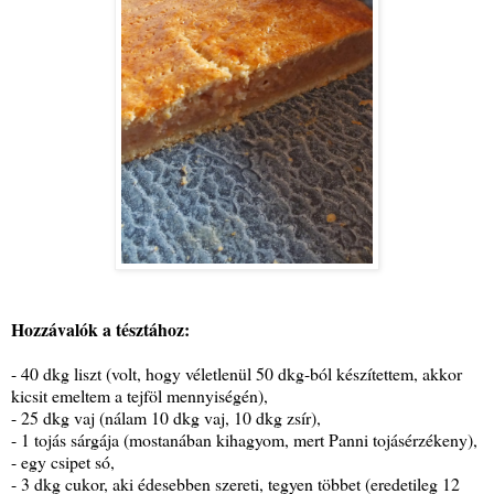
Hozzávalók a tésztához:
- 40 dkg liszt (volt, hogy véletlenül 50 dkg-ból készítettem, akkor
kicsit emeltem a tejföl mennyiségén),
- 25 dkg vaj (nálam 10 dkg vaj, 10 dkg zsír),
- 1 tojás sárgája (mostanában kihagyom, mert Panni tojásérzékeny),
- egy csipet só,
- 3 dkg cukor, aki édesebben szereti, tegyen többet (eredetileg 12