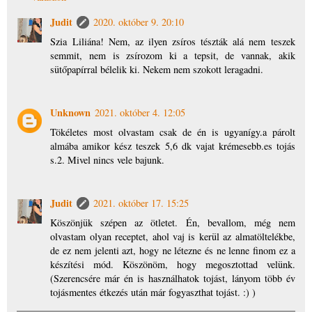
Judit
2020. október 9. 20:10
Szia Liliána! Nem, az ilyen zsíros tészták alá nem teszek
semmit, nem is zsírozom ki a tepsit, de vannak, akik
sütőpapírral bélelik ki. Nekem nem szokott leragadni.
Unknown
2021. október 4. 12:05
Tökéletes most olvastam csak de én is ugyanígy.a párolt
almába amikor kész teszek 5,6 dk vajat krémesebb.es tojás
s.2. Mivel nincs vele bajunk.
Judit
2021. október 17. 15:25
Köszönjük szépen az ötletet. Én, bevallom, még nem
olvastam olyan receptet, ahol vaj is kerül az almatöltelékbe,
de ez nem jelenti azt, hogy ne létezne és ne lenne finom ez a
készítési mód. Köszönöm, hogy megosztottad velünk.
(Szerencsére már én is használhatok tojást, lányom több év
tojásmentes étkezés után már fogyaszthat tojást. :) )