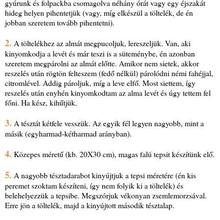
gyúrunk és folpackba csomagolva néhány órát vagy egy éjszakát
hideg helyen pihentetjük (vagy, míg elkészül a töltelék, de én
jobban szeretem tovább pihentetni).
2.
A töltelékhez az almát megpucoljuk, lereszeljük. Van, aki
kinyomkodja a levét és már teszi is a süteménybe, én azonban
szeretem megpárolni az almát előtte. Amikor nem sietek, akkor
reszelés után rögtön felteszem (fedő nélkül) párolódni némi fahéjjal,
citromlével. Addig pároljuk, míg a leve elfő. Most siettem, így
reszelés után enyhén kinyomkodtam az alma levét és úgy tettem fel
főni. Ha kész, kihűtjük.
3.
A tésztát kétfele vesszük. Az egyik fél legyen nagyobb, mint a
másik (egyharmad-kétharmad arányban).
4.
Közepes méretű (kb. 20X30 cm), magas falú tepsit készítünk elő.
5.
A nagyobb tésztadarabot kinyújtjuk a tepsi méretére (én kis
peremet szoktam készíteni, így nem folyik ki a töltelék) és
belehelyezzük a tepsibe. Megszórjuk vékonyan zsemlemorzsával.
Erre jön a töltelék, majd a kinyújtott második tésztalap.