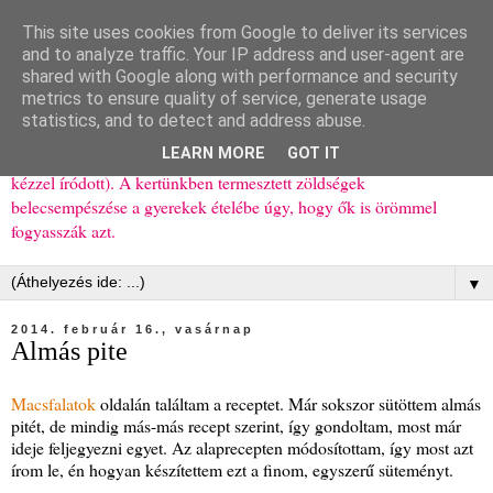
This site uses cookies from Google to deliver its services
Ízőrző
and to analyze traffic. Your IP address and user-agent are
shared with Google along with performance and security
metrics to ensure quality of service, generate usage
Kisgyerekes család kipróbált, többnyire egészséges ételeket
statistics, and to detect and address abuse.
bemutató receptjei a mindennapokra (mert a papírfecniket folyton
LEARN MORE
GOT IT
elhagyom) és gyerekeimnek ajándékba (mint régen, csak ez nem
kézzel íródott). A kertünkben termesztett zöldségek
belecsempészése a gyerekek ételébe úgy, hogy ők is örömmel
fogyasszák azt.
▼
2014. február 16., vasárnap
Almás pite
Macsfalatok
oldalán találtam a receptet. Már sokszor sütöttem almás
pitét, de mindig más-más recept szerint, így gondoltam, most már
ideje feljegyezni egyet. Az alaprecepten módosítottam, így most azt
írom le, én hogyan készítettem ezt a finom, egyszerű süteményt.