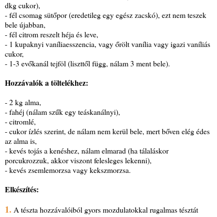
dkg cukor),
- fél csomag sütőpor (eredetileg egy egész zacskó), ezt nem teszek
bele újabban,
- fél citrom reszelt héja és leve,
- 1 kupaknyi vaníliaesszencia, vagy őrölt vanília vagy igazi vaníliás
cukor,
- 1-3 evőkanál tejföl (liszttől függ, nálam 3 ment bele).
Hozzávalók a töltelékhez:
- 2 kg alma,
- fahéj (nálam szűk egy teáskanálnyi),
- citromlé,
- cukor ízlés szerint, de nálam nem kerül bele, mert bőven elég édes
az alma is,
- kevés tojás a kenéshez, nálam elmarad (ha tálaláskor
porcukrozzuk, akkor viszont felesleges lekenni),
- kevés zsemlemorzsa vagy kekszmorzsa.
Elkészítés:
1.
A tészta hozzávalóiból gyors mozdulatokkal rugalmas tésztát