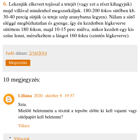
6.
Lekenjük elkevert tojással a tetejét (vagy ezt a részt kihagyjuk)
majd villával mindenhol megszurkáljuk. 180-200 fokos sütőben kb.
30-40 percig sütjük (a teteje szép aranybarna legyen). Nálam a sütő
eléggé megbízhatatlan és gyenge, így én kezdetben légkeverve
sütöttem 180 fokon, majd 10-15 perc múlva, mikor kezdett egy kis
színe lenni, mérsékeltem a lángot 160 fokra (szintén légkeverve).
Judit
dátum:
2/16/2014
Megosztás
10 megjegyzés:
Liliána
2020. október 9. 19:57
Szia.
Mielőtt beletenném a tésztát a tepsibe előtte ki kell vajazni vagy
sütőpapírt kell beletenni?
Válasz
Válaszok