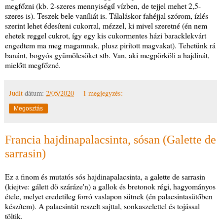
megfőzni (kb. 2-szeres mennyiségű vízben, de tejjel mehet 2,5-
szeres is). Teszek bele vaníliát is. Tálaláskor fahéjjal szórom, ízlés
szerint lehet édesíteni cukorral, mézzel, ki mivel szeretné (én nem
ehetek reggel cukrot, így egy kis cukormentes házi baracklekvárt
engedtem ma meg magamnak, plusz pirított magvakat). Tehetünk rá
banánt, bogyós gyümölcsöket stb. Van, aki megpörköli a hajdinát,
mielőtt megfőzné.
Judit
dátum:
2/05/2020
1 megjegyzés:
Megosztás
Francia hajdinapalacsinta, sósan (Galette de
sarrasin)
Ez a finom és mutatós sós hajdinapalacsinta, a galette de sarrasin
(kiejtve: gálett dö száráze'n) a gallok és bretonok régi, hagyományos
étele, melyet eredetileg forró vaslapon sütnek (én palacsintasütőben
készítem). A palacsintát reszelt sajttal, sonkaszelettel és tojással
töltik.