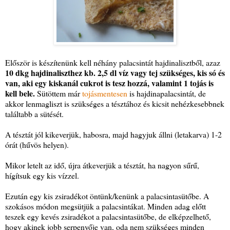
Először is készítenünk kell néhány palacsintát hajdinalisztből, azaz
10 dkg hajdinaliszthez kb. 2,5 dl víz vagy tej szükséges, kis só és
van, aki egy kiskanál cukrot is tesz hozzá, valamint 1 tojás is
kell bele.
Sütöttem már
tojásmentesen
is hajdinapalacsintát, de
akkor lenmagliszt is szükséges a tésztához és kicsit nehézkesebbnek
találtabb a sütését.
A tésztát jól kikeverjük, habosra, majd hagyjuk állni (letakarva) 1-2
órát (hűvös helyen).
Mikor letelt az idő, újra átkeverjük a tésztát, ha nagyon sűrű,
hígítsuk egy kis vízzel.
Ezután egy kis zsiradékot öntünk/kenünk a palacsintasütőbe. A
szokásos módon megsütjük a palacsintákat. Minden adag előtt
teszek egy kevés zsiradékot a palacsintasütőbe, de elképzelhető,
hogy akinek jobb serpenyője van, oda nem szükséges minden