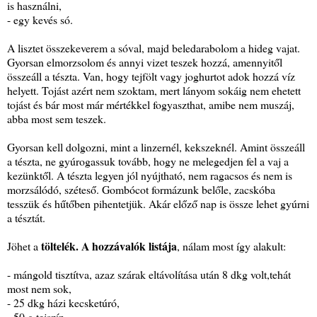
is használni,
- egy kevés só.
A lisztet összekeverem a sóval, majd beledarabolom a hideg vajat.
Gyorsan elmorzsolom és annyi vizet teszek hozzá, amennyitől
összeáll a tészta. Van, hogy tejfölt vagy joghurtot adok hozzá víz
helyett. Tojást azért nem szoktam, mert lányom sokáig nem ehetett
tojást és bár most már mértékkel fogyaszthat, amibe nem muszáj,
abba most sem teszek.
Gyorsan kell dolgozni, mint a linzernél, kekszeknél. Amint összeáll
a tészta, ne gyúrogassuk tovább, hogy ne melegedjen fel a vaj a
kezünktől. A tészta legyen jól nyújtható, nem ragacsos és nem is
morzsálódó, széteső. Gombócot formázunk belőle, zacskóba
tesszük és hűtőben pihentetjük. Akár előző nap is össze lehet gyúrni
a tésztát.
töltelék. A hozzávalók listája
Jöhet a
, nálam most így alakult:
- mángold tisztítva, azaz szárak eltávolítása után 8 dkg volt,tehát
most nem sok,
- 25 dkg házi kecsketúró,
- 50 g tejszín,