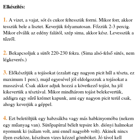
Elkészítés:
1.
A vizet, a vajat, sót és cukor feltesszük forrni. Mikor forr, akkor
tesszük bele a lisztet. Keverjük folyamatosan. Főzzük 2-3 percig.
Mikor elválik az edény falától, szép sima, akkor kész. Levesszük a
tűzről.
2.
Bekapcsoljuk a sütőt 220-230 fokra. (Sima alsó-felső sütés, nem
légkeverés.)
3.
Előkészítjük a tojásokat (ezalatt egy nagyon picit hűl a tészta, ez
maximum 1 perc), majd egyesével jól eldolgozzuk a tojásokat a
masszával. Csak akkor adjuk hozzá a következő tojást, ha jól
kikevertük a tésztával. Mikor mindhárom tojást belekevertük,
addigra egy sűrű krémet kapunk, ami egy nagyon picit terül csak,
ahogy keverjük a géppel.
4.
Ezt beletöltjük egy habzsákba vagy más habkinyomóba (nekem
egy műanyag van). Sütőpapírral bélelt tepsire kb. diónyi halmokat
nyomunk ki (nálam volt, ami ennél nagyobb volt). Akinek nincs
ilyen eszköze, készítsen vizes kézzel gömböket. Jó távol kell