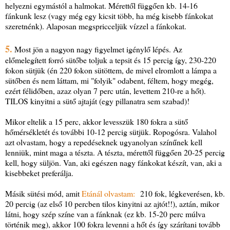
helyezni egymástól a halmokat. Mérettől függően kb. 14-16
fánkunk lesz (vagy még egy kicsit több, ha még kisebb fánkokat
szeretnénk). Alaposan megspricceljük vízzel a fánkokat.
5.
Most jön a nagyon nagy figyelmet igénylő lépés. Az
előmelegített forró sütőbe toljuk a tepsit és 15 percig így, 230-220
fokon sütjük (én 220 fokon sütöttem, de mivel elromlott a lámpa a
sütőben és nem láttam, mi "folyik" odabent, féltem, hogy megég,
ezért félidőben, azaz olyan 7 perc után, levettem 210-re a hőt).
TILOS kinyitni a sütő ajtaját (egy pillanatra sem szabad)!
Mikor eltelik a 15 perc, akkor levesszük 180 fokra a sütő
hőmérsékletét és további 10-12 percig sütjük. Ropogósra. Valahol
azt olvastam, hogy a repedéseknek ugyanolyan színűnek kell
lenniük, mint maga a tészta. A tészta, mérettől függően 20-25 percig
kell, hogy süljön. Van, aki egészen nagy fánkokat készít, van, aki a
kisebbeket preferálja.
Másik sütési mód, amit
Etánál olvastam:
210 fok, légkeverésen, kb.
20 percig (az első 10 percben tilos kinyitni az ajtót!!), aztán, mikor
látni, hogy szép színe van a fánknak (ez kb. 15-20 perc múlva
történik meg), akkor 100 fokra levenni a hőt és így szárítani tovább