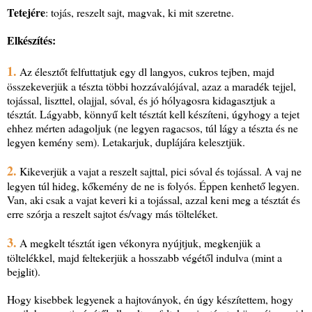
Tetejére
: tojás, reszelt sajt, magvak, ki mit szeretne.
Elkészítés:
1.
Az élesztőt felfuttatjuk egy dl langyos, cukros tejben, majd
összekeverjük a tészta többi hozzávalójával, azaz a maradék tejjel,
tojással, liszttel, olajjal, sóval, és jó hólyagosra kidagasztjuk a
tésztát. Lágyabb, könnyű kelt tésztát kell készíteni, úgyhogy a tejet
ehhez mérten adagoljuk (ne legyen ragacsos, túl lágy a tészta és ne
legyen kemény sem). Letakarjuk, duplájára kelesztjük.
2.
Kikeverjük a vajat a reszelt sajttal, pici sóval és tojással. A vaj ne
legyen túl hideg, kőkemény de ne is folyós. Éppen kenhető legyen.
Van, aki csak a vajat keveri ki a tojással, azzal keni meg a tésztát és
erre szórja a reszelt sajtot és/vagy más tölteléket.
3.
A megkelt tésztát igen vékonyra nyújtjuk, megkenjük a
töltelékkel, majd feltekerjük a hosszabb végétől indulva (mint a
bejglit).
Hogy kisebbek legyenek a hajtoványok, én úgy készítettem, hogy