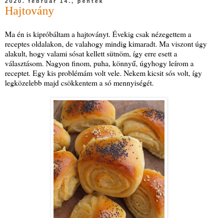
2020. február 14., péntek
Hajtovány
Ma én is kipróbáltam a hajtoványt. Évekig csak nézegettem a
receptes oldalakon, de valahogy mindig kimaradt. Ma viszont úgy
alakult, hogy valami sósat kellett sütnöm, így erre esett a
választásom. Nagyon finom, puha, könnyű, úgyhogy leírom a
receptet. Egy kis problémám volt vele. Nekem kicsit sós volt, így
legközelebb majd csökkentem a só mennyiségét.