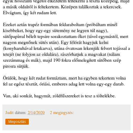
egyik hosszanti végétől elkezdtem feltekerni a tészta közepéig, majd
a másik oldalról is feltekertem. Középen találkoztak a tekercsek.
Elvágtam, így két rudam lett.
Ezeket aztán trapéz formában feldaraboltam (próbáltam minél
kisebbeket, hogy egy-egy sütemény ne legyen túl nagy),
sütőpapírral bélelt tepsire sorakoztattam őket (távol egymástól, mert
nagyon megnőnek sütés után). Egy félórát hagyjuk kelni
(konyharuhával letakarva), utána óvatosan lekenjük felvert tojással a
tetejét (ne folyjon az oldalára), rászórhatjuk a magvakat (nálam
szezámmag és mák), majd 190 fokra előmelegített sütőben szép
pirosra sütjük.
Örülök, hogy két rudat formáztam, mert ha egyben tekertem volna
fel az egész tésztát, óriási, emberes adag lett volna egy-egy darab.
Van, aki sonkát, hagymát, zöldfűszereket is tesz a töltelékbe.
Judit
dátum:
2/14/2020
2 megjegyzés:
Megosztás