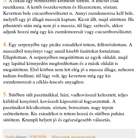
A céklát egy botmixerrel krémesre törtem. A lencsét csak
rusztikusra. A kettőt összekevertem és fűszereztem, sóztam.
Kevertem bele csicseriborsólisztet is. Annyi zsemlemorzsa kell bele,
melytől egy jó állagú masszát kaptam. Kicsit állt, majd sütöttem. Ha
pihentetés után még nem jó a massza, túl lágy, szétesős, akkor
adjunk hozzá még egy kis zsemlemorzsát vagy csicseriborsólisztet.
4.
Egy serpenyőbe egy picike zsiradékot tettem, felforrósítottam. A
masszából tenyérnyi vagy annál kisebb fasírtokat formáztam.
Ellapítottam. A serpenyőben megsütöttem az egyik oldalát, majd
egy lapáttal könnyedén megfordítottam és a másik oldalát is
megsütöttem. Első körben nem lett elég jó a massza állaga, nehezen
tudtam fordítani, túl lágy volt, így kevertem még egy kis
zsemlemorzsát a céklás-lencsés anyaghoz.
5.
Sütőben sült pasztinákkal, házi, vadkovásszal kelesztett, teljes
kiőrlésű kenyérrel, kovászolt káposztával fogyasztottuk. A
pasztinákot felcsíkoztam, sóztam, borsoztam, nagy tepsin
szétterítettem. Kis zsiradékot is tettem hozzá és sütőben puhára
sütöttem. Krumpli helyett jó és egészségesebb választás.
Judit
dátum:
2/28/2020
Nincsenek megjegyzések: