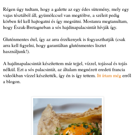
Régen úgy tudtam, hogy a galette az egy édes sütemény, mely egy
vajas tésztából áll, gyümölccsel van megtöltve, a széleit pedig
körben fel kell hajtogatni és így megsütni. Mostanra megtanultam,
hogy Észak-Bretagneban a sós hajdinapalacsintát hívják így.
Gluténmentes étel, így az arra érzékenyek is fogyaszthatják (csak
arra kell figyelni, hogy garantáltan gluténmentes lisztet
használjunk!).
A hajdinapalacsintát készítettem már tejjel, vízzel, tojással és tojás
nélkül. Ezt a sós palacsintát, az általam megnézett eredeti francia
videókban vízzel készítették, így én is így tettem.
Itt írtam még
erről
a blogon.