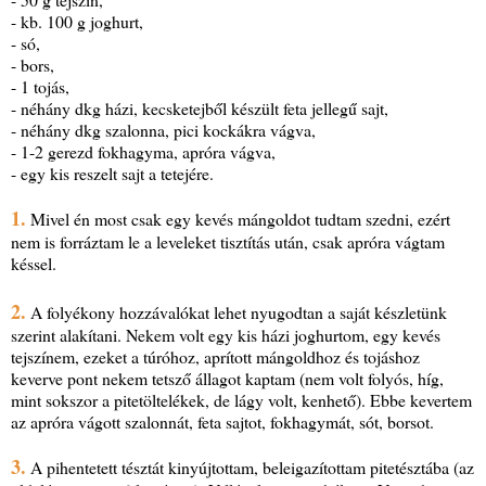
- kb. 100 g joghurt,
- só,
- bors,
- 1 tojás,
- néhány dkg házi, kecsketejből készült feta jellegű sajt,
- néhány dkg szalonna, pici kockákra vágva,
- 1-2 gerezd fokhagyma, apróra vágva,
- egy kis reszelt sajt a tetejére.
1.
Mivel én most csak egy kevés mángoldot tudtam szedni, ezért
nem is forráztam le a leveleket tisztítás után, csak apróra vágtam
késsel.
2.
A folyékony hozzávalókat lehet nyugodtan a saját készletünk
szerint alakítani. Nekem volt egy kis házi joghurtom, egy kevés
tejszínem, ezeket a túróhoz, aprított mángoldhoz és tojáshoz
keverve pont nekem tetsző állagot kaptam (nem volt folyós, híg,
mint sokszor a pitetöltelékek, de lágy volt, kenhető). Ebbe kevertem
az apróra vágott szalonnát, feta sajtot, fokhagymát, sót, borsot.
3.
A pihentetett tésztát kinyújtottam, beleigazítottam pitetésztába (az