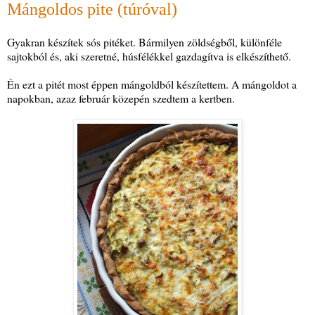
Mángoldos pite (túróval)
Gyakran készítek sós pitéket. Bármilyen zöldségből, különféle
sajtokból és, aki szeretné, húsfélékkel gazdagítva is elkészíthető.
Én ezt a pitét most éppen mángoldból készítettem. A mángoldot a
napokban, azaz február közepén szedtem a kertben.