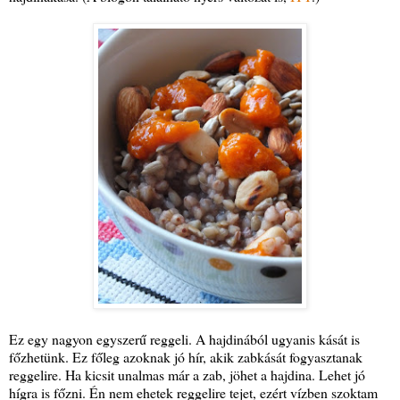
Ez egy nagyon egyszerű reggeli. A hajdinából ugyanis kását is
főzhetünk. Ez főleg azoknak jó hír, akik zabkását fogyasztanak
reggelire. Ha kicsit unalmas már a zab, jöhet a hajdina. Lehet jó
hígra is főzni. Én nem ehetek reggelire tejet, ezért vízben szoktam