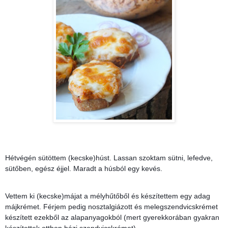
Hétvégén sütöttem (kecske)húst. Lassan szoktam sütni, lefedve,
sütőben, egész éjjel. Maradt a húsból egy kevés.
Vettem ki (kecske)májat a mélyhűtőből és készítettem egy adag
májkrémet. Férjem pedig nosztalgiázott és melegszendvicskrémet
készített ezekből az alapanyagokból (mert gyerekkorában gyakran
készítettek otthon házi szendvicskrémet).