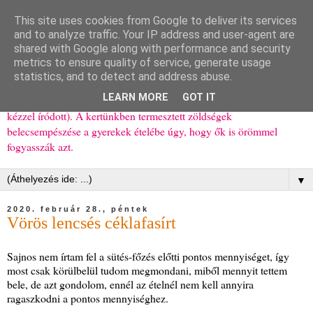
This site uses cookies from Google to deliver its services
Ízőrző
and to analyze traffic. Your IP address and user-agent are
shared with Google along with performance and security
metrics to ensure quality of service, generate usage
Kisgyerekes család kipróbált, többnyire egészséges ételeket
statistics, and to detect and address abuse.
bemutató receptjei a mindennapokra (mert a papírfecniket folyton
LEARN MORE
GOT IT
elhagyom) és gyerekeimnek ajándékba (mint régen, csak ez nem
kézzel íródott). A kertünkben termesztett zöldségek
belecsempészése a gyerekek ételébe úgy, hogy ők is örömmel
fogyasszák azt.
▼
2020. február 28., péntek
Vörös lencsés céklafasírt
Sajnos nem írtam fel a sütés-főzés előtti pontos mennyiséget, így
most csak körülbelül tudom megmondani, miből mennyit tettem
bele, de azt gondolom, ennél az ételnél nem kell annyira
ragaszkodni a pontos mennyiséghez.