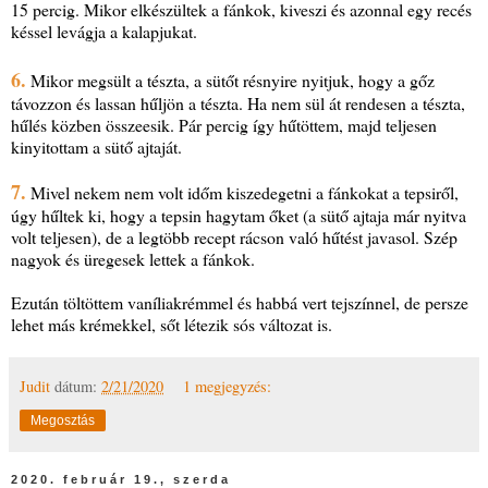
15 percig. Mikor elkészültek a fánkok, kiveszi és azonnal egy recés
késsel levágja a kalapjukat.
6.
Mikor megsült a tészta, a sütőt résnyire nyitjuk, hogy a gőz
távozzon és lassan hűljön a tészta. Ha nem sül át rendesen a tészta,
hűlés közben összeesik. Pár percig így hűtöttem, majd teljesen
kinyitottam a sütő ajtaját.
7.
Mivel nekem nem volt időm kiszedegetni a fánkokat a tepsiről,
úgy hűltek ki, hogy a tepsin hagytam őket (a sütő ajtaja már nyitva
volt teljesen), de a legtöbb recept rácson való hűtést javasol. Szép
nagyok és üregesek lettek a fánkok.
Ezután töltöttem vaníliakrémmel és habbá vert tejszínnel, de persze
lehet más krémekkel, sőt létezik sós változat is.
Judit
dátum:
2/21/2020
1 megjegyzés:
Megosztás
2020. február 19., szerda