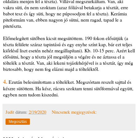
oldalára menjen fel a tészta). Villával megszurkáltam. Van, aki
vakra süti, én nem szoktam (azaz fóliával betakarja a tésztát, erre
babot tesz és így süti, hogy ne púposodjon fel a tészta). Kerámia
piteformám van, ebben nagyon jó sütni, nem ragad, tapad le a
pitetészta.
Előmelegített sütőben kicsit megsütöttem. 190 fokon elősütjük (a
tészta felülete száraz tapintású és egy enyhe színt kap, bár ezt teljes
kiőrlésű liszt esetén nehéz megállapítani). Kb. 10-15 perc. Azért kell
elősütni, hogy a tészta jól megsüljön a végére és ne áztassa el a
töltelék a tésztát. Van, aki lekeni tojásfehérjével is a tésztát, így még
biztosabb, hogy nem fog elázni majd a tölteléktől.
4.
Ezután belesimítottam a tölteléket. Megszórtam reszelt sajttal és
készre sütöttem. Ha kész, rácsra szoktam tenni sütőformával együtt,
egyben nem tudom kiszedni.
Judit
dátum:
2/19/2020
Nincsenek megjegyzések:
Megosztás