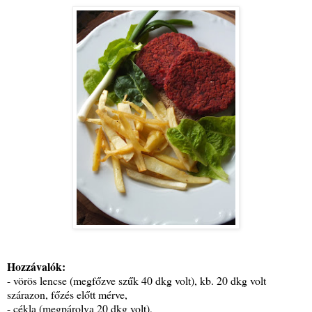
Hozzávalók:
- vörös lencse (megfőzve szűk 40 dkg volt), kb. 20 dkg volt
szárazon, főzés előtt mérve,
- cékla (megpárolva 20 dkg volt),