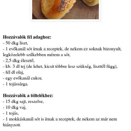
Hozzávalók fél adaghoz:
- 50 dkg liszt,
- 1 evőkanál sót írnak a receptek, de nekem ez soknak bizonyult,
legközelebb szűkebben mérem a sót,
- 2,5 dkg élesztő,
- kb. 3 dl tej (de lehet, kicsit többre lesz szükség, liszttől függ),
- fél dl olaj,
- egy evőkanál cukor,
- 1 tojássárga.
Hozzávalók a töltelékhez:
- 15 dkg sajt, reszelve,
- 10 dkg vaj,
- 1 tojás,
- 1 mokkáskanál sót is írnak a receptek, de nekem az már nem
hiányzott.