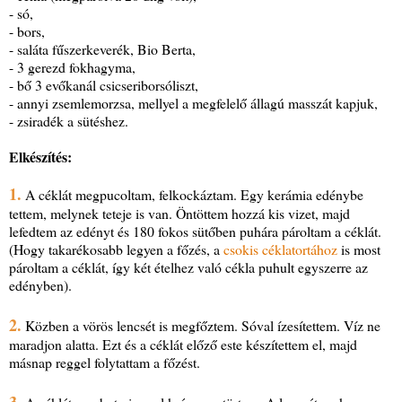
- só,
- bors,
- saláta fűszerkeverék, Bio Berta,
- 3 gerezd fokhagyma,
- bő 3 evőkanál csicseriborsóliszt,
- annyi zsemlemorzsa, mellyel a megfelelő állagú masszát kapjuk,
- zsiradék a sütéshez.
Elkészítés:
1.
A céklát megpucoltam, felkockáztam. Egy kerámia edénybe
tettem, melynek teteje is van. Öntöttem hozzá kis vizet, majd
lefedtem az edényt és 180 fokos sütőben puhára pároltam a céklát.
(Hogy takarékosabb legyen a főzés, a
csokis céklatortához
is most
pároltam a céklát, így két ételhez való cékla puhult egyszerre az
edényben).
2.
Közben a vörös lencsét is megfőztem. Sóval ízesítettem. Víz ne
maradjon alatta. Ezt és a céklát előző este készítettem el, majd
másnap reggel folytattam a főzést.
3.