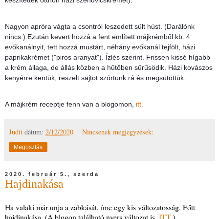
Nagyon apróra vágta a csontról leszedett sült húst. (Darálónk
nincs.) Ezután kevert hozzá a fent említett májkrémből kb. 4
evőkanálnyit, tett hozzá mustárt, néhány evőkanál tejfölt, házi
paprikakrémet ("piros aranyat"). Ízlés szerint. Frissen kissé hígabb
a krém állaga, de állás közben a hűtőben sűrűsödik. Házi kovászos
kenyérre kentük, reszelt sajtot szórtunk rá és megsütöttük.
A májkrém receptje fenn van a blogomon,
itt.
Judit
dátum:
2/12/2020
Nincsenek megjegyzések:
Megosztás
2020. február 5., szerda
Hajdinakása
Ha valaki már unja a zabkását, íme egy kis változatosság. Főtt
hajdinakása. (A blogon található nyers változat is,
ITT
.)