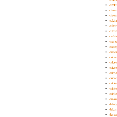
cirokl
citro
citro
cukki
cukor-
cukor
csalán
csász
cseré
csere
csicse
csicse
csicse
csics
csirke
csirk
csirke
csirk
csoko
datol
dekor
dessze