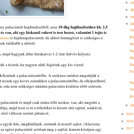
m
►
áp
►
má
►
fe
▼
10 dkg hajdinaliszthez kb. 2,5
ny palacsintát hajdinalisztből, azaz
Vö
ó és van, aki egy kiskanál cukrot is tesz hozzá, valamint 1 tojás is
Ké
ntesen
is hajdinapalacsintát, de akkor lenmagliszt is szükséges a
ek találtabb a sütését.
Má
Ha
a, majd hagyjuk állni (letakarva) 1-2 órát (hűvös helyen).
Me
jük a tésztát, ha nagyon sűrű, hígítsuk egy kis vízzel.
Ha
Fr
nk/kenünk a palacsintasütőbe. A szokásos módon megsütjük a
t teszek egy kevés zsiradékot a palacsintasütőbe, de elképzelhető,
Haj
, oda nem szükséges minden palacsinta kisütése előtt zsírozni,
Vö
Kr
 palacsintát és majd csak utána tölti azokat, van, aki megsüti a
ja
►
tja, majd teszi is rá a tölteléket és készre süti sajttal, sonkával,
első változat szerint jártam el.
201
►
201
►
a egyik fele, megfordítjuk, szórunk rá reszelt sajtot. (Alacsony
201
►
az egész palacsintát szórtam meg a sajttal, hanem középen egy