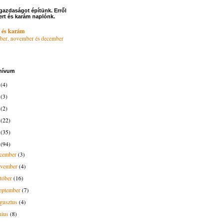
gazdaságot építünk. Erről
ert és karám naplónk.
 és karám
ber, november és december
hívum
6
(4)
4
(3)
3
(2)
2
(22)
1
(35)
0
(94)
ecember
(3)
ovember
(4)
tóber
(16)
eptember
(7)
gusztus
(4)
nius
(8)