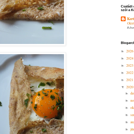
Családi 
szól a K
Kert
Októ
8 éve
Blogarc
202
►
202
►
202
►
202
►
202
►
202
▼
d
►
n
►
ok
►
sz
►
au
►
jú
►