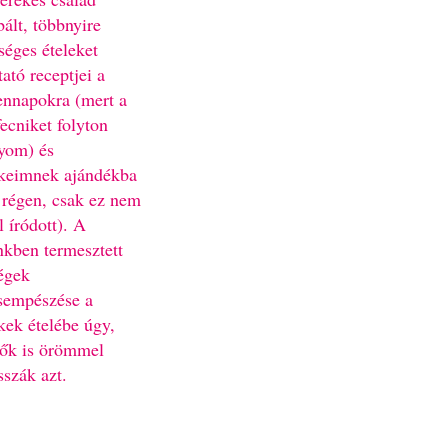
bált, többnyire
séges ételeket
ató receptjei a
nnapokra (mert a
fecniket folyton
yom) és
keimnek ajándékba
 régen, csak ez nem
l íródott). A
nkben termesztett
égek
sempészése a
kek ételébe úgy,
ők is örömmel
sszák azt.