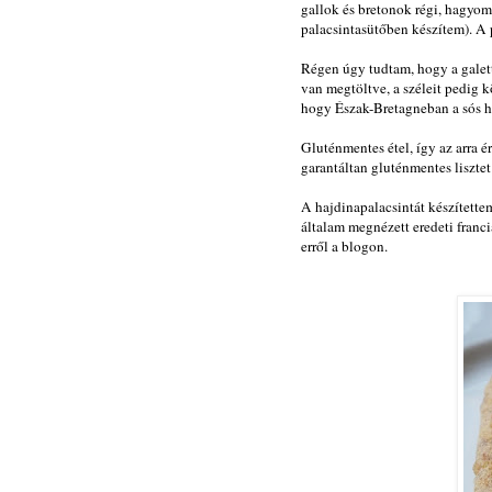
gallok és bretonok régi, hagyomá
palacsintasütőben készítem). A pa
Régen úgy tudtam, hogy a galett
van megtöltve, a széleit pedig 
hogy Észak-Bretagneban a sós ha
Gluténmentes étel, így az arra é
garantáltan gluténmentes lisztet
A hajdinapalacsintát készítettem m
általam megnézett eredeti franci
erről a blogon.