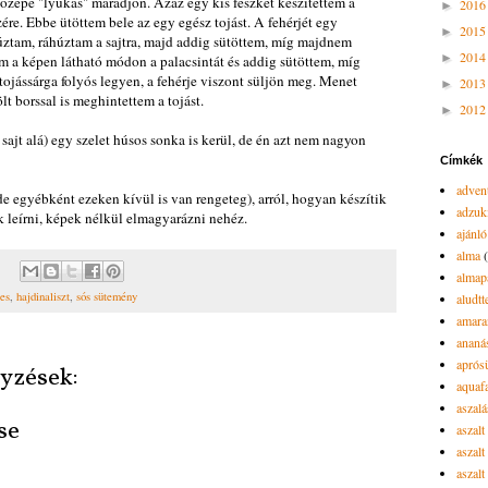
özepe "lyukas" maradjon. Azaz egy kis fészket készítettem a
201
►
zére. Ebbe ütöttem bele az egy egész tojást. A fehérjét egy
201
►
húztam, ráhúztam a sajtra, majd addig sütöttem, míg majdnem
201
►
am a képen látható módon a palacsintát és addig sütöttem, míg
ojássárga folyós legyen, a fehérje viszont süljön meg. Menet
201
►
ölt borssal is meghintettem a tojást.
201
►
a sajt alá) egy szelet húsos sonka is kerül, de én azt nem nagyon
Címkék
advent
e egyébként ezeken kívül is van rengeteg), arról, hogyan készítik
adzuk
k leírni, képek nélkül elmagyarázni nehéz.
ajánló
alma
almap
es
,
hajdinaliszt
,
sós sütemény
aludtt
amara
ananá
aprós
yzések:
aquaf
aszalá
se
aszalt
aszal
aszal