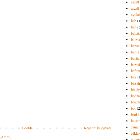
aszalt
aszalt
avoká
bab
(
baba
babak
balzs
banán
barna 
batáta
bazsa
befőz
birs
(
birsa
bivaly
bodza
bográ
bor
(2
brokk
bulgu
camem
Főoldal
Régebbi bejegyzés
cékla
 (Atom)
chutn