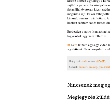
kisebb körben úgy, hogy a kör k
sajtból a palacsinta középső rés
fakanállal óvatosan kicsit szét
megsült a sajt. Ekkor felhajtott
késznek nem nyilvánítottam. A t
közben szórtam sót és frissen őr
Eredetileg a sajtra (van, akinél 
fogyasztok, így nem tettem rá.
Itt
és
itt
látható egy-egy videó (d
a galette-et. Nem bonyolult, csa
Bejegyezte:
Judit
dátum:
2/05/2020
Címkék:
desszert
,
édesség
,
gluténment
Nincsenek megjeg
Megjegyzés küldé