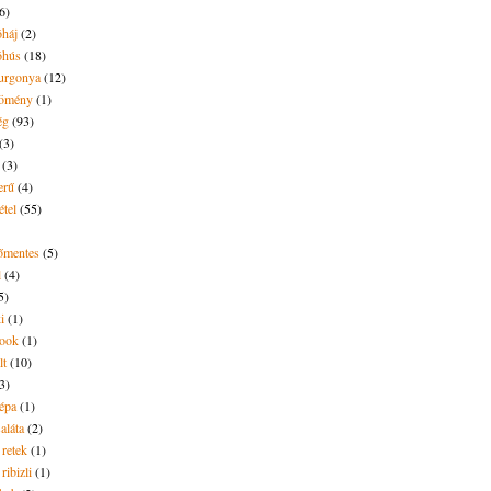
6)
óháj
(2)
óhús
(18)
urgonya
(12)
kömény
(1)
ég
(93)
(3)
(3)
erű
(4)
étel
(55)
tőmentes
(5)
l
(4)
5)
i
(1)
ook
(1)
lt
(10)
3)
répa
(1)
saláta
(2)
 retek
(1)
ribizli
(1)