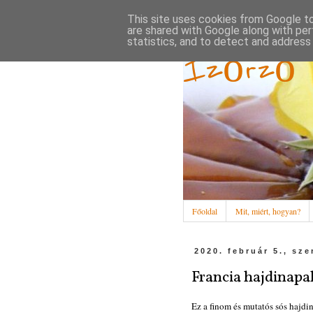
This site uses cookies from Google to 
are shared with Google along with per
statistics, and to detect and address
Ízőrző
Főoldal
Mit, miért, hogyan?
2020. február 5., sze
Francia hajdinapal
Ez a finom és mutatós sós hajdina