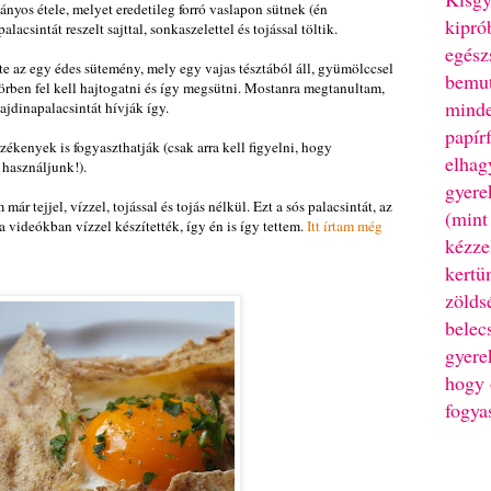
nyos étele, melyet eredetileg forró vaslapon sütnek (én
kipró
lacsintát reszelt sajttal, sonkaszelettel és tojással töltik.
egész
e az egy édes sütemény, mely egy vajas tésztából áll, gyümölccsel
bemut
körben fel kell hajtogatni és így megsütni. Mostanra megtanultam,
minde
jdinapalacsintát hívják így.
papír
rzékenyek is fogyaszthatják (csak arra kell figyelni, hogy
elhag
 használjunk!).
gyere
ár tejjel, vízzel, tojással és tojás nélkül. Ezt a sós palacsintát, az
(mint
a videókban vízzel készítették, így én is így tettem.
Itt írtam még
kézze
kertü
zölds
belec
gyere
hogy 
fogya