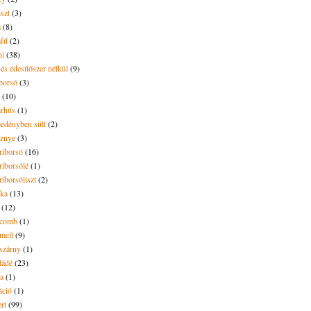
iszt
(3)
m
(8)
mfű
(2)
ni
(38)
és édesítőszer nélkül
(9)
borsó
(3)
(10)
árhús
(1)
pedényben sült
(2)
sznye
(3)
riborsó
(16)
riborsólé
(1)
riborsóliszt
(2)
óka
(13)
(12)
ecomb
(1)
mell
(9)
eszárny
(1)
ládé
(23)
ya
(1)
áció
(1)
rt
(99)