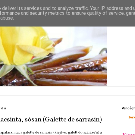
deliver its services and to analyze traffic. Your IP address and
formance and security metrics to ensure quality of service, ge
 abuse.
rda
Vendég
Tork
acsinta, sósan (Galette de sarrasin)
palacsinta, a galette de sarrasin (kiejtve: gálett dö száráze'n) a
Kisgy