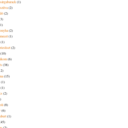
 sárgabarack
(1)
 szilva
(2)
dó
(2)
13)
(1)
onyha
(2)
amecet
(1)
(1)
rizsliszt
(2)
(10)
likom
(6)
és
(38)
12)
lma
(15)
(1)
(1)
cs
(2)
)
oli
(8)
r
(6)
bert
(1)
(45)
ey
(2)