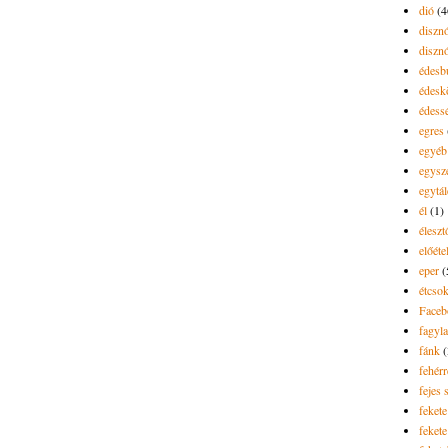
dió
(4
diszn
diszn
édesb
édes
édess
egres
egyéb
egysz
egytál
él
(1)
élesz
előéte
eper
(
étcsok
Faceb
fagyla
fánk
(
fehér
fejes 
fekete
fekete 