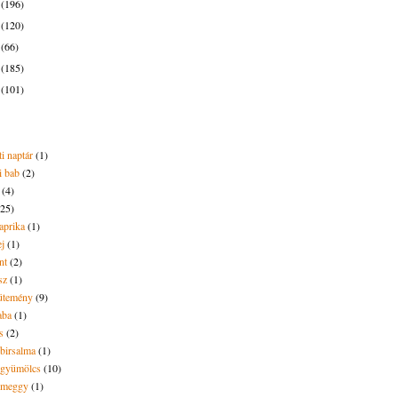
6
(196)
5
(120)
4
(66)
3
(185)
2
(101)
i naptár
(1)
i bab
(2)
(4)
(25)
aprika
(1)
ej
(1)
nt
(2)
sz
(1)
ütemény
(9)
aba
(1)
s
(2)
 birsalma
(1)
t gyümölcs
(10)
t meggy
(1)