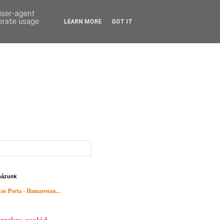
 user-agent
nerate usage
LEARN MORE
GOT IT
házunk
os Porta - Hamarosan...
erekes család