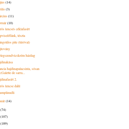
ájus
(14)
rilis
(3)
rcius
(11)
bruár
(10)
rös lencsés céklafasírt
pviselőfánk, tészta
ngoldos pite (túróval)
jtovány
legszendvicskrém házilag
jdinakása
ancia hajdinapalacsinta, sósan
(Galette de sarra...
dinafasírt 2.
rös lencse dahl
umplinudli
nuár
(14)
9
(74)
8
(107)
7
(189)