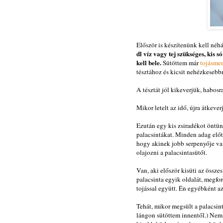
Először is készítenünk kell néhá
dl víz vagy tej szükséges, kis s
kell bele.
Sütöttem már
tojásme
tésztához és kicsit nehézkesebbn
A tésztát jól kikeverjük, habosr
Mikor letelt az idő, újra átkever
Ezután egy kis zsiradékot öntü
palacsintákat. Minden adag előt
hogy akinek jobb serpenyője van
olajozni a palacsintasütőt.
Van, aki először kisüti az összes
palacsinta egyik oldalát, megfordí
tojással együtt. Én egyébként az 
Tehát, mikor megsült a palacsint
lángon sütöttem innentől.) Nem 