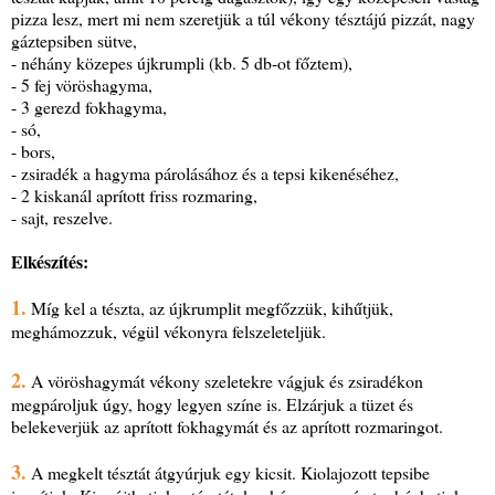
pizza lesz, mert mi nem szeretjük a túl vékony tésztájú pizzát, nagy
gáztepsiben sütve,
- néhány közepes újkrumpli (kb. 5 db-ot főztem),
- 5 fej vöröshagyma,
- 3 gerezd fokhagyma,
- só,
- bors,
- zsiradék a hagyma párolásához és a tepsi kikenéséhez,
- 2 kiskanál aprított friss rozmaring,
- sajt, reszelve.
Elkészítés:
1.
Míg kel a tészta, az újkrumplit megfőzzük, kihűtjük,
meghámozzuk, végül vékonyra felszeleteljük.
2.
A vöröshagymát vékony szeletekre vágjuk és zsiradékon
megpároljuk úgy, hogy legyen színe is. Elzárjuk a tüzet és
belekeverjük az aprított fokhagymát és az aprított rozmaringot.
3.
A megkelt tésztát átgyúrjuk egy kicsit. Kiolajozott tepsibe