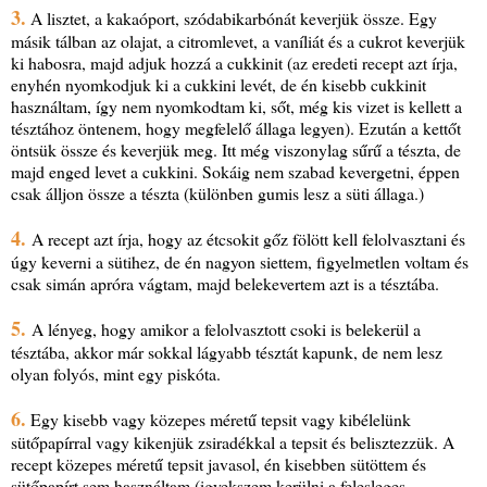
3.
A lisztet, a kakaóport, szódabikarbónát keverjük össze. Egy
másik tálban az olajat, a citromlevet, a vaníliát és a cukrot keverjük
ki habosra, majd adjuk hozzá a cukkinit (az eredeti recept azt írja,
enyhén nyomkodjuk ki a cukkini levét, de én kisebb cukkinit
használtam, így nem nyomkodtam ki, sőt, még kis vizet is kellett a
tésztához öntenem, hogy megfelelő állaga legyen). Ezután a kettőt
öntsük össze és keverjük meg. Itt még viszonylag sűrű a tészta, de
majd enged levet a cukkini. Sokáig nem szabad kevergetni, éppen
csak álljon össze a tészta (különben gumis lesz a süti állaga.)
4.
A recept azt írja, hogy az étcsokit gőz fölött kell felolvasztani és
úgy keverni a sütihez, de én nagyon siettem, figyelmetlen voltam és
csak simán apróra vágtam, majd belekevertem azt is a tésztába.
5.
A lényeg, hogy amikor a felolvasztott csoki is belekerül a
tésztába, akkor már sokkal lágyabb tésztát kapunk, de nem lesz
olyan folyós, mint egy piskóta.
6.
Egy kisebb vagy közepes méretű tepsit vagy kibélelünk
sütőpapírral vagy kikenjük zsiradékkal a tepsit és belisztezzük. A
recept közepes méretű tepsit javasol, én kisebben sütöttem és
sütőpapírt sem használtam (igyekszem kerülni a felesleges