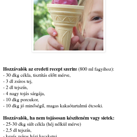
Hozzávalók az eredeti recept szerin
t (800 ml fagyihoz):
- 30 dkg cékla, tisztítás előtt mérve,
- 3 dl zsíros tej,
- 2 dl tejszín,
- 4 nagy tojás sárgája,
- 10 dkg porcukor,
- 10 dkg jó minőségű, magas kakaótartalmú étcsoki.
Hozzávalók, ha nem tojásosan készíteném vagy sietek:
- 25-30 dkg sült cékla (héj nélkül mérve)
- 2,5 dl tejszín,
- kevés zsíros házi kecsketej