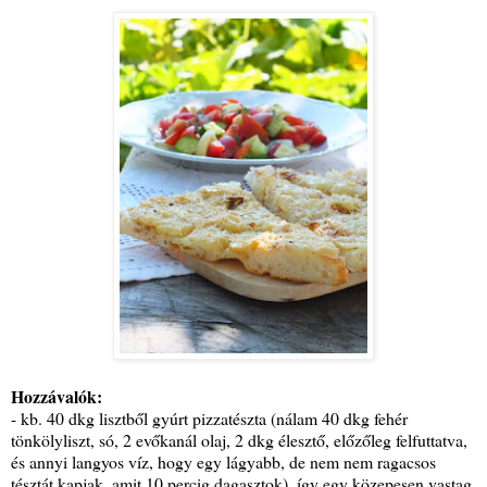
Hozzávalók:
- kb. 40 dkg lisztből gyúrt pizzatészta (nálam 40 dkg fehér
tönkölyliszt, só, 2 evőkanál olaj, 2 dkg élesztő, előzőleg felfuttatva,
és annyi langyos víz, hogy egy lágyabb, de nem nem ragacsos
tésztát kapjak, amit 10 percig dagasztok), így egy közepesen vastag