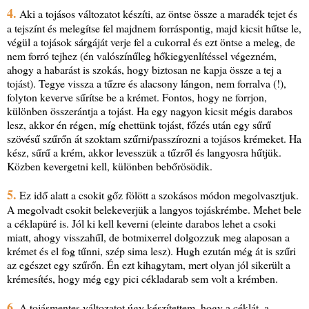
4.
Aki a tojásos változatot készíti, az öntse össze a maradék tejet és
a tejszínt és melegítse fel majdnem forráspontig, majd kicsit hűtse le,
végül a tojások sárgáját verje fel a cukorral és ezt öntse a meleg, de
nem forró tejhez (én valószínűleg hőkiegyenlítéssel végezném,
ahogy a habarást is szokás, hogy biztosan ne kapja össze a tej a
tojást). Tegye vissza a tűzre és alacsony lángon, nem forralva (!),
folyton keverve sűrítse be a krémet. Fontos, hogy ne forrjon,
különben összerántja a tojást. Ha egy nagyon kicsit mégis darabos
lesz, akkor én régen, míg ehettünk tojást, főzés után egy sűrű
szövésű szűrőn át szoktam szűrni/passzírozni a tojásos krémeket. Ha
kész, sűrű a krém, akkor levesszük a tűzről és langyosra hűtjük.
Közben kevergetni kell, különben bebőrösödik.
5.
Ez idő alatt a csokit gőz fölött a szokásos módon megolvasztjuk.
A megolvadt csokit belekeverjük a langyos tojáskrémbe. Mehet bele
a céklapüré is. Jól ki kell keverni (eleinte darabos lehet a csoki
miatt, ahogy visszahűl, de botmixerrel dolgozzuk meg alaposan a
krémet és el fog tűnni, szép sima lesz). Hugh ezután még át is szűri
az egészet egy szűrőn. Én ezt kihagytam, mert olyan jól sikerült a
krémesítés, hogy még egy pici cékladarab sem volt a krémben.
6.
A tojásmentes változatot úgy készítettem, hogy a céklát, a