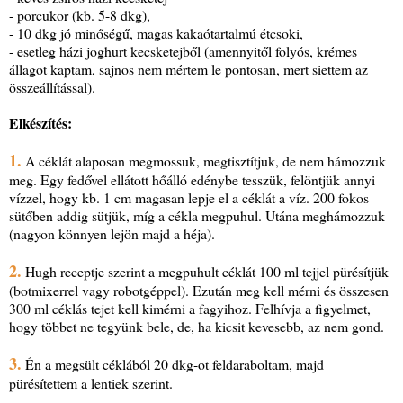
- porcukor (kb. 5-8 dkg),
- 10 dkg jó minőségű, magas kakaótartalmú étcsoki,
- esetleg házi joghurt kecsketejből (amennyitől folyós, krémes
állagot kaptam, sajnos nem mértem le pontosan, mert siettem az
összeállítással).
Elkészítés:
1.
A céklát alaposan megmossuk, megtisztítjuk, de nem hámozzuk
meg. Egy fedővel ellátott hőálló edénybe tesszük, felöntjük annyi
vízzel, hogy kb. 1 cm magasan lepje el a céklát a víz. 200 fokos
sütőben addig sütjük, míg a cékla megpuhul. Utána meghámozzuk
(nagyon könnyen lejön majd a héja).
2.
Hugh receptje szerint a megpuhult céklát 100 ml tejjel pürésítjük
(botmixerrel vagy robotgéppel). Ezután meg kell mérni és összesen
300 ml céklás tejet kell kimérni a fagyihoz. Felhívja a figyelmet,
hogy többet ne tegyünk bele, de, ha kicsit kevesebb, az nem gond.
3.
Én a megsült céklából 20 dkg-ot feldaraboltam, majd
pürésítettem a lentiek szerint.