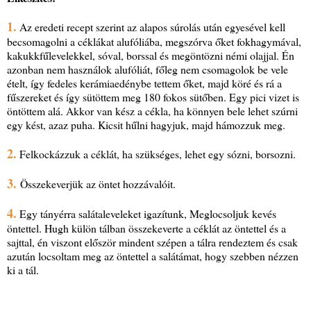
1.
Az eredeti recept szerint az alapos súrolás után egyesével kell
becsomagolni a céklákat alufóliába, megszórva őket fokhagymával,
kakukkfűlevelekkel, sóval, borssal és megöntözni némi olajjal. Én
azonban nem használok alufóliát, főleg nem csomagolok be vele
ételt, így fedeles kerámiaedénybe tettem őket, majd köré és rá a
fűszereket és így sütöttem meg 180 fokos sütőben. Egy pici vizet is
öntöttem alá. Akkor van kész a cékla, ha könnyen bele lehet szúrni
egy kést, azaz puha. Kicsit hűlni hagyjuk, majd hámozzuk meg.
2.
Felkockázzuk a céklát, ha szükséges, lehet egy sózni, borsozni.
3.
Összekeverjük az öntet hozzávalóit.
4.
Egy tányérra salátaleveleket igazítunk, Meglocsoljuk kevés
öntettel. Hugh külön tálban összekeverte a céklát az öntettel és a
sajttal, én viszont először mindent szépen a tálra rendeztem és csak
azután locsoltam meg az öntettel a salátámat, hogy szebben nézzen
ki a tál.