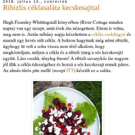
2018. július 12., csütörtök
Ribizlis céklasaláta kecskesajttal
Hugh Fearnley-Whittingstall könyvében (River Cottage minden
napra) van egy recept, amit évek óta nézegettem. Ettem is volna,
meg nem is. Aztán néhány napja készítettem a
céklás csokifagyit
és
maradt egy kevés sült cékla. A bokron hagytunk még némi ribizlit,
úgyhogy itt volt a soha vissza nem térő alkalom, hogy
megkóstoljam, milyen a cékla és a ribizli (meg a sós kecskesajt)
együtt. Láss csodát, tényleg finom! A ribizli savanykás íze nagyon
jól illik a cékla édességéhez és hozzá a sós kecskesajt remek páros.
Az almás-túrós pite mellé (recept
ITT
) készült ez a saláta.