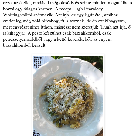
ezzel az étellel, ráadásul még olcsó is és szinte minden megtalálható
hozzá egy átlagos kertben. A recept Hugh Fearnleay-
Whittingstalltól származik. Azt írja, ez egy ligúr étel, amihez
eredetileg még zöld olívabogyót is tesznek, de én ezt kihagytam,
mert egyrészt nincs itthon, másrészt nem szeretjük (Hugh azt írja, ő
is kihagyja). A pesto készülhet csak bazsalikomból, csak
petrezselyemzöldből vagy a kettő keverékéből. az enyém
bazsalikomból készült.