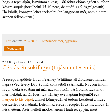
hogy a tepsi aljáig leszúrtam a kést). 180 fokra előmelegített sütőben
készre sütjük (körülbelül 35-40 perc, de sütőfüggő, figyelgessük).
Ha kihűlt, könnyen lehet szeletelni (én langyosan még nem tudtam
szépen felkockázni.)
Judit
dátum:
7/12/2018
Nincsenek megjegyzések:
Megosztás
2018. július 10., kedd
Céklás étcsokifagyi (tojásmentesen is)
A recept alapötlete Hugh Fearnley-Whittingstall Zöldséget minden
napra (Veg Every Day!) című könyvéből származik. Nagyon finom
fagyi. Cukrászdában mi már nagyon ritkán vásárolunk fagylaltot,
mert nekünk az túl édes, így néhány éve kaptam férjemtől egy
nagyon jó kis gépet
, amivel könnyedén el tudom készíteni a hideg
desszertet a családnak. Leírom az eredeti receptet és azt is, ahogy én
készítettem. Azért kellett módosítanom Hugh receptjén, mert