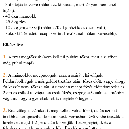
- 3 db tojás felverve (nálam ez kimaradt, mert lányom nem ehet
tojást),
- 40 dkg mángold,
- 25 dkg rizs,
- 10 dkg gruyere sajt (nálam 20 dkg házi kecskesajt volt),
- kakukkfű (eredeti recept szerint 1 evőkanál, nálam kevesebb).
Elkészítés:
1.
A rizst megfőzzük (nem kell túl puhára főzni, mert a sütőben
még puhul majd).
2.
A mángoldot megpucoljuk, azaz a szárát eltávolítjuk.
Feldarabolhatjuk a mángoldot tisztítás után, főzés előtt, vagy, ahogy
én készítettem, főzés után. Az eredeti recept főzés előtt darabolta és
2 cm-es csíkokra vágta, én csak főzés, csepegtetés után és apróbbra
vágtam, hogy a gyerekeknek is megfelelő legyen.
3.
Eredetileg a szárakat is meg kellett volna főzni, de én azokat
inkább a komposztba dobtam most. Forrásban lévő vízbe tesszük a
leveleket, majd 1-2 perc után kiszedjük. Lecsepegtetjük és a
felesleges vizet kinyomjuk belőle. Én ekkor aprítottam