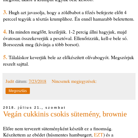
3.
Hugh azt javasolja, hogy a zöldbabot a főzés befejezte előtt 4
perccel tegyük a tésztás krumplihoz. Én ennél hamarabb beletettem.
4.
Ha minden megfőtt, leszűrjük. 1-2 percig állni hagyjuk, majd
óvatosan összekeverjük a pesztóval. Ellenőrizzük, kell-e bele só.
Borsozzuk meg (kívánja a több borsot).
5.
Tálaláskor keverjük bele az előkészített olívabogyót. Megszórjuk
reszelt sajttal.
Judit
dátum:
7/23/2018
Nincsenek megjegyzések:
Megosztás
2018. július 21., szombat
Vegán cukkinis csokis sütemény, brownie
Előre nem tervezett süteményként készült ez a finomság.
Készítettem az ebédet (húsmentes hamburgert,
EZT
) és a