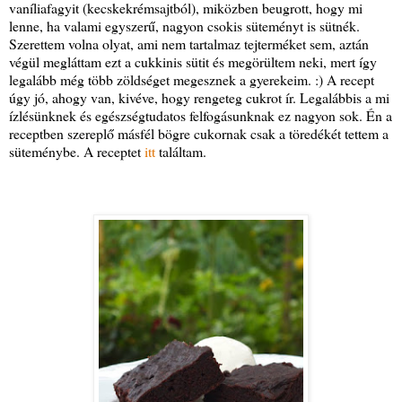
vaníliafagyit (kecskekrémsajtból), miközben beugrott, hogy mi
lenne, ha valami egyszerű, nagyon csokis süteményt is sütnék.
Szerettem volna olyat, ami nem tartalmaz tejterméket sem, aztán
végül megláttam ezt a cukkinis sütit és megörültem neki, mert így
legalább még több zöldséget megesznek a gyerekeim. :) A recept
úgy jó, ahogy van, kivéve, hogy rengeteg cukrot ír. Legalábbis a mi
ízlésünknek és egészségtudatos felfogásunknak ez nagyon sok. Én a
receptben szereplő másfél bögre cukornak csak a töredékét tettem a
süteménybe. A receptet
itt
találtam.