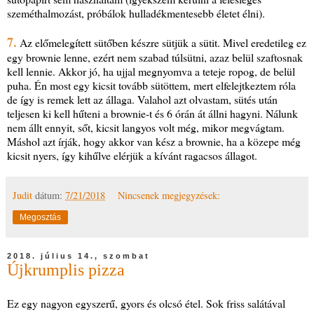
szeméthalmozást, próbálok hulladékmentesebb életet élni).
7.
Az előmelegített sütőben készre sütjük a sütit. Mivel eredetileg ez
egy brownie lenne, ezért nem szabad túlsütni, azaz belül szaftosnak
kell lennie. Akkor jó, ha ujjal megnyomva a teteje ropog, de belül
puha. Én most egy kicsit tovább sütöttem, mert elfelejtkeztem róla
de így is remek lett az állaga. Valahol azt olvastam, sütés után
teljesen ki kell hűteni a brownie-t és 6 órán át állni hagyni. Nálunk
nem állt ennyit, sőt, kicsit langyos volt még, mikor megvágtam.
Máshol azt írják, hogy akkor van kész a brownie, ha a közepe még
kicsit nyers, így kihűlve elérjük a kívánt ragacsos állagot.
Judit
dátum:
7/21/2018
Nincsenek megjegyzések:
Megosztás
2018. július 14., szombat
Újkrumplis pizza
Ez egy nagyon egyszerű, gyors és olcsó étel. Sok friss salátával