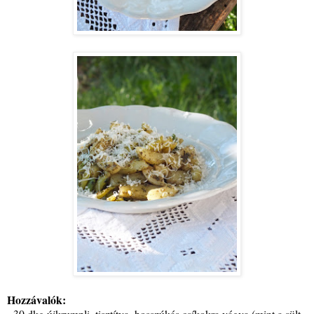
Hozzávalók:
- 30 dkg újkrumpli, tisztítva, hosszúkás csíkokra vágva (mint a sült