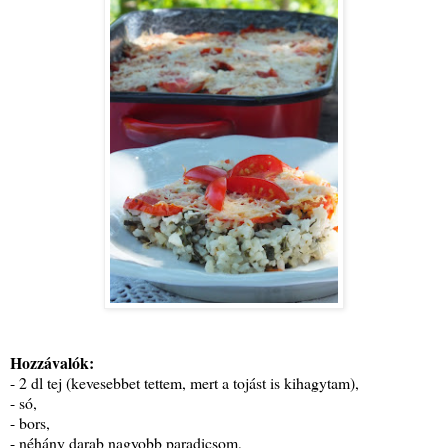
Hozzávalók:
- 2 dl tej (kevesebbet tettem, mert a tojást is kihagytam),
- só,
- bors,
- néhány darab nagyobb paradicsom,