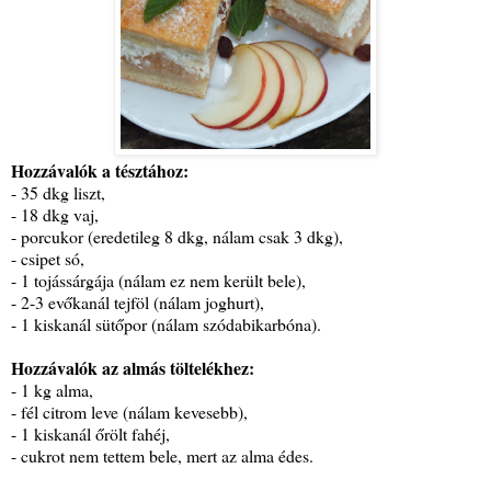
Hozzávalók a tésztához:
- 35 dkg liszt,
- 18 dkg vaj,
- porcukor (eredetileg 8 dkg, nálam csak 3 dkg),
- csipet só,
- 1 tojássárgája (nálam ez nem került bele),
- 2-3 evőkanál tejföl (nálam joghurt),
- 1 kiskanál sütőpor (nálam szódabikarbóna).
Hozzávalók az almás töltelékhez:
- 1 kg alma,
- fél citrom leve (nálam kevesebb),
- 1 kiskanál őrölt fahéj,
- cukrot nem tettem bele, mert az alma édes.