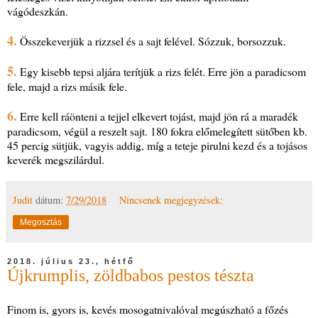
vágódeszkán.
4.
Összekeverjük a rizzsel és a sajt felével. Sózzuk, borsozzuk.
5.
Egy kisebb tepsi aljára terítjük a rizs felét. Erre jön a paradicsom
fele, majd a rizs másik fele.
6.
Erre kell ráönteni a tejjel elkevert tojást, majd jön rá a maradék
paradicsom, végül a reszelt sajt. 180 fokra előmelegített sütőben kb.
45 percig sütjük, vagyis addig, míg a teteje pirulni kezd és a tojásos
keverék megszilárdul.
Judit
dátum:
7/29/2018
Nincsenek megjegyzések:
Megosztás
2018. július 23., hétfő
Újkrumplis, zöldbabos pestos tészta
Finom is, gyors is, kevés mosogatnivalóval megúszható a főzés