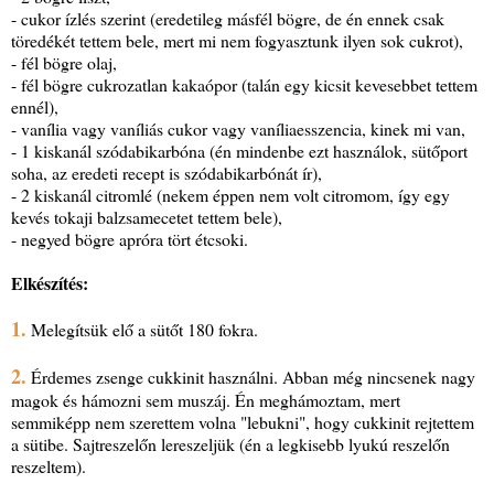
- cukor ízlés szerint (eredetileg másfél bögre, de én ennek csak
töredékét tettem bele, mert mi nem fogyasztunk ilyen sok cukrot),
- fél bögre olaj,
- fél bögre cukrozatlan kakaópor (talán egy kicsit kevesebbet tettem
ennél),
- vanília vagy vaníliás cukor vagy vaníliaesszencia, kinek mi van,
- 1 kiskanál szódabikarbóna (én mindenbe ezt használok, sütőport
soha, az eredeti recept is szódabikarbónát ír),
- 2 kiskanál citromlé (nekem éppen nem volt citromom, így egy
kevés tokaji balzsamecetet tettem bele),
- negyed bögre apróra tört étcsoki.
Elkészítés:
1.
Melegítsük elő a sütőt 180 fokra.
2.
Érdemes zsenge cukkinit használni. Abban még nincsenek nagy
magok és hámozni sem muszáj. Én meghámoztam, mert
semmiképp nem szerettem volna "lebukni", hogy cukkinit rejtettem
a sütibe. Sajtreszelőn lereszeljük (én a legkisebb lyukú reszelőn
reszeltem).