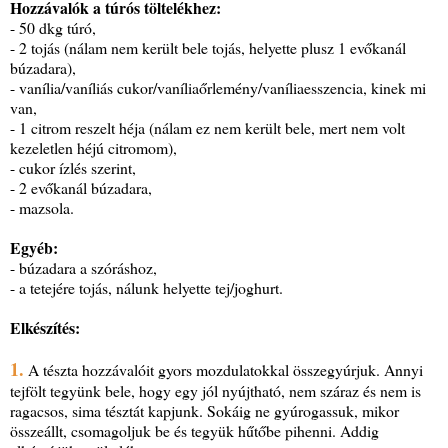
Hozzávalók a túrós töltelékhez:
- 50 dkg túró,
- 2 tojás (nálam nem került bele tojás, helyette plusz 1 evőkanál
búzadara),
- vanília/vaníliás cukor/vaníliaőrlemény/vaníliaesszencia, kinek mi
van,
- 1 citrom reszelt héja (nálam ez nem került bele, mert nem volt
kezeletlen héjú citromom),
- cukor ízlés szerint,
- 2 evőkanál búzadara,
- mazsola.
Egyéb:
- búzadara a szóráshoz,
- a tetejére tojás, nálunk helyette tej/joghurt.
Elkészítés:
1.
A tészta hozzávalóit gyors mozdulatokkal összegyúrjuk. Annyi
tejfölt tegyünk bele, hogy egy jól nyújtható, nem száraz és nem is
ragacsos, sima tésztát kapjunk. Sokáig ne gyúrogassuk, mikor
összeállt, csomagoljuk be és tegyük hűtőbe pihenni. Addig