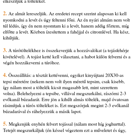
elkészítjük a tölteléket.
2.
Az almát lereszeljük. Az eredetei recept szerint alaposan ki kell
nyomkodni a levét és úgy feltenni főni. Az én nyári almám nem volt
túl lédús, így én nem nyomtam ki a levét, hanem addig főztem, míg
elfőtte a levét. Közben ízesítettem a fahéjjal és citromlével. Ha kész,
kihűtjük.
3.
A túrótöltelékhez is összekeverjük a hozzávalókat (a tojásfehérje
kivételével). A tojást ketté kell választani, a habot külön felverni és a
végén hozzákeverni a túróhoz.
4.
Összeállítás: a tésztát kettévenni, egyiket kinyújtani 20X30-as
tepsi méretére (nekem nem volt ilyen méretű tepsim, csak kisebb,
így nálam most a töltelék kicsit magasabb lett, mint szerettem
volna). Belehelyezni a tepsibe, villával megszurkálni, rászórni 2-3
evőkanál búzadarát. Erre jön a kihűlt almás töltelék, majd óvatosan
rásimítjuk a túrós tölteléket is. Ezt megszórjuk megint 2-3 evőkanál
búzadarával és ráhelyezzük a másik lapot.
5.
Megkenjük enyhén felvert tojással (nálam most híg joghurttal).
Tetejét megszurkáljuk (én késsel végeztem ezt a műveletet és úgy,