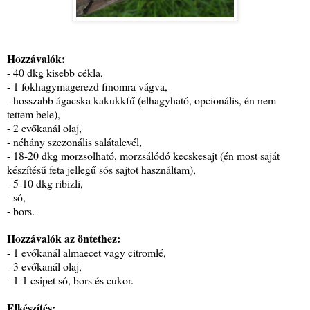
Hozzávalók:
- 40 dkg kisebb cékla,
- 1 fokhagymagerezd finomra vágva,
- hosszabb ágacska kakukkfű (elhagyható, opcionális, én nem
tettem bele),
- 2 evőkanál olaj,
- néhány szezonális salátalevél,
- 18-20 dkg morzsolható, morzsálódó kecskesajt (én most saját
készítésű feta jellegű sós sajtot használtam),
- 5-10 dkg ribizli,
- só,
- bors.
Hozzávalók az öntethez:
- 1 evőkanál almaecet vagy citromlé,
- 3 evőkanál olaj,
- 1-1 csipet só, bors és cukor.
Elkészítés: