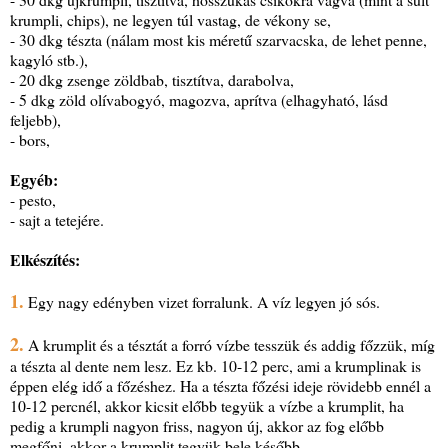
krumpli, chips), ne legyen túl vastag, de vékony se,
- 30 dkg tészta (nálam most kis méretű szarvacska, de lehet penne,
kagyló stb.),
- 20 dkg zsenge zöldbab, tisztítva, darabolva,
- 5 dkg zöld olívabogyó, magozva, aprítva (elhagyható, lásd
feljebb),
- bors,
Egyéb:
- pesto,
- sajt a tetejére.
Elkészítés:
1.
Egy nagy edényben vizet forralunk. A víz legyen jó sós.
2.
A krumplit és a tésztát a forró vízbe tesszük és addig főzzük, míg
a tészta al dente nem lesz. Ez kb. 10-12 perc, ami a krumplinak is
éppen elég idő a főzéshez. Ha a tészta főzési ideje rövidebb ennél a
10-12 percnél, akkor kicsit előbb tegyük a vízbe a krumplit, ha
pedig a krumpli nagyon friss, nagyon új, akkor az fog előbb
megfőni, akkor a krumplit tegyük bele később.