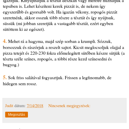
igazítjuk. Kinyújthatjuk a tésztát deszkán vagy méretre húzhatjuk a
tepsiben is. Lehet készíteni kerek pizzát is, de nekem így
egyszerűbb és gyorsabb volt. Ha igazán vékony, ropogós pizzát
szeretnénk, akkor osszuk több részre a tésztát és így nyújtsuk,
süssük (mi jobban szeretjük a vastagabb tésztát, ezért egyben
sütöttem ki az egészet).
4.
Mehet rá a hagyma, majd szép sorban a krumpli. Sózzuk,
borsozzuk és rászórjuk a reszelt sajtot. Kicsit meglocsoljuk olajjal a
pizza tetejét és 220-230 fokra előmelegített sütőben készre sütjük (a
tészta széle színes, ropogós, a többi része kezd színesedni és
bugyog.)
5.
Sok friss salátával fogyasztjuk. Frissen a legfinomabb, de
hidegen sem rossz.
Judit
dátum:
7/14/2018
Nincsenek megjegyzések:
Megosztás