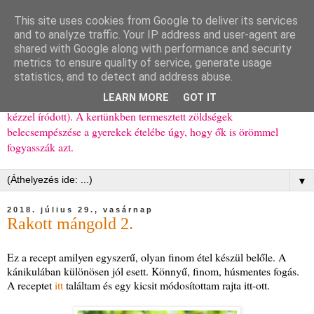
This site uses cookies from Google to deliver its services
Ízőrző
and to analyze traffic. Your IP address and user-agent are
shared with Google along with performance and security
metrics to ensure quality of service, generate usage
Kisgyerekes család kipróbált, többnyire egészséges ételeket
statistics, and to detect and address abuse.
bemutató receptjei a mindennapokra (mert a papírfecniket folyton
LEARN MORE
GOT IT
elhagyom) és gyerekeimnek ajándékba (mint régen, csak ez nem
kézzel íródott). A kertünkben termesztett zöldségek
belecsempészése a gyerekek ételébe úgy, hogy ők is örömmel
fogyasszák azt.
▼
2018. július 29., vasárnap
Rakott mángold 2.
Ez a recept amilyen egyszerű, olyan finom étel készül belőle. A
kánikulában különösen jól esett. Könnyű, finom, húsmentes fogás.
A receptet
itt
találtam és egy kicsit módosítottam rajta itt-ott.