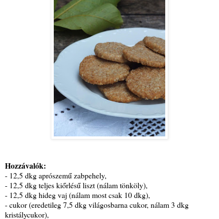
Hozzávalók:
- 12,5 dkg aprószemű zabpehely,
- 12,5 dkg teljes kiőrlésű liszt (nálam tönköly),
- 12,5 dkg hideg vaj (nálam most csak 10 dkg),
- cukor (eredetileg 7,5 dkg világosbarna cukor, nálam 3 dkg
kristálycukor),