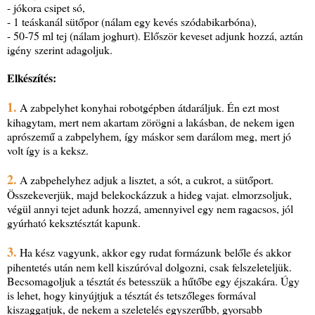
- jókora csipet só,
- 1 teáskanál sütőpor (nálam egy kevés szódabikarbóna),
- 50-75 ml tej (nálam joghurt). Először keveset adjunk hozzá, aztán
igény szerint adagoljuk.
Elkészítés:
1.
A zabpelyhet konyhai robotgépben átdaráljuk. Én ezt most
kihagytam, mert nem akartam zörögni a lakásban, de nekem igen
aprószemű a zabpelyhem, így máskor sem darálom meg, mert jó
volt így is a keksz.
2.
A zabpehelyhez adjuk a lisztet, a sót, a cukrot, a sütőport.
Összekeverjük, majd belekockázzuk a hideg vajat. elmorzsoljuk,
végül annyi tejet adunk hozzá, amennyivel egy nem ragacsos, jól
gyúrható keksztésztát kapunk.
3.
Ha kész vagyunk, akkor egy rudat formázunk belőle és akkor
pihentetés után nem kell kiszúróval dolgozni, csak felszeleteljük.
Becsomagoljuk a tésztát és betesszük a hűtőbe egy éjszakára. Úgy
is lehet, hogy kinyújtjuk a tésztát és tetszőleges formával
kiszaggatjuk, de nekem a szeletelés egyszerűbb, gyorsabb