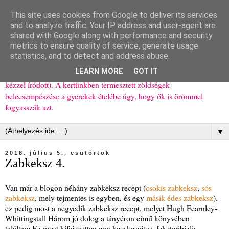
This site uses cookies from Google to deliver its services
Ízőrző
and to analyze traffic. Your IP address and user-agent are
shared with Google along with performance and security
metrics to ensure quality of service, generate usage
Kisgyerekes család kipróbált, többnyire egészséges ételeket
statistics, and to detect and address abuse.
bemutató receptjei a mindennapokra (mert a papírfecniket folyton
LEARN MORE
GOT IT
elhagyom) és gyerekeimnek ajándékba (mint régen, csak ez nem
kézzel íródott). A kertünkben termesztett zöldségek
belecsempészése a gyerekek ételébe úgy, hogy ők is örömmel
fogyasszák azt.
▼
2018. július 5., csütörtök
Zabkeksz 4.
Van már a blogon néhány zabkeksz recept (
csokis zabkeksz
,
sós
zabkeksz
, mely tejmentes is egyben, és egy
másik édes zabkeksz
).
ez pedig most a negyedik zabkeksz recept, melyet Hugh Fearnley-
Whittingstall Három jó dolog a tányéron című könyvében
találtam.Ez most kifejezetten egy kecskesajtos, feketeribizlis