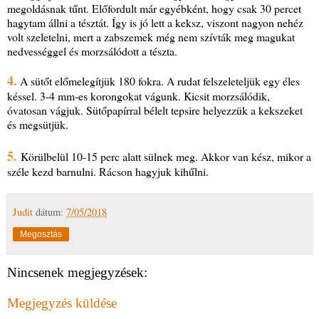
megoldásnak tűnt. Előfordult már egyébként, hogy csak 30 percet
hagytam állni a tésztát. Így is jó lett a keksz, viszont nagyon nehéz
volt szeletelni, mert a zabszemek még nem szívták meg magukat
nedvességgel és morzsálódott a tészta.
4.
A sütőt előmelegítjük 180 fokra. A rudat felszeleteljük egy éles
késsel. 3-4 mm-es korongokat vágunk. Kicsit morzsálódik,
óvatosan vágjuk. Sütőpapírral bélelt tepsire helyezzük a kekszeket
és megsütjük.
5.
Körülbelül 10-15 perc alatt sülnek meg. Akkor van kész, mikor a
széle kezd barnulni. Rácson hagyjuk kihűlni.
Judit
dátum:
7/05/2018
Megosztás
Nincsenek megjegyzések:
Megjegyzés küldése