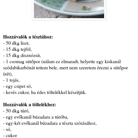
Hozzávalók a tésztához:
- 50 dkg liszt,
- 15 dkg tejföl,
- 15 dkg disznózsír,
- 1 csomag sütőpor (nálam ez elmaradt, helyette egy kiskanál
szódabikarbónát tettem bele, mert nem szeretem érezni a sütőpor
ízét),
- 1 tojás,
- egy csipet só,
- kevés cukor, ha édes töltelékkel készítjük.
Hozzávalók a töltelékhez:
- 50 dkg túró,
- egy evőkanál búzadara a túróba,
- egy-két evőkanál búzadara a tészta szórásához,
- só,
- cukor