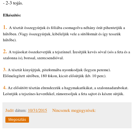
- 2-3 tojás.
Elkészítés:
1.
A tésztát összegyúrjuk és fóliába csomagolva néhány órát pihentetjük a
hűtőben. (Vagy összegyúrjuk, kibéleljük vele a sütőformát és így tesszük
hűtőbe).
2.
A tojásokat összekeverjük a tejszínnel. Ízesítjük kevés sóval (sós a feta és a
szalonna is), borssal, szerecsendióval.
3.
A tésztát kinyújtjuk, piteformába nyomkodjuk (legyen pereme).
Előmelegített sütőben, 180 fokon, kicsit elősütjük (kb. 10 perc).
4.
Az elősütött tésztán elrendezzük a hagymakarikákat, a szalonnadarabokat.
Leöntjük a tejszínes keverékkel, rámorzsoljuk a feta sajtot és készre sütjük.
Judit
dátum:
10/31/2015
Nincsenek megjegyzések:
Megosztás