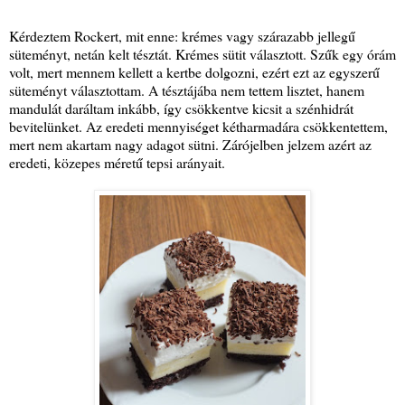
Kérdeztem Rockert, mit enne: krémes vagy szárazabb jellegű
süteményt, netán kelt tésztát. Krémes sütit választott. Szűk egy órám
volt, mert mennem kellett a kertbe dolgozni, ezért ezt az egyszerű
süteményt választottam. A tésztájába nem tettem lisztet, hanem
mandulát daráltam inkább, így csökkentve kicsit a szénhidrát
bevitelünket. Az eredeti mennyiséget kétharmadára csökkentettem,
mert nem akartam nagy adagot sütni. Zárójelben jelzem azért az
eredeti, közepes méretű tepsi arányait.