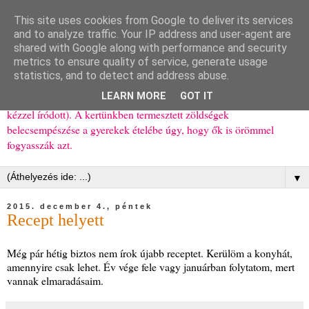
This site uses cookies from Google to deliver its services
Ízőrző
and to analyze traffic. Your IP address and user-agent are
shared with Google along with performance and security
metrics to ensure quality of service, generate usage
Kisgyerekes család kipróbált, többnyire egészséges ételeket
statistics, and to detect and address abuse.
bemutató receptjei a mindennapokra (mert a papírfecniket folyton
LEARN MORE
GOT IT
elhagyom) és gyerekeimnek ajándékba (mint régen, csak ez nem
kézzel íródott). A kertünkben termesztett zöldségek
belecsempészése a gyerekek ételébe úgy, hogy ők is örömmel
fogyasszák azt.
▼
2015. december 4., péntek
Recept helyett
Még pár hétig biztos nem írok újabb receptet. Kerülöm a konyhát,
amennyire csak lehet. Év vége fele vagy januárban folytatom, mert
vannak elmaradásaim.