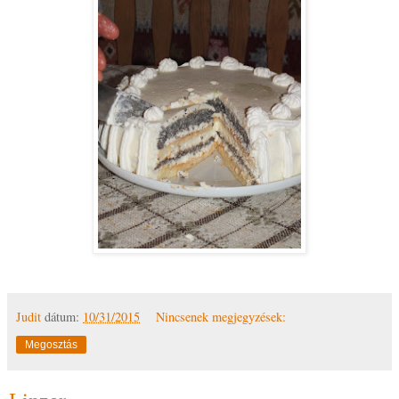
Judit
dátum:
10/31/2015
Nincsenek megjegyzések:
Megosztás