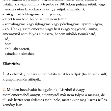
batátát, kis vizet öntünk a tepsibe és 180 fokon puhára sütjük vagy
hámozás után felkockázzuk és így sütjük a tepsiben),
- 3-4 gerezd fokhagyma, szétnyomva,
- lehet tenni bele 1-2 tojást, én nem tettem,
- vöröshagyma vagy újhagyma vagy póréhagyma, apróra vágva,
- kb. 10 dkg zsemlemorzsa vagy liszt (vagy vegyesen), annyi,
amennyitől nem folyós a massza, hanem inkább formázható,
- só,
- bors,
- chili, aki szereti,
- zsiradék a sütéshez.
Elkészítés:
1.
Az előzőleg puhára sütött batáta héját leszedjük (ha héjastól sült),
krumplinyomón áttörjük.
2.
Minden hozzávalót belegyúrunk. Lisztből és/vagy
zsemlemorzsából annyit, amennyitől már nem folyós a massza, de
túl sok lisztet sem érdemes tenni bele, mert akkor meg lisztes ízű és
kemény lesz.