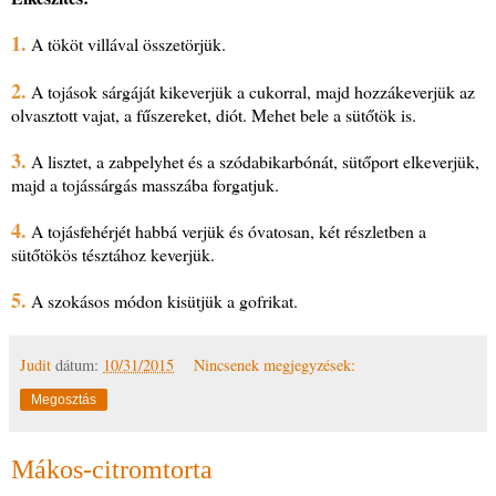
1.
A tököt villával összetörjük.
2.
A tojások sárgáját kikeverjük a cukorral, majd hozzákeverjük az
olvasztott vajat, a fűszereket, diót. Mehet bele a sütőtök is.
3.
A lisztet, a zabpelyhet és a szódabikarbónát, sütőport elkeverjük,
majd a tojássárgás masszába forgatjuk.
4.
A tojásfehérjét habbá verjük és óvatosan, két részletben a
sütőtökös tésztához keverjük.
5.
A szokásos módon kisütjük a gofrikat.
Judit
dátum:
10/31/2015
Nincsenek megjegyzések:
Megosztás
Mákos-citromtorta