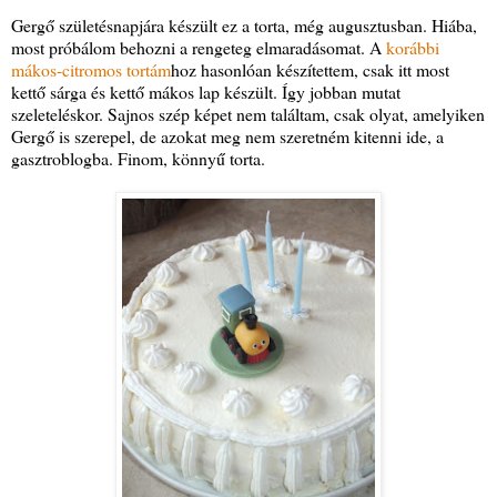
Gergő születésnapjára készült ez a torta, még augusztusban. Hiába,
most próbálom behozni a rengeteg elmaradásomat. A
korábbi
mákos-citromos tortám
hoz hasonlóan készítettem, csak itt most
kettő sárga és kettő mákos lap készült. Így jobban mutat
szeleteléskor. Sajnos szép képet nem találtam, csak olyat, amelyiken
Gergő is szerepel, de azokat meg nem szeretném kitenni ide, a
gasztroblogba. Finom, könnyű torta.