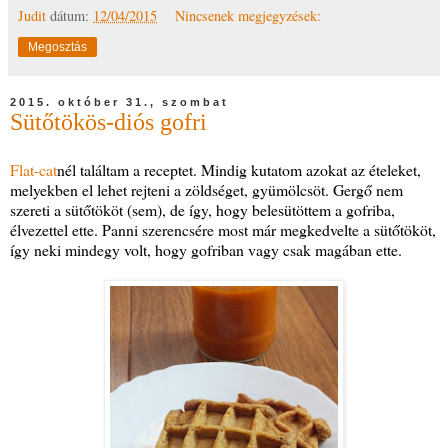
Judit
dátum:
12/04/2015
Nincsenek megjegyzések:
Megosztás
2015. október 31., szombat
Sütőtökös-diós gofri
Flat-cat
nél találtam a receptet. Mindig kutatom azokat az ételeket,
melyekben el lehet rejteni a zöldséget, gyümölcsöt. Gergő nem
szereti a sütőtököt (sem), de így, hogy belesütöttem a gofriba,
élvezettel ette. Panni szerencsére most már megkedvelte a sütőtököt,
így neki mindegy volt, hogy gofriban vagy csak magában ette.