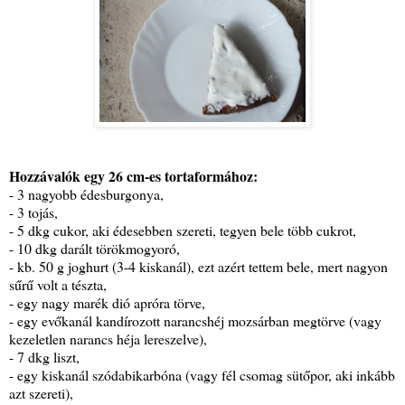
Hozzávalók egy 26 cm-es tortaformához:
- 3 nagyobb édesburgonya,
- 3 tojás,
- 5 dkg cukor, aki édesebben szereti, tegyen bele több cukrot,
- 10 dkg darált törökmogyoró,
- kb. 50 g joghurt (3-4 kiskanál), ezt azért tettem bele, mert nagyon
sűrű volt a tészta,
- egy nagy marék dió apróra törve,
- egy evőkanál kandírozott narancshéj mozsárban megtörve (vagy
kezeletlen narancs héja lereszelve),
- 7 dkg liszt,
- egy kiskanál szódabikarbóna (vagy fél csomag sütőpor, aki inkább
azt szereti),