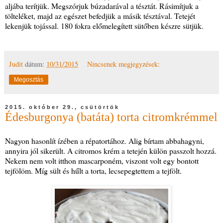
aljába terítjük. Megszórjuk búzadarával a tésztát. Rásimítjuk a
tölteléket, majd az egészet befedjük a másik tésztával. Tetejét
lekenjük tojással. 180 fokra előmelegített sütőben készre sütjük.
Judit
dátum:
10/31/2015
Nincsenek megjegyzések:
Megosztás
2015. október 29., csütörtök
Édesburgonya (batáta) torta citromkrémmel
Nagyon hasonlít ízében a répatortához. Alig bírtam abbahagyni,
annyira jól sikerült. A citromos krém a tetején külön passzolt hozzá.
Nekem nem volt itthon mascarponém, viszont volt egy bontott
tejfölöm. Míg sült és hűlt a torta, lecsepegtettem a tejfölt.