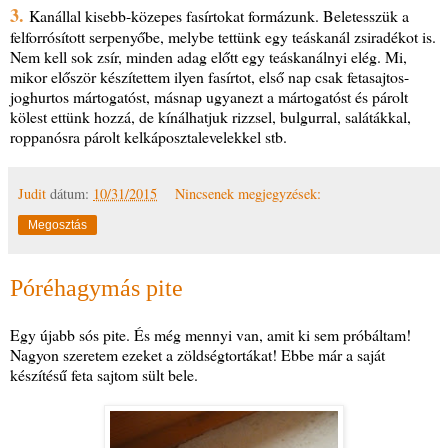
3.
Kanállal kisebb-közepes fasírtokat formázunk. Beletesszük a
felforrósított serpenyőbe, melybe tettünk egy teáskanál zsiradékot is.
Nem kell sok zsír, minden adag előtt egy teáskanálnyi elég. Mi,
mikor először készítettem ilyen fasírtot, első nap csak fetasajtos-
joghurtos mártogatóst, másnap ugyanezt a mártogatóst és párolt
kölest ettünk hozzá, de kínálhatjuk rizzsel, bulgurral, salátákkal,
roppanósra párolt kelkáposztalevelekkel stb.
Judit
dátum:
10/31/2015
Nincsenek megjegyzések:
Megosztás
Póréhagymás pite
Egy újabb sós pite. És még mennyi van, amit ki sem próbáltam!
Nagyon szeretem ezeket a zöldségtortákat! Ebbe már a saját
készítésű feta sajtom sült bele.