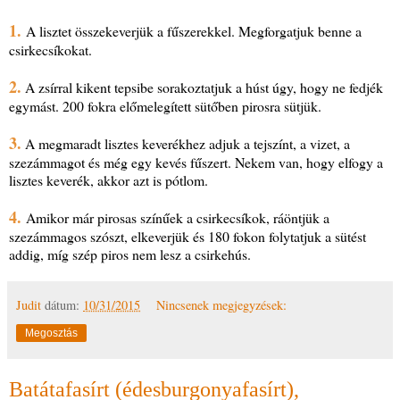
1.
A lisztet összekeverjük a fűszerekkel. Megforgatjuk benne a
csirkecsíkokat.
2.
A zsírral kikent tepsibe sorakoztatjuk a húst úgy, hogy ne fedjék
egymást. 200 fokra előmelegített sütőben pirosra sütjük.
3.
A megmaradt lisztes keverékhez adjuk a tejszínt, a vizet, a
szezámmagot és még egy kevés fűszert. Nekem van, hogy elfogy a
lisztes keverék, akkor azt is pótlom.
4.
Amikor már pirosas színűek a csirkecsíkok, ráöntjük a
szezámmagos szószt, elkeverjük és 180 fokon folytatjuk a sütést
addig, míg szép piros nem lesz a csirkehús.
Judit
dátum:
10/31/2015
Nincsenek megjegyzések:
Megosztás
Batátafasírt (édesburgonyafasírt),