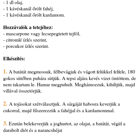
- 1 dl olaj,
- 1 kávéskanál őrölt fahéj,
- 1 kávéskanál őrölt kardamom.
Hozzávalók a tetejéhez:
- mascarpone vagy lecsepegtetett tejföl,
- citromlé ízlés szerint,
- porcukor ízlés szerint.
Elkészítés:
1.
A batátát megmossuk, félbevágjuk és vágott felükkel felfele, 180
gokos sütőben puhára sütjük. A tepsi aljára kevés vizet öntöttem, de
nem takartam le. Hamar megpuhult. Meghámozzuk, kihűtjük, majd
villával összetörjük.
2.
A tojásokat szétválasztjuk. A sárgáját habosra keverjük a
cukorral, majd fűszerezzük a fahéjjal és a kardamommal.
3.
Ezután belekeverjük a joghurtot, az olajat, a batátát, végül a
darabolt diót és a narancshéjat