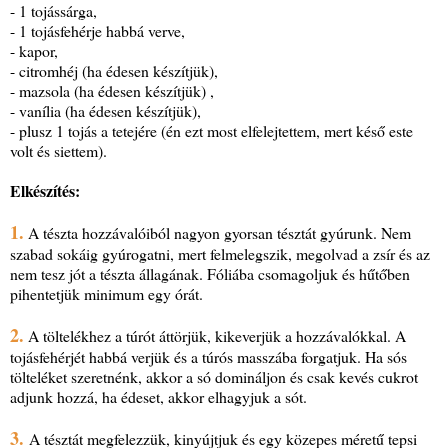
- 1 tojássárga,
- 1 tojásfehérje habbá verve,
- kapor,
- citromhéj (ha édesen készítjük),
- mazsola (ha édesen készítjük) ,
- vanília (ha édesen készítjük),
- plusz 1 tojás a tetejére (én ezt most elfelejtettem, mert késő este
volt és siettem).
Elkészítés:
1.
A tészta hozzávalóiból nagyon gyorsan tésztát gyúrunk. Nem
szabad sokáig gyúrogatni, mert felmelegszik, megolvad a zsír és az
nem tesz jót a tészta állagának. Fóliába csomagoljuk és hűtőben
pihentetjük minimum egy órát.
2.
A töltelékhez a túrót áttörjük, kikeverjük a hozzávalókkal. A
tojásfehérjét habbá verjük és a túrós masszába forgatjuk. Ha sós
tölteléket szeretnénk, akkor a só domináljon és csak kevés cukrot
adjunk hozzá, ha édeset, akkor elhagyjuk a sót.
3.
A tésztát megfelezzük, kinyújtjuk és egy közepes méretű tepsi