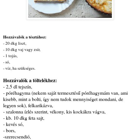
Hozzávalók a tésztához:
- 20 dkg liszt,
- 10 dkg vaj vagy zsír,
- 1 tojás,
- só,
- víz, ha szükséges.
Hozzávalók a töltelékhez:
- 2,5 dl tejszín,
- póréhagyma (nekem saját termesztésű póréhagymám van, ami
kisebb, mint a bolti, így nem tudok mennyiséget mondani, de
legyen sok), felkarikázva,
- szalonna ízlés szerint, vékony, kis kockákra vágva,
- kb. 10 dkg feta sajt,
- kevés só,
- bors,
-szerecsendió,