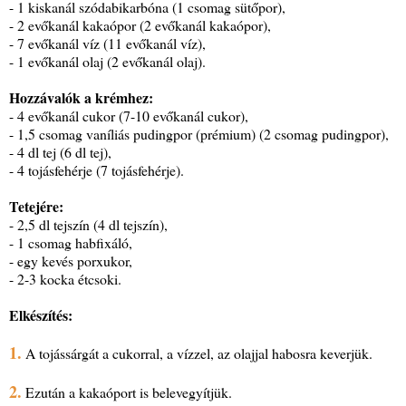
- 1 kiskanál szódabikarbóna (1 csomag sütőpor),
- 2 evőkanál kakaópor (2 evőkanál kakaópor),
- 7 evőkanál víz (11 evőkanál víz),
- 1 evőkanál olaj (2 evőkanál olaj).
Hozzávalók a krémhez:
- 4 evőkanál cukor (7-10 evőkanál cukor),
- 1,5 csomag vaníliás pudingpor (prémium) (2 csomag pudingpor),
- 4 dl tej (6 dl tej),
- 4 tojásfehérje (7 tojásfehérje).
Tetejére:
- 2,5 dl tejszín (4 dl tejszín),
- 1 csomag habfixáló,
- egy kevés porxukor,
- 2-3 kocka étcsoki.
Elkészítés:
1.
A tojássárgát a cukorral, a vízzel, az olajjal habosra keverjük.
2.
Ezután a kakaóport is belevegyítjük.