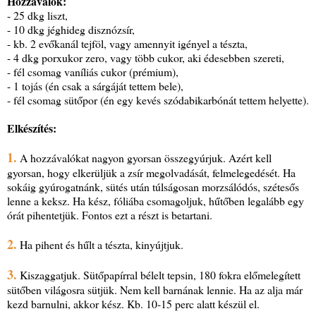
Hozzávalók:
- 25 dkg liszt,
- 10 dkg jéghideg disznózsír,
- kb. 2 evőkanál tejföl, vagy amennyit igényel a tészta,
- 4 dkg porxukor zero, vagy több cukor, aki édesebben szereti,
- fél csomag vaníliás cukor (prémium),
- 1 tojás (én csak a sárgáját tettem bele),
- fél csomag sütőpor (én egy kevés szódabikarbónát tettem helyette).
Elkészítés:
1.
A hozzávalókat nagyon gyorsan összegyúrjuk. Azért kell
gyorsan, hogy elkerüljük a zsír megolvadását, felmelegedését. Ha
sokáig gyúrogatnánk, sütés után túlságosan morzsálódós, szétesős
lenne a keksz. Ha kész, fóliába csomagoljuk, hűtőben legalább egy
órát pihentetjük. Fontos ezt a részt is betartani.
2.
Ha pihent és hűlt a tészta, kinyújtjuk.
3.
Kiszaggatjuk. Sütőpapírral bélelt tepsin, 180 fokra előmelegített
sütőben világosra sütjük. Nem kell barnának lennie. Ha az alja már
kezd barnulni, akkor kész. Kb. 10-15 perc alatt készül el.