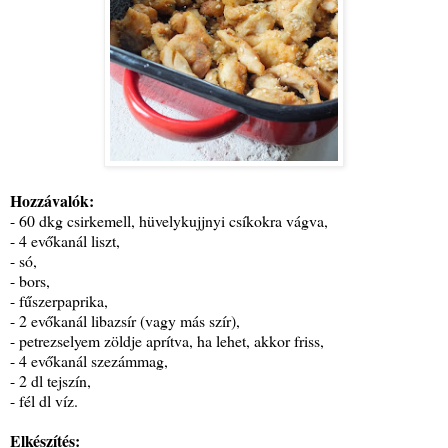
Hozzávalók:
- 60 dkg csirkemell, hüvelykujjnyi csíkokra vágva,
- 4 evőkanál liszt,
- só,
- bors,
- fűszerpaprika,
- 2 evőkanál libazsír (vagy más szír),
- petrezselyem zöldje aprítva, ha lehet, akkor friss,
- 4 evőkanál szezámmag,
- 2 dl tejszín,
- fél dl víz.
Elkészítés: