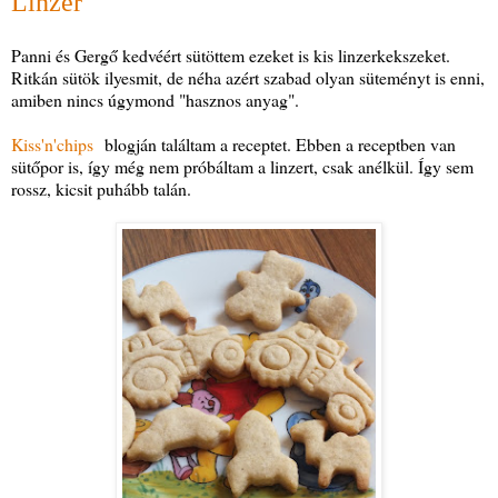
Linzer
Panni és Gergő kedvéért sütöttem ezeket is kis linzerkekszeket.
Ritkán sütök ilyesmit, de néha azért szabad olyan süteményt is enni,
amiben nincs úgymond "hasznos anyag".
Kiss'n'chips
blogján találtam a receptet. Ebben a receptben van
sütőpor is, így még nem próbáltam a linzert, csak anélkül. Így sem
rossz, kicsit puhább talán.