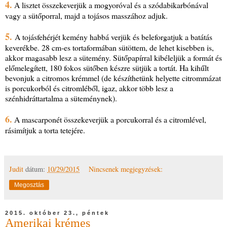
4.
A lisztet összekeverjük a mogyoróval és a szódabikarbónával
vagy a sütőporral, majd a tojásos masszához adjuk.
5.
A tojásfehérjét kemény habbá verjük és beleforgatjuk a batátás
keverékbe. 28 cm-es tortaformában sütöttem, de lehet kisebben is,
akkor magasabb lesz a sütemény. Sütőpapírral kibéleljük a formát és
előmelegített, 180 fokos sütőben készre sütjük a tortát. Ha kihűlt
bevonjuk a citromos krémmel (de készíthetünk helyette citrommázat
is porcukorból és citromléből, igaz, akkor több lesz a
szénhidráttartalma a süteménynek).
6.
A mascarponét összekeverjük a porcukorral és a citromlével,
rásimítjuk a torta tetejére.
Judit
dátum:
10/29/2015
Nincsenek megjegyzések:
Megosztás
2015. október 23., péntek
Amerikai krémes