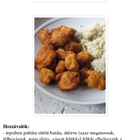
Hozzávalók:
- tepsiben puhára sütött batáta, áttörve (azaz megmossuk,
félbevágjuk, tepsi aljára, vágott felükkel felfele elhelyezzük a