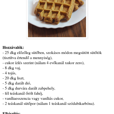
Hozzávalók:
- 25 dkg előzőleg sütőben, szokásos módon megsütött sütőtök
(tisztítva értendő a mennyiség),
- cukor ízlés szerint (nálam 4 evőkanál xukor zero),
- 8 dkg vaj,
- 4 tojás,
- 20 dkg liszt,
- 5 dkg darált dió,
- 5 dkg durvára darált zabpehely,
- fél teáskanál őrölt fahéj,
- vaníliaesszencia vagy vaníliás cukor,
- 2 teáskanál sütőpor (nálam 1 teáskanál szódabikarbóna).
Elkészítés: