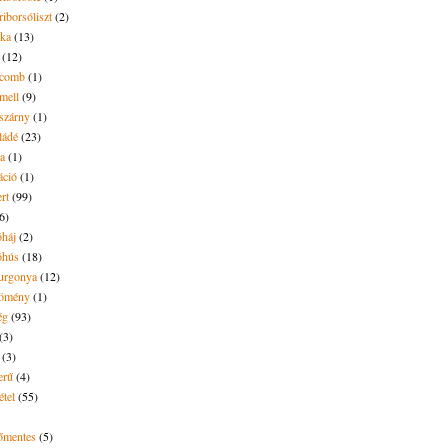
riborsóliszt
(2)
óka
(13)
(12)
ecomb
(1)
mell
(9)
eszárny
(1)
ládé
(23)
ya
(1)
áció
(1)
rt
(99)
6)
óháj
(2)
óhús
(18)
urgonya
(12)
kömény
(1)
ég
(93)
(3)
(3)
erű
(4)
étel
(55)
tőmentes
(5)