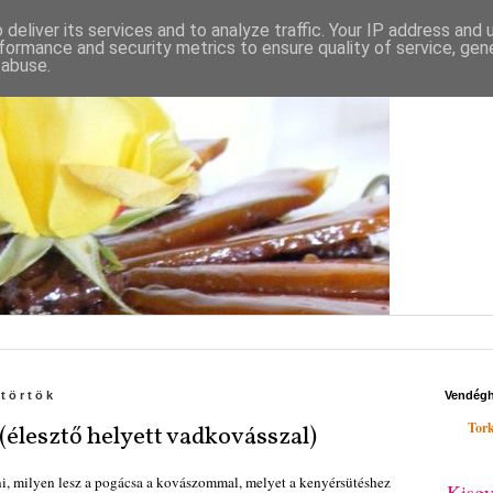
deliver its services and to analyze traffic. Your IP address and
formance and security metrics to ensure quality of service, ge
 abuse.
ütörtök
Vendég
Tork
(élesztő helyett vadkovásszal)
ni, milyen lesz a pogácsa a kovászommal, melyet a kenyérsütéshez
Kisgy