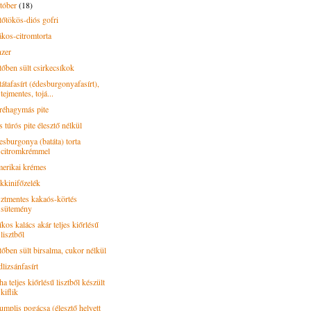
tóber
(18)
tőtökös-diós gofri
kos-citromtorta
nzer
tőben sült csirkecsíkok
átafasírt (édesburgonyafasírt),
tejmentes, tojá...
réhagymás pite
 túrós pite élesztő nélkül
esburgonya (batáta) torta
citromkrémmel
erikai krémes
kkinifőzelék
sztmentes kakaós-körtés
sütemény
kos kalács akár teljes kiőrlésű
lisztből
tőben sült birsalma, cukor nélkül
lizsánfasírt
a teljes kiőrlésű lisztből készült
kiflik
umplis pogácsa (élesztő helyett