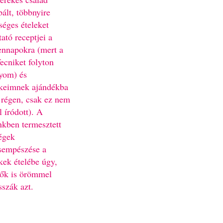
bált, többnyire
séges ételeket
ató receptjei a
nnapokra (mert a
fecniket folyton
yom) és
keimnek ajándékba
 régen, csak ez nem
l íródott). A
nkben termesztett
égek
sempészése a
kek ételébe úgy,
ők is örömmel
sszák azt.