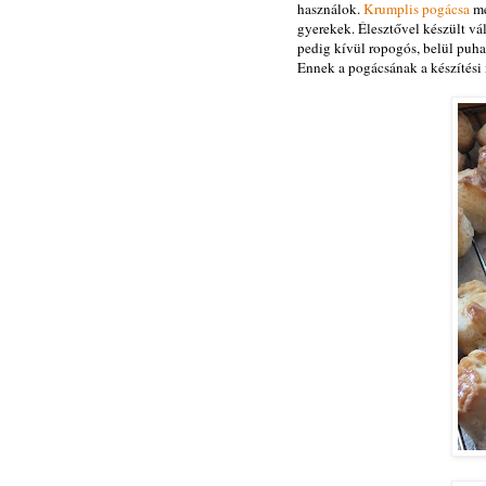
használok.
Krumplis pogácsa
me
gyerekek. Élesztővel készült vá
pedig kívül ropogós, belül puh
Ennek a pogácsának a készítési i