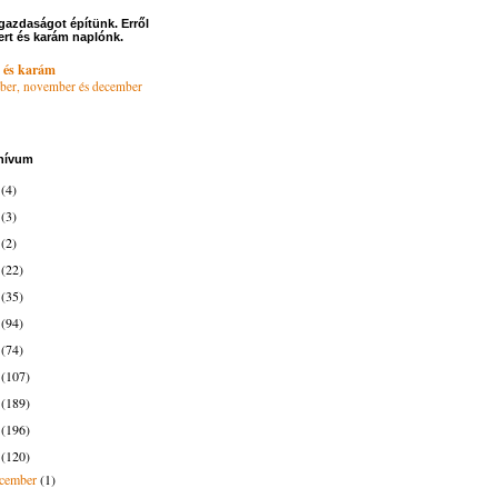
gazdaságot építünk. Erről
ert és karám naplónk.
 és karám
ber, november és december
hívum
6
(4)
4
(3)
3
(2)
2
(22)
1
(35)
0
(94)
9
(74)
8
(107)
7
(189)
6
(196)
5
(120)
ecember
(1)