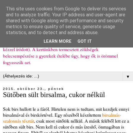
This site uses cookies from Google to deliver its services
Ízőrző
and to analyze traffic. Your IP address and user-agent are
shared with Google along with performance and security
metrics to ensure quality of service, generate usage
Kisgyerekes család kipróbált, többnyire egészséges ételeket
statistics, and to detect and address abuse.
bemutató receptjei a mindennapokra (mert a papírfecniket folyton
LEARN MORE
GOT IT
elhagyom) és gyerekeimnek ajándékba (mint régen, csak ez nem
kézzel íródott). A kertünkben termesztett zöldségek
belecsempészése a gyerekek ételébe úgy, hogy ők is örömmel
fogyasszák azt.
▼
2015. október 23., péntek
Sütőben sült birsalma, cukor nélkül
Sok birs hullott le a fáról. Hirtelen nem is tudtam, mit kezdjek ennyi
birsalmával és birskörtével. Egy részéből készítettem
birsalmás-
szalonnás tésztát
, csak most sütőtök nélkül. A másik feléből lett ez a
sütőben sült birs. Nem kell rá cukor és más ízesítő, önmagában is
nagyon finom. Ebből az alapból lehetne készíteni krémlevest vagy