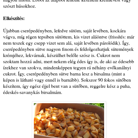
szószt húsokhoz.
Elkészítés:
Újabban cserépedényben, lefedve sütöm, saját levében, kockára
vágva, míg régen tepsiben sütöttem, kis vizet aláöntve (frissítés: már
nem teszek egy csepp vizet sem alá, saját levében párolódik). Így,
cserépedényben sütve nagyon finom és feldolgozhatjuk sütemények
krémjéhez, lekvárnak, készülhet belőle szósz is. Cukrot nem
szoktam hozzá adni, mert nekem elég édes így is, de aki az édesebb
ízekhez van szokva, mindenképpen tegyen rá néhány evőkanálnyi
cukrot. Így, cserépedényben sütve barna lesz a birsalma (mint a
képen is látható vagy ennél is barnább). Sokszor 90 fokos sütőben
készítem, így egész éjjel bent van a sütőben, reggelre kész a puha,
édeskés-savanykás birsalmám.