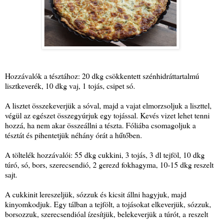
Hozzávalók a tésztához: 20 dkg csökkentett szénhidráttartalmú
lisztkeverék, 10 dkg vaj, 1 tojás, csipet só.
A lisztet összekeverjük a sóval, majd a vajat elmorzsoljuk a liszttel,
végül az egészet összegyúrjuk egy tojással. Kevés vizet lehet tenni
hozzá, ha nem akar összeállni a tészta. Fóliába csomagoljuk a
tésztát és pihentetjük néhány órát a hűtőben.
A töltelék hozzávalói: 55 dkg cukkini, 3 tojás, 3 dl tejföl, 10 dkg
túró, só, bors, szerecsendió, 2 gerezd fokhagyma, 10-15 dkg reszelt
sajt.
A cukkinit lereszeljük, sózzuk és kicsit állni hagyjuk, majd
kinyomkodjuk. Egy tálban a tejfölt, a tojásokat elkeverjük, sózzuk,
borsozzuk, szerecsendióal ízesítjük, belekeverjük a túrót, a reszelt