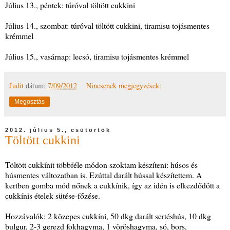
Július 13., péntek: túróval töltött cukkini
Július 14., szombat: túróval töltött cukkini, tiramisu tojásmentes
krémmel
Július 15., vasárnap: lecsó, tiramisu tojásmentes krémmel
Judit
dátum:
7/09/2012
Nincsenek megjegyzések:
Megosztás
2012. július 5., csütörtök
Töltött cukkini
Töltött cukkínit többféle módon szoktam készíteni: húsos és
húsmentes változatban is. Ezúttal darált hússal készítettem. A
kertben gomba mód nőnek a cukkínik, így az idén is elkezdődött a
cukkínis ételek sütése-főzése.
Hozzávalók: 2 közepes cukkíni, 50 dkg darált sertéshús, 10 dkg
bulgur, 2-3 gerezd fokhagyma, 1 vöröshagyma, só, bors,