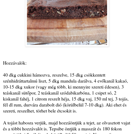
Hozzávalók:
40 dkg cukkini hámozva, reszelve, 15 dkg csökkentett
szénhidráttartalmú liszt, 5 dkg mandula darálva, 4 evőkanál kakaó,
10-15 dkg xukor (vagy még több, ki mennyire szereti édesen), 3
teáskanál sütőpor, 2 teáskanál szódabikarbóna, 1 csipet só, 2
kiskanál fahéj, 1 citrom reszelt héja, 15 dkg vaj, 150 ml tej, 3 tojás,
fél dl rum, durvára darabolt dió (körülbelül 7-10 dkg). Aki ehet és
szereti, reszelhet, törhet bele étcsokit is.
A tojást habosra verjük, majd hozzáöntjük a tejet, az olvasztott vajat
és a többi hozzávalót is. Tepsibe öntjük a masszát és 180 fokon