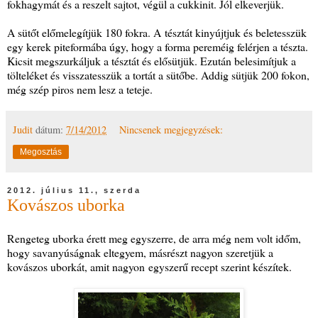
fokhagymát és a reszelt sajtot, végül a cukkinit. Jól elkeverjük.
A sütőt előmelegítjük 180 fokra. A tésztát kinyújtjuk és beletesszük
egy kerek piteformába úgy, hogy a forma pereméig felérjen a tészta.
Kicsit megszurkáljuk a tésztát és elősütjük. Ezután belesimítjuk a
tölteléket és visszatesszük a tortát a sütőbe. Addig sütjük 200 fokon,
még szép piros nem lesz a teteje.
Judit
dátum:
7/14/2012
Nincsenek megjegyzések:
Megosztás
2012. július 11., szerda
Kovászos uborka
Rengeteg uborka érett meg egyszerre, de arra még nem volt időm,
hogy savanyúságnak eltegyem, másrészt nagyon szeretjük a
kovászos uborkát, amit nagyon egyszerű recept szerint készítek.