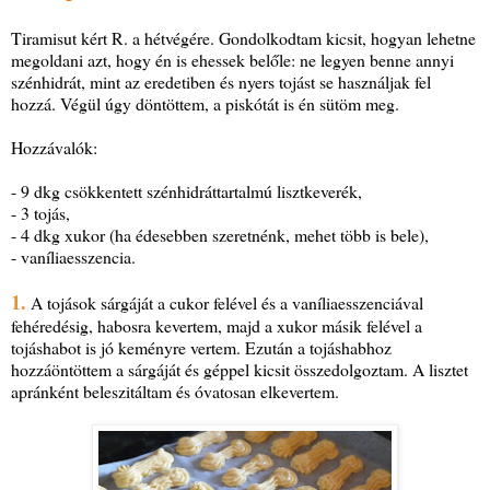
Tiramisut kért R. a hétvégére. Gondolkodtam kicsit, hogyan lehetne
megoldani azt, hogy én is ehessek belőle: ne legyen benne annyi
szénhidrát, mint az eredetiben és nyers tojást se használjak fel
hozzá. Végül úgy döntöttem, a piskótát is én sütöm meg.
Hozzávalók:
- 9 dkg csökkentett szénhidráttartalmú lisztkeverék,
- 3 tojás,
- 4 dkg xukor (ha édesebben szeretnénk, mehet több is bele),
- vaníliaesszencia.
1.
A tojások sárgáját a cukor felével és a vaníliaesszenciával
fehéredésig, habosra kevertem, majd a xukor másik felével a
tojáshabot is jó keményre vertem. Ezután a tojáshabhoz
hozzáöntöttem a sárgáját és géppel kicsit összedolgoztam. A lisztet
apránként beleszitáltam és óvatosan elkevertem.