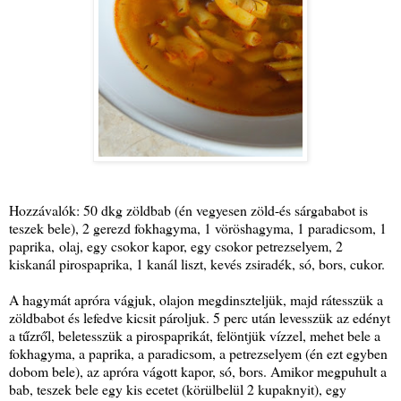
Hozzávalók: 50 dkg zöldbab (én vegyesen zöld-és sárgababot is
teszek bele), 2 gerezd fokhagyma, 1 vöröshagyma, 1 paradicsom, 1
paprika, olaj, egy csokor kapor, egy csokor petrezselyem, 2
kiskanál pirospaprika, 1 kanál liszt, kevés zsiradék, só, bors, cukor.
A hagymát apróra vágjuk, olajon megdinszteljük, majd rátesszük a
zöldbabot és lefedve kicsit pároljuk. 5 perc után levesszük az edényt
a tűzről, beletesszük a pirospaprikát, felöntjük vízzel, mehet bele a
fokhagyma, a paprika, a paradicsom, a petrezselyem (én ezt egyben
dobom bele), az apróra vágott kapor, só, bors. Amikor megpuhult a
bab, teszek bele egy kis ecetet (körülbelül 2 kupaknyit), egy