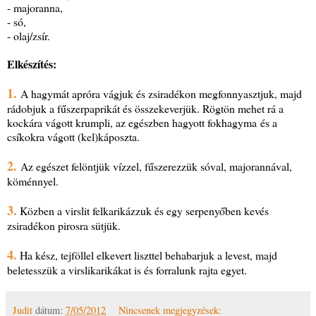
- majoranna,
- só,
- olaj/zsír.
Elkészítés:
1.
A hagymát apróra vágjuk és zsiradékon megfonnyasztjuk, majd
rádobjuk a fűszerpaprikát és összekeverjük. Rögtön mehet rá a
kockára vágott krumpli, az egészben hagyott fokhagyma és a
csíkokra vágott (kel)káposzta.
2.
Az egészet felöntjük vízzel, fűszerezzük sóval, majorannával,
köménnyel.
3.
Közben a virslit felkarikázzuk és egy serpenyőben kevés
zsiradékon pirosra sütjük.
4.
Ha kész, tejföllel elkevert liszttel behabarjuk a levest, majd
beletesszük a virslikarikákat is és forralunk rajta egyet.
Judit
dátum:
7/05/2012
Nincsenek megjegyzések: