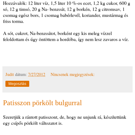
Hozzávalók: 12 liter víz, 1,5 liter 10 %-os ecet, 1,2 kg cukor, 600 g
só, 12 g timsó, 20 g Na- benzoát, 12 g borkén, 12 g citromsav, 1
csomag egész bors, 1 csomag babérlevél, koriander, mustármag és
friss torma.
A sót, cukrot, Na-benzoátot, borként egy kis meleg vízzel
feloldottam és úgy öntöttem a hordóba, így nem lesz zavaros a víz.
Judit
dátum:
7/27/2012
Nincsenek megjegyzések:
Megosztás
Patisszon pörkölt bulgurral
Szeretjük a rántott patisszont, de, hogy ne unjunk rá, készítettünk
egy csípős pörkölt változatot is.