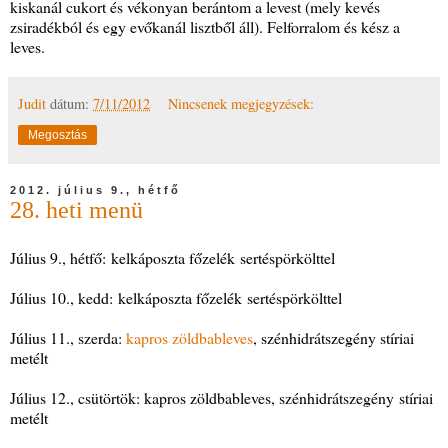
kiskanál cukort és vékonyan berántom a levest (mely kevés
zsiradékból és egy evőkanál lisztből áll). Felforralom és kész a
leves.
Judit
dátum:
7/11/2012
Nincsenek megjegyzések:
Megosztás
2012. július 9., hétfő
28. heti menü
Július 9., hétfő: kelkáposzta főzelék sertéspörkölttel
Július 10., kedd: kelkáposzta főzelék sertéspörkölttel
Július 11., szerda:
kapros zöldbableves
, szénhidrátszegény stíriai
metélt
Július 12., csütörtök: kapros zöldbableves, szénhidrátszegény stíriai
metélt