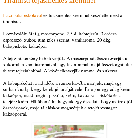
Tiramisu tojásmentes krémmel
Házi babapiskótával
és tojásmentes krémmel készítettem ezt a
tiramisut.
Hozzávalók: 500 g mascarpone, 2,5 dl habtejszín, 3 csésze
espresszó, xukor, rum ízlés szerint, vaníliaroma, 20 dkg
babapiskóta, kakaópor.
A tejszínt kemény habbá verjük. A mascarponét összekeverjük a
xukorral, a vaníliaaromával, egy kis rummal, majd összeforgatjuk a
felvert tejszínhabbal. A kávét elkeverjük rummal és xukorral.
A babapiskótát rövid időre a rumos kávéba mártjuk, majd egy
sorban kirakjuk egy kerek jénai alját vele. Erre jön egy adag krém,
kakaópor, majd megint piskóta, krém, kakaópor, piskóta és a
tetejére krém. Hűtőben állni hagyjuk egy éjszakát, hogy az ízek jól
összeérjenek, majd tálaláskor megszórjuk a tetejét vastagon
kakaóporral.