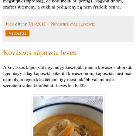
megsütjük (tűpróbáig, de körülbelül 50 percig). Nagyon finom,
szaftos sütemény, a cukkini pedig tényleg nem érződik benne.
Judit
dátum:
7/14/2012
Nincsenek megjegyzések:
Megosztás
Kovászos káposzta leves
A kovászos káposztát ugyanúgy készítjük, mint a kovászos uborkát.
Igen nagy adag káposztát sikerült kovászolnom, káposztás húst már
nem olyan régen készítettem, így most inkább valami mást
szerettem volna kipróbálni. Leves lett belőle.