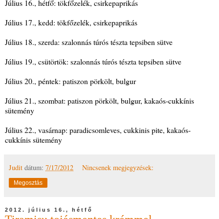
Július 16., hétfő: tökfőzelék, csirkepaprikás
Július 17., kedd: tökfőzelék, csirkepaprikás
Július 18., szerda: szalonnás túrós tészta tepsiben sütve
Július 19., csütörtök: szalonnás túrós tészta tepsiben sütve
Július 20., péntek: patiszon pörkölt, bulgur
Július 21., szombat: patiszon pörkölt, bulgur, kakaós-cukkínis
sütemény
Július 22., vasárnap: paradicsomleves, cukkinis pite, kakaós-
cukkínis sütemény
Judit
dátum:
7/17/2012
Nincsenek megjegyzések:
Megosztás
2012. július 16., hétfő