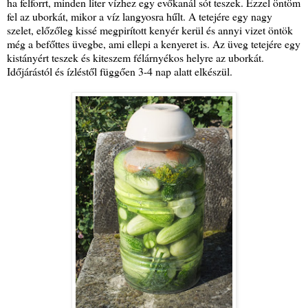
ha felforrt, minden liter vízhez egy evőkanál sót teszek. Ezzel öntöm
fel az uborkát, mikor a víz langyosra hűlt. A tetejére egy nagy
szelet, előzőleg kissé megpirított kenyér kerül és annyi vizet öntök
még a befőttes üvegbe, ami ellepi a kenyeret is. Az üveg tetejére egy
kistányért teszek és kiteszem félárnyékos helyre az uborkát.
Időjárástól és ízléstől függően 3-4 nap alatt elkészül.