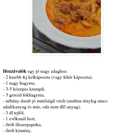
Hozzávalók
egy jó nagy adaghoz:
- 2 kisebb fej kelkáposzta (vagy fehér káposzta),
- 1 nagy hagyma,
- 3-5 közepes krumpli,
- 3 gerezd fokhagyma,
- néhány darab jó minőségű virsli (amiben tényleg nincs
adalékanyag és más, oda nem illő anyag),
- 3 dl tejföl,
- 1 evőkanál liszt,
- őrölt fűszerpaprika,
- őrölt kömény,