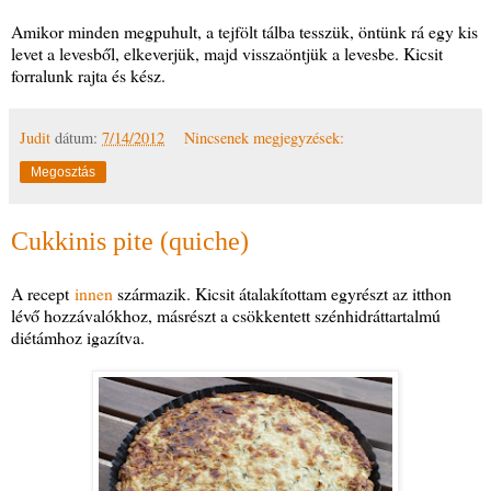
Amikor minden megpuhult, a tejfölt tálba tesszük, öntünk rá egy kis
levet a levesből, elkeverjük, majd visszaöntjük a levesbe. Kicsit
forralunk rajta és kész.
Judit
dátum:
7/14/2012
Nincsenek megjegyzések:
Megosztás
Cukkinis pite (quiche)
A recept
innen
származik. Kicsit átalakítottam egyrészt az itthon
lévő hozzávalókhoz, másrészt a csökkentett szénhidráttartalmú
diétámhoz igazítva.