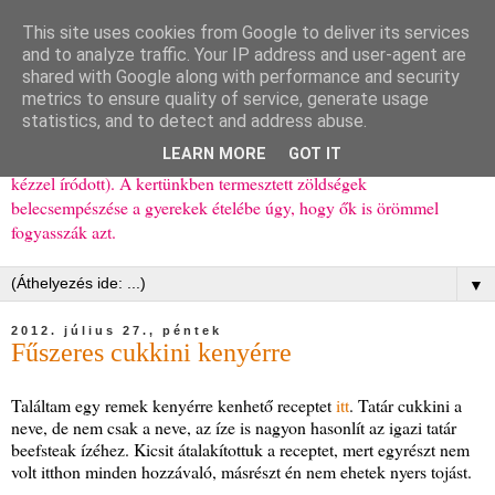
This site uses cookies from Google to deliver its services
Ízőrző
and to analyze traffic. Your IP address and user-agent are
shared with Google along with performance and security
metrics to ensure quality of service, generate usage
Kisgyerekes család kipróbált, többnyire egészséges ételeket
statistics, and to detect and address abuse.
bemutató receptjei a mindennapokra (mert a papírfecniket folyton
LEARN MORE
GOT IT
elhagyom) és gyerekeimnek ajándékba (mint régen, csak ez nem
kézzel íródott). A kertünkben termesztett zöldségek
belecsempészése a gyerekek ételébe úgy, hogy ők is örömmel
fogyasszák azt.
▼
2012. július 27., péntek
Fűszeres cukkini kenyérre
Találtam egy remek kenyérre kenhető receptet
itt
. Tatár cukkini a
neve, de nem csak a neve, az íze is nagyon hasonlít az igazi tatár
beefsteak ízéhez. Kicsit átalakítottuk a receptet, mert egyrészt nem
volt itthon minden hozzávaló, másrészt én nem ehetek nyers tojást.