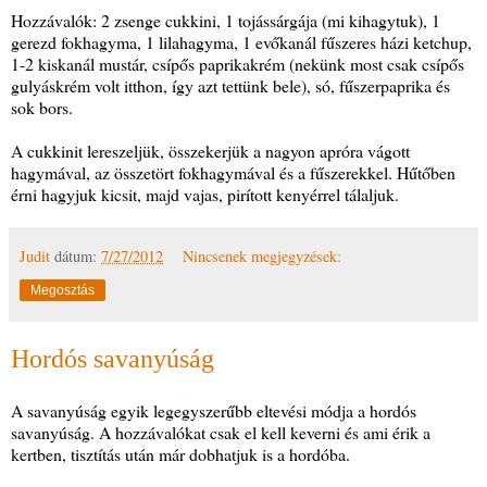
Hozzávalók: 2 zsenge cukkini, 1 tojássárgája (mi kihagytuk), 1
gerezd fokhagyma, 1 lilahagyma, 1 evőkanál fűszeres házi ketchup,
1-2 kiskanál mustár, csípős paprikakrém (nekünk most csak csípős
gulyáskrém volt itthon, így azt tettünk bele), só, fűszerpaprika és
sok bors.
A cukkinit lereszeljük, összekerjük a nagyon apróra vágott
hagymával, az összetört fokhagymával és a fűszerekkel. Hűtőben
érni hagyjuk kicsit, majd vajas, pirított kenyérrel tálaljuk.
Judit
dátum:
7/27/2012
Nincsenek megjegyzések:
Megosztás
Hordós savanyúság
A savanyúság egyik legegyszerűbb eltevési módja a hordós
savanyúság. A hozzávalókat csak el kell keverni és ami érik a
kertben, tisztítás után már dobhatjuk is a hordóba.