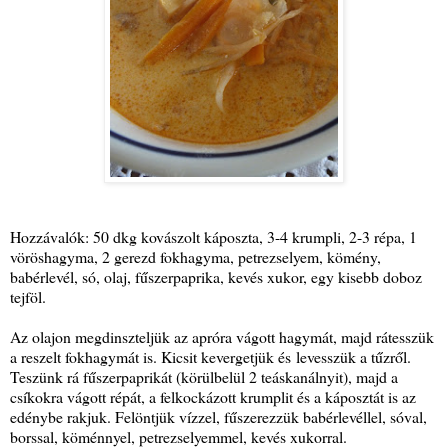
Hozzávalók: 50 dkg kovászolt káposzta, 3-4 krumpli, 2-3 répa, 1
vöröshagyma, 2 gerezd fokhagyma, petrezselyem, kömény,
babérlevél, só, olaj, fűszerpaprika, kevés xukor, egy kisebb doboz
tejföl.
Az olajon megdinszteljük az apróra vágott hagymát, majd rátesszük
a reszelt fokhagymát is. Kicsit kevergetjük és levesszük a tűzről.
Teszünk rá fűszerpaprikát (körülbelül 2 teáskanálnyit), majd a
csíkokra vágott répát, a felkockázott krumplit és a káposztát is az
edénybe rakjuk. Felöntjük vízzel, fűszerezzük babérlevéllel, sóval,
borssal, köménnyel, petrezselyemmel, kevés xukorral.