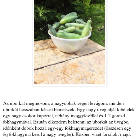
Az uborkát megmosom, a nagyobbak végeit levágom, minden
uborkát hosszában késsel bemetszek. Egy nagy üveg alját kibélelek
egy nagy csokor kaporral, néhány meggylevéllel és 1-2 gerezd
fokhagymával. Ezután elkezdem beletenni az uborkát az üvegbe,
időnként dobok hozzá egy-egy fokhagymagerezdet (összesen egy
fej fokhagyma kerül a nagy üvegbe). Közben vizet forralok, majd,