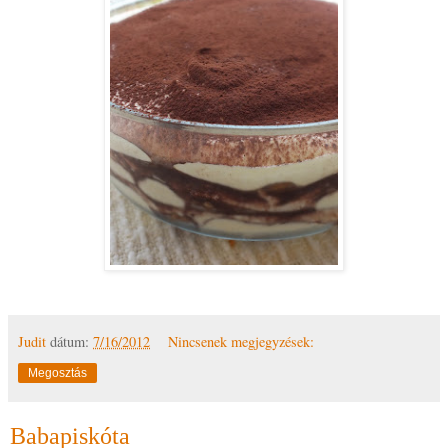
Judit
dátum:
7/16/2012
Nincsenek megjegyzések:
Megosztás
Babapiskóta