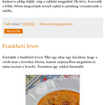
letakarva addig sütjük, míg a cukkíni megpuhul. Ha kész, levesszük
a fóliát, bőven megszórjuk reszelt sajttal és pirulásig visszatesszük a
sütőbe.
Judit
dátum:
7/05/2012
Nincsenek megjegyzések:
Megosztás
Frankfurti leves
Szeretjük a frankfurti levest. Már egy ideje úgy készítem, hogy a
virslit nem a levesben főzöm, hanem serpenyőben megsütöm és
utána teszem a levesbe. Szerintem így sokkal finomabb.