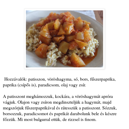
Hozzávalók: patisszon, vöröshagyma, só, bors, fűszerpaprika,
paprika (csípős is), paradicsom, olaj vagy zsír.
A patisszont meghámozzuk, kockára, a vöröshagymát apróra
vágjuk. Olajon vagy zsíron megdinszteljük a hagymát, majd
megszórjuk fűszerpaprikával és rátesszük a patisszont. Sózzuk,
borsozzuk, paradicsomot és paprikát darabolunk bele és készre
főzzük. Mi most bulgurral ettük, de rizzsel is finom.