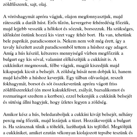
zöldfűszerek, sajt, olaj.
A vöröshagymát apróra vágjuk, olajon megfonnyasztjuk, majd
rátesszük a darált húst. Erős tűzön, kevergetve fehéredésig főzzük,
majd lejjebb vesszük a hőfokot és sózzuk, borsozzuk. Ha szükséges,
időnként öntünk hozzá kis vizet vagy fehér bort. Ha van, tehetünk
bele paprikát, paradicsomot is. Nekem nem volt még érett, így a
tavaly készített aszalt paradicsomból tettem a húshoz egy adagot.
Amíg a hús készül, kétszeres mennyiségű vízben megfőzzük a
bulgurt egy kis sóval, valamint előkészítjük a cukkínit is. A
cukkíniket megmossuk, félbe vágjuk, magját kiszedjük majd
kikaparjuk kicsit a belsejét. A zöldség húsát nem dobjuk ki, hanem
majd később a húshoz keverjük. Egy tálban olívaolajat, reszelt
fokhagymát, borsot és sót összekeverünk apróra vágott friss
zöldfűszerekkel (én most kakukkfüvet, zsályát, bazsalikomot és
rozmaringot szedtem a kertben), ezzel bekenjük a cukkínik belsejét
és sütésig állni hagyjuk, hogy ízletes legyen a zöldség.
Amikor kész a hús, beledaraboljuk a cukkíni kivájt belsejét, néhány
percig még főzzük, majd lezárjuk a tüzet. Hozzákeverjük a bulgurt
is. Ha száraznak tűnik a töltelék, lazíthatjuk kis tejföllel. Megtöltjük
a cukkíniket, amiket ezután vékonyan kiolajozott tepsibe teszünk és