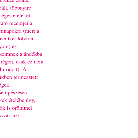
bált, többnyire
séges ételeket
ató receptjei a
nnapokra (mert a
fecniket folyton
yom) és
keimnek ajándékba
 régen, csak ez nem
l íródott). A
nkben termesztett
égek
sempészése a
kek ételébe úgy,
ők is örömmel
sszák azt.