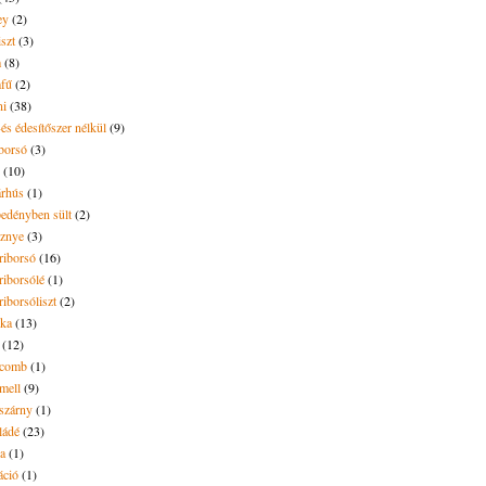
ey
(2)
iszt
(3)
m
(8)
mfű
(2)
ni
(38)
és édesítőszer nélkül
(9)
borsó
(3)
(10)
árhús
(1)
pedényben sült
(2)
sznye
(3)
riborsó
(16)
riborsólé
(1)
riborsóliszt
(2)
óka
(13)
(12)
ecomb
(1)
mell
(9)
eszárny
(1)
ládé
(23)
ya
(1)
áció
(1)