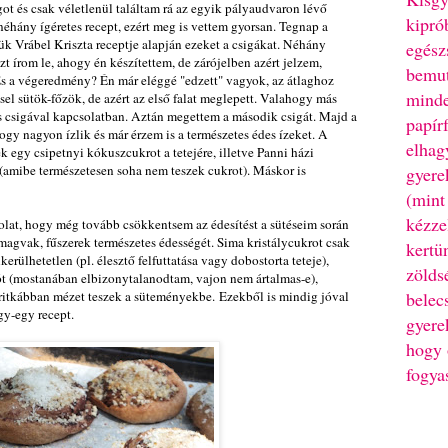
ot és csak véletlenül találtam rá az egyik pályaudvaron lévő
kipró
néhány ígéretes recept, ezért meg is vettem gyorsan. Tegnap a
k Vrábel Kriszta receptje alapján ezeket a csigákat. Néhány
egész
zt írom le, ahogy én készítettem, de zárójelben azért jelzem,
bemut
 És a végeredmény? Én már eléggé "edzett" vagyok, az átlaghoz
minde
el sütök-főzök, de azért az első falat meglepett. Valahogy más
csigával kapcsolatban. Aztán megettem a második csigát. Majd a
papír
ogy nagyon ízlik és már érzem is a természetes édes ízeket. A
elhag
ek egy csipetnyi kókuszcukrot a tetejére, illetve Panni házi
(amibe természetesen soha nem teszek cukrot). Máskor is
gyere
(mint
kézze
at, hogy még tovább csökkentsem az édesítést a sütéseim során
agvak, fűszerek természetes édességét. Sima kristálycukrot csak
kertü
erülhetetlen (pl. élesztő felfuttatása vagy dobostorta teteje),
zölds
t (mostanában elbizonytalanodtam, vajon nem ártalmas-e),
ritkábban mézet teszek a süteményekbe. Ezekből is mindig jóval
belec
gy-egy recept.
gyere
hogy 
fogya