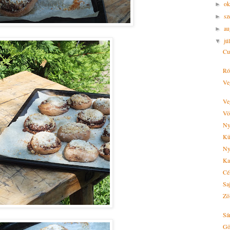
ok
►
sz
►
au
►
jú
▼
Cu
Ró
Ve
Veg
Vö
Ny
Kü
Ny
Ka
Cé
Sa
Zö
Sá
Gö