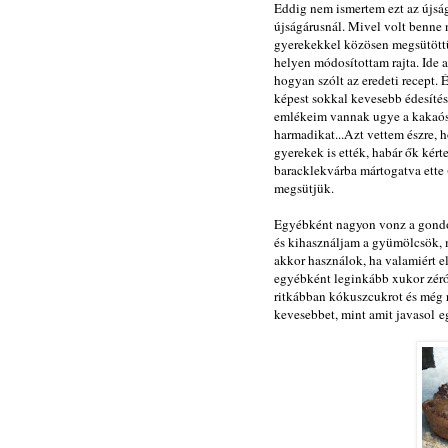
Eddig nem ismertem ezt az újság
újságárusnál. Mivel volt benne 
gyerekekkel közösen megsütöttü
helyen módosítottam rajta. Ide a
hogyan szólt az eredeti recept.
képest sokkal kevesebb édesítéss
emlékeim vannak ugye a kakaós 
harmadikat...Azt vettem észre, h
gyerekek is ették, habár ők kért
baracklekvárba mártogatva ette 
megsütjük.
Egyébként nagyon vonz a gondol
és kihasználjam a gyümölcsök, m
akkor használok, ha valamiért elk
egyébként leginkább xukor zéró
ritkábban kókuszcukrot és még 
kevesebbet, mint amit javasol e