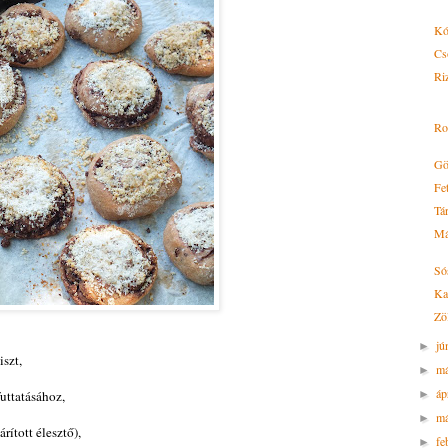
Kó
Cs
Ri
Ros
Gö
Fet
Tár
Mán
Só
Ka
Zö
jú
►
iszt,
m
►
áp
futtatásához,
►
má
►
árított élesztő),
fe
►