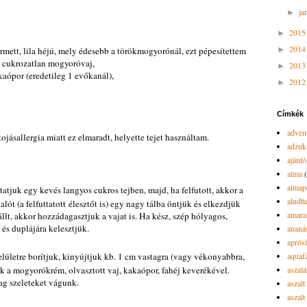
ja
►
201
►
201
rmett, lila héjú, mely édesebb a törökmogyorónál, ezt pépesítettem
►
g cukrozatlan mogyoróvaj,
201
►
kaópor (eredetileg 1 evőkanál),
201
►
Címkék
advent
tojásallergia miatt ez elmaradt, helyette tejet használtam.
adzuk
ajánló
alma
almap
tatjuk egy kevés langyos cukros tejben, majd, ha felfutott, akkor a
aludtt
lót (a felfuttatott élesztőt is) egy nagy tálba öntjük és elkezdjük
amara
llt, akkor hozzádagasztjuk a vajat is. Ha kész, szép hólyagos,
és duplájára kelesztjük.
ananá
aprós
felületre borítjuk, kinyújtjuk kb. 1 cm vastagra (vagy vékonyabbra,
aquaf
k a mogyorókrém, olvasztott vaj, kakaópor, fahéj keverékével.
aszalá
tag szeleteket vágunk.
aszalt
aszal