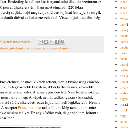
kat, Eredetileg le kellene kicsit nyomkodni őket, de szerintem ez
aszal
30 perces újrakelesztés nálam most elmaradt. 220 fokra
aszalt
percig sütjük, majd megkenjük felvert tojással (én tejjel) a csigák
aszalt
et darált dióval és kókuszreszelékkel. Visszatoljuk a sütőbe még
avoká
bab
(
baba
babak
balzs
Nincsenek megjegyzések:
banán
édesség
,
péksütemény
,
tojásmentes
,
tojásmentes sütemény
barna 
batáta
bazsa
befőz
birs
(
s ételnek, de most kivételt tettem, mert a kíváncsiság előrébb
birsa
djuk, ha legközelebb készítem, akkor biztosan még kevesebb
bivaly
kem rettenetesen édes. A színe gyönyörű lett. Nem főztem sokáig,
bodza
rt nem barnult meg. A képek nem is tudják igazán visszaadni,
bográ
 kissé sűrűre sikeredett, ezen is javítani kell legközelebb. Nem is
bor
(2
. A receptet
Palócprovance
-nál találtam. Még nem tudom, mire
brokk
ek-e máskor is ilyet. Ez egy kísérlet volt, de gondoltam, leírom a
bulgu
lkészítené.
camem
cékla