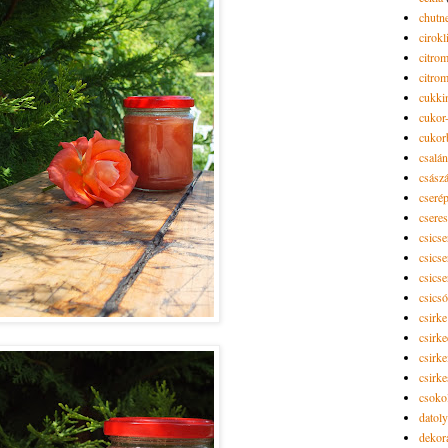
chutn
cirokl
citro
citro
cukki
cukor-
cukor
csalán
csász
cseré
csere
csicse
csicse
csicse
csics
csirke
csirk
csirke
csirk
csoko
datol
dekor