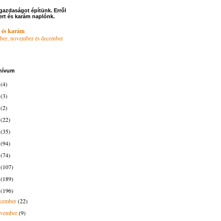
gazdaságot építünk. Erről
ert és karám naplónk.
 és karám
ber, november és december
hívum
6
(4)
4
(3)
3
(2)
2
(22)
1
(35)
0
(94)
9
(74)
8
(107)
7
(189)
6
(196)
ecember
(22)
ovember
(9)