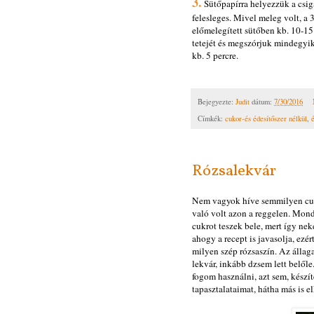
3.
Sütőpapírra helyezzük a csigá
felesleges. Mivel meleg volt, a 
előmelegített sütőben kb. 10-15 
tetejét és megszórjuk mindegyik
kb. 5 percre.
Bejegyezte:
Judit
dátum:
7/30/2016
Címkék:
cukor-és édesítőszer nélkül
,
Rózsalekvár
Nem vagyok híve semmilyen cukro
való volt azon a reggelen. Mon
cukrot teszek bele, mert így ne
ahogy a recept is javasolja, ezé
milyen szép rózsaszín. Az állaga
lekvár, inkább dzsem lett belőle
fogom használni, azt sem, készít
tapasztalataimat, hátha más is e