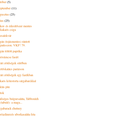
tóber
(5)
eptember
(11)
gusztus
(25)
lius
(25)
kor- és édesítőszer mentes
kakaós csiga
zsalekvár
gán (tojásmentes) rántott
patisszon. VKF! 79.
án töltött paprika
röslencse fasírt
ári zöldségek sütőben
rtőskalács parázson
ári zöldségek egy fazékban
kaós kölestorta sárgabarckkal
klás pite
jtok
ldséges bulgursaláta, Tabbouleh
(tabulé)- a maga...
rgabarack chutney
rögdinnyés uborkasaláta feta