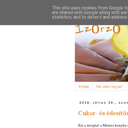
This site uses cookies from Google to 
are shared with Google along with per
statistics, and to detect and address
Ízőrző
Főoldal
Mit, miért, hogyan?
2016. július 30., sz
Cukor- és édesítő
Ezt a receptet a Mentes konyha