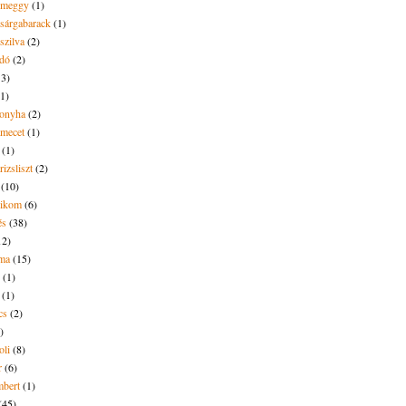
t meggy
(1)
 sárgabarack
(1)
 szilva
(2)
dó
(2)
13)
(1)
onyha
(2)
amecet
(1)
(1)
rizsliszt
(2)
(10)
likom
(6)
és
(38)
12)
lma
(15)
(1)
(1)
cs
(2)
)
oli
(8)
r
(6)
bert
(1)
(45)