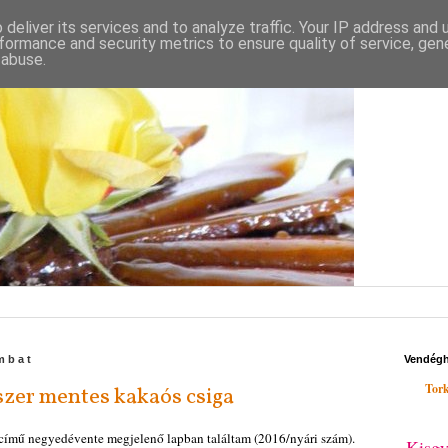
deliver its services and to analyze traffic. Your IP address and
formance and security metrics to ensure quality of service, ge
 abuse.
ombat
Vendég
Tork
szer mentes kakaós csiga
 című negyedévente megjelenő lapban találtam (2016/nyári szám).
Kisgy