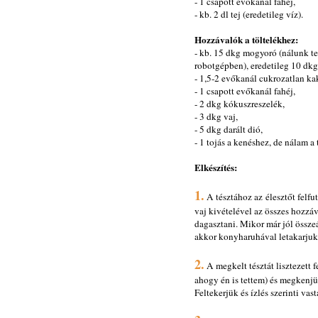
- 1 csapott evőkanál fahéj,
- kb. 2 dl tej (eredetileg víz).
Hozzávalók a töltelékhez:
- kb. 15 dkg mogyoró (nálunk te
robotgépben), eredetileg 10 dk
- 1,5-2 evőkanál cukrozatlan ka
- 1 csapott evőkanál fahéj,
- 2 dkg kókuszreszelék,
- 3 dkg vaj,
- 5 dkg darált dió,
- 1 tojás a kenéshez, de nálam a 
Elkészítés:
1.
A tésztához az élesztőt felfut
vaj kivételével az összes hozzáva
dagasztani. Mikor már jól összeá
akkor konyharuhával letakarjuk 
2.
A megkelt tésztát lisztezett 
ahogy én is tettem) és megkenjü
Feltekerjük és ízlés szerinti vas