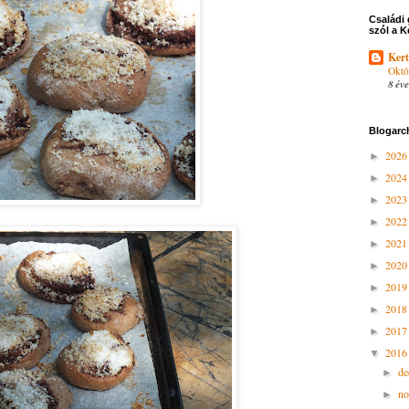
Családi 
szól a K
Kert
Októ
8 éve
Blogarc
202
►
202
►
202
►
202
►
202
►
202
►
201
►
201
►
201
►
201
▼
d
►
n
►