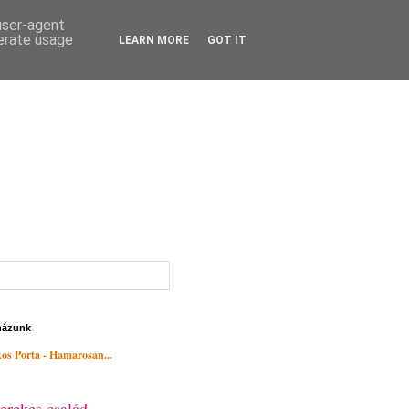
 user-agent
nerate usage
LEARN MORE
GOT IT
házunk
os Porta - Hamarosan...
erekes család