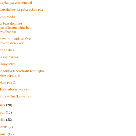
sajttal, paradicsommal
kuszhabos-sárgabarackos pite
okis kocka
zs bazsalikomos
paradicsommártásban,
zöldbabbal,...
éval sült oldalas friss
zöldfűszerekkel
rög saláta
a sajt házilag
kony télire
goldos lencsefasírt feta sajtos,
diós répasalát...
skás pite 2.
kaós-ribizlis kocka
ldbabkrém (kenyérre)
nius
(20)
ájus
(17)
rilis
(28)
rcius
(7)
bruár
(17)