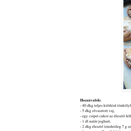
Hozzávalók:
- 40 dkg teljes kiőrlésű tönkölyl
- 5 dkg olvasztott vaj,
- egy csipet cukor az élesztő fel
- 1 dl natúr joghurt,
- 2 dkg élesztő (eredetileg 7 g sz