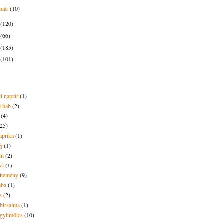
nuár
(10)
5
(120)
4
(66)
3
(185)
2
(101)
i naptár
(1)
i bab
(2)
(4)
(25)
aprika
(1)
ej
(1)
nt
(2)
sz
(1)
ütemény
(9)
aba
(1)
s
(2)
 birsalma
(1)
t gyümölcs
(10)