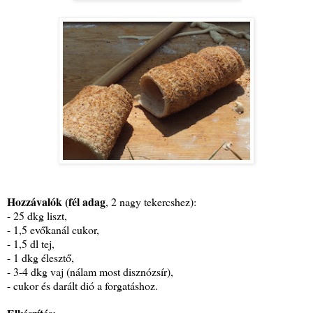
Hozzávalók (fél adag
, 2 nagy tekercshez):
- 25 dkg liszt,
- 1,5 evőkanál cukor,
- 1,5 dl tej,
- 1 dkg élesztő,
- 3-4 dkg vaj (nálam most disznózsír),
- cukor és darált dió a forgatáshoz.