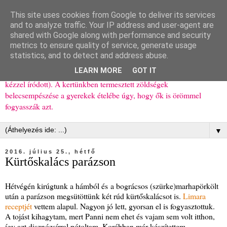
This site uses cookies from Google to deliver its services
Ízőrző
and to analyze traffic. Your IP address and user-agent are
shared with Google along with performance and security
metrics to ensure quality of service, generate usage
Kisgyerekes család kipróbált, többnyire egészséges ételeket
statistics, and to detect and address abuse.
bemutató receptjei a mindennapokra (mert a papírfecniket folyton
LEARN MORE
GOT IT
elhagyom) és gyerekeimnek ajándékba (mint régen, csak ez nem
kézzel íródott). A kertünkben termesztett zöldségek
belecsempészése a gyerekek ételébe úgy, hogy ők is örömmel
fogyasszák azt.
▼
2016. július 25., hétfő
Kürtőskalács parázson
Hétvégén kirúgtunk a hámból és a bográcsos (szürke)marhapörkölt
után a parázson megsütöttünk két rúd kürtőskalácsot is.
Limara
receptjét
vettem alapul. Nagyon jó lett, gyorsan el is fogyasztottuk.
A tojást kihagytam, mert Panni nem ehet és vajam sem volt itthon,
így azt disznózsírral pótoltam. Korábban már készítettem