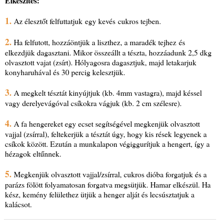
Elkészítés:
1.
Az élesztőt felfuttatjuk egy kevés cukros tejben.
2.
Ha felfutott, hozzáöntjük a liszthez, a maradék tejhez és
elkezdjük dagasztani. Mikor összeállt a tészta, hozzáadunk 2,5 dkg
olvasztott vajat (zsírt). Hólyagosra dagasztjuk, majd letakarjuk
konyharuhával és 30 percig kelesztjük.
3.
A megkelt tésztát kinyújtjuk (kb. 4mm vastagra), majd késsel
vagy derelyevágóval csíkokra vágjuk (kb. 2 cm szélesre).
4.
A fa hengereket egy ecset segítségével megkenjük olvasztott
vajjal (zsírral), feltekerjük a tésztát úgy, hogy kis rések legyenek a
csíkok között. Ezután a munkalapon végiggurítjuk a hengert, így a
hézagok eltűnnek.
5.
Megkenjük olvasztott vajjal/zsírral, cukros dióba forgatjuk és a
parázs fölött folyamatosan forgatva megsütjük. Hamar elkészül. Ha
kész, kemény felülethez ütjük a henger alját és lecsúsztatjuk a
kalácsot.