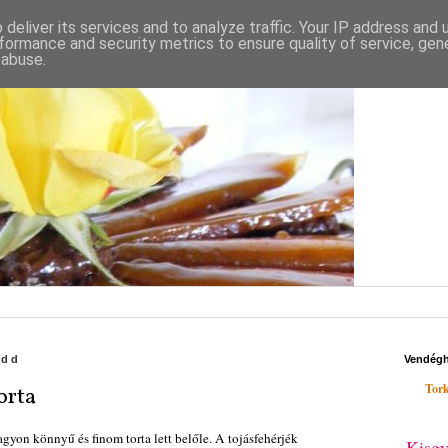
deliver its services and to analyze traffic. Your IP address and
formance and security metrics to ensure quality of service, ge
 abuse.
edd
Vendég
Tork
orta
gyon könnyű és finom torta lett belőle. A tojásfehérjék
Kisgy