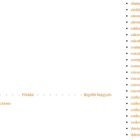
chutn
cirokl
citro
citro
cukki
cukor-
cukor
csalán
csász
cseré
csere
csicse
csicse
csicse
csics
Főoldal
Régebbi bejegyzés
csirke
 (Atom)
csirk
csirke
csirk
csoko
datol
dekor