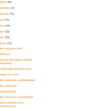
tóber
(18)
eptember
(2)
gusztus
(11)
lius
(13)
nius
(16)
ájus
(22)
rilis
(25)
rcius
(12)
kos-meggyes torta
litölcsér
osztasaláta répával, pirított
magokkal
vanyú káposztás kölesfasírt
mény édes leves
kos palacsinta vaníliakrémmel
klás palacsinta
kmagpástétom
aftos húsgolyó csirkemellből
ldborsófőzelék tej-és
lisztmentesen