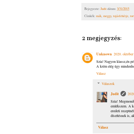
Bejegyezte:
Judit
dátum:
3/31/2015
Címkék:
mák
,
meggy
,
tojásfehérje
,
tor
2 megjegyzés:
Unknown
2020. október
Szia! Nagyon klassz,én pé
A krém elég úgy mindenhova,
Válasz
Válaszok
Judit
2020
Szia! Megmondom
emlékszem. A ké
eredeti receptné
díszítésnek is, 
Válasz