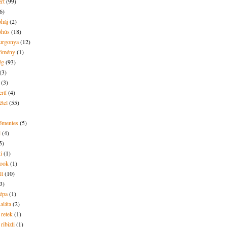
rt
(99)
6)
óháj
(2)
óhús
(18)
urgonya
(12)
kömény
(1)
ég
(93)
(3)
(3)
erű
(4)
étel
(55)
tőmentes
(5)
l
(4)
5)
i
(1)
ook
(1)
lt
(10)
3)
répa
(1)
saláta
(2)
 retek
(1)
ribizli
(1)