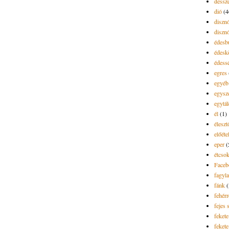
dessze
dió
(4
diszn
diszn
édesb
édes
édess
egres
egyéb
egysz
egytál
él
(1)
élesz
előéte
eper
(
étcsok
Faceb
fagyla
fánk
(
fehér
fejes 
fekete
fekete 