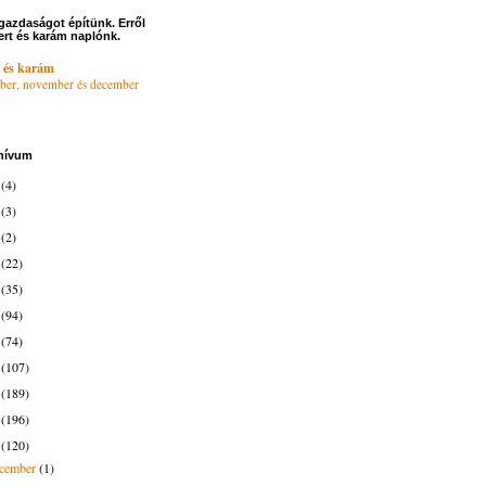
gazdaságot építünk. Erről
ert és karám naplónk.
 és karám
ber, november és december
hívum
6
(4)
4
(3)
3
(2)
2
(22)
1
(35)
0
(94)
9
(74)
8
(107)
7
(189)
6
(196)
5
(120)
ecember
(1)