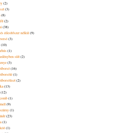
ey
(2)
iszt
(3)
m
(8)
mfű
(2)
ni
(38)
és édesítőszer nélkül
(9)
borsó
(3)
(10)
árhús
(1)
pedényben sült
(2)
sznye
(3)
riborsó
(16)
riborsólé
(1)
riborsóliszt
(2)
óka
(13)
(12)
ecomb
(1)
mell
(9)
eszárny
(1)
ládé
(23)
ya
(1)
áció
(1)