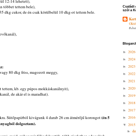
ül 12-14 lehetett),
n többet tettem bele),
Családi 
szól a K
g 35 dkg cukor, de én csak körülbelül 10 dkg-ot tettem bele.
Kert
Októ
8 éve
evőkanál),
Blogarc
202
►
202
►
ez:
202
►
vagy 80 dkg friss, magozott meggy,
202
►
202
►
202
eset tettem, kb. egy púpos mokkáskanálnyit),
►
anál, de akár el is maradhat).
201
►
201
►
201
►
(én 5
okra. Sütőpapírból kivágunk 4 darab 26 cm átmérőjű korongot
201
►
panyagból dolgoztam).
201
▼
d
►