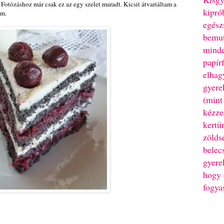
Fotózáshoz már csak ez az egy szelet maradt. Kicsit átvariáltam a
kipró
zem.
egész
bemut
minde
papír
elhag
gyere
(mint
kézze
kertü
zölds
belec
gyere
hogy 
fogya