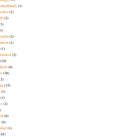
 sárgabarack
(1)
 szilva
(2)
dó
(2)
13)
(1)
onyha
(2)
amecet
(1)
(1)
rizsliszt
(2)
(10)
likom
(6)
és
(38)
12)
lma
(15)
(1)
(1)
cs
(2)
)
oli
(8)
r
(6)
bert
(1)
(45)