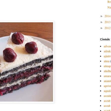
Ro
Na
201
►
201
►
201
►
Címkék
advent
adzuk
ajánló
alma
almap
aludtt
amara
ananá
aprós
aquaf
aszalá
aszalt
aszal
aszal