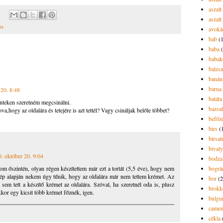
aszalt
aszalt
ta
avoká
bab
(
baba
babak
balzs
banán
barna 
 20. 8:48
batáta
nteken szeretném megcsinálni.
bazsa
hogy az oldalára és tetejére is azt tettél? Vagy csináljak belőle többet?
befőz
birs
(
birsa
bivaly
. október 20. 9:04
bodza
 őszintén, olyan régen készítettem már ezt a tortát (5,5 éve), hogy nem
bográ
p alapján nekem úgy tűnik, hogy az oldalára már nem tettem krémet. Az
bor
(2
l sem tett a készítő krémet az oldalára. Szóval, ha szeretnél oda is, plusz
brokk
akkor egy kicsit több krémet főznék, igen.
bulgu
camem
cékla