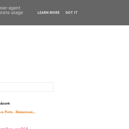
 user-agent
nerate usage
LEARN MORE
GOT IT
házunk
os Porta - Hamarosan...
erekes család