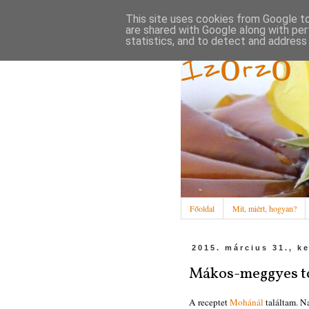
This site uses cookies from Google to 
are shared with Google along with per
statistics, and to detect and address
Ízőrző
Főoldal
Mit, miért, hogyan?
2015. március 31., k
Mákos-meggyes t
A receptet
Mohánál
találtam. Na