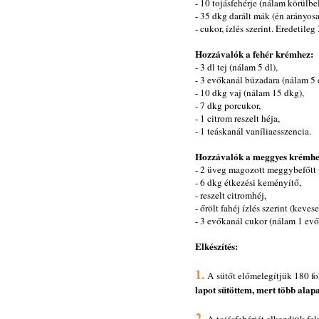
- 10 tojásfehérje (nálam körülbel
- 35 dkg darált mák (én arányosa
- cukor, ízlés szerint. Eredetile
Hozzávalók a fehér krémhez:
- 3 dl tej (nálam 5 dl),
- 3 evőkanál búzadara (nálam 5 
- 10 dkg vaj (nálam 15 dkg),
- 7 dkg porcukor,
- 1 citrom reszelt héja,
- 1 teáskanál vaníliaesszencia.
Hozzávalók a meggyes krémh
- 2 üveg magozott meggybefőtt 
- 6 dkg étkezési keményítő,
- reszelt citromhéj,
- őrölt fahéj ízlés szerint (kev
- 3 evőkanál cukor (nálam 1 evők
Elkészítés:
1.
A sütőt előmelegítjük 180 f
lapot sütöttem, mert több ala
2.