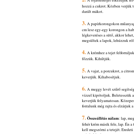
A tojásfehérjét elkezdjük fel
hozzá a cukrot. Közben verjük 
darált mákot.
3.
A papírkorongokon műanyag ha
cm lesz egy-egy korongon a hab
légkeveréses a sütő, akkor lehet
megsültek a lapok, lehúzzuk ról
4.
A krémhez a tejet felforralju
főzzük. Kihűtjük.
5.
A vajat, a porcukrot, a citro
keverjük. Kihabosítjuk.
6.
A meggy levét szűrő segítség
vízzel kipótoljuk. Beletesszük a 
keverjük folyamatosan. Közepes
forralunk még rajta és elzárjuk 
7.
Összeállítás nálam
: lap, me
fehér krém másik fele, lap. Én a 
kell megszórni a tetejét. Eredet