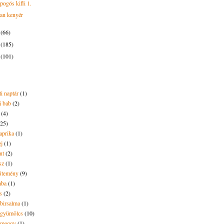
pogós kifli 1.
an kenyér
4
(66)
3
(185)
2
(101)
i naptár
(1)
i bab
(2)
(4)
(25)
aprika
(1)
ej
(1)
nt
(2)
sz
(1)
ütemény
(9)
aba
(1)
s
(2)
 birsalma
(1)
t gyümölcs
(10)
t meggy
(1)