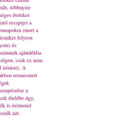
bált, többnyire
séges ételeket
ató receptjei a
nnapokra (mert a
fecniket folyton
yom) és
keimnek ajándékba
 régen, csak ez nem
l íródott). A
nkben termesztett
égek
sempészése a
kek ételébe úgy,
ők is örömmel
sszák azt.