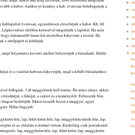
verni, majd, mikor már félig felvertük, több részletben adagoljuk
ok
►
tovább a habot. Amikor jó kemény a hab, óvatosan beleforgatjuk a
sz
►
au
►
blapáttal óvatosan, egyenletesen eloszlatjuk a habot. Kb. fél
jú
►
. Légkeveréses sütőben kettesével megsütjük a lapokat. Ha nem
jú
►
, hogy érdemesebb lenne két részletben kikeverni a tésztát. Ha
m
►
uk a sütőpapírt és kihűtjük.
áp
►
k, majd folyamatos keverés mellett beleszórjuk a búzadarát. Sűrűre
má
▼
Má
Kif
mhéjat és a vaníliát habosra kikeverjük, majd a kihűlt búzadarához
Káp
Sa
ével felfogjuk. 3 dl meggylének kell lennie. Ha nincs ennyi, akkor
Ör
citromhéjat, a fahéjat, a cukrot és a keményítőt. Feltesszük főni,
Má
 lángon besűrítjük. Ekkor tesszük hozzá a meggyet. egyet
Cé
a gázt. Hűlni hagyjuk.
Tö
ggykrém fele, lap, fehér krém fele, lap, meggykrém másik fele, lap,
Sz
tetejére és az oldalára is krémet tettem. Eredetileg csak porcukorral
Zö
i rétegezés: lap, meggykrém fele, lap, fehér krém, lap, meggykrém