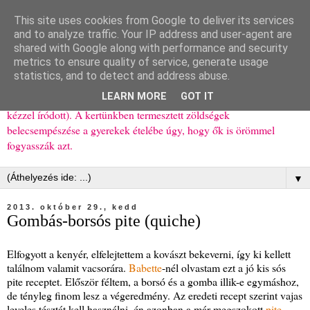
This site uses cookies from Google to deliver its services
Ízőrző
and to analyze traffic. Your IP address and user-agent are
shared with Google along with performance and security
metrics to ensure quality of service, generate usage
Kisgyerekes család kipróbált, többnyire egészséges ételeket
statistics, and to detect and address abuse.
bemutató receptjei a mindennapokra (mert a papírfecniket folyton
LEARN MORE
GOT IT
elhagyom) és gyerekeimnek ajándékba (mint régen, csak ez nem
kézzel íródott). A kertünkben termesztett zöldségek
belecsempészése a gyerekek ételébe úgy, hogy ők is örömmel
fogyasszák azt.
▼
2013. október 29., kedd
Gombás-borsós pite (quiche)
Elfogyott a kenyér, elfelejtettem a kovászt bekeverni, így ki kellett
találnom valamit vacsorára.
Babette
-nél olvastam ezt a jó kis sós
pite receptet. Először féltem, a borsó és a gomba illik-e egymáshoz,
de tényleg finom lesz a végeredmény. Az eredeti recept szerint vajas
leveles tésztát kell használni, én azonban a már megszokott
pite