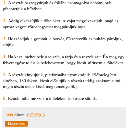
1.
A tésztát összegyúrjuk és fóliába csomagolva néhány órát
pihentetjük a hűtőben.
2.
Addig elkészítjük a tölteléket. A vajat megolvasztjuk, majd az
apróra vágott vöröshagymát megpároljuk rajta.
3.
Hozzáadjuk a gombát, a borsót, fűszerezzük és puhára pároljuk,
sütjük.
4.
Ha kész, mehet bele a tejszín, a tarja és a reszelt sajt. Én még egy
felvert egész tojást is belekevertem, hogy kicsit sűrítsem a tölteléket.
5.
A tésztát kinyújtjuk, piteformába nyomkodjuk. Előmelegített
sütőben, 180 fokon, kicsit elősütjük a tésztát (addig szoktam sütni,
míg a tészta teteje kissé megkeményedik).
6.
Ezután ráhalmozzuk a tölteléket. és készre sütjük.
Judit
dátum:
10/29/2013
Megosztás