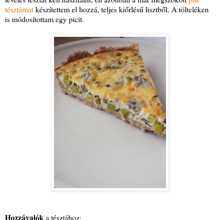
tésztámat
készítettem el hozzá, teljes kiőrlésű lisztből. A tölteléken
is módosítottam egy picit.
Hozzávalók
a tésztához: