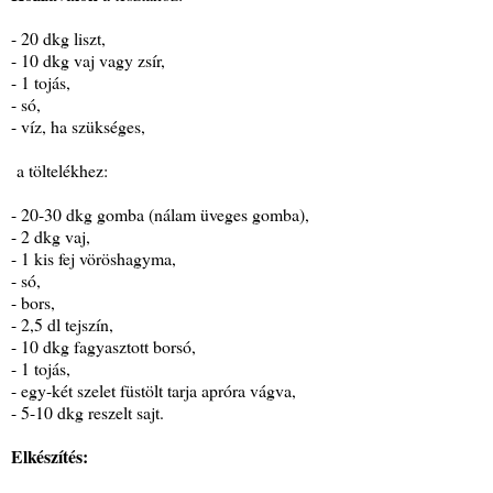
- 20 dkg liszt,
- 10 dkg vaj vagy zsír,
- 1 tojás,
- só,
- víz, ha szükséges,
a töltelékhez:
- 20-30 dkg gomba (nálam üveges gomba),
- 2 dkg vaj,
- 1 kis fej vöröshagyma,
- só,
- bors,
- 2,5 dl tejszín,
- 10 dkg fagyasztott borsó,
- 1 tojás,
- egy-két szelet füstölt tarja apróra vágva,
- 5-10 dkg reszelt sajt.
Elkészítés: