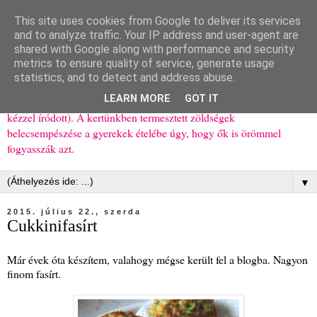
This site uses cookies from Google to deliver its services
Ízőrző
and to analyze traffic. Your IP address and user-agent are
shared with Google along with performance and security
metrics to ensure quality of service, generate usage
Kisgyerekes család kipróbált, többnyire egészséges ételeket
statistics, and to detect and address abuse.
bemutató receptjei a mindennapokra (mert a papírfecniket folyton
LEARN MORE
GOT IT
elhagyom) és gyerekeimnek ajándékba (mint régen, csak ez nem
kézzel íródott). A kertünkben termesztett zöldségek
belecsempészése a gyerekek ételébe úgy, hogy ők is örömmel
fogyasszák azt.
▼
2015. július 22., szerda
Cukkinifasírt
Már évek óta készítem, valahogy mégse került fel a blogba. Nagyon
finom fasírt.