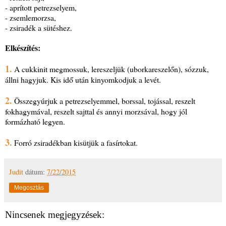
- aprított petrezselyem,
- zsemlemorzsa,
- zsiradék a sütéshez.
Elkészítés:
1.
A cukkinit megmossuk, lereszeljük (uborkareszelőn), sózzuk,
állni hagyjuk. Kis idő után kinyomkodjuk a levét.
2.
Összegyúrjuk a petrezselyemmel, borssal, tojással, reszelt
fokhagymával, reszelt sajttal és annyi morzsával, hogy jól
formázható legyen.
3.
Forró zsiradékban kisütjük a fasírtokat.
Judit
dátum:
7/22/2015
Megosztás
Nincsenek megjegyzések: