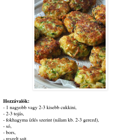
Hozzávalók:
- 1 nagyobb vagy 2-3 kisebb cukkini,
- 2-3 tojás,
- fokhagyma ízlés szerint (nálam kb. 2-3 gerezd),
- só,
- bors,
- reszelt sajt,