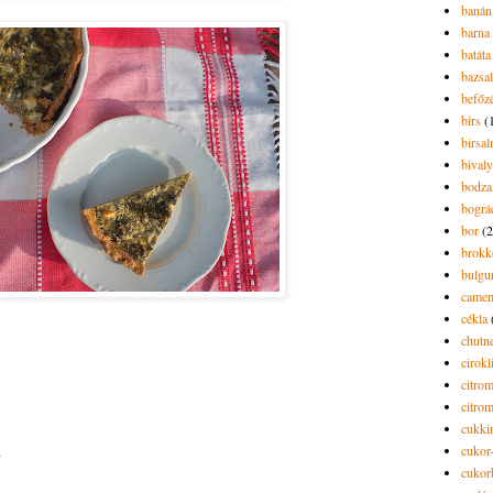
banán
barna 
batáta
bazsa
befőz
birs
(
birsa
bivaly
bodza
bográ
bor
(2
brokk
bulgu
camem
cékla
chutn
cirokl
citro
citro
cukki
.
cukor-
cukor