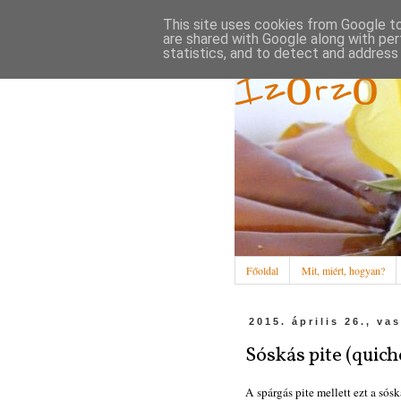
This site uses cookies from Google to 
are shared with Google along with per
statistics, and to detect and address
Ízőrző
Főoldal
Mit, miért, hogyan?
2015. április 26., va
Sóskás pite (quiche
A spárgás pite mellett ezt a sós