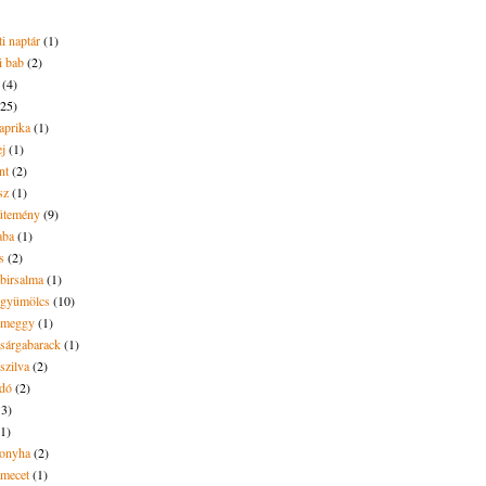
i naptár
(1)
i bab
(2)
(4)
(25)
aprika
(1)
ej
(1)
nt
(2)
sz
(1)
ütemény
(9)
aba
(1)
s
(2)
 birsalma
(1)
t gyümölcs
(10)
t meggy
(1)
 sárgabarack
(1)
 szilva
(2)
dó
(2)
13)
(1)
onyha
(2)
amecet
(1)