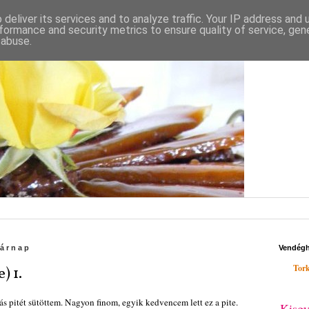
deliver its services and to analyze traffic. Your IP address and
formance and security metrics to ensure quality of service, ge
 abuse.
sárnap
Vendég
Tork
) 1.
kás pitét sütöttem. Nagyon finom, egyik kedvencem lett ez a pite.
Kisgy