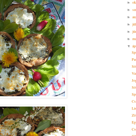
ok
►
sz
►
au
►
jú
►
jú
►
m
►
áp
▼
Sp
Pa
Só
Va
Jo
Só
Sp
Cs
Li
Zö
Eg
Cs