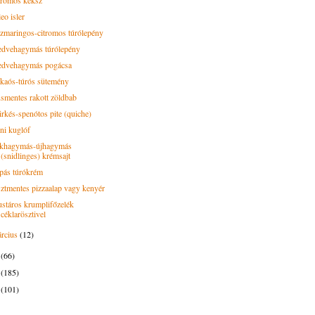
tromos keksz
eo isler
zmaringos-citromos túrólepény
dvehagymás túrólepény
dvehagymás pogácsa
kaós-túrós sütemény
smentes rakott zöldbab
irkés-spenótos pite (quiche)
ni kuglóf
khagymás-újhagymás
(snidlinges) krémsajt
pás túrókrém
sztmentes pizzaalap vagy kenyér
stáros krumplifőzelék
céklarösztivel
rcius
(12)
4
(66)
3
(185)
2
(101)