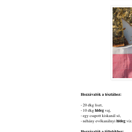
Hozzávalók a tésztához:
- 20 dkg liszt,
hideg
- 10 dkg
vaj,
- egy csapott kiskanál só,
hideg
- néhány evőkanálnyi
víz
Hozzávalók a töltelékhez: