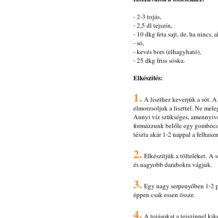
- 2-3 tojás,
- 2,5 dl tejszín,
- 10 dkg feta sajt, de, ha nincs, 
- só,
- kevés bors (elhagyható),
- 25 dkg friss sóska.
Elkészítés:
1.
A liszthez keverjük a sót. A
elmorzsoljuk a liszttel. Ne mele
Annyi víz szükséges, amennyivel 
formázzunk belőle egy gombócot
tészta akár 1-2 nappal a felhaszná
2.
Elkészítjük a tölteléket. A 
és nagyobb darabokra vágjuk.
3.
Egy nagy serpenyőben 1-2 pe
éppen csak essen össze.
4.
A tojásokat a tejszínnel kik