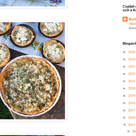
Családi 
szól a K
Kert
Októ
8 éve
Blogarc
202
►
202
►
202
►
202
►
202
►
202
►
201
►
201
►
201
►
201
►
201
▼
d
►