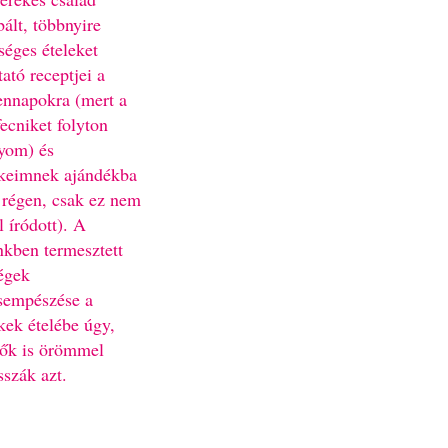
bált, többnyire
séges ételeket
ató receptjei a
nnapokra (mert a
fecniket folyton
yom) és
keimnek ajándékba
 régen, csak ez nem
l íródott). A
nkben termesztett
égek
sempészése a
kek ételébe úgy,
ők is örömmel
sszák azt.