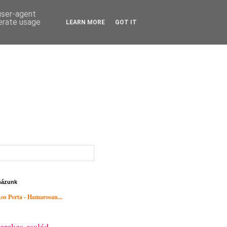
 user-agent
nerate usage
LEARN MORE
GOT IT
házunk
os Porta - Hamarosan...
erekes család