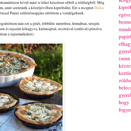
kamártáson kívül mást is lehet készíteni ebből a zöldségből. Még
kipró
em, amit szeretnék a közeljövőben kipróbálni. Ezt a receptet
Dolce
tással Panni születésnapjára sütöttem a vendégeknek.
egész
bemut
egsütöttem már ezt a pitét, többféle méretben, formában, tetején
minde
en és tejszínt kihagyva, krémsajttal, ricottával (ordával) pótolva
zítem a tejtermékeket).
papír
elhag
gyere
(mint
kézze
kertü
zölds
belec
gyere
hogy 
fogya