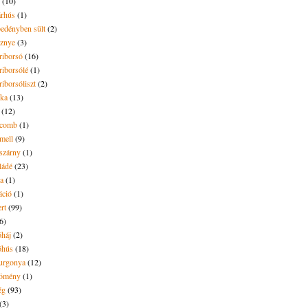
(10)
árhús
(1)
pedényben sült
(2)
sznye
(3)
riborsó
(16)
riborsólé
(1)
riborsóliszt
(2)
óka
(13)
(12)
ecomb
(1)
mell
(9)
eszárny
(1)
ládé
(23)
ya
(1)
áció
(1)
rt
(99)
6)
óháj
(2)
óhús
(18)
urgonya
(12)
kömény
(1)
ég
(93)
(3)