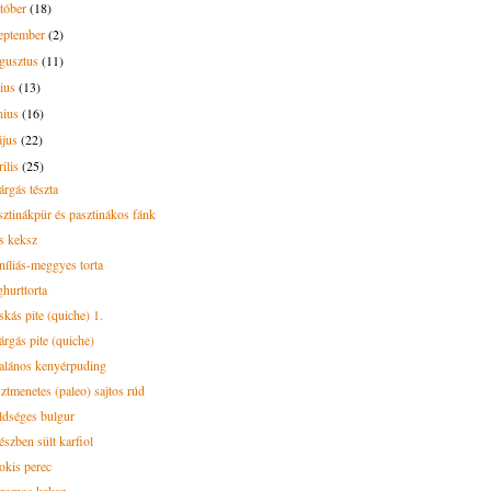
tóber
(18)
eptember
(2)
gusztus
(11)
lius
(13)
nius
(16)
ájus
(22)
rilis
(25)
árgás tészta
sztinákpür és pasztinákos fánk
s keksz
níliás-meggyes torta
ghurttorta
skás pite (quiche) 1.
árgás pite (quiche)
alános kenyérpuding
sztmenetes (paleo) sajtos rúd
ldséges bulgur
észben sült karfiol
okis perec