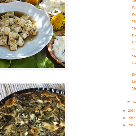
Ci
Pal
Ro
Me
Me
Ka
Hú
Cs
Mi
Fo
Ré
Li
Mu
má
►
201
►
201
►
201
►