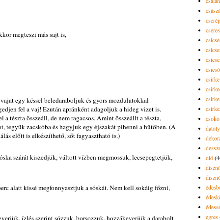
csalán
csász
cseré
csere
akkor megteszi más sajt is,
csicse
csicse
csicse
csics
csirke
csirk
csirke
 vajat egy késsel beledaraboljuk és gyors mozdulatokkal
gedjen fel a vaj! Ezután apránként adagoljuk a hideg vizet is.
csirk
a tészta összeáll, de nem ragacsos. Amint összeállt a tészta,
csoko
, tegyük zacskóba és hagyjuk egy éjszakát pihenni a hűtőben. (A
datol
lás előtt is elkészíthető, sőt fagyasztható is.)
dekor
dessze
sóska szárát kiszedjük, váltott vízben megmossuk, lecsepegtetjük,
dió
(4
diszn
diszn
rc alatt kissé megfonnyasztjuk a sóskát. Nem kell sokáig főzni,
édesb
édes
édess
egres
everjük, ízlés szerint sózzuk, borsozzuk, hozzákeverjük a darabolt