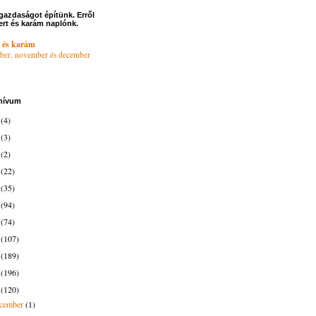
gazdaságot építünk. Erről
ert és karám naplónk.
 és karám
ber, november és december
hívum
6
(4)
4
(3)
3
(2)
2
(22)
1
(35)
0
(94)
9
(74)
8
(107)
7
(189)
6
(196)
5
(120)
ecember
(1)