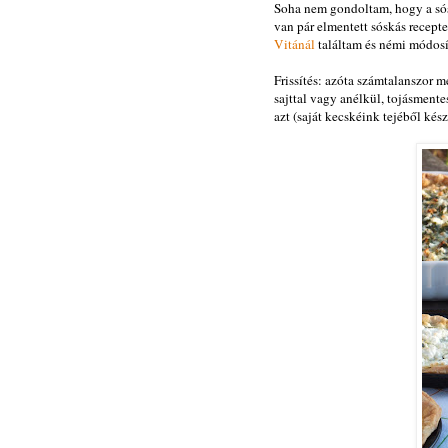
Soha nem gondoltam, hogy a sós
van pár elmentett sóskás recept
Vitánál
találtam és némi módosí
Frissítés: azóta számtalanszor m
sajttal vagy anélkül, tojásmentes
azt (saját kecskéink tejéből kés