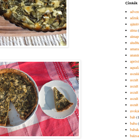
Címkék
advent
adzuk
ajánló
alma
almap
aludtt
amara
ananá
aprós
aquaf
aszalá
aszalt
aszal
aszal
aszalt
aszalt
avoká
bab
(
baba
babak
balzs