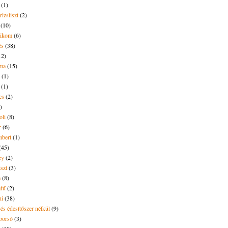
(1)
rizsliszt
(2)
(10)
likom
(6)
és
(38)
12)
lma
(15)
(1)
(1)
cs
(2)
)
oli
(8)
r
(6)
bert
(1)
(45)
ey
(2)
iszt
(3)
m
(8)
mfű
(2)
ni
(38)
és édesítőszer nélkül
(9)
borsó
(3)