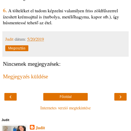
6.
A tölteléket el tudom képzelni valamilyen friss zöldfűszerrel
ízesített krémsajttal is (turbolya, metélőhagyma, kapor stb.), így
húsmentessé tehető az étel.
Judit
dátum:
5/20/2019
Megosztás
Nincsenek megjegyzések:
Megjegyzés küldése
‹
›
Főoldal
Internetes verzió megtekintése
Judit
Judit