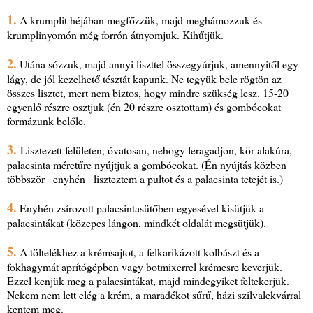
1.
A krumplit héjában megfőzzük, majd meghámozzuk és
krumplinyomón még forrón átnyomjuk. Kihűtjük.
2.
Utána sózzuk, majd annyi liszttel összegyúrjuk, amennyitől egy
lágy, de jól kezelhető tésztát kapunk. Ne tegyük bele rögtön az
összes lisztet, mert nem biztos, hogy mindre szükség lesz. 15-20
egyenlő részre osztjuk (én 20 részre osztottam) és gombócokat
formázunk belőle.
3.
Lisztezett felületen, óvatosan, nehogy leragadjon, kör alakúra,
palacsinta méretűre nyújtjuk a gombócokat. (Én nyújtás közben
többször _enyhén_ liszteztem a pultot és a palacsinta tetejét is.)
4.
Enyhén zsírozott palacsintasütőben egyesével kisütjük a
palacsintákat (közepes lángon, mindkét oldalát megsütjük).
5.
A töltelékhez a krémsajtot, a felkarikázott kolbászt és a
fokhagymát aprítógépben vagy botmixerrel krémesre keverjük.
Ezzel kenjük meg a palacsintákat, majd mindegyiket feltekerjük.
Nekem nem lett elég a krém, a maradékot sűrű, házi szilvalekvárral
kentem meg.