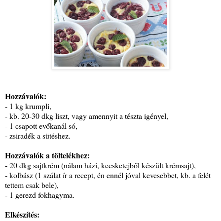
Hozzávalók:
- 1 kg krumpli,
- kb. 20-30 dkg liszt, vagy amennyit a tészta igényel,
- 1 csapott evőkanál só,
- zsiradék a sütéshez.
Hozzávalók a töltelékhez:
- 20 dkg sajtkrém (nálam házi, kecsketejből készült krémsajt),
- kolbász (1 szálat ír a recept, én ennél jóval kevesebbet, kb. a felét
tettem csak bele),
- 1 gerezd fokhagyma.
Elkészítés: