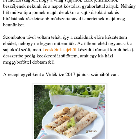
beszéljenek nekünk és a napot kóstolási gyakorlattal zárjuk. Néhány
hét múlva újra jönnek majd, de akkor a sajt kóstolásának és
bírálatának részletesebb módszertanával ismertetnek majd meg
bennünket.
Szombaton távol voltam tehát, így a családnak előre készítettem
ebédet, nehogy ne legyen mit enniük. Az itthoni ebéd ugyancsak a
sajtokról szólt, mert
kecskéink tejéből
készült krémsajt került bele (a
desszertbe pedig kecskeordát sütöttem, amit egy kis házi
meggybefőttel dobtam fel).
A recept egyébként a Vidék íze 2017 júniusi számából van.