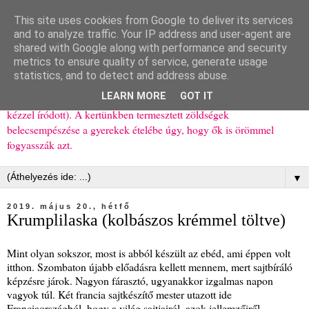
This site uses cookies from Google to deliver its services
Ízőrző
and to analyze traffic. Your IP address and user-agent are
shared with Google along with performance and security
metrics to ensure quality of service, generate usage
Kisgyerekes család kipróbált, többnyire egészséges ételeket
statistics, and to detect and address abuse.
bemutató receptjei a mindennapokra (mert a papírfecniket folyton
LEARN MORE
GOT IT
elhagyom) és gyerekeimnek ajándékba (mint régen, csak ez nem
kézzel íródott). A kertünkben termesztett zöldségek
belecsempészése a gyerekek ételébe úgy, hogy ők is örömmel
fogyasszák azt.
▼
2019. május 20., hétfő
Krumplilaska (kolbászos krémmel töltve)
Mint olyan sokszor, most is abból készült az ebéd, ami éppen volt
itthon. Szombaton újabb előadásra kellett mennem, mert sajtbíráló
képzésre járok. Nagyon fárasztó, ugyanakkor izgalmas napon
vagyok túl. Két francia sajtkészítő mester utazott ide
Franciaországból, hogy a világ sajtjairól, azok jellemzőiről,