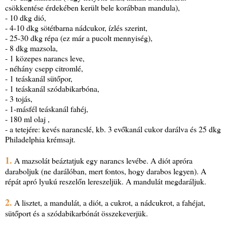
csökkentése érdekében került bele korábban mandula),
- 10 dkg dió,
- 4-10 dkg sötétbarna nádcukor, ízlés szerint,
- 25-30 dkg répa (ez már a pucolt mennyiség),
- 8 dkg mazsola,
- 1 közepes narancs leve,
- néhány csepp citromlé,
- 1 teáskanál sütőpor,
- 1 teáskanál szódabikarbóna,
- 3 tojás,
- 1-másfél teáskanál fahéj,
- 180 ml olaj ,
- a tetejére: kevés narancslé, kb. 3 evőkanál cukor darálva és 25 dkg
Philadelphia krémsajt.
1.
A mazsolát beáztatjuk egy narancs levébe. A diót apróra
daraboljuk (ne darálóban, mert fontos, hogy darabos legyen). A
répát apró lyukú reszelőn lereszeljük. A mandulát megdaráljuk.
2.
A lisztet, a mandulát, a diót, a cukrot, a nádcukrot, a fahéjat,
sütőport és a szódabikarbónát összekeverjük.