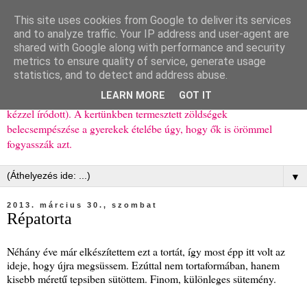
This site uses cookies from Google to deliver its services
Ízőrző
and to analyze traffic. Your IP address and user-agent are
shared with Google along with performance and security
metrics to ensure quality of service, generate usage
Kisgyerekes család kipróbált, többnyire egészséges ételeket
statistics, and to detect and address abuse.
bemutató receptjei a mindennapokra (mert a papírfecniket folyton
LEARN MORE
GOT IT
elhagyom) és gyerekeimnek ajándékba (mint régen, csak ez nem
kézzel íródott). A kertünkben termesztett zöldségek
belecsempészése a gyerekek ételébe úgy, hogy ők is örömmel
fogyasszák azt.
▼
2013. március 30., szombat
Répatorta
Néhány éve már elkészítettem ezt a tortát, így most épp itt volt az
ideje, hogy újra megsüssem. Ezúttal nem tortaformában, hanem
kisebb méretű tepsiben sütöttem. Finom, különleges sütemény.