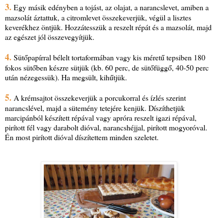
3.
Egy másik edényben a tojást, az olajat, a narancslevet, amiben a
mazsolát áztattuk, a citromlevet összekeverjük, végül a lisztes
keverékhez öntjük. Hozzátesszük a reszelt répát és a mazsolát, majd
az egészet jól összevegyítjük.
4.
Sütőpapírral bélelt tortaformában vagy kis méretű tepsiben 180
fokos sütőben készre sütjük (kb. 60 perc, de sütőfüggő, 40-50 perc
után nézegessük). Ha megsült, kihűtjük.
5.
A krémsajtot összekeverjük a porcukorral és ízlés szerint
narancslével, majd a sütemény tetejére kenjük. Díszíthetjük
marcipánból készített répával vagy apróra reszelt igazi répával,
pirított fél vagy darabolt dióval, narancshéjjal, pirított mogyoróval.
Én most pirított dióval díszítettem minden szeletet.