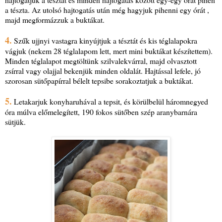
a tészta. Az utolsó hajtogatás után még hagyjuk pihenni egy órát ,
majd megformázzuk a buktákat.
4.
Szűk ujjnyi vastagra kinyújtjuk a tésztát és kis téglalapokra
vágjuk (nekem 28 téglalapom lett, mert mini buktákat készítettem).
Minden téglalapot megtöltünk szilvalekvárral, majd olvasztott
zsírral vagy olajjal bekenjük minden oldalát. Hajtással lefele, jó
szorosan sütőpapírral bélelt tepsibe sorakoztatjuk a buktákat.
5.
Letakarjuk konyharuhával a tepsit, és körülbelül háromnegyed
óra múlva előmelegített, 190 fokos sütőben szép aranybarnára
sütjük.