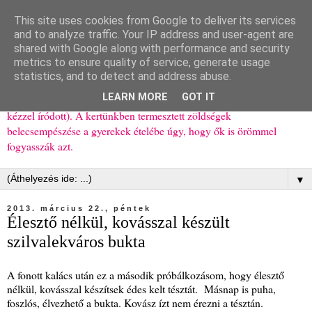
This site uses cookies from Google to deliver its services
Ízőrző
and to analyze traffic. Your IP address and user-agent are
shared with Google along with performance and security
metrics to ensure quality of service, generate usage
Kisgyerekes család kipróbált, többnyire egészséges ételeket
statistics, and to detect and address abuse.
bemutató receptjei a mindennapokra (mert a papírfecniket folyton
LEARN MORE
GOT IT
elhagyom) és gyerekeimnek ajándékba (mint régen, csak ez nem
kézzel íródott). A kertünkben termesztett zöldségek
belecsempészése a gyerekek ételébe úgy, hogy ők is örömmel
fogyasszák azt.
▼
2013. március 22., péntek
Élesztő nélkül, kovásszal készült
szilvalekváros bukta
A fonott kalács után ez a második próbálkozásom, hogy élesztő
nélkül, kovásszal készítsek édes kelt tésztát. Másnap is puha,
foszlós, élvezhető a bukta. Kovász ízt nem érezni a tésztán.