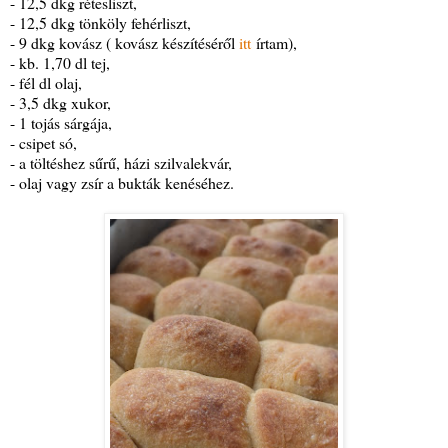
- 12,5 dkg rétesliszt,
- 12,5 dkg tönköly fehérliszt,
- 9 dkg kovász ( kovász készítéséről
itt
írtam),
- kb. 1,70 dl tej,
- fél dl olaj,
- 3,5 dkg xukor,
- 1 tojás sárgája,
- csipet só,
- a töltéshez sűrű, házi szilvalekvár,
- olaj vagy zsír a bukták kenéséhez.