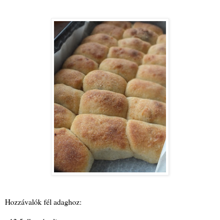
Hozzávalók fél adaghoz: