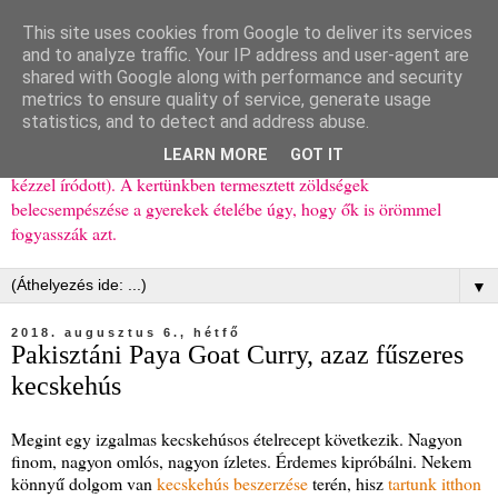
This site uses cookies from Google to deliver its services
Ízőrző
and to analyze traffic. Your IP address and user-agent are
shared with Google along with performance and security
metrics to ensure quality of service, generate usage
Kisgyerekes család kipróbált, többnyire egészséges ételeket
statistics, and to detect and address abuse.
bemutató receptjei a mindennapokra (mert a papírfecniket folyton
LEARN MORE
GOT IT
elhagyom) és gyerekeimnek ajándékba (mint régen, csak ez nem
kézzel íródott). A kertünkben termesztett zöldségek
belecsempészése a gyerekek ételébe úgy, hogy ők is örömmel
fogyasszák azt.
▼
2018. augusztus 6., hétfő
Pakisztáni Paya Goat Curry, azaz fűszeres
kecskehús
Megint egy izgalmas kecskehúsos ételrecept következik. Nagyon
finom, nagyon omlós, nagyon ízletes. Érdemes kipróbálni. Nekem
könnyű dolgom van
kecskehús beszerzése
terén, hisz
tartunk itthon