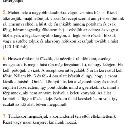
kevergetjük.
5.
Mehet bele a nagyobb darabokra vágott csontos hús is. Kicsit
átkeverjük, majd felöntjük vízzel (a recept szerint annyi vizet öntünk
rá, amennyi elfedi a húst, de én inkább mindig pótoltam és csak
félig, háromnegyedig töltöttem fel). Lefedjük az edényt és vagy a
tűzhelyen, a legalacsonyabb lángon, a legkisebb rózsán főzzük
vagy a sütőbe toljuk és alacsony hőfokon készítjük tovább a húst
(120-140 fok).
6.
Hosszú órákon át főzzük, de nézzünk rá időnként, esetleg
mozgassuk is meg a húst (én még forgattam is), nehogy leégjen. Ha
kell, pótoljuk a vizet. A recept szerint legalább 5 órán keresztül kell
főnie. Nálam kb. 3 és fél- 4 óra alatt készült el úgy, hogy a csont
kiesik a húsból. Omlós, könnyű hús lett a végeredmény és mivel
enyhén fűszereztem, így pont ideális mind a gyerekeknek, mind a
férjemnek, aki nem annyira kedveli a keleti konyhát. Az állat
korától is függ a főzés ideje. Nekem fiatal kecskehúsom volt, így
ezalatt az idő alatt bőven megpuhult.
7.
Tálaláskor megszórjuk a korianderrel (én ettől eltekintettem).
Rizst vagy naan kenyeret kínálunk hozzá.