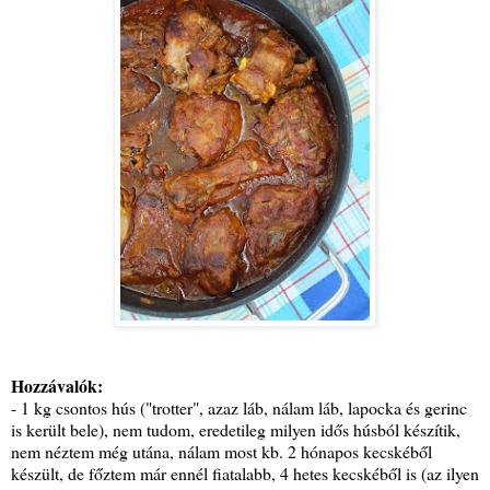
Hozzávalók:
- 1 kg csontos hús ("trotter", azaz láb, nálam láb, lapocka és gerinc
is került bele), nem tudom, eredetileg milyen idős húsból készítik,
nem néztem még utána, nálam most kb. 2 hónapos kecskéből
készült, de főztem már ennél fiatalabb, 4 hetes kecskéből is (az ilyen