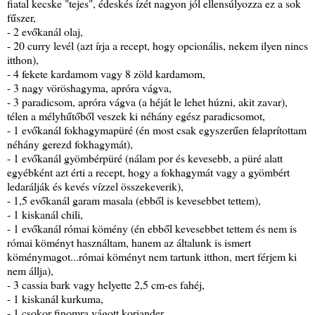
fiatal kecske "tejes", édeskés ízét nagyon jól ellensúlyozza ez a sok
fűszer,
- 2 evőkanál olaj,
- 20 curry levél (azt írja a recept, hogy opcionális, nekem ilyen nincs
itthon),
- 4 fekete kardamom vagy 8 zöld kardamom,
- 3 nagy vöröshagyma, apróra vágva,
- 3 paradicsom, apróra vágva (a héját le lehet húzni, akit zavar),
télen a mélyhűtőből veszek ki néhány egész paradicsomot,
- 1 evőkanál fokhagymapüré (én most csak egyszerűen felaprítottam
néhány gerezd fokhagymát),
- 1 evőkanál gyömbérpüré (nálam por és kevesebb, a püré alatt
egyébként azt érti a recept, hogy a fokhagymát vagy a gyömbért
ledarálják és kevés vízzel összekeverik),
- 1,5 evőkanál garam masala (ebből is kevesebbet tettem),
- 1 kiskanál chili,
- 1 evőkanál római kömény (én ebből kevesebbet tettem és nem is
római köményt használtam, hanem az általunk is ismert
köménymagot...római köményt nem tartunk itthon, mert férjem ki
nem állja),
- 3 cassia bark vagy helyette 2,5 cm-es fahéj,
- 1 kiskanál kurkuma,
- 1 csokor finomra vágott koriander,