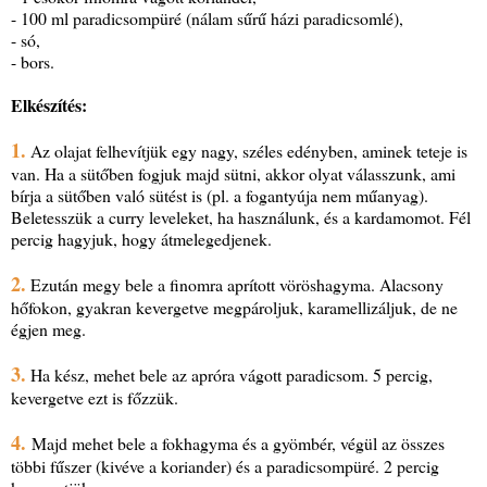
- 100 ml paradicsompüré (nálam sűrű házi paradicsomlé),
- só,
- bors.
Elkészítés:
1.
Az olajat felhevítjük egy nagy, széles edényben, aminek teteje is
van. Ha a sütőben fogjuk majd sütni, akkor olyat válasszunk, ami
bírja a sütőben való sütést is (pl. a fogantyúja nem műanyag).
Beletesszük a curry leveleket, ha használunk, és a kardamomot. Fél
percig hagyjuk, hogy átmelegedjenek.
2.
Ezután megy bele a finomra aprított vöröshagyma. Alacsony
hőfokon, gyakran kevergetve megpároljuk, karamellizáljuk, de ne
égjen meg.
3.
Ha kész, mehet bele az apróra vágott paradicsom. 5 percig,
kevergetve ezt is főzzük.
4.
Majd mehet bele a fokhagyma és a gyömbér, végül az összes
többi fűszer (kivéve a koriander) és a paradicsompüré. 2 percig