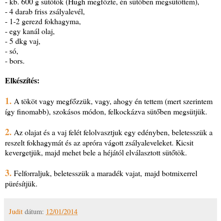
- kb. 600 g sütőtök (Hugh megfőzte, én sütőben megsütöttem),
- 4 darab friss zsályalevél,
- 1-2 gerezd fokhagyma,
- egy kanál olaj,
- 5 dkg vaj,
- só,
- bors.
Elkészítés:
1.
A tököt vagy megfőzzük, vagy, ahogy én tettem (mert szerintem
így finomabb), szokásos módon, felkockázva sütőben megsütjük.
2.
Az olajat és a vaj felét felolvasztjuk egy edényben, beletesszük a
reszelt fokhagymát és az apróra vágott zsályaleveleket. Kicsit
kevergetjük, majd mehet bele a héjától elválasztott sütőtök.
3.
Felforraljuk, beletesszük a maradék vajat, majd botmixerrel
pürésítjük.
Judit
dátum:
12/01/2014