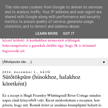
This site uses cookies from Google to deliver its services
Ízőrző
and to analyze traffic. Your IP address and user-agent are
shared with Google along with performance and security
metrics to ensure quality of service, generate usage
Kisgyerekes család kipróbált, többnyire egészséges ételeket
statistics, and to detect and address abuse.
bemutató receptjei a mindennapokra (mert a papírfecniket folyton
LEARN MORE
GOT IT
elhagyom) és gyerekeimnek ajándékba (mint régen, csak ez nem
kézzel íródott). A kertünkben termesztett zöldségek
belecsempészése a gyerekek ételébe úgy, hogy ők is örömmel
fogyasszák azt.
▼
2014. december 1., hétfő
Sütőtökpüre (húsokhoz, halakhoz
köretként)
Ez a recept is Hugh Fearnley-Whittingstall River Cottage minden
napra című könyvéből való. Kicsit módosítottam a recepten, lent
jelzem, hogy mit. Remek köret az unalmas krumplipüré helyett és