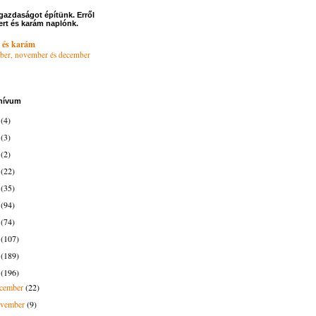
gazdaságot építünk. Erről
ert és karám naplónk.
 és karám
ber, november és december
hívum
6
(4)
4
(3)
3
(2)
2
(22)
1
(35)
0
(94)
9
(74)
8
(107)
7
(189)
6
(196)
ecember
(22)
ovember
(9)