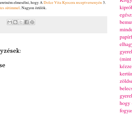
szeretném elmesélni, hogy A
Dolce Vita Kyocera receptversenyén
3.
kipró
es sütimmel
. Nagyon örülök.
egész
bemut
minde
papír
elhag
yzések:
gyere
(mint
se
kézze
kertü
zölds
belec
gyere
hogy 
fogya