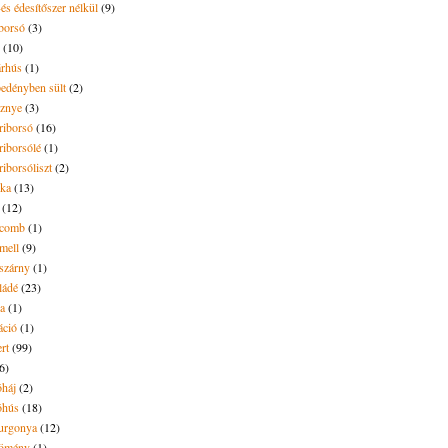
és édesítőszer nélkül
(9)
borsó
(3)
(10)
árhús
(1)
pedényben sült
(2)
sznye
(3)
riborsó
(16)
riborsólé
(1)
riborsóliszt
(2)
óka
(13)
(12)
ecomb
(1)
mell
(9)
eszárny
(1)
ládé
(23)
ya
(1)
áció
(1)
rt
(99)
6)
óháj
(2)
óhús
(18)
urgonya
(12)
kömény
(1)