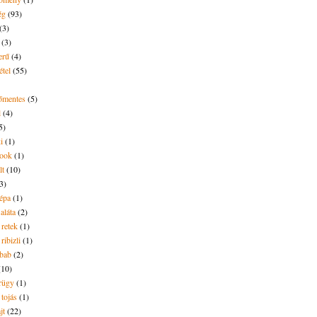
ég
(93)
(3)
(3)
erű
(4)
étel
(55)
tőmentes
(5)
l
(4)
5)
i
(1)
ook
(1)
lt
(10)
3)
répa
(1)
saláta
(2)
 retek
(1)
ribizli
(1)
ebab
(2)
(10)
rügy
(1)
 tojás
(1)
jt
(22)