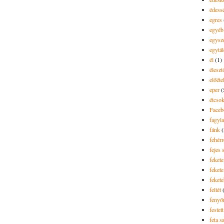
édess
egres
egyéb
egysz
egytál
él
(1)
élesz
előéte
eper
(
étcsok
Faceb
fagyla
fánk
(
fehér
fejes 
fekete
fekete 
feket
feltét
fenyő
festett
feta sa