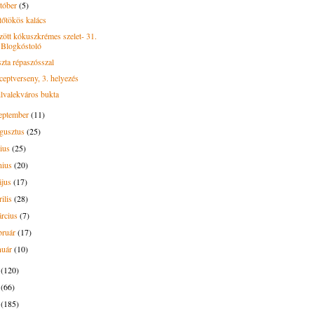
tóber
(5)
tőtökös kalács
zött kókuszkrémes szelet- 31.
Blogkóstoló
szta répaszósszal
ceptverseny, 3. helyezés
ilvalekváros bukta
eptember
(11)
gusztus
(25)
lius
(25)
nius
(20)
ájus
(17)
rilis
(28)
rcius
(7)
bruár
(17)
nuár
(10)
5
(120)
4
(66)
3
(185)