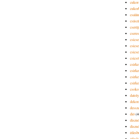
cukor-
cukor
csalán
csász
cseré
csere
csicse
csicse
csicse
csics
csirke
csirk
csirke
csirk
csoko
datol
dekor
dessze
dió
(4
diszn
diszn
édesb
édes