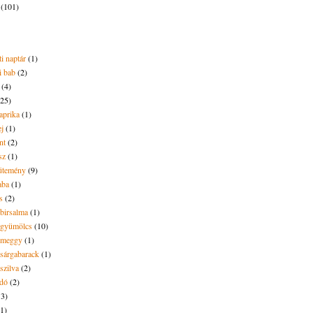
2
(101)
i naptár
(1)
i bab
(2)
(4)
(25)
aprika
(1)
ej
(1)
nt
(2)
sz
(1)
ütemény
(9)
aba
(1)
s
(2)
 birsalma
(1)
t gyümölcs
(10)
t meggy
(1)
 sárgabarack
(1)
 szilva
(2)
dó
(2)
13)
(1)