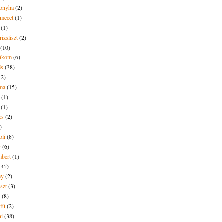
onyha
(2)
amecet
(1)
(1)
rizsliszt
(2)
(10)
likom
(6)
és
(38)
12)
lma
(15)
(1)
(1)
cs
(2)
)
oli
(8)
r
(6)
bert
(1)
(45)
ey
(2)
iszt
(3)
m
(8)
mfű
(2)
ni
(38)