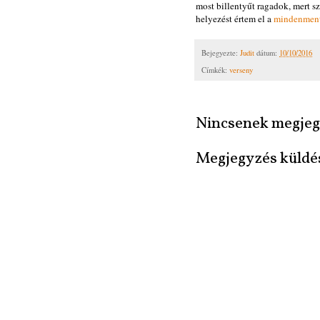
most billentyűt ragadok, mert 
helyezést értem el a
mindenment
Bejegyezte:
Judit
dátum:
10/10/2016
Címkék:
verseny
Nincsenek megjeg
Megjegyzés küldé