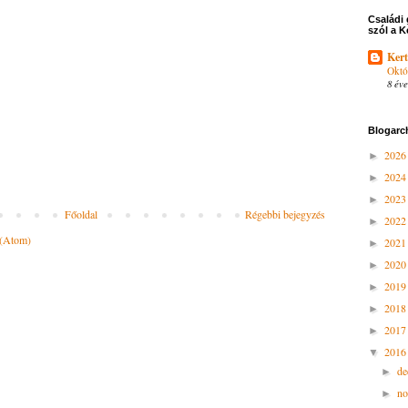
Családi 
szól a K
Kert
Októ
8 éve
Blogarc
202
►
202
►
202
►
Főoldal
Régebbi bejegyzés
202
►
 (Atom)
202
►
202
►
201
►
201
►
201
►
201
▼
d
►
n
►