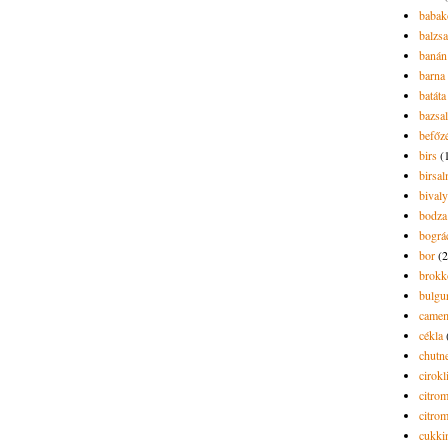
babak
balzs
banán
barna 
batáta
bazsa
befőz
birs
(
birsa
bivaly
bodza
bográ
bor
(2
brokk
bulgu
camem
cékla
chutn
cirokl
citro
citro
cukki