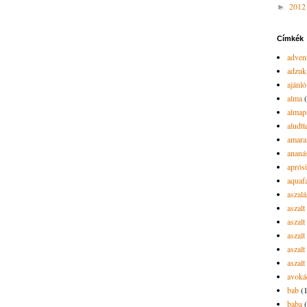
201
►
Címkék
advent
adzuk
ajánló
alma
almap
aludtt
amara
ananá
aprós
aquaf
aszalá
aszalt
aszal
aszal
aszalt
aszalt
avoká
bab
(
baba