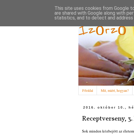
This site uses cookies from Google to 
are shared with Google along with per
statistics, and to detect and address
Ízőrző
Főoldal
Mit, miért, hogyan?
2016. október 10., h
Receptverseny, 3.
Sok minden közbejött az életemb