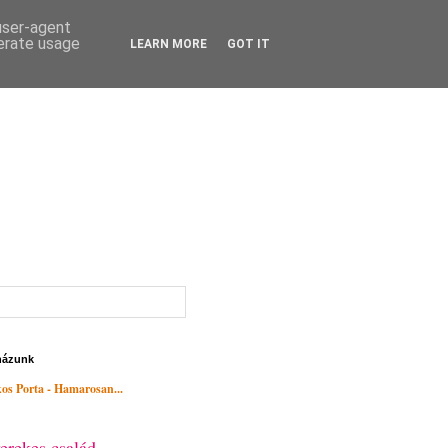
 user-agent
nerate usage
LEARN MORE
GOT IT
házunk
os Porta - Hamarosan...
erekes család