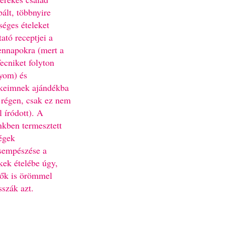
bált, többnyire
séges ételeket
ató receptjei a
nnapokra (mert a
fecniket folyton
yom) és
keimnek ajándékba
 régen, csak ez nem
l íródott). A
nkben termesztett
égek
sempészése a
kek ételébe úgy,
ők is örömmel
sszák azt.