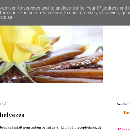
deliver its services and to analyze traffic. Your IP address and
formance and security metrics to ensure quality of service, ge
 abuse.
étfő
Vendég
Tork
 helyezés
en, ami miatt nem tudom beírni az új, kipróbált receptjeimet, de
Kisgy