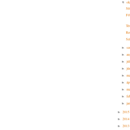
ok
▼
Sü
Fő
Té
Re
Sz
sz
►
au
►
jú
►
jú
►
m
►
áp
►
má
►
fe
►
ja
►
201
►
201
►
201
►