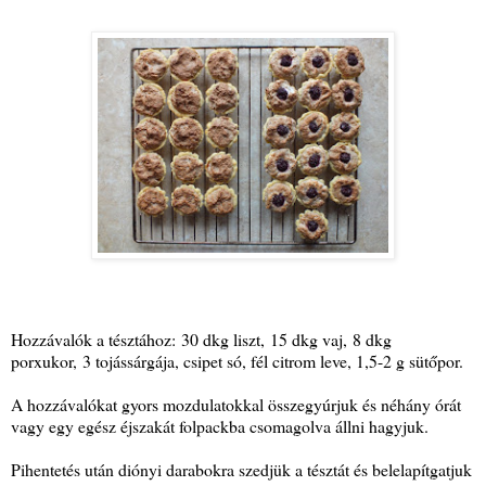
Hozzávalók a tésztához: 30 dkg liszt, 15 dkg vaj, 8 dkg
porxukor, 3 tojássárgája, csipet só, fél citrom leve, 1,5-2 g sütőpor.
A hozzávalókat gyors mozdulatokkal összegyúrjuk és néhány órát
vagy egy egész éjszakát folpackba csomagolva állni hagyjuk.
Pihentetés után diónyi darabokra szedjük a tésztát és belelapítgatjuk