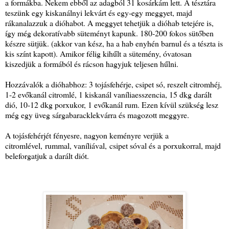
a formákba. Nekem ebből az adagból 31 kosárkám lett. A tésztára
teszünk egy kiskanálnyi lekvárt és egy-egy meggyet, majd
rákanalazzuk a dióhabot. A meggyet tehetjük a dióhab tetejére is,
így még dekoratívabb süteményt kapunk. 180-200 fokos sütőben
készre sütjük. (akkor van kész, ha a hab enyhén barnul és a tészta is
kis színt kapott). Amikor félig kihűlt a sütemény, óvatosan
kiszedjük a formából és rácson hagyjuk teljesen hűlni.
Hozzávalók a dióhabhoz: 3 tojásfehérje, csipet só, reszelt citromhéj,
1-2 evőkanál citromlé, 1 kiskanál vaníliaesszencia, 15 dkg darált
dió, 10-12 dkg porxukor, 1 evőkanál rum. Ezen kívül szükség lesz
még egy üveg sárgabaracklekvárra és magozott meggyre.
A tojásfehérjét fényesre, nagyon keményre verjük a
citromlével, rummal, vaníliával, csipet sóval és a porxukorral, majd
beleforgatjuk a darált diót.