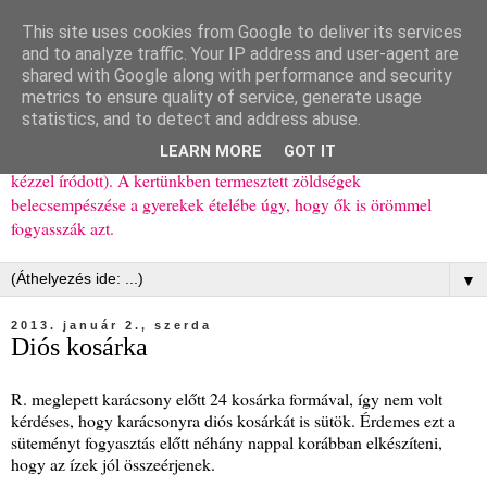
This site uses cookies from Google to deliver its services
Ízőrző
and to analyze traffic. Your IP address and user-agent are
shared with Google along with performance and security
metrics to ensure quality of service, generate usage
Kisgyerekes család kipróbált, többnyire egészséges ételeket
statistics, and to detect and address abuse.
bemutató receptjei a mindennapokra (mert a papírfecniket folyton
LEARN MORE
GOT IT
elhagyom) és gyerekeimnek ajándékba (mint régen, csak ez nem
kézzel íródott). A kertünkben termesztett zöldségek
belecsempészése a gyerekek ételébe úgy, hogy ők is örömmel
fogyasszák azt.
▼
2013. január 2., szerda
Diós kosárka
R. meglepett karácsony előtt 24 kosárka formával, így nem volt
kérdéses, hogy karácsonyra diós kosárkát is sütök. Érdemes ezt a
süteményt fogyasztás előtt néhány nappal korábban elkészíteni,
hogy az ízek jól összeérjenek.