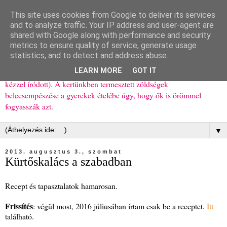
This site uses cookies from Google to deliver its services
Ízőrző
and to analyze traffic. Your IP address and user-agent are
shared with Google along with performance and security
metrics to ensure quality of service, generate usage
Kisgyerekes család kipróbált, többnyire egészséges ételeket
statistics, and to detect and address abuse.
bemutató receptjei a mindennapokra (mert a papírfecniket folyton
LEARN MORE
GOT IT
elhagyom) és gyerekeimnek ajándékba (mint régen, csak ez nem
kézzel íródott). A kertünkben termesztett zöldségek
belecsempészése a gyerekek ételébe úgy, hogy ők is örömmel
fogyasszák azt.
▼
2013. augusztus 3., szombat
Kürtőskalács a szabadban
Recept és tapasztalatok hamarosan.
Frissítés
: végül most, 2016 júliusában írtam csak be a receptet.
Itt
található.