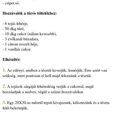
- csipet só.
Hozzávalók a túrós töltelékhez:
- 6 tojás fehérje,
- 50 dkg túró,
- 10 dkg cukor (nálam kevesebb),
- 3 evőkanál búzadara,
- 1 citrom reszelt héja,
- 1 vaníliás cukor.
Elkészítés:
1.
Az edényt, amiben a tésztát keverjük, lemérjük. Erre azért van
szükség, mert pontosan el kell majd feleznünk a tésztát.
2.
A tojások sárgáját fehéredésig verjük a cukorral, majd
hozzáadjuk a nedves, végül a száraz hozzávalókat.
3.
Egy 20X30-as méretű tepsit kivajazunk, kilisztezünk és a tészta
felét beleöntjük.