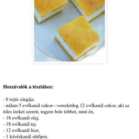
Hozzávalók a tésztához:
- 6 tojás sárgája,
- nálam 5 evőkanál cukor--->eredetileg 12 evőkanál cukor, aki az
édes ízeket szereti, tegyen bele többet, mint én,
- 18 evőkanál olaj,
- 18 evőkanál tej,
- 12 evőkanál liszt,
- 1 kávéskanál sütőpor,