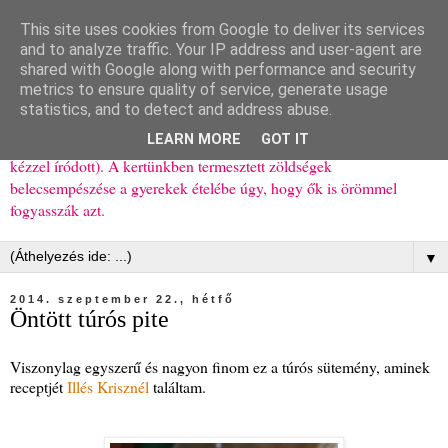
This site uses cookies from Google to deliver its services
Ízőrző
and to analyze traffic. Your IP address and user-agent are
shared with Google along with performance and security
metrics to ensure quality of service, generate usage
Kisgyerekes család kipróbált, többnyire egészséges ételeket
statistics, and to detect and address abuse.
bemutató receptjei a mindennapokra (mert a papírfecniket folyton
LEARN MORE
GOT IT
elhagyom) és gyerekeimnek ajándékba (mint régen, csak ez nem
kézzel íródott). A kertünkben termesztett zöldségek
belecsempészése a gyerekek ételébe úgy, hogy ők is örömmel
fogyasszák azt.
▼
2014. szeptember 22., hétfő
Öntött túrós pite
Viszonylag egyszerű és nagyon finom ez a túrós sütemény, aminek
receptjét
Illés Krisznél
találtam.