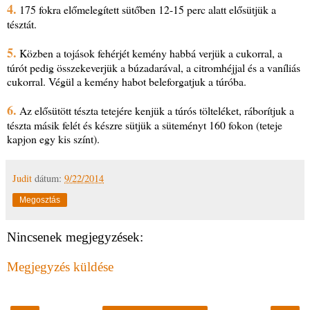
4.
175 fokra előmelegített sütőben 12-15 perc alatt elősütjük a
tésztát.
5.
Közben a tojások fehérjét kemény habbá verjük a cukorral, a
túrót pedig összekeverjük a búzadarával, a citromhéjjal és a vaníliás
cukorral. Végül a kemény habot beleforgatjuk a túróba.
6.
Az elősütött tészta tetejére kenjük a túrós tölteléket, ráborítjuk a
tészta másik felét és készre sütjük a süteményt 160 fokon (teteje
kapjon egy kis színt).
Judit
dátum:
9/22/2014
Megosztás
Nincsenek megjegyzések:
Megjegyzés küldése