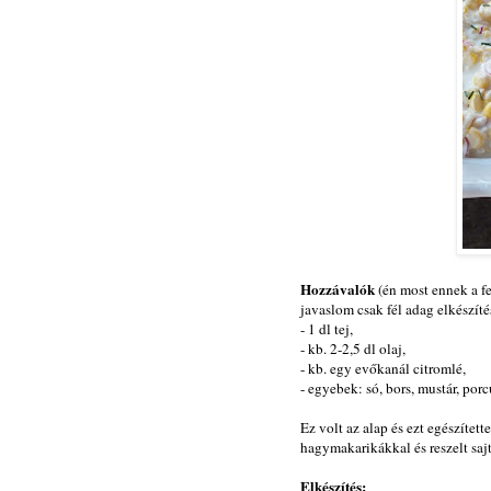
Hozzávalók
(én most ennek a fe
javaslom csak fél adag elkészíté
- 1 dl tej,
- kb. 2-2,5 dl olaj,
- kb. egy evőkanál citromlé,
- egyebek: só, bors, mustár, porcu
Ez volt az alap és ezt egészített
hagymakarikákkal és reszelt sajt
Elkészítés: