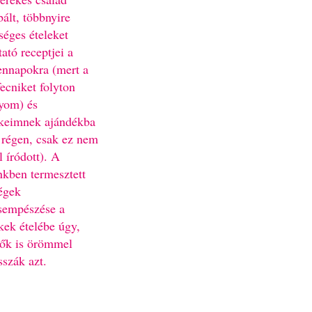
bált, többnyire
séges ételeket
ató receptjei a
nnapokra (mert a
fecniket folyton
yom) és
keimnek ajándékba
 régen, csak ez nem
l íródott). A
nkben termesztett
égek
sempészése a
kek ételébe úgy,
ők is örömmel
sszák azt.