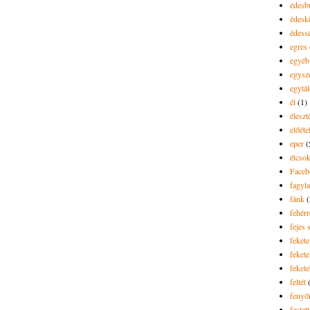
édesb
édes
édess
egres
egyéb
egysz
egytál
él
(1)
élesz
előéte
eper
(
étcsok
Faceb
fagyla
fánk
(
fehér
fejes 
fekete
fekete 
feket
feltét
fenyő
festett