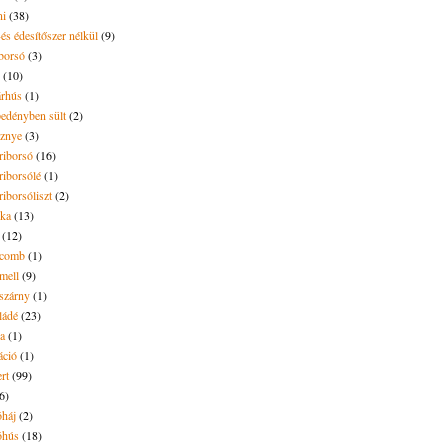
ni
(38)
és édesítőszer nélkül
(9)
borsó
(3)
(10)
árhús
(1)
pedényben sült
(2)
sznye
(3)
riborsó
(16)
riborsólé
(1)
riborsóliszt
(2)
óka
(13)
(12)
ecomb
(1)
mell
(9)
eszárny
(1)
ládé
(23)
ya
(1)
áció
(1)
rt
(99)
6)
óháj
(2)
óhús
(18)