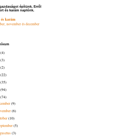
gazdaságot építünk. Erről
ert és karám naplónk.
 és karám
ber, november és december
hívum
6
(4)
4
(3)
3
(2)
2
(22)
1
(35)
0
(94)
9
(74)
ecember
(9)
ovember
(6)
tóber
(10)
eptember
(5)
gusztus
(3)