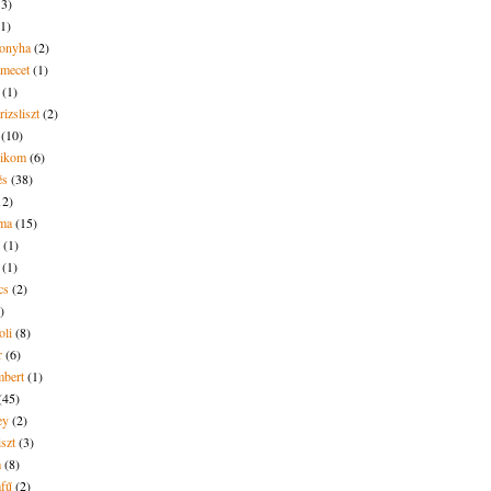
13)
(1)
onyha
(2)
amecet
(1)
(1)
rizsliszt
(2)
(10)
likom
(6)
és
(38)
12)
lma
(15)
(1)
(1)
cs
(2)
)
oli
(8)
r
(6)
bert
(1)
(45)
ey
(2)
iszt
(3)
m
(8)
mfű
(2)