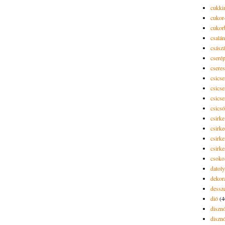
cukki
cukor-
cukor
csalán
csász
cseré
csere
csicse
csicse
csicse
csics
csirke
csirk
csirke
csirk
csoko
datol
dekor
dessze
dió
(4
diszn
diszn