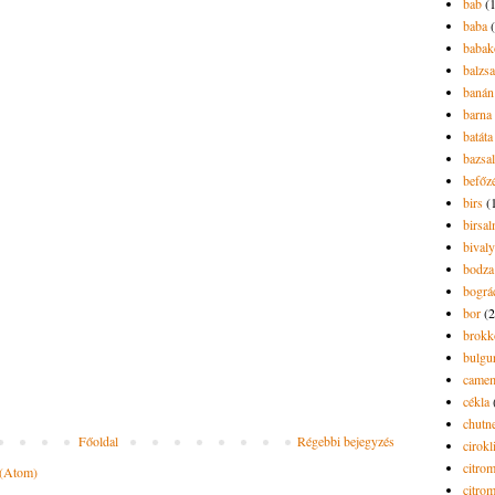
bab
(
baba
babak
balzs
banán
barna 
batáta
bazsa
befőz
birs
(
birsa
bivaly
bodza
bográ
bor
(2
brokk
bulgu
camem
cékla
chutn
Főoldal
Régebbi bejegyzés
cirokl
citro
 (Atom)
citro