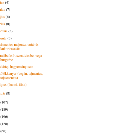
lius
(4)
nius
(7)
ájus
(6)
rilis
(8)
rcius
(3)
bruár
(5)
jásmentes majonéz, tartár és
kukoricasaláta
ralábéfasírt szendvicsbe, vega
burgerbe
dártej, hagyományosan
tőtökkenyér (vegán, tejmentes,
tojásmentes)
ignet (francia fánk)
nuár
(8)
8
(107)
7
(189)
6
(196)
5
(120)
4
(66)