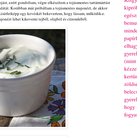
jást, ezért gondoltam, végre elkészítem a tojásmentes tartármártást
kipró
alátát. Korábban már próbáltam a tojásmentes majonézt, de akkor
k kísérletképp egy kevéskét bekevertem, hogy lássam, működik-e.
egész
nézt lehet kikeverni tejből, olajból és citromléből.
bemut
minde
papír
elhag
gyere
(mint
kézze
kertü
zölds
belec
gyere
hogy 
fogya