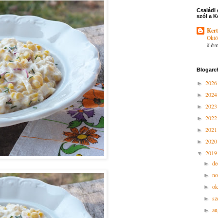
Családi 
szól a K
Kert
Októ
8 éve
Blogarc
202
►
202
►
202
►
202
►
202
►
202
►
201
▼
d
►
n
►
ok
►
sz
►
au
►