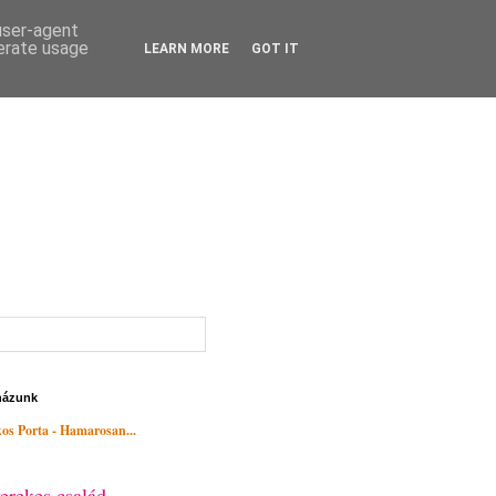
 user-agent
nerate usage
LEARN MORE
GOT IT
házunk
os Porta - Hamarosan...
erekes család