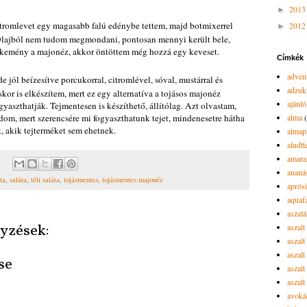
201
►
a citromlevet egy magasabb falú edénybe tettem, majd botmixerrel
201
►
Olajból nem tudom megmondani, pontosan mennyi került bele,
g kemény a majonéz, akkor öntöttem még hozzá egy keveset.
Címkék
advent
jól beízesítve porcukorral, citromlével, sóval, mustárral és
adzuk
skor is elkészítem, mert ez egy alternatíva a tojásos majonéz
ajánló
ogyaszthatják. Tejmentesen is készíthető, állítólag. Azt olvastam,
dom, mert szerencsére mi fogyaszthatunk tejet, mindenesetre hátha
alma
k, akik tejterméket sem ehetnek.
almap
aludtt
amara
ananá
ta
,
saláta
,
téli saláta
,
tojásmentes
,
tojásmentes majonéz
aprós
aquaf
aszalá
yzések:
aszalt
aszal
aszal
se
aszalt
aszalt
avoká