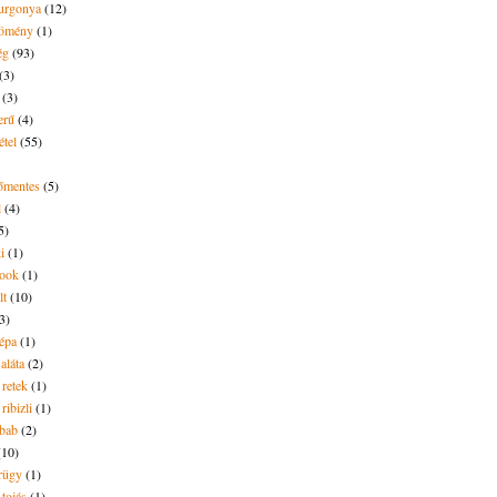
urgonya
(12)
kömény
(1)
ég
(93)
(3)
(3)
erű
(4)
étel
(55)
tőmentes
(5)
l
(4)
5)
i
(1)
ook
(1)
lt
(10)
3)
répa
(1)
saláta
(2)
 retek
(1)
ribizli
(1)
ebab
(2)
(10)
rügy
(1)
 tojás
(1)