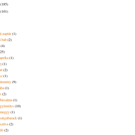
3
(185)
2
(101)
i naptár
(1)
i bab
(2)
(4)
(25)
aprika
(1)
ej
(1)
nt
(2)
sz
(1)
ütemény
(9)
aba
(1)
s
(2)
 birsalma
(1)
t gyümölcs
(10)
t meggy
(1)
 sárgabarack
(1)
 szilva
(2)
dó
(2)