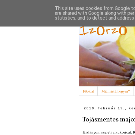
This site uses cookies from Google to 
are shared with Google along with per
statistics, and to detect and address
Ízőrző
Főoldal
Mit, miért, hogyan?
2019. február 19., k
Tojásmentes majon
Kislányom szereti a kukoricát. K