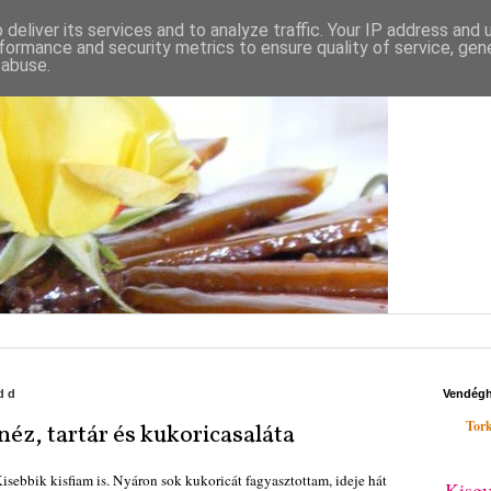
deliver its services and to analyze traffic. Your IP address and
formance and security metrics to ensure quality of service, ge
 abuse.
edd
Vendég
Tork
éz, tartár és kukoricasaláta
isebbik kisfiam is. Nyáron sok kukoricát fagyasztottam, ideje hát
Kisgy