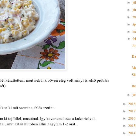
jú
►
jú
►
m
►
áp
►
má
►
fe
▼
To
Ka
Ma
Sü
lét készítettem, mert nekünk bőven elég volt annyi is, első próbára
sét):
Be
ja
►
201
►
kor, ki mit szeretne, ízlés szerint.
201
►
em ki tejföllel, mustárral. Így kevertem össze a kukoricával,
201
►
tal, amit aztán hűtőben állni hagytam 1-2 órát.
201
►
201
►