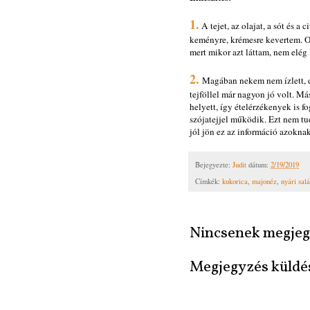
1.
A tejet, az olajat, a sót és 
keményre, krémesre kevertem. 
mert mikor azt láttam, nem elé
2.
Magában nekem nem ízlett, de 
tejföllel már nagyon jó volt. Má
helyett, így ételérzékenyek is f
szójatejjel működik. Ezt nem tu
jól jön ez az információ azokna
Bejegyezte:
Judit
dátum:
2/19/2019
Címkék:
kukorica
,
majonéz
,
nyári salá
Nincsenek megjeg
Megjegyzés küldé