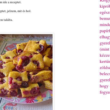
m ide a receptet.
kipró
ptet, jelzem, mit és hol.
egész
bemut
on találta.
minde
papír
elhag
gyere
(mint
kézze
kertü
zölds
belec
gyere
hogy 
fogya