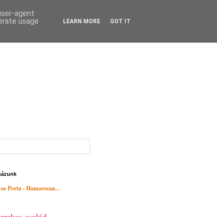
 user-agent
nerate usage
LEARN MORE
GOT IT
házunk
os Porta - Hamarosan...
erekes család