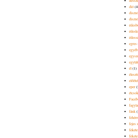
dessze
dió
(4
diszn
diszn
édesb
édes
édess
egres
egyéb
egysz
egytál
él
(1)
élesz
előéte
eper
(
étcsok
Faceb
fagyla
fánk
(
fehér
fejes 
fekete
fekete 