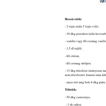
Hozzávalók:
- 2 tojás (nála 5 tojás volt),
- 10 dkg porcukor (nála keveseb
- vanília vagy fél csomag vaníli
- 1,5 dl tejföl,
- fél citrom,
- fél csomag sütőpor,
- 15 dkg rétesliszt (arányosan 
nem réteslisztet, hanem sima feh
- anyu tett még bele 6 dkg puha 
Töltelék:
- 50 dkg cseresznye,
- 1 ek cukor,