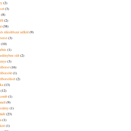
ey
(2)
iszt
(3)
m
(8)
mfű
(2)
ni
(38)
és édesítőszer nélkül
(9)
borsó
(3)
(10)
árhús
(1)
pedényben sült
(2)
sznye
(3)
riborsó
(16)
riborsólé
(1)
riborsóliszt
(2)
óka
(13)
(12)
ecomb
(1)
mell
(9)
eszárny
(1)
ládé
(23)
ya
(1)
áció
(1)