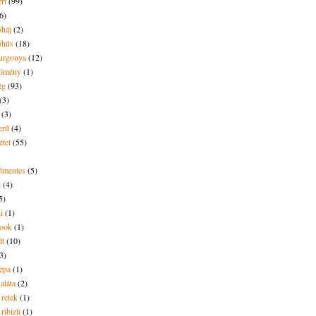
rt
(99)
6)
óháj
(2)
óhús
(18)
urgonya
(12)
kömény
(1)
ég
(93)
(3)
(3)
erű
(4)
étel
(55)
tőmentes
(5)
l
(4)
5)
i
(1)
ook
(1)
lt
(10)
3)
répa
(1)
saláta
(2)
 retek
(1)
ribizli
(1)