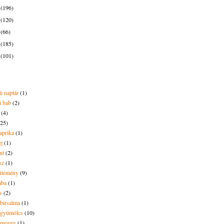
6
(196)
5
(120)
4
(66)
3
(185)
2
(101)
i naptár
(1)
i bab
(2)
(4)
(25)
aprika
(1)
ej
(1)
nt
(2)
sz
(1)
ütemény
(9)
aba
(1)
s
(2)
 birsalma
(1)
t gyümölcs
(10)
t meggy
(1)