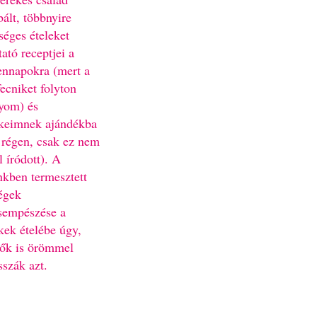
bált, többnyire
séges ételeket
ató receptjei a
nnapokra (mert a
fecniket folyton
yom) és
keimnek ajándékba
 régen, csak ez nem
l íródott). A
nkben termesztett
égek
sempészése a
kek ételébe úgy,
ők is örömmel
sszák azt.