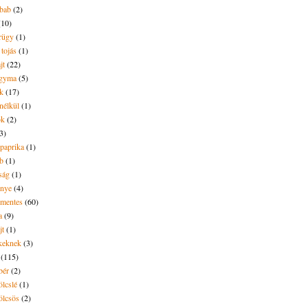
ebab
(2)
(10)
rügy
(1)
 tojás
(1)
jt
(22)
agyma
(5)
ék
(17)
nélkül
(1)
ök
(2)
3)
rpaprika
(1)
b
(1)
ság
(1)
enye
(4)
nmentes
(60)
a
(9)
jt
(1)
keknek
(3)
(115)
bér
(2)
lcslé
(1)
lcsös
(2)