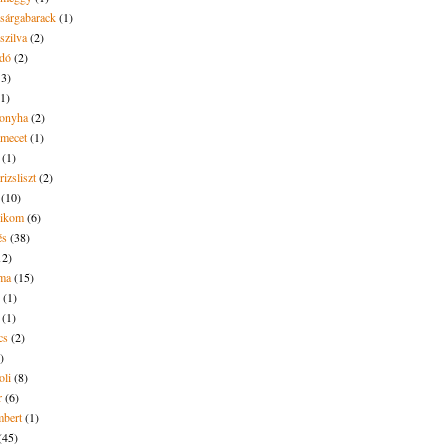
 sárgabarack
(1)
 szilva
(2)
dó
(2)
13)
(1)
onyha
(2)
amecet
(1)
(1)
rizsliszt
(2)
(10)
likom
(6)
és
(38)
12)
lma
(15)
(1)
(1)
cs
(2)
)
oli
(8)
r
(6)
bert
(1)
(45)