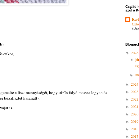
Családi 
szól a K
Kert
Októ
8 éve
b),
Blogarc
202
ás cukor,
▼
jú
▼
Eg
m
►
202
►
202
megemelte a liszt mennyiségét, hogy sűrűn folyó massza legyen és
►
ér bűzalisztet használt),
202
►
202
►
vajat is.
202
►
201
►
201
►
201
►