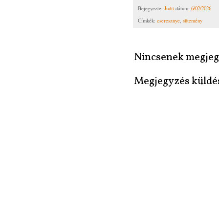
Bejegyezte:
Judit
dátum:
6/02/2026
Címkék:
cseresznye
,
sütemény
Nincsenek megjeg
Megjegyzés küldé