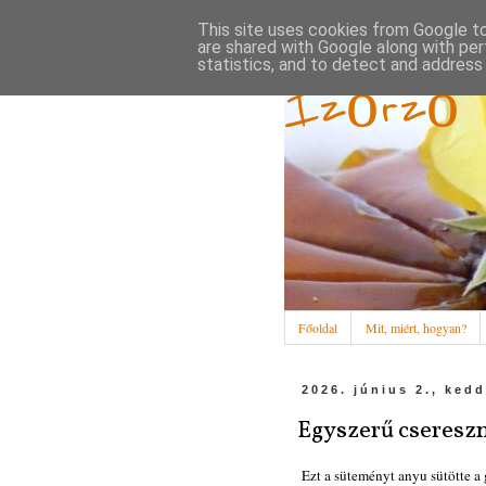
This site uses cookies from Google to 
are shared with Google along with per
statistics, and to detect and address
Ízőrző
Főoldal
Mit, miért, hogyan?
2026. június 2., ked
Egyszerű cseresz
Ezt a süteményt anyu sütötte a