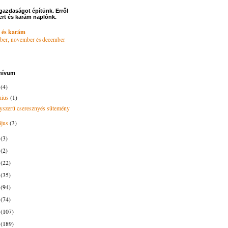
gazdaságot építünk. Erről
ert és karám naplónk.
 és karám
ber, november és december
hívum
6
(4)
nius
(1)
yszerű cseresznyés sütemény
ájus
(3)
4
(3)
3
(2)
2
(22)
1
(35)
0
(94)
9
(74)
8
(107)
7
(189)