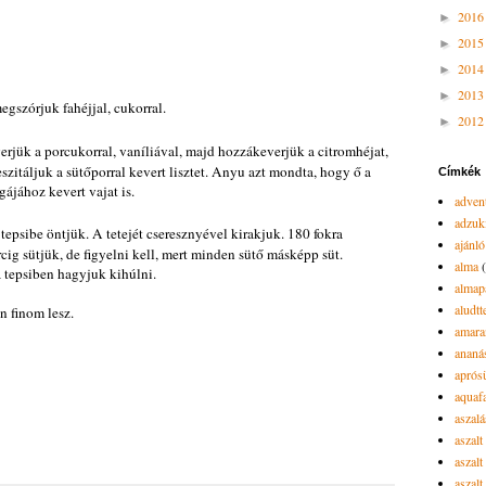
201
►
201
►
201
►
201
►
gszórjuk fahéjjal, cukorral.
201
►
erjük a porcukorral, vaníliával, majd hozzákeverjük a citromhéjat,
leszitáljuk a sütőporral kevert lisztet. Anyu azt mondta, hogy ő a
Címkék
rgájához kevert vajat is.
advent
adzuk
tepsibe öntjük. A tetejét cseresznyével kirakjuk. 180 fokra
ajánló
cig sütjük, de figyelni kell, mert minden sütő másképp süt.
alma
a tepsiben hagyjuk kihúlni.
almap
aludtt
n finom lesz.
amara
ananá
aprós
aquaf
aszalá
aszalt
aszal
aszal