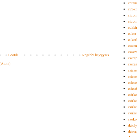
chutn
cirokl
citro
citro
cukki
cukor-
cukor
csalán
csász
Főoldal
Régebbi bejegyzés
cseré
 (Atom)
csere
csicse
csicse
csicse
csics
csirke
csirk
csirke
csirk
csoko
datol
dekor