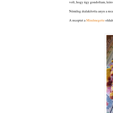
volt, hogy úgy gondoltam, leíro
Némileg átalakította anyu a rece
A receptet a
Mindmegette
oldal