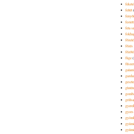
feket
feltét
fenyő
festett
feta sa
fokh
főzel
főzés 
főzőt
füge
(
fűsze
galam
gazda
geszt
gluté
gomb
grillsa
gyere
gyors
gyöm
gyümö
gyümö