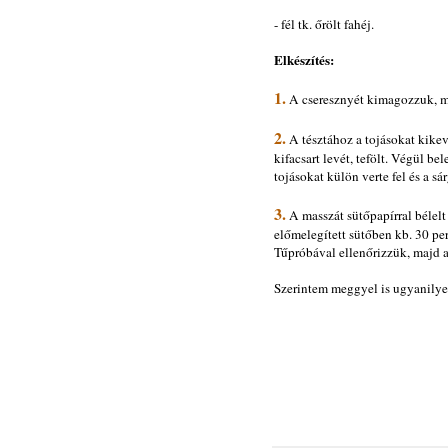
- fél tk. őrölt fahéj.
Elkészítés:
1.
A cseresznyét kimagozzuk, me
2.
A tésztához a tojásokat kikev
kifacsart levét, tefölt. Végül be
tojásokat külön verte fel és a sá
3.
A masszát sütőpapírral bélelt 
előmelegített sütőben kb. 30 per
Tűpróbával ellenőrizzük, majd 
Szerintem meggyel is ugyanilye