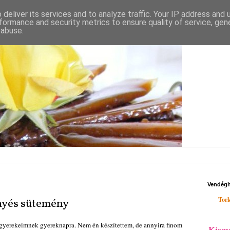
deliver its services and to analyze traffic. Your IP address and
formance and security metrics to ensure quality of service, ge
 abuse.
d
Vendég
Tork
nyés sütemény
 gyerekeimnek gyereknapra. Nem én készítettem, de annyira finom
Kisgy