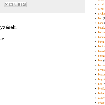
aszalt
aszalt
avoká
bab
(
baba
yzések:
babak
balzs
banán
se
barna 
batáta
bazsa
befőz
birs
(
birsa
bivaly
bodza
bográ
bor
(2
brokk
bulgu
camem
cékla