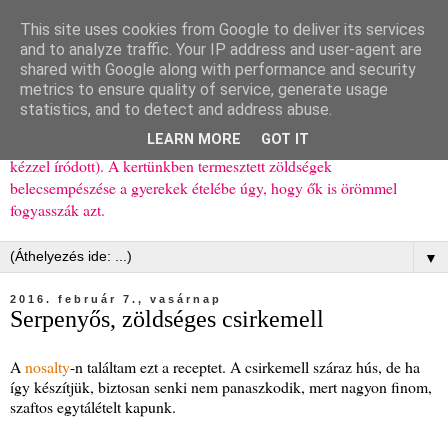
This site uses cookies from Google to deliver its services
Ízőrző
and to analyze traffic. Your IP address and user-agent are
shared with Google along with performance and security
metrics to ensure quality of service, generate usage
Kisgyerekes család kipróbált, többnyire egészséges ételeket
statistics, and to detect and address abuse.
bemutató receptjei a mindennapokra (mert a papírfecniket folyton
LEARN MORE
GOT IT
elhagyom) és gyerekeimnek ajándékba (mint régen, csak ez nem
kézzel íródott). A kertünkben termesztett zöldségek
belecsempészése a gyerekek ételébe úgy, hogy ők is örömmel
fogyasszák azt.
▼
2016. február 7., vasárnap
Serpenyős, zöldséges csirkemell
A
nosalty
-n találtam ezt a receptet. A csirkemell száraz hús, de ha
így készítjük, biztosan senki nem panaszkodik, mert nagyon finom,
szaftos egytálételt kapunk.