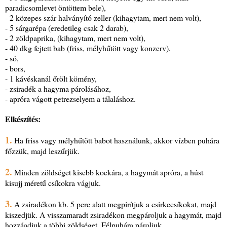
paradicsomlevet öntöttem bele),
- 2 közepes szár halványító zeller (kihagytam, mert nem volt),
- 5 sárgarépa (eredetileg csak 2 darab),
- 2 zöldpaprika, (kihagytam, mert nem volt),
- 40 dkg fejtett bab (friss, mélyhűtött vagy konzerv),
- só,
- bors,
- 1 kávéskanál őrölt kömény,
- zsiradék a hagyma párolásához,
- apróra vágott petrezselyem a tálaláshoz.
Elkészítés:
1.
Ha friss vagy mélyhűtött babot használunk, akkor vízben puhára
főzzük, majd leszűrjük.
2.
Minden zöldséget kisebb kockára, a hagymát apróra, a húst
kisujj méretű csíkokra vágjuk.
3.
A zsiradékon kb. 5 perc alatt megpirítjuk a csirkecsíkokat, majd
kiszedjük. A visszamaradt zsiradékon megpároljuk a hagymát, majd
hozzáadjuk a többi zöldséget. Félpuhára pároljuk.