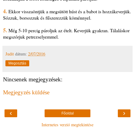
4.
Ekkor visszaöntjük a megsütött húst és a babot is hozzákeverjük.
Sózzuk, borsozzuk és fűszerezzük köménnyel.
5.
Még 5-10 percig pároljuk az ételt. Keverjük gyakran. Tálaláskor
megszórjuk petrezselyemmel.
Judit
dátum:
2/07/2016
Megosztás
Nincsenek megjegyzések:
Megjegyzés küldése
‹
›
Főoldal
Internetes verzió megtekintése