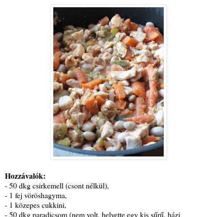
Hozzávalók:
- 50 dkg csirkemell (csont nélkül),
- 1 fej vöröshagyma,
- 1 közepes cukkini,
- 50 dkg paradicsom (nem volt, helyette egy kis sűrű, házi