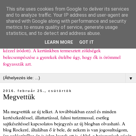
This site uses cookies from Google to deliver its services
Ízőrző
and to analyze traffic. Your IP address and user-agent are
shared with Google along with performance and security
metrics to ensure quality of service, generate usage
Kisgyerekes család kipróbált, többnyire egészséges ételeket
statistics, and to detect and address abuse.
bemutató receptjei a mindennapokra (mert a papírfecniket folyton
LEARN MORE
GOT IT
elhagyom) és gyerekeimnek ajándékba (mint régen, csak ez nem
kézzel íródott). A kertünkben termesztett zöldségek
belecsempészése a gyerekek ételébe úgy, hogy ők is örömmel
fogyasszák azt.
▼
2016. február 25., csütörtök
Megvettük
Ma megvettük az új telket. A továbbiakban ezzel és minden
kertészkedéssel, állattartással, falusi turizmussal, esetleg
sajtkészítéssel kapcsolatos bejegyzés az új blogban olvasható. A
blog Rockeré, általában ő ír bele, de nekem is van jogosultságom,
így valószínűleg én is jelen leszek ott is. (Alul, a bejegyzések végén