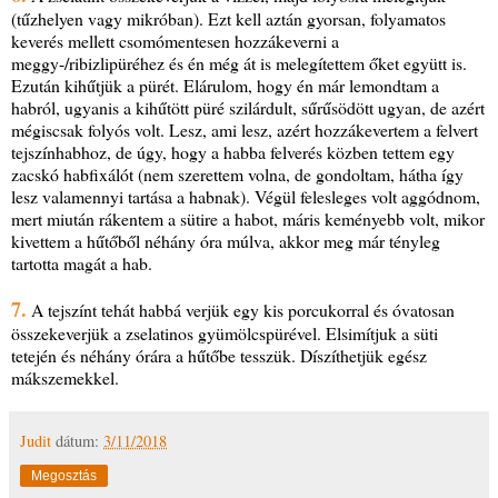
(tűzhelyen vagy mikróban). Ezt kell aztán gyorsan, folyamatos
keverés mellett csomómentesen hozzákeverni a
meggy-/ribizlipüréhez és én még át is melegítettem őket együtt is.
Ezután kihűtjük a pürét. Elárulom, hogy én már lemondtam a
habról, ugyanis a kihűtött püré szilárdult, sűrűsödött ugyan, de azért
mégiscsak folyós volt. Lesz, ami lesz, azért hozzákevertem a felvert
tejszínhabhoz, de úgy, hogy a habba felverés közben tettem egy
zacskó habfixálót (nem szerettem volna, de gondoltam, hátha így
lesz valamennyi tartása a habnak). Végül felesleges volt aggódnom,
mert miután rákentem a sütire a habot, máris keményebb volt, mikor
kivettem a hűtőből néhány óra múlva, akkor meg már tényleg
tartotta magát a hab.
7.
A tejszínt tehát habbá verjük egy kis porcukorral és óvatosan
összekeverjük a zselatinos gyümölcspürével. Elsimítjuk a süti
tetején és néhány órára a hűtőbe tesszük. Díszíthetjük egész
mákszemekkel.
Judit
dátum:
3/11/2018
Megosztás