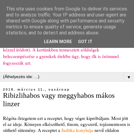
This site uses cookies from Google to deliver its services
Ízőrző
and to analyze traffic. Your IP address and user-agent are
shared with Google along with performance and security
metrics to ensure quality of service, generate usage
Kisgyerekes család kipróbált, többnyire egészséges ételeket
statistics, and to detect and address abuse.
bemutató receptjei a mindennapokra (mert a papírfecniket folyton
LEARN MORE
GOT IT
elhagyom) és gyerekeimnek ajándékba (mint régen, csak ez nem
kézzel íródott). A kertünkben termesztett zöldségek
belecsempészése a gyerekek ételébe úgy, hogy ők is örömmel
fogyasszák azt.
▼
2018. március 11., vasárnap
Ribizlihabos vagy meggyhabos mákos
linzer
Régóta őrizgetem ezt a receptet, hogy végre kipróbáljam. Most jött
el az ideje. Könnyen elkészíthető, finom, egyszerű, tojásmentesen is
süthető sütemény. A receptet a
Juditka konyhája
nevű oldalon