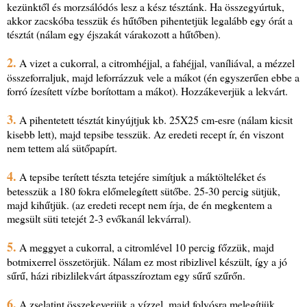
kezünktől és morzsálódós lesz a kész tésztánk. Ha összegyúrtuk,
akkor zacskóba tesszük és hűtőben pihentetjük legalább egy órát a
tésztát (nálam egy éjszakát várakozott a hűtőben).
2.
A vizet a cukorral, a citromhéjjal, a fahéjjal, vaníliával, a mézzel
összeforraljuk, majd leforrázzuk vele a mákot (én egyszerűen ebbe a
forró ízesített vízbe borítottam a mákot). Hozzákeverjük a lekvárt.
3.
A pihentetett tésztát kinyújtjuk kb. 25X25 cm-esre (nálam kicsit
kisebb lett), majd tepsibe tesszük. Az eredeti recept ír, én viszont
nem tettem alá sütőpapírt.
4.
A tepsibe terített tészta tetejére simítjuk a máktölteléket és
betesszük a 180 fokra előmelegített sütőbe. 25-30 percig sütjük,
majd kihűtjük. (az eredeti recept nem írja, de én megkentem a
megsült süti tetejét 2-3 evőkanál lekvárral).
5.
A meggyet a cukorral, a citromlével 10 percig főzzük, majd
botmixerrel összetörjük. Nálam ez most ribizlivel készült, így a jó
sűrű, házi ribizlilekvárt átpasszíroztam egy sűrű szűrőn.
6.
A zselatint összekeverjük a vízzel, majd folyósra melegítjük