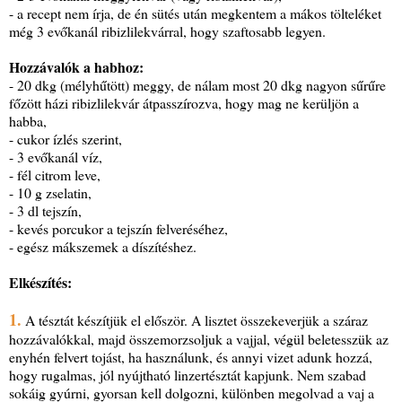
- a recept nem írja, de én sütés után megkentem a mákos tölteléket
még 3 evőkanál ribizlilekvárral, hogy szaftosabb legyen.
Hozzávalók a habhoz:
- 20 dkg (mélyhűtött) meggy, de nálam most 20 dkg nagyon sűrűre
főzött házi ribizlilekvár átpasszírozva, hogy mag ne kerüljön a
habba,
- cukor ízlés szerint,
- 3 evőkanál víz,
- fél citrom leve,
- 10 g zselatin,
- 3 dl tejszín,
- kevés porcukor a tejszín felveréséhez,
- egész mákszemek a díszítéshez.
Elkészítés:
1.
A tésztát készítjük el először. A lisztet összekeverjük a száraz
hozzávalókkal, majd összemorzsoljuk a vajjal, végül beletesszük az
enyhén felvert tojást, ha használunk, és annyi vizet adunk hozzá,
hogy rugalmas, jól nyújtható linzertésztát kapjunk. Nem szabad
sokáig gyúrni, gyorsan kell dolgozni, különben megolvad a vaj a