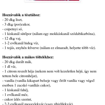
Hozzávalók a tésztához:
- 20 dkg liszt,
- 3 dkg (por)cukor,
- csipetnyi só,
- 1 kiskanál sütőpor (nálam egy mokkáskanál szódabikarbóna),
- 12 dkg vaj,
- 1-2 evőkanál hideg víz,
- 1 tojás, enyhén felverve (nálam ez elmaradt, helyette több víz).
Hozzávalók a mákos töltelékhez:
- 20 dkg darált mák,
- 1 dl víz,
- 1 citrom reszelt héja (nekem nem volt kezeletlen héjú, így nem
tettem bele citromhéjat),
- vanília (vanília kikapart belseje vagy őrölt vanília vagy végső
esetben 1 zacskó vaníliás cukor),
- 1 kiskanál fahéj,
- 1 evőkanál méz,
- cukor ízlés szerint,
- 2-3 evőkanál meggylekvár (vagy ribizlilekvár),