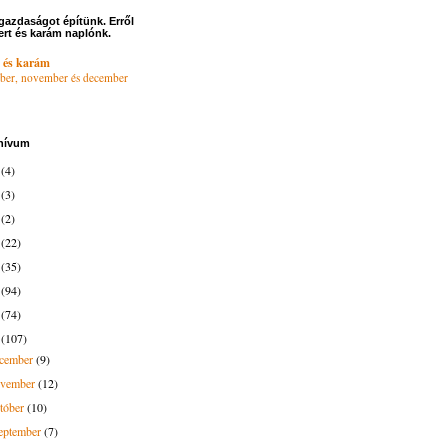
gazdaságot építünk. Erről
ert és karám naplónk.
 és karám
ber, november és december
hívum
6
(4)
4
(3)
3
(2)
2
(22)
1
(35)
0
(94)
9
(74)
8
(107)
ecember
(9)
ovember
(12)
tóber
(10)
eptember
(7)