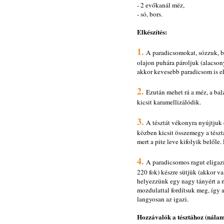
- 2 evőkanál méz,
- só, bors.
Elkészítés:
1.
A paradicsomokat, sózzuk, bo
olajon puhára pároljuk (alacson
akkor kevesebb paradicsom is el
2.
Ezután mehet rá a méz, a balz
kicsit karamellizálódik.
3.
A tésztát vékonyra nyújtjuk é
közben kicsit összemegy a tészt
mert a pite leve kifolyik belőle
4.
A paradicsomos ragut eligazít
220 fok) készre sütjük (akkor va
helyezzünk egy nagy tányért a me
mozdulattal fordítsuk meg, így a 
langyosan az igazi.
Hozzávalók a tésztához (nálam