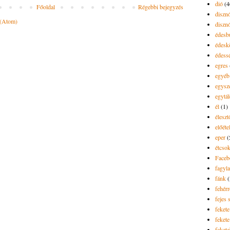
dió
(4
Főoldal
Régebbi bejegyzés
diszn
 (Atom)
diszn
édesb
édes
édess
egres
egyéb
egysz
egytál
él
(1)
élesz
előéte
eper
(
étcsok
Faceb
fagyla
fánk
(
fehér
fejes 
fekete
fekete 
feket