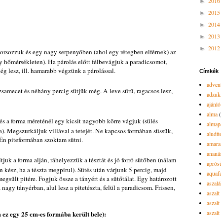
201
►
201
►
201
►
201
►
201
►
rsozzuk és egy nagy serpenyőben (ahol egy rétegben elférnek) az
y hőmérsékleten). Ha párolás előtt félbevágjuk a paradicsomot,
ég lesz, ill. hamarabb végzünk a párolással.
Címkék
advent
samecet és néhány percig sütjük még. A leve sűrű, ragacsos lesz,
adzuk
ajánló
alma
s a forma méreténél egy kicsit nagyobb körre vágjuk (sülés
almap
a). Megszurkáljuk villával a tetejét. Ne kapcsos formában süssük,
aludtt
. Én piteformában szoktam sütni.
amara
ananá
juk a forma alján, ráhelyezzük a tésztát és jó forró sütőben (nálam
aprós
n kész, ha a tészta megpirul). Sütés után várjunk 5 percig, majd
aquaf
gsült pitére. Fogjuk össze a tányért és a sütőtálat. Egy határozott
aszalá
nagy tányérban, alul lesz a pitetészta, felül a paradicsom. Frissen,
aszalt
aszal
aszal
 ez egy 25 cm-es formába került bele):