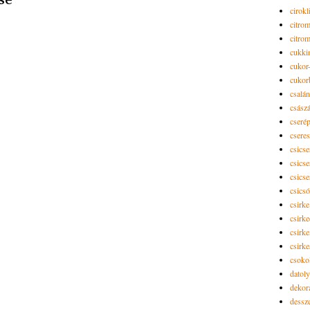
se
cirokl
citro
citro
cukki
cukor-
cukor
csalán
csász
cseré
csere
csicse
csicse
csicse
csics
csirke
csirk
csirke
csirk
csoko
datol
dekor
dessze