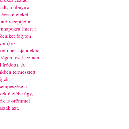
bált, többnyire
séges ételeket
ató receptjei a
nnapokra (mert a
fecniket folyton
yom) és
keimnek ajándékba
 régen, csak ez nem
l íródott). A
nkben termesztett
égek
sempészése a
kek ételébe úgy,
ők is örömmel
sszák azt.