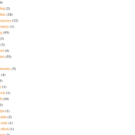
6)
óháj
(2)
óhús
(18)
urgonya
(12)
kömény
(1)
ég
(93)
(3)
(3)
erű
(4)
étel
(55)
tőmentes
(5)
l
(4)
5)
i
(1)
ook
(1)
lt
(10)
3)
répa
(1)
saláta
(2)
 retek
(1)
ribizli
(1)
ebab
(2)