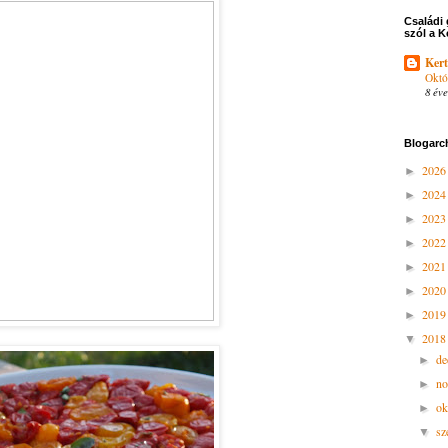
Családi 
szól a K
Kert
Októ
8 éve
Blogarc
202
►
202
►
202
►
202
►
202
►
202
►
201
►
201
▼
d
►
n
►
ok
►
sz
▼