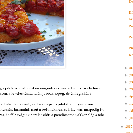
Ro
Kó
Fű
Pa
Par
Pi
Ko
au
►
jú
►
jú
►
 vagy pitetészta, utóbbit mi magunk is könnyedén elkészíthetünk
m
►
inom, a leveles tészta talán jobban ropog, de én leginkább
áp
►
má
 beteríti a formát, amiben sütjük a pitét) bármilyen színű
►
 termést használni, mert a boltinak nem sok íze van, márpedig itt
fe
►
e), ha félbevágjuk párolás előtt a paradicsomot, akkor elég a fele
ja
►
201
►