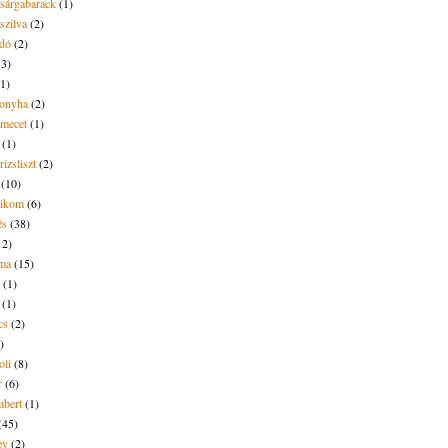
 sárgabarack
(1)
 szilva
(2)
dó
(2)
13)
(1)
onyha
(2)
amecet
(1)
(1)
rizsliszt
(2)
(10)
likom
(6)
és
(38)
12)
lma
(15)
(1)
(1)
cs
(2)
)
oli
(8)
r
(6)
bert
(1)
(45)
ey
(2)