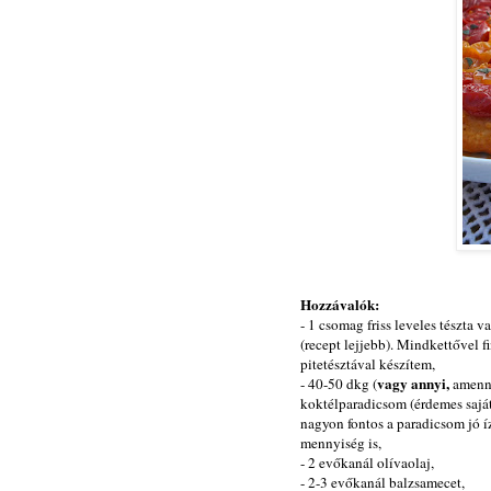
Hozzávalók:
- 1 csomag friss leveles tészta
(recept lejjebb). Mindkettővel f
pitetésztával készítem,
vagy annyi,
- 40-50 dkg (
amennyi
koktélparadicsom (érdemes saját
nagyon fontos a paradicsom jó íz
mennyiség is,
- 2 evőkanál olívaolaj,
- 2-3 evőkanál balzsamecet,