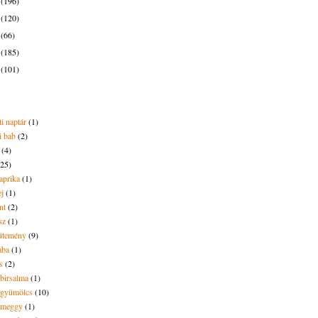
6
(196)
5
(120)
4
(66)
3
(185)
2
(101)
i naptár
(1)
i bab
(2)
(4)
(25)
aprika
(1)
ej
(1)
nt
(2)
sz
(1)
ütemény
(9)
aba
(1)
s
(2)
 birsalma
(1)
t gyümölcs
(10)
t meggy
(1)