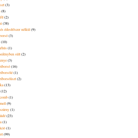
iszt
(3)
m
(8)
mfű
(2)
ni
(38)
és édesítőszer nélkül
(9)
borsó
(3)
(10)
árhús
(1)
pedényben sült
(2)
sznye
(3)
riborsó
(16)
riborsólé
(1)
riborsóliszt
(2)
óka
(13)
(12)
ecomb
(1)
mell
(9)
eszárny
(1)
ládé
(23)
ya
(1)
áció
(1)
rt
(99)