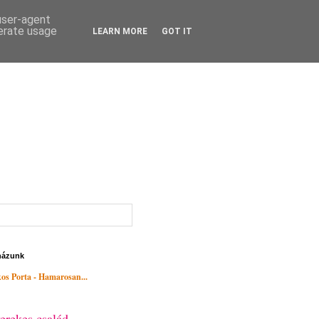
 user-agent
nerate usage
LEARN MORE
GOT IT
házunk
os Porta - Hamarosan...
erekes család