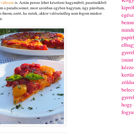
 változat
is. Aztán persze lehet készíteni hagymából, pasztinákból
kipró
tam a paradicsomot, most azonban egyben hagytam, úgy pároltam,
is finom, ezért, ha sietek, akkor valószínűleg nem fogom máskor
egész
t.
bemut
minde
papír
elhag
gyere
(mint
kézze
kertü
zölds
belec
gyere
hogy 
fogya