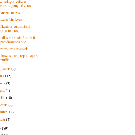
zmaringos-zelleres
édesburgonya főzelék
kuszos mézes
szeres birsleves
dlizsános cukkinifasírt
(tojásmentes)
adicsomos tatin/fordított
paradicsomos pite
zzaízesítésű zsemlék
lbászos, sárgarépás, sajtos
muffin
gusztus
(2)
lius
(12)
nius
(9)
ájus
(7)
rilis
(10)
rcius
(9)
bruár
(12)
nuár
(8)
7
(189)