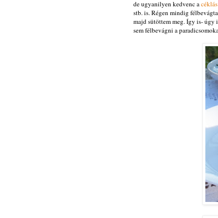
de ugyanilyen kedvenc a
céklás
stb. is. Régen mindig félbevág
majd sütöttem meg. Így is- úgy 
sem félbevágni a paradicsomoka