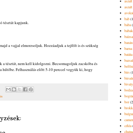
aszalt
aszalt
avoká
bab
(
ó tésztát kapjunk.
baba
babak
balzs
banán
 majd a vajjal elmorzsoljuk. Hozzáadjuk a tejfölt is és szükség
barna 
batáta
bazsa
 a tésztát, nem kell kidolgozni. Becsomagoljuk zacskóba és
befőz
a hűtőbe. Felhasználás előtt 5-10 perccel vegyük ki, hogy
birs
(
birsa
bivaly
bodza
bográ
tin
bor
(2
brokk
bulgu
yzések:
camem
cékla
chutn