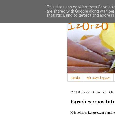
This site uses cookies from Google to 
are shared with Google along with per
statistics, and to detect and address
Ízőrző
Főoldal
Mit, miért, hogyan?
2018. szeptember 20.
Paradicsomos tati
Már sokszor készítettem paradic