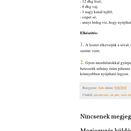
- 12 dkg liszt,
- 6 dkg vaj,
- 1 nagy kanál tejföl,
- csipet só,
- annyi hideg víz, hogy nyújthat
Elkészítés:
1.
A lisztet elkeverjük a sóval,
szerint vizet.
2.
Gyors mozdulatokkal gyúrjuk
betesszük néhány órára pihenni 
könnyebben nyújtható legyen.
Bejegyezte:
Judit
dátum:
9/20/2018
Címkék:
paradicsom
,
sós pite
,
tarte ta
Nincsenek megjeg