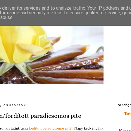
deliver its services and to analyze traffic. Your IP address and
formance and security metrics to ensure quality of service, ge
 abuse.
, csütörtök
Vendég
Tork
n/fordított paradicsomos pite
somos tatint, azaz
fordított paradicsomos pitét
. Nagy kedvencünk,
Kisgy