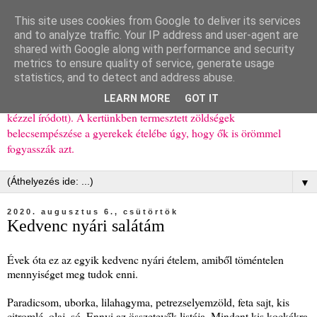
This site uses cookies from Google to deliver its services
Ízőrző
and to analyze traffic. Your IP address and user-agent are
shared with Google along with performance and security
metrics to ensure quality of service, generate usage
Kisgyerekes család kipróbált, többnyire egészséges ételeket
statistics, and to detect and address abuse.
bemutató receptjei a mindennapokra (mert a papírfecniket folyton
LEARN MORE
GOT IT
elhagyom) és gyerekeimnek ajándékba (mint régen, csak ez nem
kézzel íródott). A kertünkben termesztett zöldségek
belecsempészése a gyerekek ételébe úgy, hogy ők is örömmel
fogyasszák azt.
▼
2020. augusztus 6., csütörtök
Kedvenc nyári salátám
Évek óta ez az egyik kedvenc nyári ételem, amiből töméntelen
mennyiséget meg tudok enni.
Paradicsom, uborka, lilahagyma, petrezselyemzöld, feta sajt, kis
citromlé, olaj, só. Ennyi az összetevők listája. Mindent kis kockákra