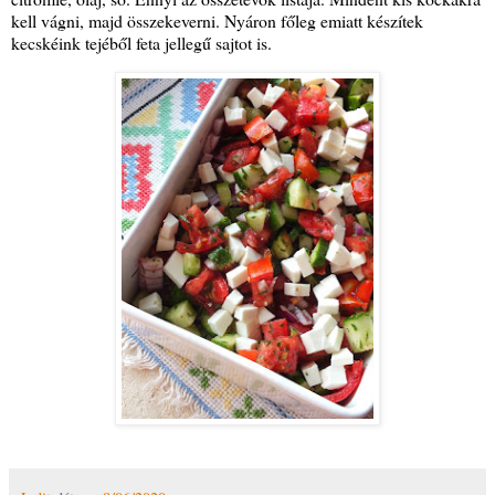
kell vágni, majd összekeverni. Nyáron főleg emiatt készítek
kecskéink tejéből feta jellegű sajtot is.