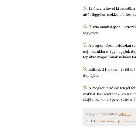
5.
12 óra elteltével kivesszük a 
attól függően, mekkora briósok
6.
Tiszta munkalapon, lisztezé
legyenek.
7.
A megformázott briósokat süt
nejlonzsákba és így hagyjuk dupl
tepsikre magasítónak néhány tár
8.
Editnek 21 fokon 4 és fél órá
duplájára.
9.
A megkelt briósok tetejét fel
mákkal, ha szeretnénk (szerinte
sütjük. Ez kb. 20 perc. Sülés ut
Bejegyezte:
Judit
dátum:
2/09/2018
Címkék:
péksütemény
,
tojásmentes
,
va