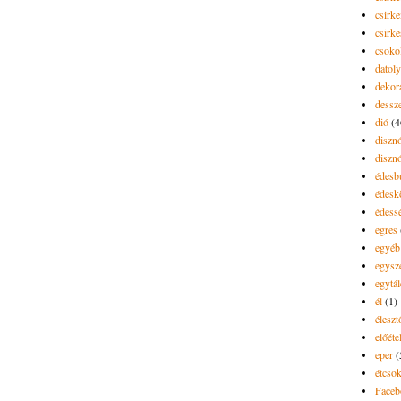
csirke
csirk
csoko
datol
dekor
dessze
dió
(4
diszn
diszn
édesb
édes
édess
egres
egyéb
egysz
egytál
él
(1)
élesz
előéte
eper
(
étcsok
Faceb