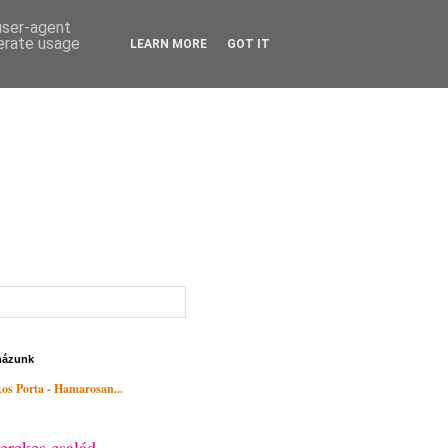
 user-agent
nerate usage
LEARN MORE
GOT IT
házunk
os Porta - Hamarosan...
erekes család