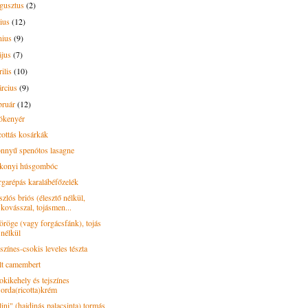
gusztus
(2)
lius
(12)
nius
(9)
ájus
(7)
rilis
(10)
rcius
(9)
bruár
(12)
ókenyér
cottás kosárkák
nnyű spenótos lasagne
konyi húsgombóc
rgarépás karalábéfőzelék
zlós briós (élesztő nélkül,
kovásszal, tojásmen...
öröge (vagy forgácsfánk), tojás
nélkül
színes-csokis leveles tészta
lt camembert
okikehely és tejszínes
orda(ricotta)krém
ini" (hajdinás palacsinta) tormás