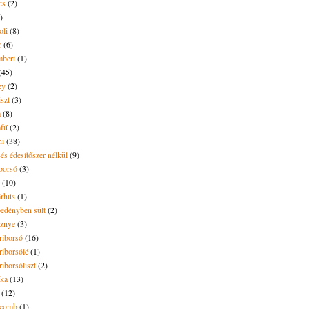
cs
(2)
)
oli
(8)
r
(6)
bert
(1)
(45)
ey
(2)
iszt
(3)
m
(8)
mfű
(2)
ni
(38)
és édesítőszer nélkül
(9)
borsó
(3)
(10)
árhús
(1)
pedényben sült
(2)
sznye
(3)
riborsó
(16)
riborsólé
(1)
riborsóliszt
(2)
óka
(13)
(12)
ecomb
(1)