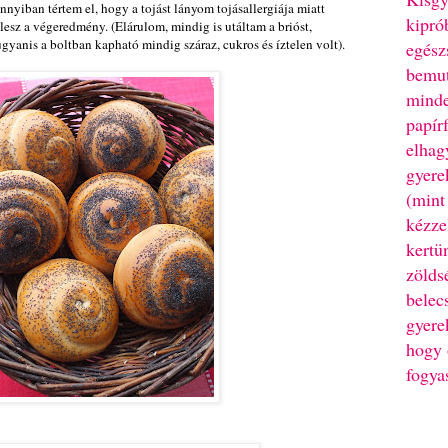
annyiban tértem el, hogy a tojást lányom tojásallergiája miatt
kipró
lesz a végeredmény. (Elárulom, mindig is utáltam a brióst,
gyanis a boltban kapható mindig száraz, cukros és íztelen volt).
egész
bemut
minde
papír
elhag
gyere
(mint
kézze
kertü
zölds
belec
gyere
hogy 
fogya