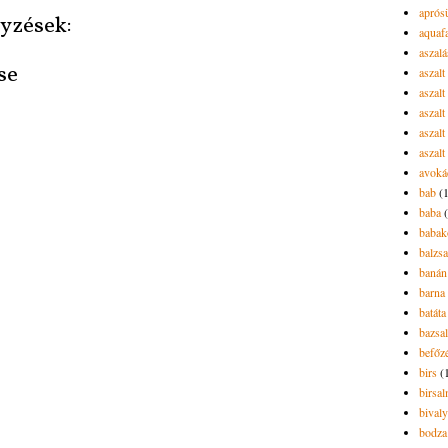
aprós
yzések:
aquaf
aszalá
se
aszalt
aszal
aszal
aszalt
aszalt
avoká
bab
(
baba
babak
balzs
banán
barna 
batáta
bazsa
befőz
birs
(
birsa
bivaly
bodza