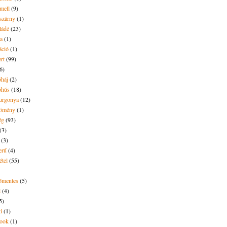
mell
(9)
eszárny
(1)
ládé
(23)
ya
(1)
áció
(1)
rt
(99)
6)
óháj
(2)
óhús
(18)
urgonya
(12)
kömény
(1)
ég
(93)
(3)
(3)
erű
(4)
étel
(55)
tőmentes
(5)
l
(4)
5)
i
(1)
ook
(1)