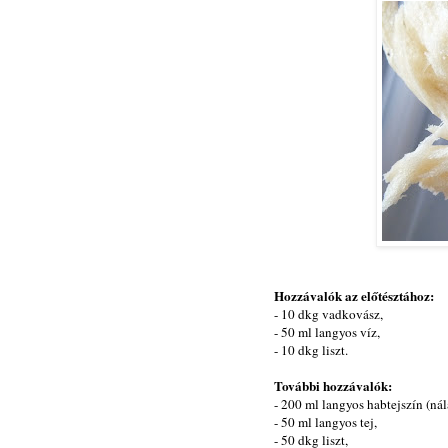
Hozzávalók az előtésztához:
- 10 dkg vadkovász,
- 50 ml langyos víz,
- 10 dkg liszt.
További hozzávalók:
- 200 ml langyos habtejszín (nál
- 50 ml langyos tej,
- 50 dkg liszt,