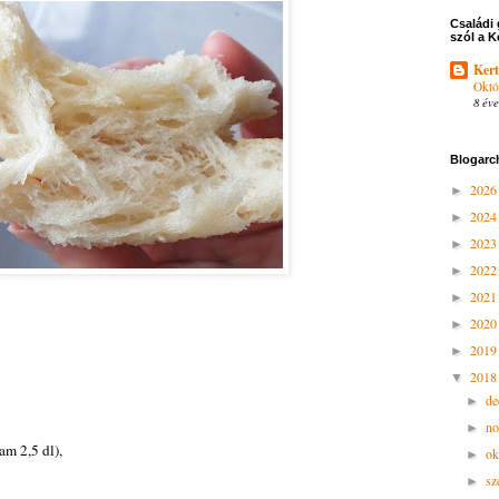
Családi 
szól a K
Kert
Októ
8 éve
Blogarc
202
►
202
►
202
►
202
►
202
►
202
►
201
►
201
▼
d
►
n
►
am 2,5 dl),
ok
►
sz
►