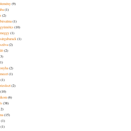
ütemény
(9)
aba
(1)
s
(2)
 birsalma
(1)
t gyümölcs
(10)
t meggy
(1)
 sárgabarack
(1)
 szilva
(2)
dó
(2)
13)
(1)
onyha
(2)
amecet
(1)
(1)
rizsliszt
(2)
(10)
likom
(6)
és
(38)
12)
lma
(15)
(1)
(1)