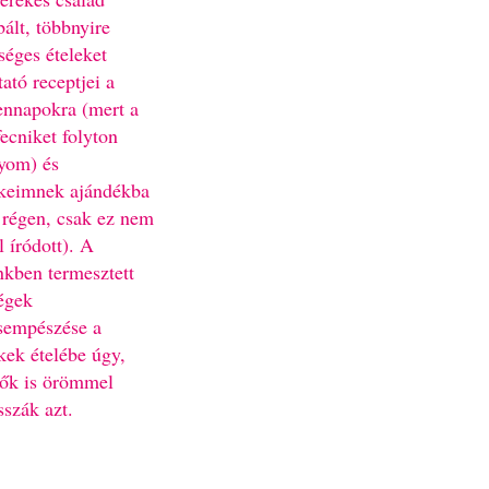
bált, többnyire
séges ételeket
ató receptjei a
nnapokra (mert a
fecniket folyton
yom) és
keimnek ajándékba
 régen, csak ez nem
l íródott). A
nkben termesztett
égek
sempészése a
kek ételébe úgy,
ők is örömmel
sszák azt.