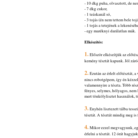
- 10 dkg puha, olvasztott, de nem
- 7 dkg cukor,
- 1 teáskanál só,
- 3 tojás (én nem tettem bele tojá
- 1 tojás a tetejének a lekenéséh
- egy maréknyi darálatlan mák.
Elkészítés:
1.
Először elkészítjük az előtész
kemény tésztát kapunk. Jól záró
2.
Ezután az érlelt előtésztát, 
nincs robotgépem, így én kézzel
valamennyire a tészta. Több rész
fényes, selymes, hólyagos, nem l
mert tönkölylisztet használok, 
3.
Enyhén lisztezett tálba tessz
tésztát. A tésztát mindig meg is 
4.
Mikor ezzel megvagyunk, egy 
érlelni a tésztát. 12 órát hagyju