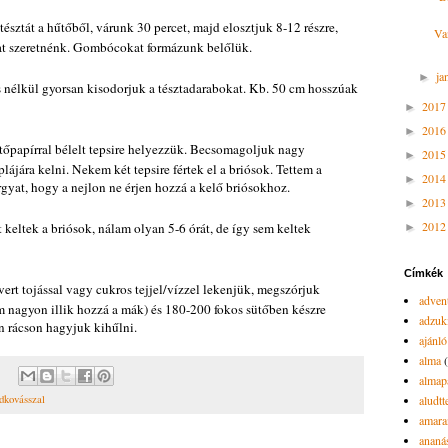
tésztát a hűtőből, várunk 30 percet, majd elosztjuk 8-12 részre,
Va
at szeretnénk. Gombócokat formázunk belőlük.
ja
►
s nélkül gyorsan kisodorjuk a tésztadarabokat. Kb. 50 cm hosszúak
201
►
201
►
őpapírral bélelt tepsire helyezzük. Becsomagoljuk nagy
201
►
ájára kelni. Nekem két tepsire fértek el a briósok. Tettem a
201
►
gyat, hogy a nejlon ne érjen hozzá a kelő briósokhoz.
201
►
201
t keltek a briósok, nálam olyan 5-6 órát, de így sem keltek
►
Címkék
vert tojással vagy cukros tejjel/vízzel lekenjük, megszórjuk
advent
m nagyon illik hozzá a mák) és 180-200 fokos sütőben készre
adzuk
án rácson hagyjuk kihűlni.
ajánló
alma
almap
aludtt
dkovásszal
amara
ananá