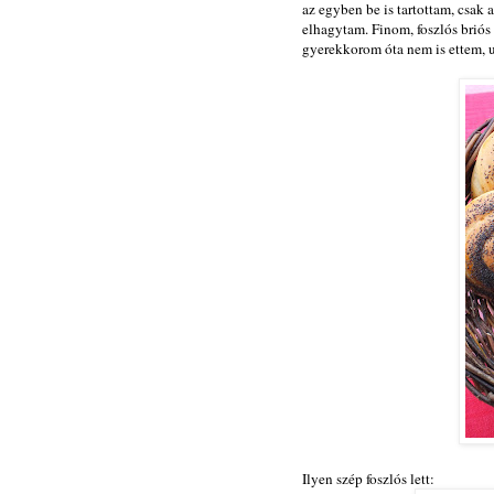
az egyben be is tartottam, csak 
elhagytam. Finom, foszlós briós 
gyerekkorom óta nem is ettem, u
Ilyen szép foszlós lett: