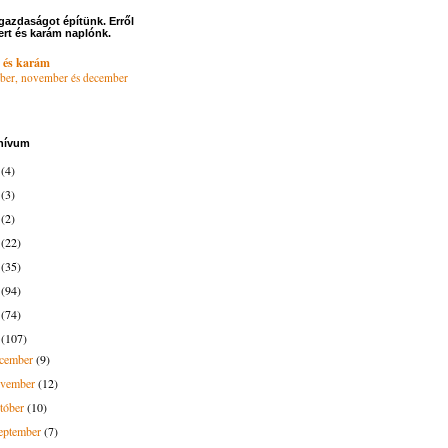
gazdaságot építünk. Erről
ert és karám naplónk.
 és karám
ber, november és december
hívum
6
(4)
4
(3)
3
(2)
2
(22)
1
(35)
0
(94)
9
(74)
8
(107)
ecember
(9)
ovember
(12)
tóber
(10)
eptember
(7)