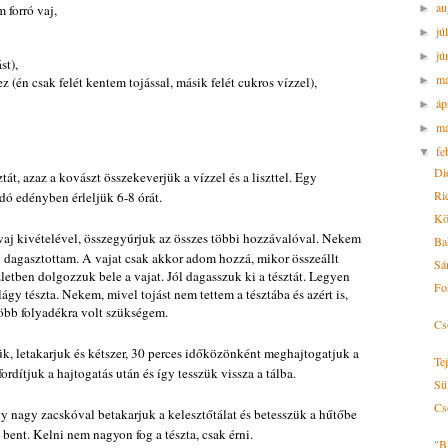
au
 forró vaj,
►
jú
►
jú
►
st),
m
ez (én csak felét kentem tojással, másik felét cukros vízzel),
►
áp
►
má
►
fe
▼
Di
tát, azaz a kovászt összekeverjük a vízzel és a liszttel. Egy
Ri
dó edényben érleljük 6-8 órát.
Kö
a vaj kivételével, összegyúrjuk az összes többi hozzávalóval. Nekem
Ba
 dagasztottam. A vajat csak akkor adom hozzá, mikor összeállt
Sá
letben dolgozzuk bele a vajat. Jól dagasszuk ki a tésztát. Legyen
Fos
ágy tészta. Nekem, mivel tojást nem tettem a tésztába és azért is,
több folyadékra volt szükségem.
Cs
ük, letakarjuk és kétszer, 30 perces időközönként meghajtogatjuk a
Tej
fordítjuk a hajtogatás után és így tesszük vissza a tálba.
Sü
Cs
nagy zacskóval betakarjuk a kelesztőtálat és betesszük a hűtőbe
k bent. Kelni nem nagyon fog a tészta, csak érni.
"Bl