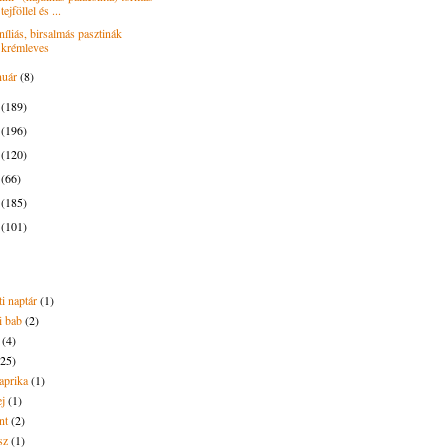
tejföllel és ...
níliás, birsalmás pasztinák
krémleves
nuár
(8)
7
(189)
6
(196)
5
(120)
4
(66)
3
(185)
2
(101)
i naptár
(1)
i bab
(2)
(4)
(25)
aprika
(1)
ej
(1)
nt
(2)
sz
(1)