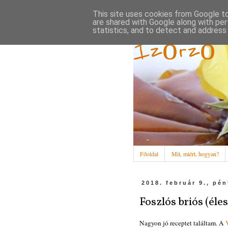
This site uses cookies from Google to 
are shared with Google along with per
statistics, and to detect and address
Ízőrző
Főoldal
Mit, miért, hogyan?
2018. február 9., pé
Foszlós briós (éle
Nagyon jó receptet találtam. A