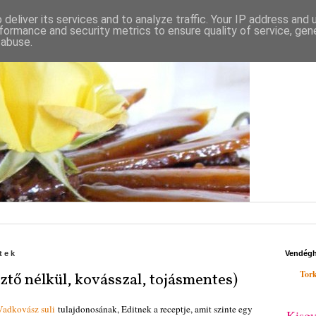
deliver its services and to analyze traffic. Your IP address and
formance and security metrics to ensure quality of service, ge
 abuse.
ntek
Vendég
Tork
sztő nélkül, kovásszal, tojásmentes)
Vadkovász suli
tulajdonosának, Editnek a receptje, amit szinte egy
Kisgy