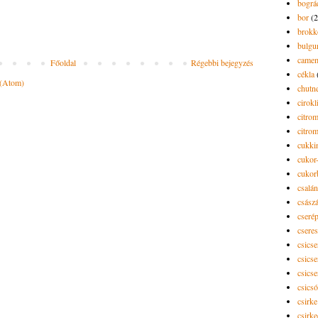
bográ
bor
(2
brokk
bulgu
camem
Főoldal
Régebbi bejegyzés
cékla
 (Atom)
chutn
cirokl
citro
citro
cukki
cukor-
cukor
csalán
csász
cseré
csere
csicse
csicse
csicse
csics
csirke
csirk