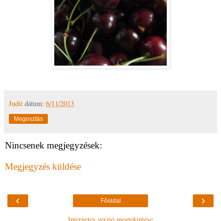
Judit
dátum:
6/11/2013
Megosztás
Nincsenek megjegyzések:
Megjegyzés küldése
‹
›
Főoldal
Internetes verzió megtekintése