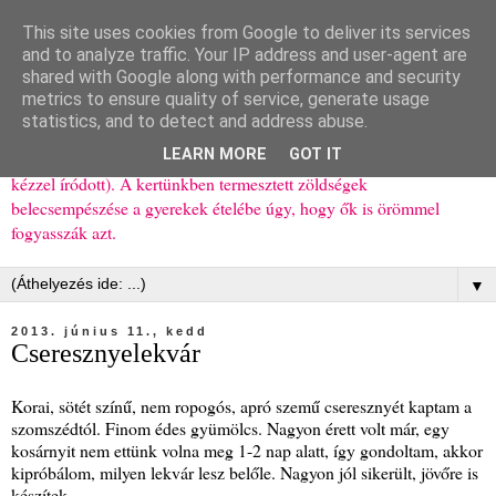
This site uses cookies from Google to deliver its services
Ízőrző
and to analyze traffic. Your IP address and user-agent are
shared with Google along with performance and security
metrics to ensure quality of service, generate usage
Kisgyerekes család kipróbált, többnyire egészséges ételeket
statistics, and to detect and address abuse.
bemutató receptjei a mindennapokra (mert a papírfecniket folyton
LEARN MORE
GOT IT
elhagyom) és gyerekeimnek ajándékba (mint régen, csak ez nem
kézzel íródott). A kertünkben termesztett zöldségek
belecsempészése a gyerekek ételébe úgy, hogy ők is örömmel
fogyasszák azt.
▼
2013. június 11., kedd
Cseresznyelekvár
Korai, sötét színű, nem ropogós, apró szemű cseresznyét kaptam a
szomszédtól. Finom édes gyümölcs. Nagyon érett volt már, egy
kosárnyit nem ettünk volna meg 1-2 nap alatt, így gondoltam, akkor
kipróbálom, milyen lekvár lesz belőle. Nagyon jól sikerült, jövőre is
készítek.