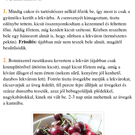
1.
Mindig cukor és tartósítószer nélkül főzök be, így most is csak a
gyümölcs került a lekvárba. A cseresznyét kimagoztam, tiszta
edénybe tettem, kicsit összenyomkodtam a kezemmel és feltettem
főni. Addig főztem, míg kezdett kicsit szétesni. Közben reszeltem
bele egy hámozott almát is, hogy sűrítsen a lekváron (természetes
Frissítés:
pektin).
újabban már nem teszek bele almát, magától
besűrűsödik.
2.
Botmixerrel rusztikusra kevertem a lekvárt (újabban csak
krumplitörővel áttöröm kicsit), majd kicsit főztem még, amíg a
kívánt állagot el nem értem (nekem sűrű, kenyérre jól kenhető,
darabos lekvárom lett). Forrón tiszta üvegekbe merjük a lekvárokat,
rácsavarjuk az üveg fedelét, fél percre fejre állítjuk az üvegeket és
száraz dunsztba tesszük, azaz jól bebugyoláljuk plédekkel,
nagykabátokkal, kinek mi vált be. 2-3 nap után mehetnek az üvegek
a kamrába.