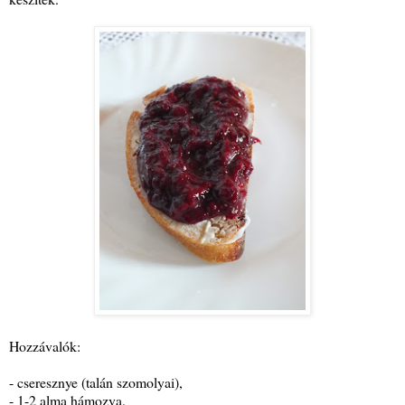
Hozzávalók:
- cseresznye (talán szomolyai),
- 1-2 alma hámozva.